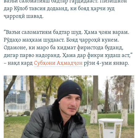
вазъи саломатияш бадтар гардидааст. Пизишкон
дар Кӯлоб тавсия додаанд, ки бояд ҳарчи зуд
ҷарроҳӣ шавад.
“Вазъи саломатиям бадтар шуд. Ҳама ҷоям варам.
Рӯдаҳо маҳкам шудааст. Бояд ҷарроҳӣ кунем.
Одамоне, ки маро ба хидмат фиристода буданд,
дигар парво надоранд. Ҳама дар фикри худаш аст,”
– нақл кард
Субҳони Аҳмадҷон
рӯзи 4-уми январ.