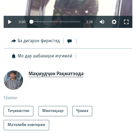
Auto
0:00
2:28
240p
Ба дигарон фиристед
360p
Auto
240p
360p
480p
480p
Мо дар шабакаҳои иҷтимоӣ
720p
720p
1080p
Маҳмудҷон Раҳматзода
1080p
Гӯшаҳо
Тоҷикистон
Минтақаҳо
Ҷомeа
Матолиби навтарин