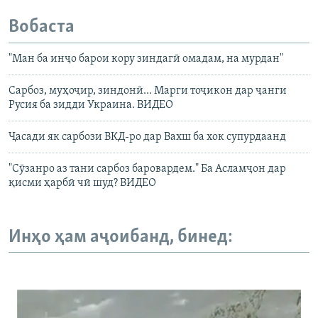
Вобаста
"Ман ба инҷо барои кору зиндагӣ омадам, на мурдан"
Сарбоз, муҳоҷир, зиндонӣ... Марги тоҷикон дар ҷанги
Русия ба зидди Украина. ВИДЕО
Ҷасади як сарбози ВКД-ро дар Вахш ба хок супурдаанд
"Сӯзанро аз тани сарбоз баровардем." Ба Асламҷон дар
қисми ҳарбӣ чӣ шуд? ВИДЕО
Инҳо ҳам аҷоибанд, бинед: