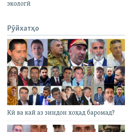
экологӣ
Рӯйхатҳо
Кӣ ва кай аз зиндон хоҳад баромад?