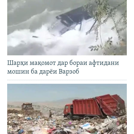
Шарҳи мақомот дар бораи афтидани
мошин ба дарёи Варзоб