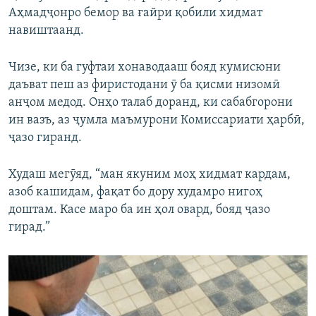
Аҳмадҷонро бемор ва ғайри қобили хидмат
навиштаанд.
Чизе, ки ба гуфтаи хонаводааш бояд кумисюни
даъват пеш аз фиристодани ӯ ба қисми низомӣ
анҷом медод. Онҳо талаб доранд, ки сабабгорони
ин вазъ, аз ҷумла маъмурони Комиссариати ҳарбӣ,
ҷазо гиранд.
Худаш мегӯяд, “ман якуним моҳ хидмат кардам,
азоб кашидам, фақат бо дору худамро нигоҳ
доштам. Касе маро ба ин ҳол овард, бояд ҷазо
гирад.”