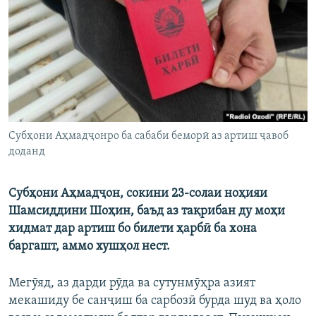
ГУЗОРИШҲОИ РАДИОӢ
Русский
ПАЙГИРӢ КУНЕД
Субҳони Аҳмадҷонро ба сабаби беморӣ аз артиш ҷавоб
доданд
Ҳамаи сомонаҳои RFE/RL
Субҳони Аҳмадҷон, сокини 23-солаи ноҳияи
Шамсиддини Шоҳин, баъд аз тақрибан ду моҳи
хидмат дар артиш бо билети ҳарбӣ ба хона
баргашт, аммо хушҳол нест.
Мегӯяд, аз дарди рӯда ва сутунмӯҳра азият
мекашиду бе санҷиш ба сарбозӣ бурда шуд ва ҳоло