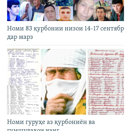
Номи 83 қурбонии низои 14-17 сентябр
дар марз
Номи гуруҳе аз қурбониён ва
гумшудаҳои ҷанг