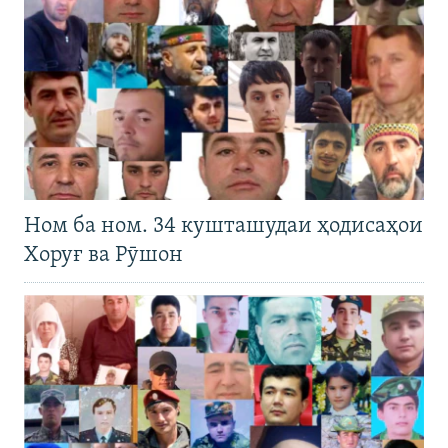
Ном ба ном. 34 кушташудаи ҳодисаҳои
Хоруғ ва Рӯшон