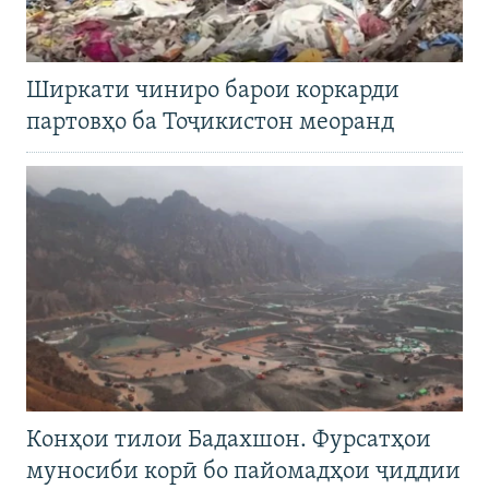
Ширкати чиниро барои коркарди
партовҳо ба Тоҷикистон меоранд
Конҳои тилои Бадахшон. Фурсатҳои
муносиби корӣ бо пайомадҳои ҷиддии