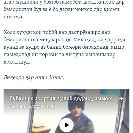
агар мушкили ӯ бозтоб намеёфт, шояд ҳанӯз ё дар
бемористон буд ва ё бо дарди ҷонкоҳ дар қисми
низомӣ.
Ҳоло ҳуҷҷатҳои тиббӣ дар даст рӯзашро дар
бемористонҳо мегузаронад. Мехоҳад, ки ҷарроҳӣ
кунад ва худро аз банди беморӣ бираҳонад, аммо
намедонад ин кор кай ва чӣ гуна имконпазир
хоҳад шуд.
Видеоро дар инҷо бинед:
Субҳонро аз артиш ҷавоб доданд, аммо хушҳол нест
Таҳияи
Радиои Озодӣ
Феълан кор намекунад