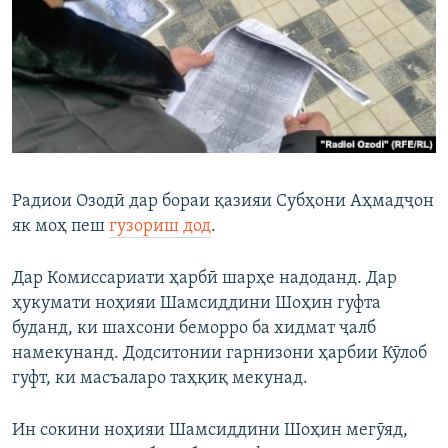
Радиои Озодӣ дар бораи қазияи Субҳони Аҳмадҷон
як моҳ пеш
гузориш дод
.
Дар Комиссариати ҳарбӣ шарҳе надоданд. Дар
ҳукумати ноҳияи Шамсиддини Шоҳин гуфта
буданд, ки шахсони беморро ба хидмат ҷалб
намекунанд. Додситонии гарнизони ҳарбии Кӯлоб
гуфт, ки масъаларо таҳқиқ мекунад.
Ин сокини ноҳияи Шамсиддини Шоҳин мегӯяд,