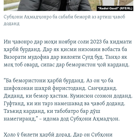
Субҳони Аҳмадҷонро ба сабаби беморӣ аз артиш ҷавоб
доданд
Ин ҷавонро дар моҳи ноябри соли 2023 ба хидмати
ҳарбӣ бурданд. Дар як қисми низомии вобаста ба
Вазорати мудофиа дар вилояти Суғд буд. Танҳо як
моҳ тоб овард, сипас дар бемористон ҷой карданд.
“Ба бемористони ҳарбӣ бурданд. Аз он ҷо ба
шифохонаи шаҳрӣ фиристоданд. Санҷиданд.
Диданд, ки бемор ҳастам. Кумисюн созмон доданд.
Гуфтанд, ки ин тарз намешавад ва ҷавоб доданд.
Таъкид карданд, ки табобатро бар дӯш
намегиранд,” – идома дод Субҳони Аҳмадҷон.
Ҳоло ӯ билети ҳарбӣ дорад. Дар он Субҳони