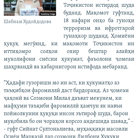
Тоҷикистон истирдод шуда
буданд. Мақомот гуфтанд,
18 нафари онҳо ба гуноҳи
Шабнам Худойдодова
терроризм ва ифротгароӣ
гунаҳкор шуданд. Ҳомиёни
ҳуқуқ мегӯянд, ки мақомоти Тоҷикистон ин
иттиҳомро солҳои охир бештар алайҳи
мухолифони сиёсии ҳукумат, фаъолони ҷомеаи
шаҳрвандӣ ва хабарнигорон истифода мебаранд.
“Ҳадафи гузориши мо ин аст, ки ҳукуматҳо аз
таъқибҳои фаромиллӣ даст бардоранд. Аз ҷомеаи
ҷаҳонӣ ва Созмони Милал даъват мекунем, ки
мафҳуми таъқиби фаромиллӣ ҳамчун як навъи
поймолкунии ҳуқуқи инсон эътироф шуда, барои
муқобила бо он чораҳои корсоз андешида шавад,” -
- гуфт Сийнат Султоналиева, муҳаққиқи масоили
Осиёи Марказӣ дар созмони Дидбони Ҳуқуқи