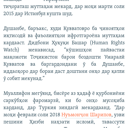
тиҷораташ муттаҳам мекард, дар моҳи марти соли
2015 дар Истанбул кушта шуд.
Душанбе, баръакс, худи Қувватовро ба ҷиноятҳои
иқтисодӣ ва фаъолиятҳои ифротгароёна муттаҳам
кардааст. Дидбони Ҳуқуқи Башар (Human Rights
Watch) менависад, “кӯшишҳои пайвастаи
мақомоти Тоҷикистон барои боздошти Умаралӣ
Қувватов ва баргардондани ӯ ба Душанбе,
иддаоҳоро дар бораи даст доштани онҳо дар қатли
ӯ собит мекунад.”
Муаллифон мегӯянд, бисёре аз ҳадаф ё қурбониёни
саркӯбҳои фаромарзӣ, ки бо онҳо мусоҳиба
карданд, дар Туркия зиндагӣ мекардаанд. “Дар
моҳи феврали соли 2018
Нуъмонҷон Шарипов
, узви
пешини Ҳизби наҳзати исломӣ, тавассути