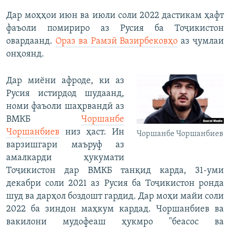
Дар моҳҳои июн ва июли соли 2022 дастикам ҳафт
фаъоли помириро аз Русия ба Тоҷикистон
овардаанд.
Ораз ва Рамзӣ Вазирбековҳо
аз ҷумлаи
онҳоянд.
Дар миёни афроде, ки аз
Русия истирдод шудаанд,
номи фаъоли шаҳрвандӣ аз
ВМКБ
Чоршанбе
Чоршанбиев
низ ҳаст. Ин
Чоршанбе Чоршанбиев
варзишгари маъруф аз
амалкарди ҳукумати
Тоҷикистон дар ВМКБ танқид карда, 31-уми
декабри соли 2021 аз Русия ба Тоҷикистон ронда
шуд ва дарҳол боздошт гардид. Дар моҳи майи соли
2022 ба зиндон маҳкум кардад. Чоршанбиев ва
вакилони мудофеаш ҳукмро "беасос ва