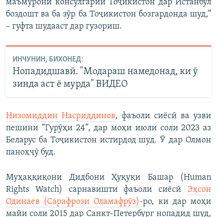
маъмурони консулгарии Тоҷикистон дар Истанбул
боздошт ва ба зӯр ба Тоҷикистон бозгардонда шуд,”
– гуфта шудааст дар гузориш.
ИНЧУНИН, БИХОНЕД:
Нопадидшавӣ. "Модараш намедонад, ки ӯ
зинда аст ё мурда" ВИДЕО
Низомиддин Насриддинов
, фаъоли сиёсӣ ва узви
пешини “Гурӯҳи 24”, дар моҳи июли соли 2023 аз
Беларус ба Тоҷикистон истирдод шуд. Ӯ дар Олмон
паноҳҷӯ буд.
Муҳаққиқони Дидбони Ҳуқуқи Башар (Human
Rights Watch) сарнавишти фаъоли сиёсӣ
Эҳсон
Одинаев (Сарафрози Оламафрӯз)
-ро, ки дар моҳи
майи соли 2015 дар Санкт-Петербург нопадид шуд,