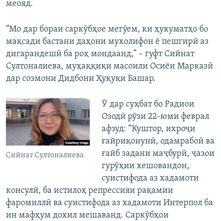
меояд.
“Мо дар бораи саркӯбҳое мегӯем, ки ҳукуматҳо бо
мақсади бастани даҳони мухолифон ё пешгирӣ аз
дигарандешӣ ба роҳ мондаанд,” – гуфт Сийнат
Султоналиева, муҳаққиқи масоили Осиёи Марказӣ
дар созмони Дидбони Ҳуқуқи Башар.
Ӯ дар суҳбат бо Радиои
Озодӣ рӯзи 22-юми феврал
афзуд: “Куштор, ихроҷи
ғайриқонунӣ, одамрабоӣ ва
ғайб задани маҷбурӣ, ҷазои
Сийнат Султоналиева
гурӯҳии хешовандон,
суистифода аз хадамоти
консулӣ, ба истилоҳ репрессияи рақамии
фаромиллӣ ва суистифода аз хадамоти Интерпол ба
ин мафҳум дохил мешаванд. Саркӯбҳои