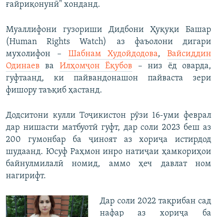
ғайриқонунӣ" хонданд.
Муаллифони гузориши Дидбони Ҳуқуқи Башар
(Human Rights Watch) аз фаъолони дигари
мухолифон –
Шабнам Худойдодова
,
Вайсиддин
Одинаев
ва
Илҳомҷон Ёқубов
– низ ёд оварда,
гуфтаанд, ки пайвандонашон пайваста зери
фишору таъқиб ҳастанд.
Додситони кулли Тоҷикистон рӯзи 16-уми феврал
дар нишасти матбуотӣ гуфт, дар соли 2023 беш аз
200 гумонбар ба ҷиноят аз хориҷа истирдод
шудаанд. Юсуф Раҳмон инро натиҷаи ҳамкориҳои
байнулмилалӣ номид, аммо ҳеч давлат ном
нагирифт.
Дар соли 2022 тақрибан сад
нафар аз хориҷа ба