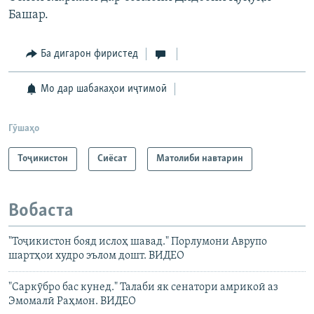
Башар.
Ба дигарон фиристед
Мо дар шабакаҳои иҷтимоӣ
Гӯшаҳо
Тоҷикистон
Сиёсат
Матолиби навтарин
Вобаста
"Тоҷикистон бояд ислоҳ шавад." Порлумони Аврупо
шартҳои худро эълом дошт. ВИДЕО
"Саркӯбро бас кунед." Талаби як сенатори амрикоӣ аз
Эмомалӣ Раҳмон. ВИДЕО