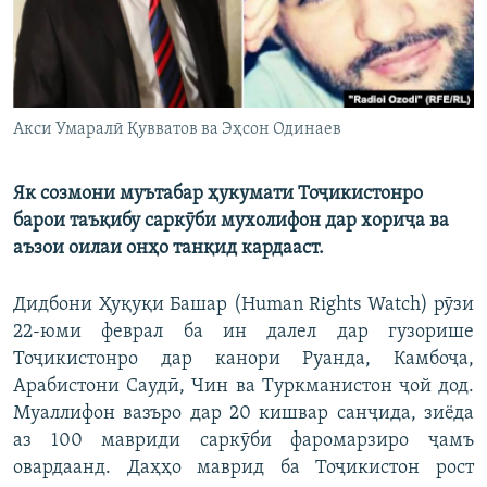
ГУЗОРИШҲОИ РАДИОӢ
Русский
ПАЙГИРӢ КУНЕД
Акси Умаралӣ Қувватов ва Эҳсон Одинаев
Як созмони муътабар ҳукумати Тоҷикистонро
барои таъқибу саркӯби мухолифон дар хориҷа ва
Ҳамаи сомонаҳои RFE/RL
аъзои оилаи онҳо танқид кардааст.
Дидбони Ҳуқуқи Башар (Human Rights Watch) рӯзи
22-юми феврал ба ин далел дар гузорише
Тоҷикистонро дар канори Руанда, Камбоҷа,
Арабистони Саудӣ, Чин ва Туркманистон ҷой дод.
Муаллифон вазъро дар 20 кишвар санҷида, зиёда
аз 100 мавриди саркӯби фаромарзиро ҷамъ
овардаанд. Даҳҳо маврид ба Тоҷикистон рост