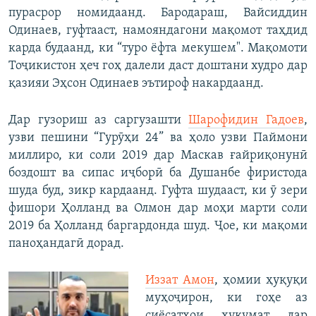
пурасрор номидаанд. Бародараш, Вайсиддин
Одинаев, гуфтааст, намояндагони мақомот таҳдид
карда будаанд, ки “туро ёфта мекушем". Мақомоти
Тоҷикистон ҳеч гоҳ далели даст доштани худро дар
қазияи Эҳсон Одинаев эътироф накардаанд.
Дар гузориш аз саргузашти
Шарофидин Гадоев
,
узви пешини “Гурӯҳи 24” ва ҳоло узви Паймони
миллиро, ки соли 2019 дар Маскав ғайриқонунӣ
боздошт ва сипас иҷборӣ ба Душанбе фиристода
шуда буд, зикр кардаанд. Гуфта шудааст, ки ӯ зери
фишори Ҳолланд ва Олмон дар моҳи марти соли
2019 ба Ҳолланд баргардонда шуд. Ҷое, ки мақоми
паноҳандагӣ дорад.
Иззат Амон
, ҳомии ҳуқуқи
муҳоҷирон, ки гоҳе аз
сиёсатҳои ҳукумат дар