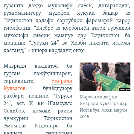
гузашта даҳҳо мухолифи сиёсӣ, дигарандеш,
рӯзноманигору мудофеи ҳуқуқи башар аз
Тоҷикистон ҳадафи саркӯбҳои фаромарзӣ қарор
гирифтанд. “Бисёре аз қурбониён аъзои гурӯҳҳои
мухолифи сиёсии мамнуъ дар Тоҷикистон, ба
монанди “Гурӯҳи 24” ва Ҳизби наҳзати исломӣ
ҳастанд,” – ишора кардаанд онҳо.
Мавриди ваҳшатзо, ба
гуфтаи пажӯҳишгарон,
сарнавишти
Умаралӣ
Қувватов
, бунёдгузору
раҳбари пешини “Гурӯҳи
Маросими дафни
24”, аст. Ӯ, ки Шамсулло
Умаралӣ Қувватов дар
Истанбул, моҳи марти
Соҳибов, домоди раиси
2015
ҷумҳурии Тоҷикистон
Эмомалӣ Раҳмонро ба
кашида гирифтани