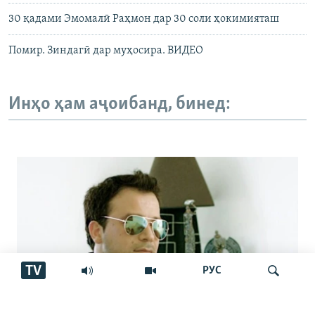
30 қадами Эмомалӣ Раҳмон дар 30 соли ҳокимияташ
Помир. Зиндагӣ дар муҳосира. ВИДЕО
Инҳо ҳам аҷоибанд, бинед:
TV
РУС