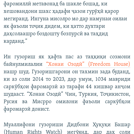
фаромиллӣ метавонад ба шакле бошад, ки
хешовандони шахс ҳадафи ҷазои гурӯҳӣ қарор
мегиранд. Ингуна мисолро мо дар намунаи оилаи
як фаъоли тоҷик дидем, ки ҳатто духтари
даҳсолаашро боздошту бозпурсӣ ва таҳдид
карданд.”
Ин гузориш як ҳафта пас аз таҳқиқи созмони
байнулмилалии
“Хонаи Озодӣ” (Freedom House)
нашр шуд. Гузоришгарони он тахмин зада буданд,
ки аз соли 2014 то 2023, дар умум, 1034 мавриди
саркӯбҳои фаромарзӣ аз тарафи 44 кишвар анҷом
шудааст. “Хонаи Озодӣ” Чин, Туркия, Тоҷикистон,
Русия ва Мисрро омилони фаъоли саркӯбҳои
фаромарзӣ донист.
Муаллифони гузориши Дидбони Ҳуқуқи Башар
(Human Rights Watch) мегӯянд, дар даҳ соли