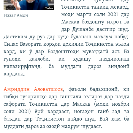
Тоҷикистон танқид мекард,
моҳи марти соли 2021 дар
Иззат Амон
Маскав боздошту ихроҷ ва
дар Душанбе дастгир шуд.
Дастикам ду рӯз дар куҷо буданаш маълум набуд.
Сипас Вазорати корҳои дохилии Тоҷикистон эълон
кард, ки ӯ дар Боздоштгоҳи муваққатӣ аст. Ба
гуноҳи қаллобӣ, ки худашу наздиконаш
напазируфтанд, ба муддати дароз зиндонӣ
карданд.
Амриддин Аловатшоев
, фаъоли бадахшонӣ, ки
тибқи гузоришҳо дар ташкили эътироз дар назди
сафорати Тоҷикистон дар Маскав (моҳи ноябри
соли 2021) ёрӣ кардааст, ногаҳон ғайб зад ва
баъдан дар Тоҷикистон пайдо шуд. Вай ҳам ба
муддати дароз аз озодӣ маҳрум шудааст.