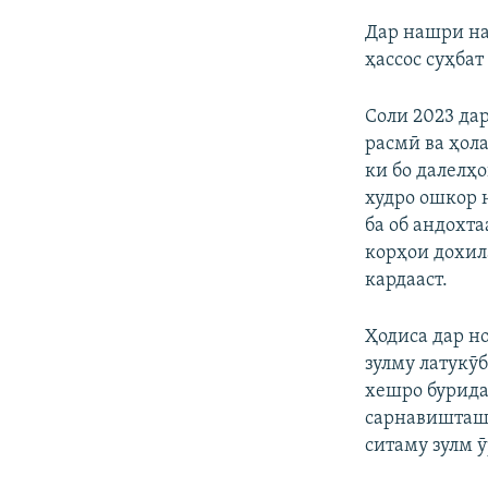
Дар нашри на
ҳассос суҳба
Соли 2023 да
расмӣ ва ҳол
ки бо далелҳ
худро ошкор 
ба об андохта
корҳои дохила
кардааст.
Ҳодиса дар но
зулму латукӯ
хешро бурида,
сарнавишташ 
ситаму зулм ӯ