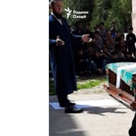
ГУЗОРИШҲОИ РАДИОӢ