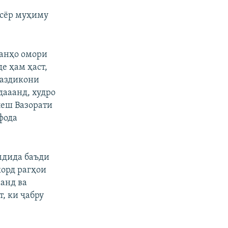
исёр муҳиму
танҳо омори
е ҳам ҳаст,
наздикони
дааанд, худро
 пеш Вазорати
фода
амдида баъди
корд рагҳои
аанд ва
, ки ҷабру