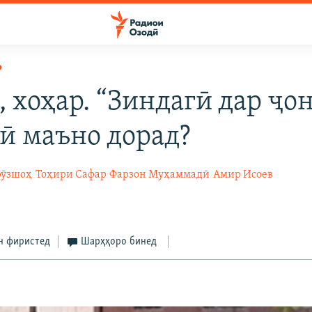
Р
, хоҳар. “Зиндагӣ дар ҷо
чӣ маъно дорад?
рӯзшоҳ
Тоҳири Сафар
Фарзон Муҳаммадӣ
Амир Исоев
н фиристед
Шарҳҳоро бинед