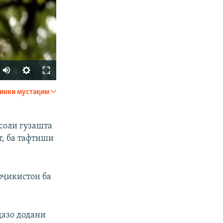
Auto
240p
инки мустақим
ФИРИСТЕД
360p
480p
соли гузашта
т, ба тафтиши
720p
1080p
оҷикистон ба
px
бар
ҷазо додани