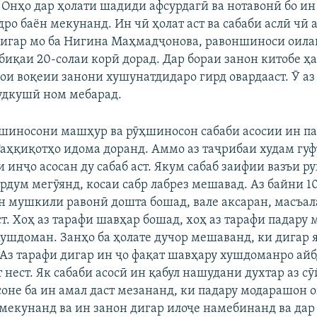
. Онҳо дар ҳолати шадиди афсурдагӣ ва нотавонӣ бо и
ро баён мекунанд. Ин чӣ ҳолат аст ва сабаби аслӣ чӣ а
дигар мо ба Нигина Маҳмадҷонова, равоншиноси оила
обиқаи 20-солаи корӣ дорад. Дар бораи занон китобе ҳ
ои воқеии занони хушунатдидаро гирд овардааст. Ӯ аз
удкушӣ ном мебарад.
ншиносони машҳур ва рӯҳшиносон сабаби асосии ин п
Таҳқиқотҳо идома доранд. Аммо аз таҷрибаи худам гуф
 инҷо асосан ду сабаб аст. Якум сабаб заифии вазъи р
ардум мегӯянд, косаи сабр лабрез мешавад. Аз байни 10
 мушкили равонӣ дошта бошад, вале аксаран, масъа
т. Хоҳ аз тарафи шавҳар бошад, хоҳ аз тарафи падару 
хушдоман. Занҳо ба ҳолате дучор мешаванд, ки дигар 
Аз тарафи дигар ин ҷо фақат шавҳару хушдоманро айб
 нест. Як сабаби асосӣ ин қабул нашудани духтар аз с
соне ба ин амал даст мезананд, ки падару модарашон 
амекунанд ва ин занон дигар илоҷе намебинанд ва дар