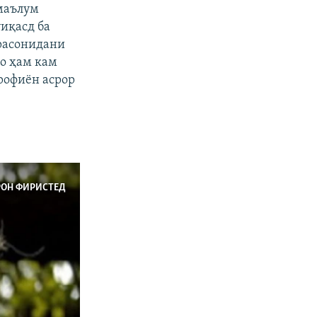
 маълум
ӯиқасд ба
 расонидани
ҳо ҳам кам
рофиён асрор
РОН ФИРИСТЕД