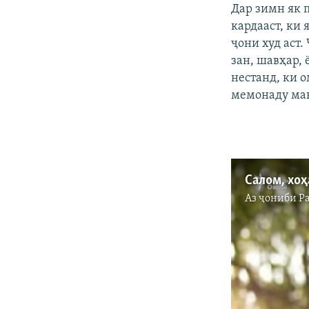
Дар зимн як 
кардааст, ки 
ҷони худ аст
зан, шавҳар,
нестанд, ки 
мемонаду ма
Аз ҷониби
Р