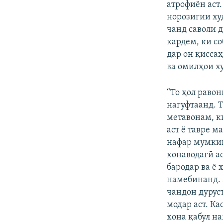
атрофиён аст
норозигии худ
чанд саволи 
кардем, ки с
дар он қиссаҳ
ва омилҳои х
“То ҳол раво
нагуфтаанд. 
метавонам, ки
аст ё тавре м
нафар мумкин
хонаводагӣ ас
бародар ва ё 
намебинанд. 
чандон дуруст
модар аст. Ка
хона қабул н