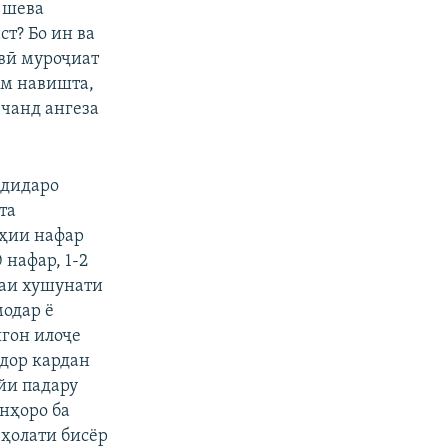
н шева
ст? Бо ин ва
вӣ муроҷиат
ам навишта,
 чанд ангеза
адидаро
та
уҳии нафар
 нафар, 1-2
лаи хушунати
модар ё
ягон илоҷе
дор кардан
ӯйи падару
онҳоро ба
 ҳолати бисёр