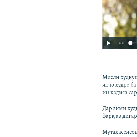
0:00
Мисли худкуш
якҷо худро ба
ин ҳодиса сар
Дар зимн худ
фарқ аз дига
Мутахаcсисон