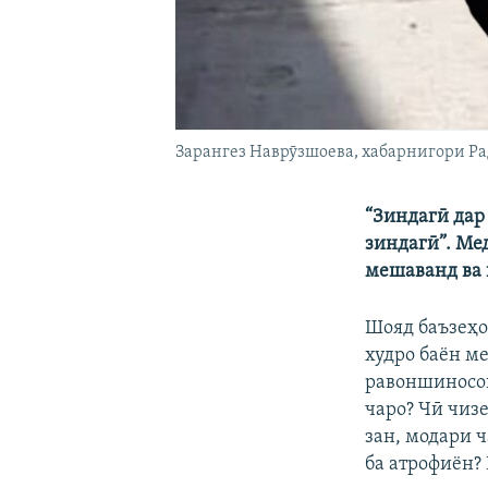
Зарангез Наврӯзшоева, хабарнигори Ра
“Зиндагӣ дар
зиндагӣ”. Ме
мешаванд ва к
Шояд баъзеҳо
худро баён ме
равоншиносон
чаро? Чӣ чизе
зан, модари 
ба атрофиён? 