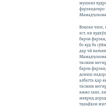
мушкил худро
фарзандонро 
Мамадҷонова
Воқеан чизе,
аст, ки худк
барои фарзан
бо худ ба сӯй
дар чӣ вазъи
Мамадҷонова 
тасмим мегира
барои фарзанд
дониш надора
албатта ҳар 
тасмим мегира
аммо зане, к
маврид дорад,
тарафҳои мус