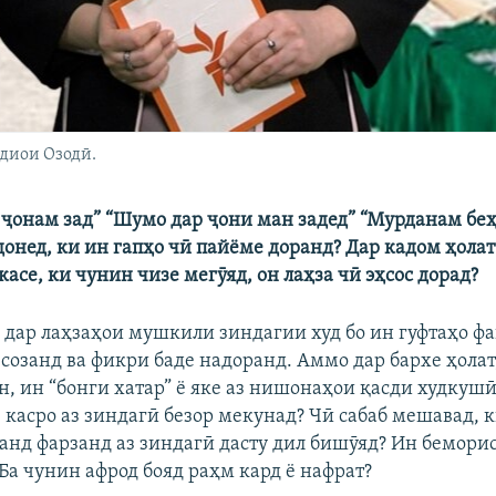
диои Озодӣ.
 ҷонам зад” “Шумо дар ҷони ман задед” “Мурданам беҳт
донед, ки ин гапҳо чӣ пайёме доранд? Дар кадом ҳолат
асе, ки чунин чизе мегӯяд, он лаҳза чӣ эҳсос дорад?
 дар лаҳзаҳои мушкили зиндагии худ бо ин гуфтаҳо фа
созанд ва фикри баде надоранд. Аммо дар бархе ҳолат,
, ин “бонги хатар” ё яке аз нишонаҳои қасди худкушӣ 
 касро аз зиндагӣ безор мекунад? Чӣ сабаб мешавад, 
чанд фарзанд аз зиндагӣ дасту дил бишӯяд? Ин беморис
Ба чунин афрод бояд раҳм кард ё нафрат?