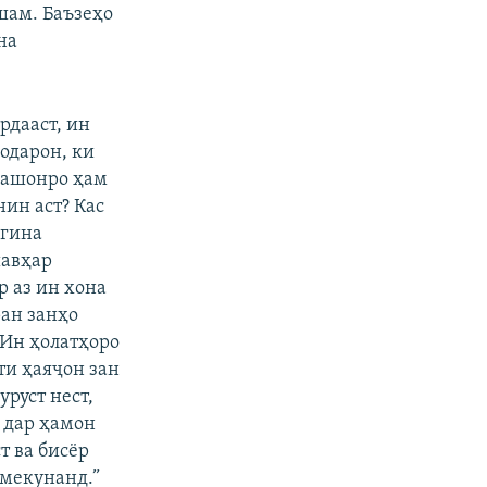
шам. Баъзеҳо
на
рдааст, ин
одарон, ки
нашонро ҳам
нин аст? Кас
игина
шавҳар
р аз ин хона
ран занҳо
 Ин ҳолатҳоро
ти ҳаяҷон зан
руст нест,
ӣ дар ҳамон
т ва бисёр
 мекунанд.”