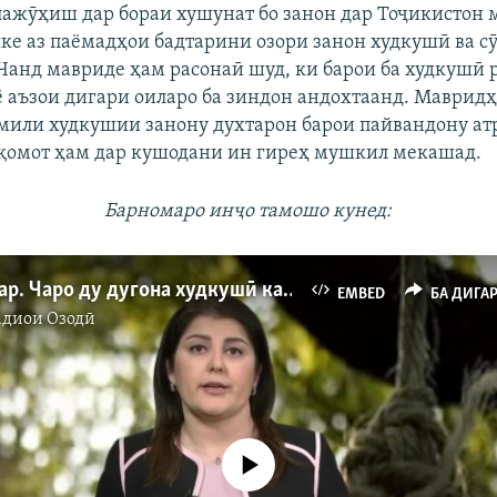
пажӯҳиш дар бораи хушунат бо занон дар Тоҷикистон
яке аз паёмадҳои бадтарини озори занон худкушӣ ва с
. Чанд мавриде ҳам расонаӣ шуд, ки барои ба худкушӣ
 ё аъзои дигари оиларо ба зиндон андохтаанд. Маврид
омили худкушии занону духтарон барои пайвандону ат
қомот ҳам дар кушодани ин гиреҳ мушкил мекашад.
Барномаро инҷо тамошо кунед:
Салом, хоҳар. Чаро ду дугона худкушӣ карданд?
EMBED
БА ДИГА
адиои Озодӣ
Феълан кор намекунад