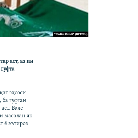
ар аст, аз ин
 гуфта
қат эҳсоси
 ба гуфтаи
аст. Вале
ки масалан як
т ё эътироз