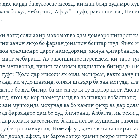
 ҳис карда ба хулоосае меояд, ки ман бояд худамро ку
ҳам бо худ мебаранд. Афсӯс” – гуфт, равоншинос, Ниги
.
 ки чанд соли ахир мақомот ва ҳам ҷомеаро нигарон ка
ӯшии занон якҷо бо фарзандонашон бештар шуд. Яъне м
дон ҷонашонро дареғ намедоранд, акнун ҷигарбандо
и марг мебаранд. Аз равоншинос пурсидем, ки чаро чу
яте метавонад, чунин тасмими даҳшатнок бигирад? Н
гуфт: “Ҳоло дар мисоли як оила мегирем, вақте зану 
нд, ки ҷудо шаванд, оилаи шавҳар ба зан мегӯяд, ага
атро бо худ бигир, ба мо сағераи ту даркор нест. Акса
нд, ягон ҷо кор намекунанд ва аз шавҳар вобастаанд.
як зан мушоҳида мекунад ва бо ҳамин фикр ва дар ҳола
д фарзандро ҳам бо худ бигиранд. Албатта, ин роҳи ду
и дар ҳолати ҳассосияти баланд аст ва мушкили равон
 ӯ фикр намекунад. Вале афсус, ҳаёт як чизи ширин ас
бат дорад, афсус, ки бархе занҳо ҳамин роҳро интихоб