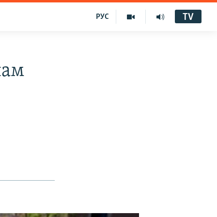
TV
РУС
нам