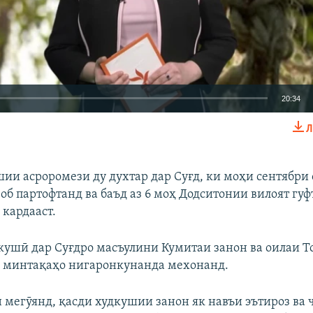
20:34
Л
EMBED
БА ДИГАРОН 
ии асроромези ду духтар дар Суғд, ки моҳи сентябри 
 об партофтанд ва баъд аз 6 моҳ Додситонии вилоят гуф
 кардааст.
Auto
240p
360p
480p
кушӣ дар Суғдро масъулини Кумитаи занон ва оилаи Т
720p
1080p
р минтақаҳо нигаронкунанда мехонанд.
 мегӯянд, қасди худкушии занон як навъи эътироз ва 