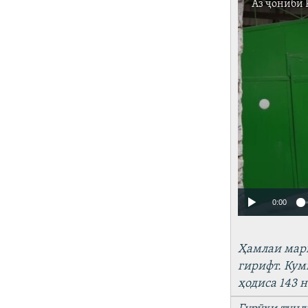
Аз ҷониби
0:00
Ҳамлаи
марг
гирифт
.
Кум
ҳ
одиса
143
н