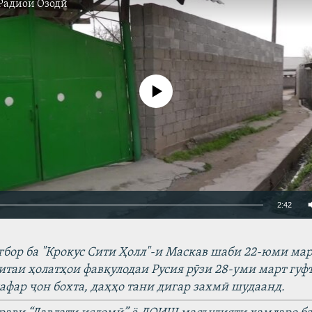
Радиои Озодӣ
Феълан кор намекунад
2:42
EMBED
БА ДИГАРОН ФИ
бор ба "Крокус Сити
Ҳ
олл
"-
и
Маскав
шаби
22-
юми
мар
итаи
ҳ
олат
ҳ
ои
фав
қ
улодаи
Русия
р
ӯ
зи
28-
уми
март
гуф
афар
ҷ
он
бохта
,
да
ҳҳ
о
тани
дигар
захм
ӣ
шудаанд
.