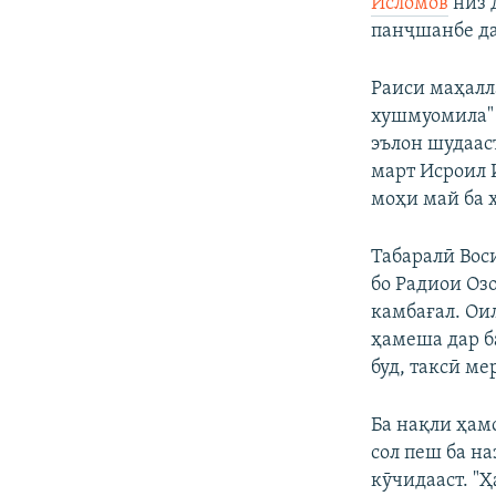
Исломов
низ 
панҷшанбе да
Раиси маҳалл
хушмуомила" н
эълон шудаас
март Исроил 
моҳи май ба 
Табаралӣ Вос
бо Радиои Озо
камбағал. Ои
ҳамеша дар б
буд, таксӣ ме
Ба нақли ҳам
сол пеш ба н
кӯчидааст. "