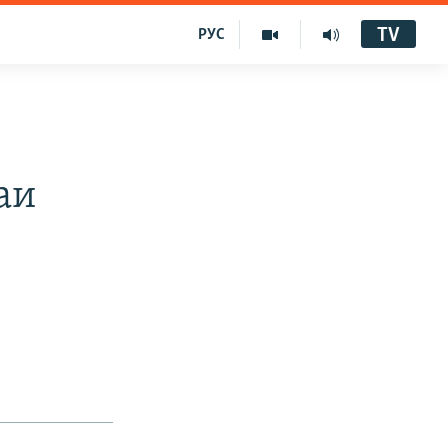
TV
РУС
аи