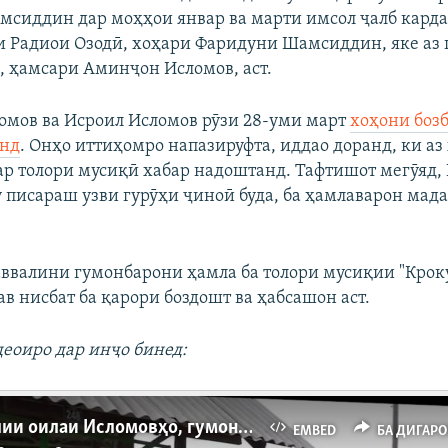
сиддин дар моҳҳои январ ва марти имсол ҷалб кардаа
и Радиои Озодӣ, хоҳари Фаридуни Шамсиддин, яке аз
, ҳамсари Аминҷон Исломов, аст.
мов ва Исроил Исломов рӯзи 28-уми март
хоҳони боз
анд
. Онҳо иттиҳомро напазируфта, иддао доранд, ки аз
ар толори мусиқӣ хабар надоштанд. Тафтишот мегӯяд,
у писараш узви гурӯҳи ҷиноӣ буда, ба ҳамлаварон мад
ввалини гумонбарони ҳамла ба толори мусиқии "Крок
в нисбат ба қарори боздошт ва ҳабсашон аст.
еоиро дар инҷо бинед:
Хонаи холии оилаи Исломовҳо, гумонбарони ҳамлаи Крокус
EMBED
БА ДИГАР