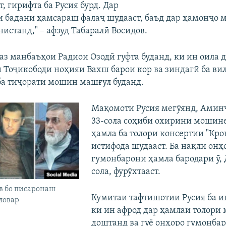
, гирифта ба Русия бурд. Дар
и бадани ҳамсараш фалаҷ шудааст, баъд дар ҳамонҷо 
истанд," – афзуд Табаралӣ Восидов.
аз манбаъҳои Радиои Озодӣ гуфта буданд, ки ин оила д
и Тоҷикободи ноҳияи Вахш барои кор ва зиндагӣ ба ви
 ба тиҷорати мошин машғул буданд.
Мақомоти Русия мегӯянд, Амин
33-сола соҳиби охирини мошине 
ҳамла ба толори консертии "Кро
истифода шудааст. Ба нақли онҳ
гумонбарони ҳамла бародари ӯ, 
сола, фурӯхтааст.
в бо писаронаш
Кумитаи тафтишотии Русия ба ин
ловар
ки ин афрод дар ҳамлаи толори
доштанд ва гуё онҳоро гумонба