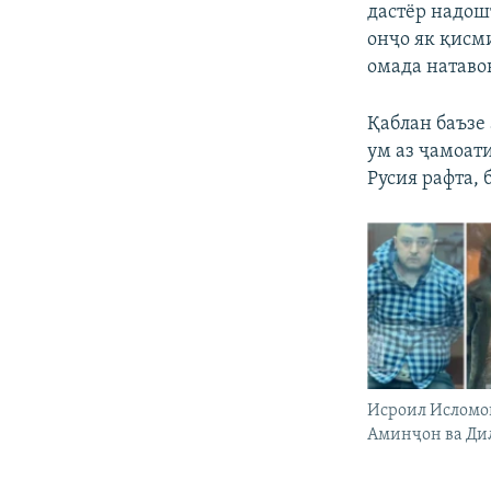
дастёр надошт
онҷо як қисм
омада натавон
Қаблан баъзе 
ум аз ҷамоат
Русия рафта,
Исроил Исломо
Аминҷон ва Ди