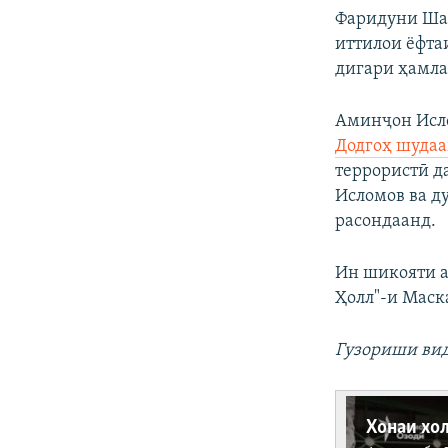
Фаридуни Шам
иттилои ёфта
дигари ҳамла
Аминҷон Исло
Додгоҳ шуда
террористӣ д
Исломов ва д
расондаанд.
Ин шикояти а
Ҳолл"-и Маска
Гузориши вид