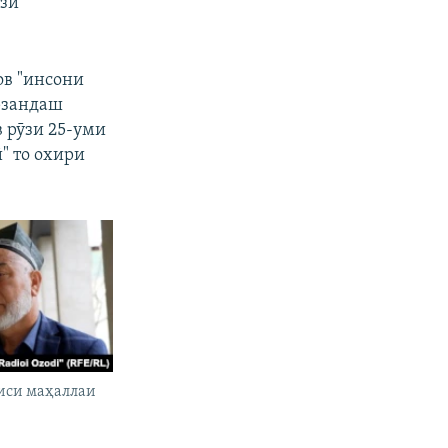
ӯзи
ов "инсони
арзандаш
 рӯзи 25-уми
" то охири
аиси маҳаллаи