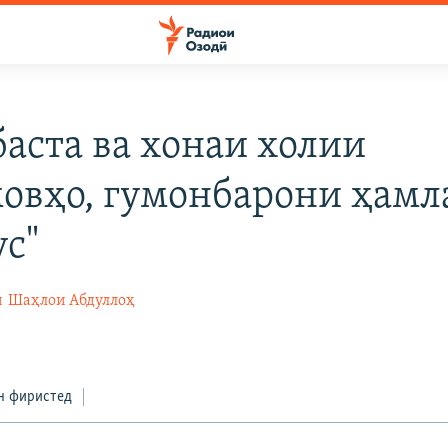
баста ва хонаи холии
овҳо, гумонбарони ҳамл
ус"
ӣ
Шаҳлои Абдуллоҳ
н фиристед