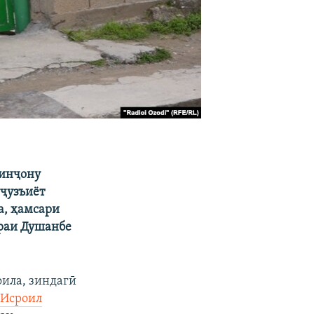
минҷону
 ҷузъиёт
а, ҳамсари
ораи Душанбе
оила, зиндагӣ
и
Исроил