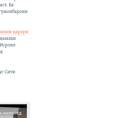
ст. Ба
 гумонбарони
бинии қарори
 ҳамлаи
 Исроил
ад
ус Сити
ОН ФИРИСТЕД