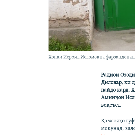
Хонаи Исроил Исломов ва фарзандона
Радиои Озодӣ
Диловар, ки д
пайдо кард. 
Аминҷон Исло
воқеъст.
Ҳамсояҳо гуф
мекунад, вале