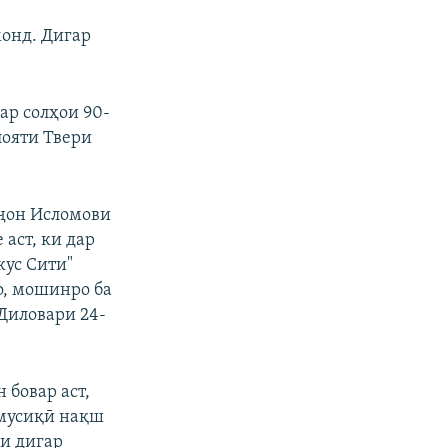
монд. Дигар
ар солҳои 90-
лояти Твери
ҷон Исломови
аст, ки дар
кус Сити"
о, мошинро ба
Диловари 24-
 бовар аст,
 мусиқӣ нақш
ри дигар