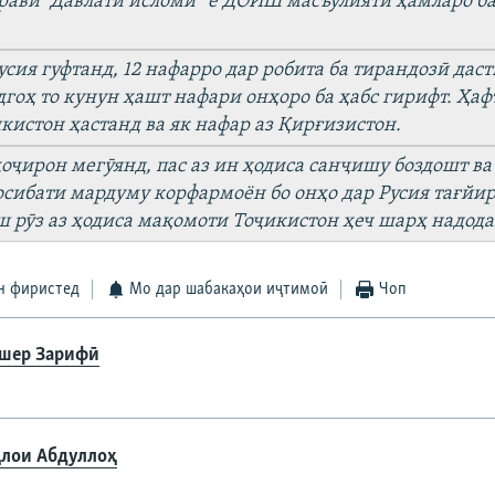
рави
“Давлати
ислом
ӣ
”
ё
ДОИШ
масъулияти
ҳ
амларо
б
Auto
240p
360p
480p
720p
810p
усия
гуфтанд
, 12
нафарро
дар
робита
ба
тирандоз
ӣ
даст
дго
ҳ
то
кунун
ҳ
ашт
нафари
он
ҳ
оро
ба
ҳ
абс
гирифт
.
Ҳ
аф
кистон
ҳ
астанд
ва
як
нафар
аз
Қ
ир
ғ
изистон
.
ҳ
о
ҷ
ирон мег
ӯянд
,
пас
аз
ин
ҳ
одиса
сан
ҷ
ишу
боздошт
ва
осибати
мардуму
корфармоён
бо
он
ҳ
о
дар
Русия
та
ғ
йи
ш
р
ӯ
з
аз
ҳ
одиса
ма
қ
омоти
То
ҷ
икистон
ҳ
еч
шар
ҳ
надод
н фиристед
Мо дар шабакаҳои иҷтимоӣ
Чоп
шер Зарифӣ
лои Абдуллоҳ