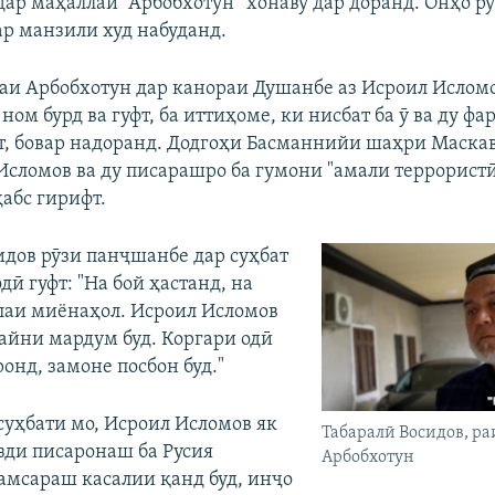
дар маҳаллаи “Арбобхотун” хонаву дар доранд. Онҳо р
р манзили худ набуданд.
аи Арбобхотун дар канораи Душанбе аз Исроил Ислом
ом бурд ва гуфт, ба иттиҳоме, ки нисбат ба ӯ ва ду ф
т, бовар надоранд. Додгоҳи Басманнийи шаҳри Маскав
Исломов ва ду писарашро ба гумони "амали террористӣ
ҳабс гирифт.
идов рӯзи панҷшанбе дар суҳбат
дӣ гуфт: "На бой ҳастанд, на
лаи миёнаҳол. Исроил Исломов
айни мардум буд. Коргари одӣ
ронд, замоне посбон буд."
суҳбати мо, Исроил Исломов як
Табаралӣ Восидов, р
азди писаронаш ба Русия
Арбобхотун
Ҳамсараш касалии қанд буд, инҷо