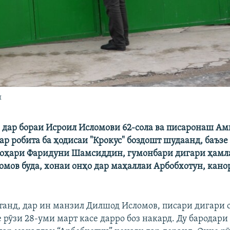
ш
 дар бораи Исроил Исломови 62-сола ва писаронаш А
ар робита ба ҳодисаи "Крокус" боздошт шудаанд, баъзе
Хоҳари Фаридуни Шамсиддин, гумонбари дигари ҳамл
мов буда, хонаи онҳо дар маҳаллаи Арбобхотун, кан
танд, дар ин манзил Дилшод Исломов, писари дигари 
 рӯзи 28-уми март касе дарро боз накард. Ду бародар