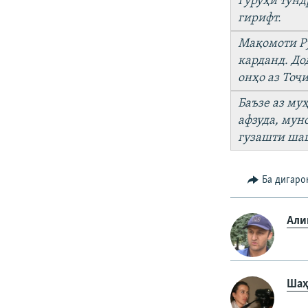
Гур
ӯҳ
и
тунд
гирифт
.
Ма
қ
омоти
Р
карданд
.
До
он
ҳ
о
аз
То
ҷ
и
Баъзе аз му
афзуда
,
мун
гузашти
ша
Ба дигаро
Али
Шаҳ