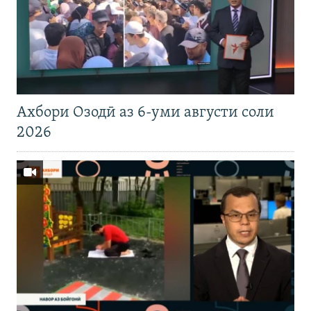
Ахбори Озодӣ аз 6-уми августи соли
2026