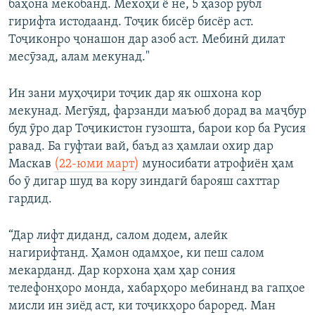
баҳона мекобанд. Мехоҳӣ ё не, 5 ҳазор рубл
гирифта истодаанд. Тоҷик бисёр бисёр аст.
Тоҷиконро ҷонашон дар азоб аст. Мебинӣ дилат
месӯзад, алам мекунад."
Ин зани муҳоҷири тоҷик дар як ошхона кор
мекунад. Мегӯяд, фарзанди маъюб дорад ва маҷбур
буд ӯро дар Тоҷикистон гузошта, барои кор ба Русия
равад. Ба гуфтаи вай, баъд аз ҳамлаи охир дар
Маскав
(22-юми март)
муносибати атрофиён ҳам
бо ӯ дигар шуд ва кору зиндагӣ барояш сахттар
гардид.
“Дар лифт диданд, салом додем, алейк
нагирифтанд. Ҳамон одамҳое, ки пеш салом
мекарданд. Дар корхона ҳам ҳар сония
телефонҳоро монда, хабарҳоро мебинанд ва гапҳое
мисли ин зиёд аст, ки тоҷикҳоро бароред. Ман