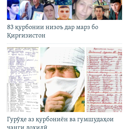
83 қурбонии низоъ дар марз бо
Қирғизистон
Гурӯҳе аз қурбониён ва гумшудаҳои
ҷанги дохилӣ