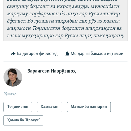
санҷишу боздошт ва ихроҷ афзуда, муносибати
мардуму корфармоён бо онҳо дар Русия тағйир
ёфтааст. Бо гузашти тақрибан даҳ рӯз аз ҳодиса
мақомоти Тоҷикистон боздошти шаҳрвандон ва
вазъи муҳоҷиронро дар Русия шарҳ намедиҳанд.
Ба дигарон фиристед
Мо дар шабакаҳои иҷтимоӣ
Зарангези Наврӯзшоҳ
Гӯшаҳо
Тоҷикистон
Ҳамватан
Матолиби навтарин
Ҳамла ба "Крокус"