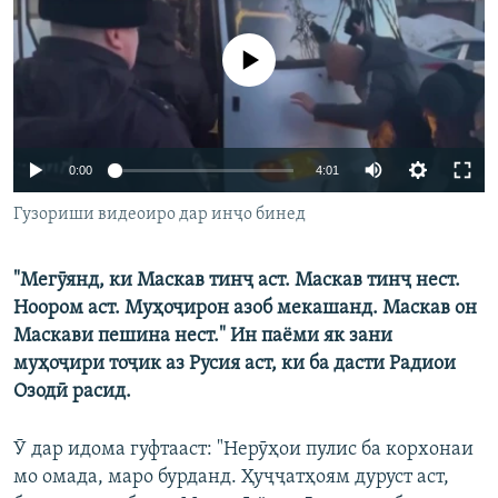
ГУЗОРИШҲОИ РАДИОӢ
Русский
Феълан кор намекунад
ПАЙГИРӢ КУНЕД
Auto
0:00
4:01
240p
Гузориши видеоиро дар инҷо бинед
360p
Ҳамаи сомонаҳои RFE/RL
"Мегӯянд, ки Маскав тинҷ аст. Маскав тинҷ нест.
480p
Auto
240p
360p
480p
Ноором аст. Муҳоҷирон азоб мекашанд. Маскав он
720p
Маскави пешина нест." Ин паёми як зани
720p
1080p
1080p
муҳоҷири тоҷик аз Русия аст, ки ба дасти Радиои
Озодӣ расид.
Ӯ дар идома гуфтааст: "Нерӯҳои пулис ба корхонаи
мо омада, маро бурданд. Ҳуҷҷатҳоям дуруст аст,