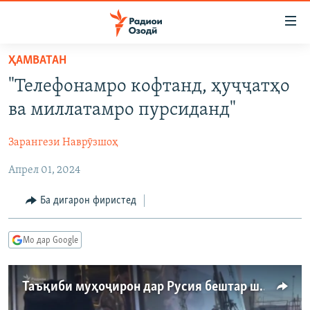
Пайвандҳои
дастрасӣ
Ҷаҳиш
ҲАМВАТАН
ба
ГӮШАҲО
"Телефонамро кофтанд, ҳуҷҷатҳо
мояи
ГАПИ ОЗОД
СИЁСАТ
аслӣ
ва миллатамро пурсиданд"
РӮЗГОРИ МУҲОҶИР
Ҷаҳиш
ИҚТИСОД
ба
Зарангези Наврӯзшоҳ
САЛОМ, ХОҲАР
ҶОМЕА
феҳристи
Апрел 01, 2024
ТАҲҚИҚОТ
ҚАЗИЯИ "КРОКУС"
аслӣ
Ҷаҳиш
ҶАНГ ДАР УКРАИНА
ОСИЁИ МАРКАЗӢ
Ба дигарон фиристед
ба
НАЗАРИ МАРДУМ
ФАРҲАНГ
ҷустор
Мо дар Google
ЧАНДРАСОНАӢ
МЕҲМОНИ ОЗОДӢ
БЛОГИСТОН
РӮЙХАТҲО
ВАРЗИШ
ОЗОДӢ ОНЛАЙН
ВИДЕО
Таъқиби муҳоҷирон дар Русия бештар шудааст
КИТОБҲОИ ОЗОДӢ
НИГОРИСТОН