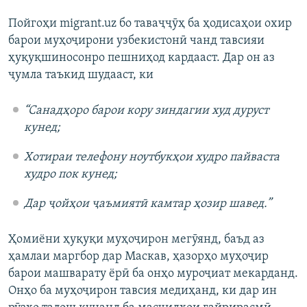
Пойгоҳи migrant.uz бо таваҷҷӯҳ ба ҳодисаҳои охир
барои муҳоҷирони узбекистонӣ чанд тавсияи
ҳуқуқшиносонро пешниҳод кардааст. Дар он аз
ҷумла таъкид шудааст, ки
“Санадҳоро барои кору зиндагии худ дуруст
кунед;
Хотираи телефону ноутбукҳои худро пайваста
худро пок кунед;
Дар ҷойҳои ҷаъмиятӣ камтар ҳозир шавед.”
Ҳомиёни ҳуқуқи муҳоҷирон мегӯянд, баъд аз
ҳамлаи маргбор дар Маскав, ҳазорҳо муҳоҷир
барои машварату ёрӣ ба онҳо муроҷиат мекарданд.
Онҳо ба муҳоҷирон тавсия медиҳанд, ки дар ин