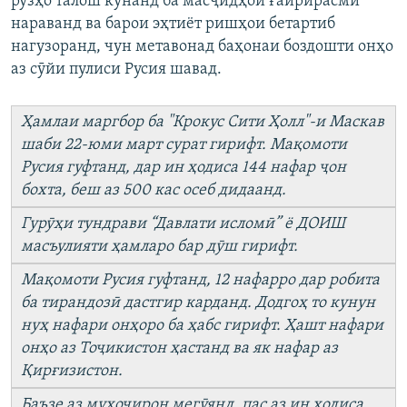
рӯзҳо талош кунанд ба масҷидҳои ғайрирасмӣ
нараванд ва барои эҳтиёт ришҳои бетартиб
нагузоранд, чун метавонад баҳонаи боздошти онҳо
аз сӯйи пулиси Русия шавад.
Ҳамлаи маргбор ба "Крокус Сити Ҳолл"-и Маскав
шаби 22-юми март сурат гирифт. Мақомоти
Русия гуфтанд, дар ин ҳодиса 144 нафар ҷон
бохта, беш аз 500 кас осеб дидаанд.
Гурӯҳи тундрави “Давлати исломӣ” ё ДОИШ
масъулияти ҳамларо бар дӯш гирифт.
Мақомоти Русия гуфтанд, 12 нафарро дар робита
ба тирандозӣ дастгир карданд. Додгоҳ то кунун
нуҳ нафари онҳоро ба ҳабс гирифт. Ҳашт нафари
онҳо аз Тоҷикистон ҳастанд ва як нафар аз
Қирғизистон.
Баъзе аз муҳоҷирон мегӯянд, пас аз ин ҳодиса