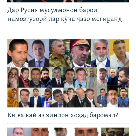
Дар Русия мусулмонон барои
намозгузорӣ дар кӯча ҷазо мегиранд
Кӣ ва кай аз зиндон хоҳад баромад?