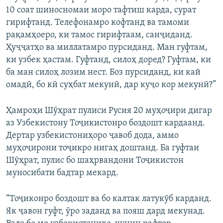
10 соат шиносномаи моро тафтиш карда, сурат
гирифтанд. Телефонамро кофтанд ва тамоми
рақамҳоеро, ки тамос гирифтаам, санҷиданд.
Ҳуҷҷатҳо ва миллатамро пурсиданд. Ман гуфтам,
ки узбек ҳастам. Гуфтанд, силоҳ доред? Гуфтам, ки
ба ман силоҳ лозим нест. Боз пурсиданд, ки кай
омадӣ, бо кӣ суҳбат мекунӣ, дар куҷо кор мекунӣ?”
Ҳамроҳи Шӯҳрат пулиси Русия 20 муҳоҷири дигар
аз Узбекистону Тоҷикистонро боздошт кардаанд.
Дертар узбекистониҳоро ҷавоб дода, аммо
муҳоҷирони тоҷикро нигаҳ доштанд. Ба гуфтаи
Шӯҳрат, пулис бо шаҳрвандони Тоҷикистон
муносибати бадтар мекард.
“Тоҷиконро боздошт ва бо калтак латукӯб карданд.
Як ҷавон гуфт, ӯро заданд ва пояш дард мекунад.