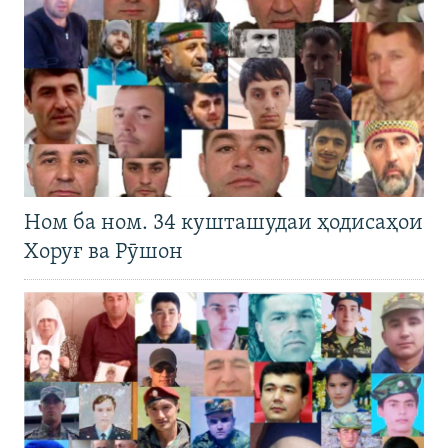
Ном ба ном. 34 кушташудаи ҳодисаҳои
Хоруғ ва Рӯшон