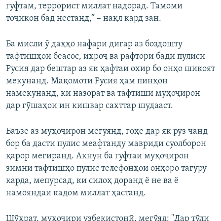
гуфтам, террорист миллат надорад. Тамоми
тоҷикон бад нестанд,” – нақл кард зан.
Ба мисли ӯ даҳҳо нафари дигар аз боздошту
тафтишҳои беасос, ихроҷ ва рафтори бади пулиси
Русия дар бештар аз як ҳафтаи охир бо онҳо шикоят
мекунанд. Мақомоти Русия ҳам пинҳон
намекунанд, ки назорат ва тафтиши муҳоҷирон
дар гӯшаҳои ин кишвар сахттар шудааст.
Баъзе аз муҳоҷирон мегӯянд, гоҳе дар як рӯз чанд
бор ба дасти пулис меафтанду мавриди суолборон
қарор мегиранд. Акнун ба гуфтаи муҳоҷирон
зимни тафтишҳо пулис телефонҳои онҳоро тагурӯ
карда, мепурсад, ки силоҳ доранд ё не ва ё
намояндаи кадом миллат ҳастанд.
Шӯҳрат, муҳоҷири узбекистонӣ, мегӯяд: "Дар тӯли