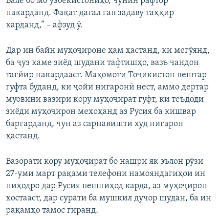
Вале бо мо узбекистониҳо, чунин рафтор
накарданд. Фақат дағал гап задаву таҳқир
карданд,” – афзуд ӯ.
Дар ин байн муҳоҷироне ҳам ҳастанд, ки мегӯянд,
ба ҷуз каме зиёд шудани тафтишҳо, вазъ чандон
тағйир накардааст. Мақомоти Тоҷикистон пештар
гуфта буданд, ки ҷойи нигаронӣ нест, аммо дертар
муовини вазири кору муҳоҷират гуфт, ки теъдоди
зиёди муҳоҷирон мехоҳанд аз Русия ба кишвар
баргарданд, чун аз сарнавишти худ нигарон
ҳастанд.
Вазорати кору муҳоҷират бо нашри як эълон рӯзи
27-уми март рақами телефони намояндагиҳои ин
ниҳодро дар Русия пешниҳод карда, аз муҳоҷирон
хостааст, дар сурати ба мушкил дучор шудан, ба ин
рақамҳо тамос гиранд.