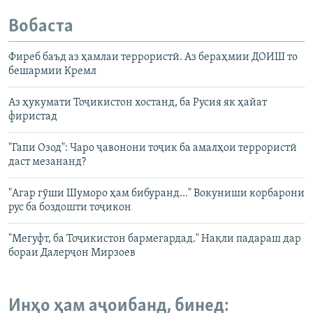
Вобаста
Фиреб баъд аз ҳамлаи террористӣ. Аз бераҳмии ДОИШ то
бешармии Кремл
Аз ҳукумати Тоҷикистон хостанд, ба Русия як ҳайат
фиристад
"Гапи Озод": Чаро ҷавонони тоҷик ба амалҳои террористӣ
даст мезананд?
"Агар гӯши Шуморо ҳам бибуранд..." Вокуниши корбарони
рус ба боздошти тоҷикон
"Мегуфт, ба Тоҷикистон бармегардад." Нақли падараш дар
бораи Далерҷон Мирзоев
Инҳо ҳам аҷоибанд, бинед: