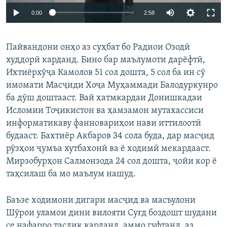
Auto
0:00
2:58
240p
Пайвандони онҳо аз суҳбат бо Радиои Озодӣ
360p
худдорӣ карданд. Бино бар маълумоти дарёфтӣ,
Auto
240p
360p
480p
480p
Ихтиёрхӯҷа Камолов 51 сол дошта, 5 сол ба ин сӯ
720p
имомати Масҷиди Хоҷа Муҳаммади Балодуркунро
720p
1080p
ба дӯш доштааст. Вай хатмкардаи Донишкадаи
1080p
Исломии Тоҷикистон ва ҳамзамон мутахассиси
информатикаву фанновариҳои нави иттилоотӣ
будааст. Бахтиёр Акбаров 34 сола буда, дар масҷид
рӯзҳои ҷумъа хутбахонӣ ва ё ходимӣ мекардааст.
Мирзобурҳон Салмонзода 24 сол дошта, ҷойи кор ё
таҳсилаш ба мо маълум нашуд.
Баъзе ходимони дигари масҷид ва масъулони
Шӯрои уламои дини вилояти Суғд боздошт шудани
се нафарро тасдиқ карданд, аммо гуфтанд, аз