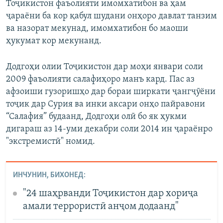
Тоҷикистон фаъолияти имомхатибон ва ҳам
ҷараёни ба кор қабул шудани онҳоро давлат танзим
ва назорат мекунад, имомхатибон бо маоши
ҳукумат кор мекунанд.
Додгоҳи олии Тоҷикистон дар моҳи январи соли
2009 фаъолияти салафиҳоро манъ кард. Пас аз
афзоиши гузоришҳо дар бораи ширкати ҷангҷӯёни
тоҷик дар Сурия ва инки аксари онҳо пайравони
“Салафия” будаанд, Додгоҳи олӣ бо як ҳукми
дигараш аз 14-уми декабри соли 2014 ин ҷараёнро
"экстремистӣ" номид.
ИНЧУНИН, БИХОНЕД:
"24 шаҳрванди Тоҷикистон дар хориҷа
амали террористӣ анҷом додаанд"