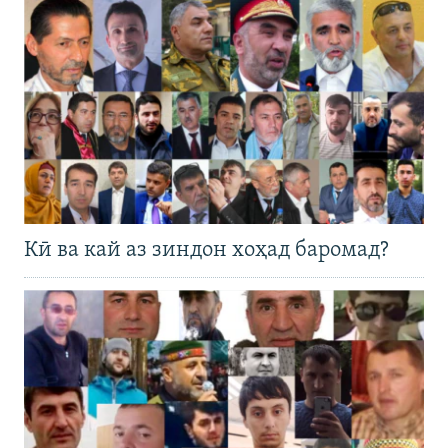
Кӣ ва кай аз зиндон хоҳад баромад?