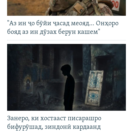
"Аз ин ҷо бӯйи ҷасад меояд… Онҳоро
бояд аз ин дӯзах берун кашем"
Занеро, ки хостааст писарашро
бифурӯшад, зиндонӣ кардаанд