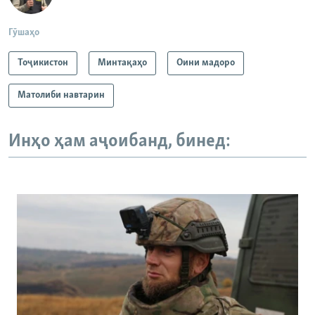
Гӯшаҳо
Тоҷикистон
Минтақаҳо
Оини мадоро
Матолиби навтарин
Инҳо ҳам аҷоибанд, бинед: