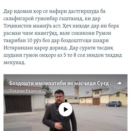
Дар идомаи кор се нафари дастгиршуда ба
салафигароӣ гумонбар гаштаанд, ки дар
Тоҷикистон мамнӯъ аст. Ҳеч ниҳоде дар ин бора
расман чизе намегӯяд, вале сокинони Румон
тақрибан 10 рӯз боз дар боздоштгоҳи шаҳри
Истаравшан қарор доранд. Дар сурати тасдиқ
шудани гумон онҳоро аз 5 то 8 сол зиндон таҳдид
мекунад.
Боздошти имомхатиби як масҷиди Суғд бо ду пайраваш
Таҳияи
Радиои Озодӣ
Феълан кор намекунад