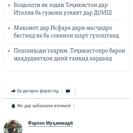
Боздошти як зодаи Тоҷикистон дар
Италия ба гумони узвият дар ДОИШ
Мақомот дар Исфара дари масҷидро
бастанд ва ба сокинон шарт гузоштанд
Пешниҳоди таҳрим. Тоҷикистонро барои
маҳдудиятҳои динӣ танқид карданд
Ба дигарон фиристед
Мо дар шабакаҳои иҷтимоӣ
Фарзон Муҳаммадӣ