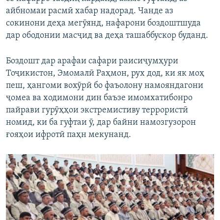
айбномаи расмӣ хабар надорад. Чанде аз
сокинони деҳа мегӯянд, нафарони боздоштшуда
дар ободонии масҷид ва деҳа ташаббускор буданд.
Боздошт дар арафаи сафари раисиҷумҳури
Тоҷикистон, Эмомалӣ Раҳмон, рух дод, ки як моҳ
пеш, ҳангоми вохӯрӣ бо фаъолону намояндагони
ҷомеа ва ходимони дин баъзе имомхатибонро
пайрави гурӯҳҳои экстремистиву террористӣ
номид, ки ба гуфтаи ӯ, дар байни намозгузорон
ғояҳои ифротӣ паҳн мекунанд.