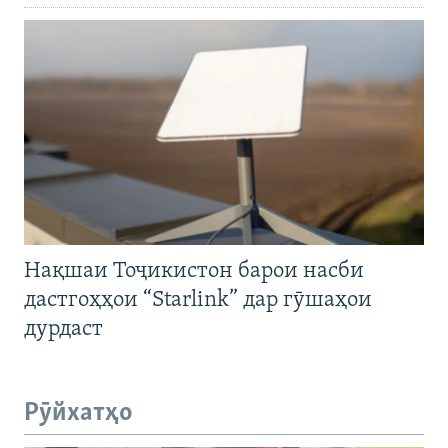
Нақшаи Тоҷикистон барои насби
дастгоҳҳои “Starlink” дар гӯшаҳои
дурдаст
Рӯйхатҳо