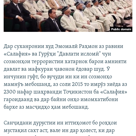
Дар суханронии худ Эмомалӣ Раҳмон аз равияи
«Салафия» ва Гурӯҳи "Давлати исломӣ" чун
созмонҳои террористии хатарнок барои амнияти
давлат ва мафкураи ҷавонон ёдовар шуд. Ӯ
инчунин гуфт, бо вуҷуди ин ки ин созмонҳо
мамнӯъ мебошанд, аз соли 2015 то имрӯз зиёда аз
2300 нафар шаҳрванди Тоҷикистон ба «Салафия»
гароидаанд ва дар байни онҳо имомхатибони
бархе аз масҷидҳо ҳам мебошанд.
Санҷидани дурустии ин иттиҳомот бо роҳҳои
мустақил сахт аст, вале ин дар ҳолест, ки дар