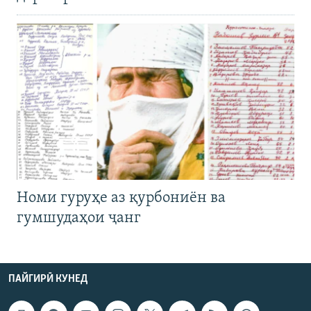
Номи гуруҳе аз қурбониён ва
гумшудаҳои ҷанг
ПАЙГИРӢ КУНЕД