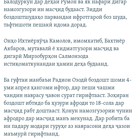
Балодуркун дар деҳаи Рӯмон ва як нафари дигар
намозгузори ин масҷид будааст. Зидди
боздоштшудаҳо парвандаи ифротгароӣ боз шуда,
тафтишоти пешакӣ идома дорад.
Онҳо Ихтиёрхӯҷа Камолов, имомхатиб, Бахтиёр
Акбаров, мутавалӣ ё хидматгузори масҷид ва
дигарӣ Мирзобурҳон Салмонзода
истиқоматкунандаи ҳамин деҳа будаанд.
Ба гуфтаи манбаъи Радиои Озодӣ боздошт шоми 4-
уми апрел ҳангоми ифтор, дар пеши чашми
чандин наврасу ҷавон сурат гирифтааст. Зоҳиран
боздошт ибтидо ба ҳузури афроди то 18-сола дар
масҷид рабт доштааст. Қонун намозгузории чунин
афродро дар масҷид манъ мекунад. Дар робита ба
ин падару модари гуруҳе аз наврасони деҳа ҷазои
маъмурӣ гирифтаанд.