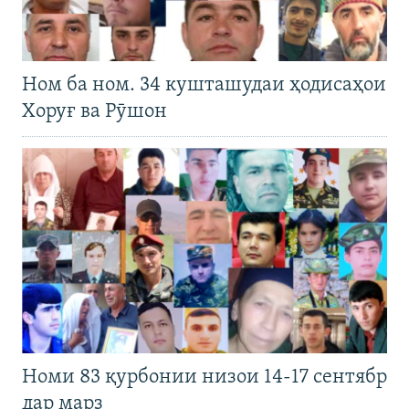
Ном ба ном. 34 кушташудаи ҳодисаҳои
Хоруғ ва Рӯшон
Номи 83 қурбонии низои 14-17 сентябр
дар марз