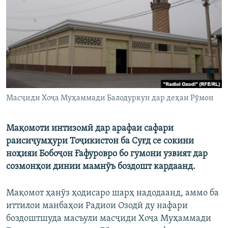
ГУЗОРИШҲОИ РАДИОӢ
Русский
ПАЙГИРӢ КУНЕД
Масҷиди Хоҷа Муҳаммади Балодуркун дар деҳаи Рӯмон
Ҳамаи сомонаҳои RFE/RL
Мақомоти интизомӣ дар арафаи сафари
раисиҷумҳури Тоҷикистон ба Суғд се сокини
ноҳияи Бобоҷон Ғафуровро бо гумони узвият дар
созмонҳои динии мамнӯъ боздошт кардаанд.
Мақомот ҳанӯз ҳодисаро шарҳ надодаанд, аммо ба
иттилои манбаҳои Радиои Озодӣ ду нафари
боздоштшуда масъули масҷиди Хоҷа Муҳаммади