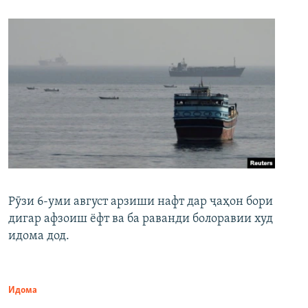
Рӯзи 6-уми август арзиши нафт дар ҷаҳон бори
дигар афзоиш ёфт ва ба раванди болоравии худ
идома дод.
Идома