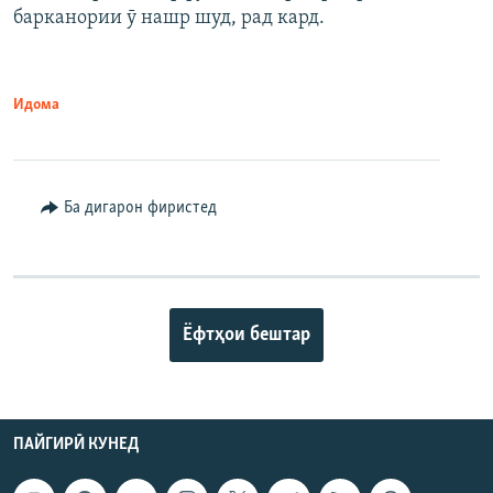
барканории ӯ нашр шуд, рад кард.
Идома
Ба дигарон фиристед
Ёфтҳои бештар
ПАЙГИРӢ КУНЕД