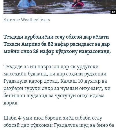
ГУЗОРИШҲОИ РАДИОӢ
Русский
Extreme Weather Texas
ПАЙГИРӢ КУНЕД
Теъдоди қурбониёни селу обхезӣ дар аёлати
Техаси Амрико ба 82 нафар расидааст ва дар
миёни онҳо 28 нафар кӯдакону наврасонанд.
Ҳамаи сомонаҳои RFE/RL
Теъдоде аз ин наврасон дар як урдӯгоҳи
масеҳиён будаанд, ки дар соҳили рӯдхонаи
Гуадалупа қарор дорад. Камаш 10 духтар ва
раҳбари гуруҳи онҳо аз ҷумлаи онҳоеанд, ки
бенишон шудаанд ва ҷустуҷӯи онҳо идома
дорад.
Шаби 4-уми июл борони зиёд сабаби селу
обхезӣ дар рӯдхонаи Гуадалупа шуд ва бино ба