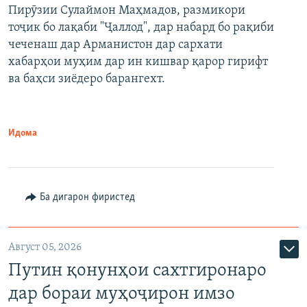
Пирӯзии Сулаймон Маҳмадов, размикори
360p
тоҷик бо лақаби "Ҷаллод", дар набард бо рақиби
480p
Auto
240p
360p
480p
чеченаш дар Арманистон дар сархати
720p
хабарҳои муҳим дар ин кишвар қарор гирифт
720p
1080p
ва баҳси зиёдеро барангехт.
1080p
Идома
Ба дигарон фиристед
Август 05, 2026
Путин қонунҳои сахтгиронаро
дар бораи муҳоҷирон имзо