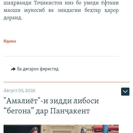
шаҳрванди Тоҷикистон низ бо умеди ёфтани
маоши муносиб ва зиндагии беҳтар қарор
доранд.
Идома
Ба дигарон фиристед
Август 05, 2026
"Амалиёт"-и зидди либоси
“бегона” дар Панҷакент