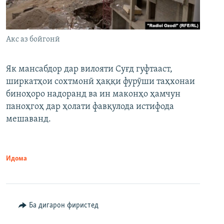
Акс аз бойгонӣ
Як мансабдор дар вилояти Суғд гуфтааст,
ширкатҳои сохтмонӣ ҳаққи фурӯши таҳхонаи
биноҳоро надоранд ва ин маконҳо ҳамчун
паноҳгоҳ дар ҳолати фавқулода истифода
мешаванд.
Идома
Ба дигарон фиристед