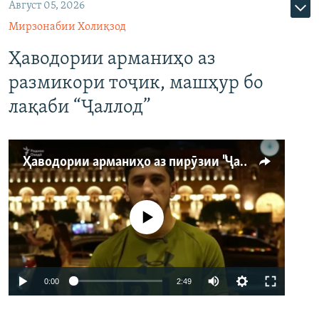
Август 05, 2026
Мирзонабии Холиқзод
Ҳаводории арманиҳо аз
размикори тоҷик, машҳур бо
лақаби “Ҷаллод”
Ҳаводории арманиҳо аз пирӯзии "Ҷаллод"-и тоҷик
Феълан кор намекунад
Auto
0:00
2:49
240p