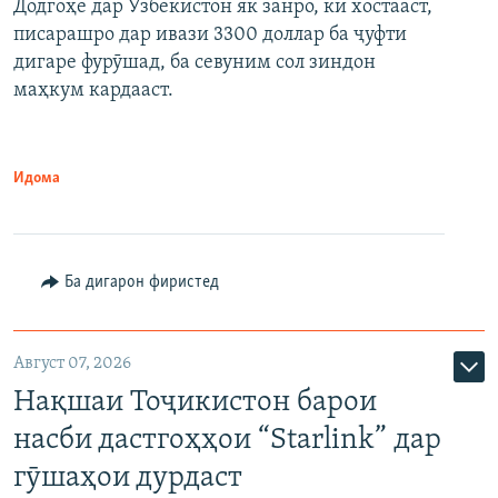
Додгоҳе дар Узбекистон як занро, ки хостааст,
писарашро дар ивази 3300 доллар ба ҷуфти
дигаре фурӯшад, ба севуним сол зиндон
маҳкум кардааст.
Идома
Ба дигарон фиристед
Август 07, 2026
Нақшаи Тоҷикистон барои
насби дастгоҳҳои “Starlink” дар
гӯшаҳои дурдаст