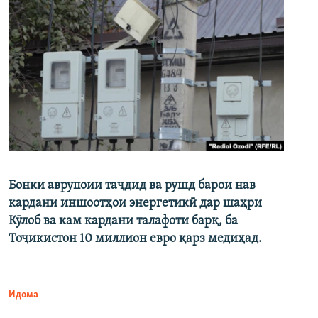
Бонки аврупоии таҷдид ва рушд барои нав
кардани иншоотҳои энергетикӣ дар шаҳри
Кӯлоб ва кам кардани талафоти барқ, ба
Тоҷикистон 10 миллион евро қарз медиҳад.
Идома