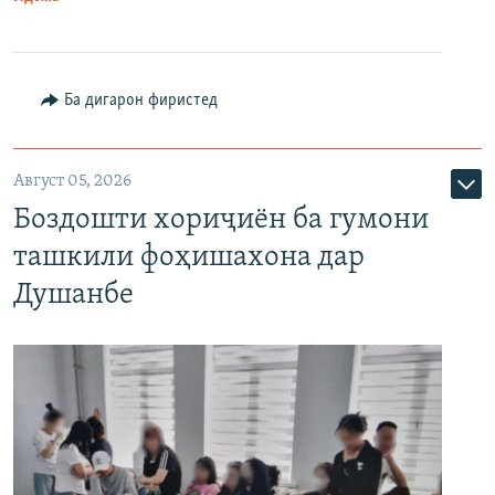
Ба дигарон фиристед
Август 05, 2026
Боздошти хориҷиён ба гумони
ташкили фоҳишахона дар
Душанбе