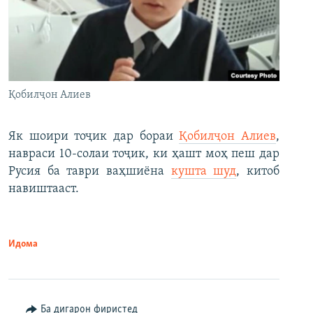
Қобилҷон Алиев
Як шоири тоҷик дар бораи
Қобилҷон Алиев
,
навраси 10-солаи тоҷик, ки ҳашт моҳ пеш дар
Русия ба таври ваҳшиёна
кушта шуд
, китоб
навиштааст.
Идома
Ба дигарон фиристед