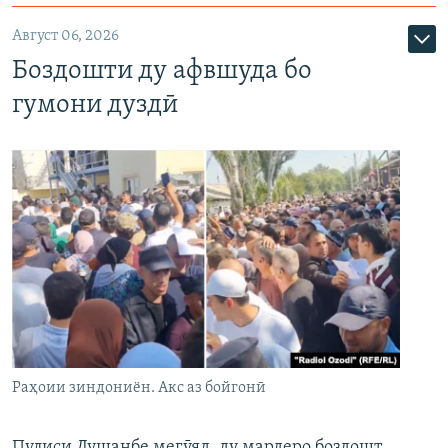
Август 06, 2026
Боздошти ду афвшуда бо
гумони дуздӣ
Раҳоии зиндониён. Акс аз бойгонӣ
Пулиси Душанбе мегӯяд, ду мардеро боздошт