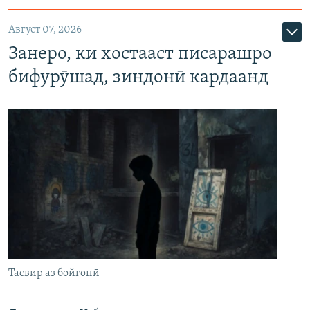
Август 07, 2026
Занеро, ки хостааст писарашро
бифурӯшад, зиндонӣ кардаанд
Тасвир аз бойгонӣ