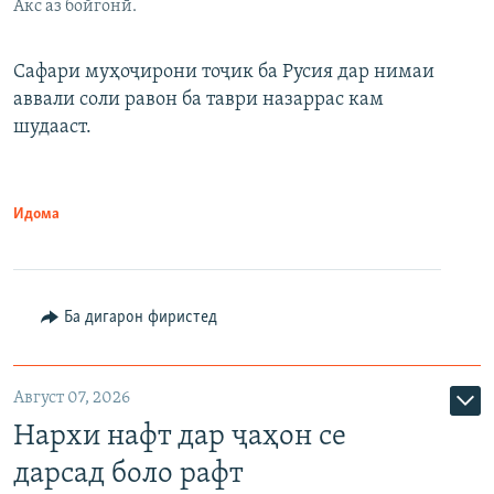
Акс аз бойгонӣ.
Сафари муҳоҷирони тоҷик ба Русия дар нимаи
аввали соли равон ба таври назаррас кам
шудааст.
Идома
Ба дигарон фиристед
Август 07, 2026
Нархи нафт дар ҷаҳон се
дарсад боло рафт