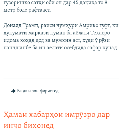
гузоришҳо сатҳи оби он дар 45 дақиқа то 8
метр боло рафтааст.
Доналд Трамп, раиси ҷумҳури Амрико гуфт, ки
ҳукумати марказӣ кӯмак ба аёлати Техасро
идома хоҳад дод ва мумкин аст, худи ӯ рӯзи
панҷшанбе ба ин аёлати осебдида сафар кунад.
Ба дигарон фиристед
Ҳамаи хабарҳои имрӯзро дар
инҷо бихонед