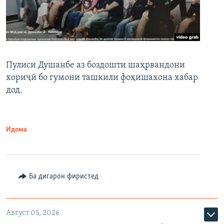
Пулиси Душанбе аз боздошти шаҳрвандони
хориҷӣ бо гумони ташкили фоҳишахона хабар
дод.
Идома
Ба дигарон фиристед
Август 05, 2026