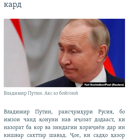
кард
Владимир Путин. Акс аз бойгонӣ
Владимир Путин, раисҷумҳури Русия, бо
имзои чанд қонуни нав иҷозат додааст, ки
назорат ба кор ва зиндагии хориҷиён дар ин
кишвар сахттар шавад. Ҷое, ки садҳо ҳазор