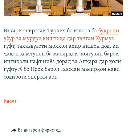
Вазири энержии Туркия бо ишора ба
бӯҳрони
убур ва мурури киштиҳо дар тангаи Ҳурмуз
гуфт, таҳаввулоти моҳҳои ахир нишон дод, ки
ҷаҳон ҳамчунон ба масирҳои ҷойгузин барои
интиқоли нафт ниёз дорад ва Анқара дар ҳоли
гуфтугӯ бо Ироқ барои тавсеаи масирҳои нави
содироти энержӣ аст.
Идома
Ба дигарон фиристед