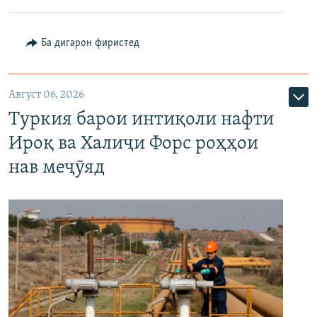
Ба дигарон фиристед
Август 06, 2026
Туркия барои интиқоли нафти
Ироқ ва Халиҷи Форс роҳҳои
нав меҷӯяд