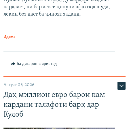
кардааст, ки бар асоси қонуни афв озод шуда,
лекин боз даст ба ҷиноят заданд.
Идома
Ба дигарон фиристед
Август 06, 2026
Даҳ миллион евро барои кам
кардани талафоти барқ дар
Кӯлоб