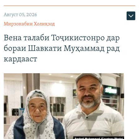
Август 05, 2026
Мирзонабии Холиқзод
Вена талаби Тоҷикистонро дар
бораи Шавкати Муҳаммад рад
кардааст