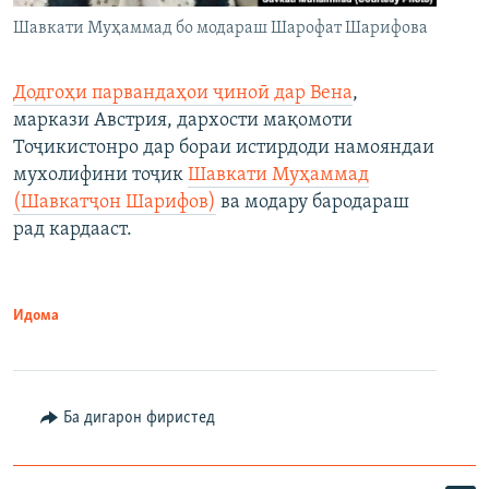
Шавкати Муҳаммад бо модараш Шарофат Шарифова
Додгоҳи парвандаҳои ҷиноӣ дар Вена
,
маркази Австрия, дархости мақомоти
Тоҷикистонро дар бораи истирдоди намояндаи
мухолифини тоҷик
Шавкати Муҳаммад
(Шавкатҷон Шарифов)
ва модару бародараш
рад кардааст.
Идома
Ба дигарон фиристед