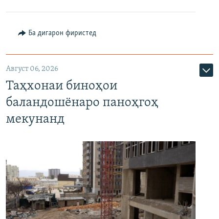
Ба дигарон фиристед
Август 06, 2026
Таҳхонаи биноҳои
баландошёнаро паноҳгоҳ
мекунанд