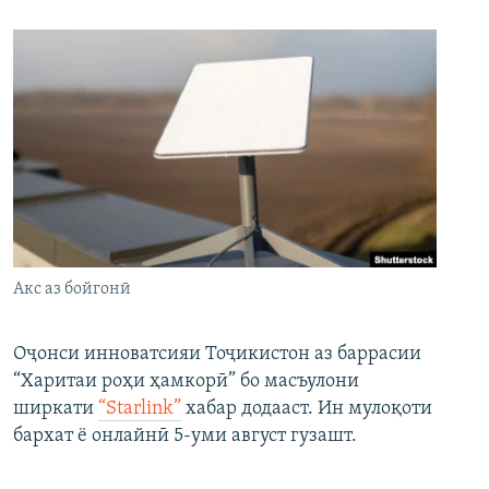
Акс аз бойгонӣ
Оҷонси инноватсияи Тоҷикистон аз баррасии
“Харитаи роҳи ҳамкорӣ” бо масъулони
ширкати
“Starlink”
хабар додааст. Ин мулоқоти
бархат ё онлайнӣ 5-уми август гузашт.