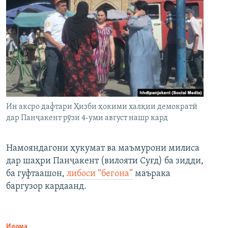
Ин аксро дафтари Ҳизби ҳокими халқии демократӣ
дар Панҷакент рӯзи 4-уми август нашр кард
Намояндагони ҳукумат ва маъмурони милиса
дар шаҳри Панҷакент (вилояти Суғд) ба зидди,
ба гуфтаашон,
либоси “бегона”
маърака
баргузор кардаанд.
Идома