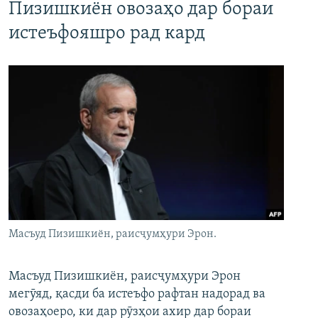
Пизишкиён овозаҳо дар бораи
истеъфояшро рад кард
Масъуд Пизишкиён, раисҷумҳури Эрон.
Масъуд Пизишкиён, раисҷумҳури Эрон
мегӯяд, қасди ба истеъфо рафтан надорад ва
овозаҳоеро, ки дар рӯзҳои ахир дар бораи