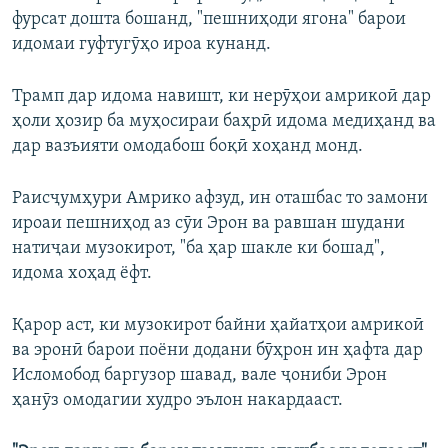
фурсат дошта бошанд, "пешниҳоди ягона" барои
идомаи гуфтугӯҳо ироа кунанд.
Трамп дар идома навишт, ки нерӯҳои амрикоӣ дар
ҳоли ҳозир ба муҳосираи баҳрӣ идома медиҳанд ва
дар вазъияти омодабош боқӣ хоҳанд монд.
Раисҷумҳури Амрико афзуд, ин оташбас то замони
ироаи пешниҳод аз сӯи Эрон ва равшан шудани
натиҷаи музокирот, "ба ҳар шакле ки бошад",
идома хоҳад ёфт.
Қарор аст, ки музокирот байни ҳайатҳои амрикоӣ
ва эронӣ барои поёни додани бӯҳрон ин ҳафта дар
Исломобод баргузор шавад, вале ҷониби Эрон
ҳанӯз омодагии худро эълон накардааст.