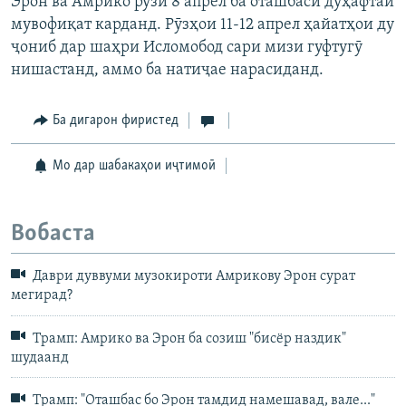
Эрон ва Амрико рӯзи 8 апрел ба оташбаси дуҳафтаӣ
мувофиқат карданд. Рӯзҳои 11-12 апрел ҳайатҳои ду
ҷониб дар шаҳри Исломобод сари мизи гуфтугӯ
нишастанд, аммо ба натиҷае нарасиданд.
Ба дигарон фиристед
Мо дар шабакаҳои иҷтимоӣ
Вобаста
Даври дуввуми музокироти Амрикову Эрон сурат
мегирад?
Трамп: Амрико ва Эрон ба созиш "бисёр наздик"
шудаанд
Трамп: "Оташбас бо Эрон тамдид намешавад, вале..."