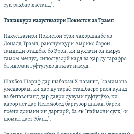
сӯи раҳбар ҳастанд".
Ташаккури нахуствазири Покистон аз Трамп
Нахуствазири Покистон рӯзи чаҳоршанбе аз
Доналд Трамп, раисҷумҳури Амрико барои
тамдиди оташбас бо Эрон, ки мӯҳлати он имрӯз
тамом мешуд, сипосгузорӣ кард ва ҳар ду тарафро
ба идомаи гуфтугӯҳо даъват намуд.
Шаҳбоз Шариф дар шабакаи Х навишт, "самимона
умедворам, ки ҳар ду тараф оташбасро риоя кунад
ва битавонанд дар даври дувуми гуфтугӯҳо, ки
қарор аст дар Исломобод баргузор шавад, барои
поёни доимии ин даргирӣ, ба як "паймони сулҳ"-и
шомил даст ёбанд".