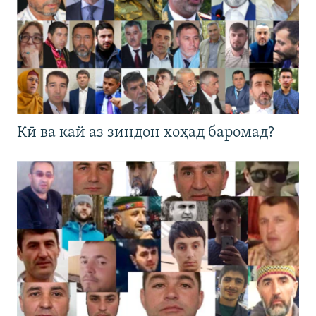
Кӣ ва кай аз зиндон хоҳад баромад?