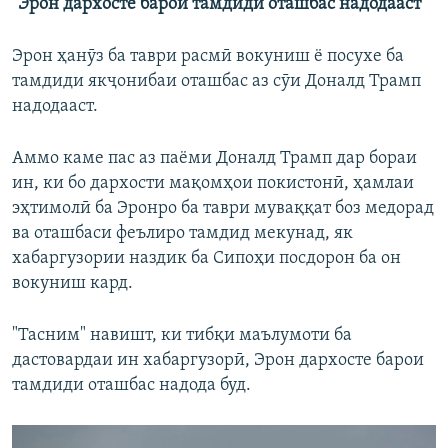
"Эрон дархосте барои тамдиди оташбас надодааст"
Эрон ҳанӯз ба таври расмӣ вокуниш ё посухе ба
тамдиди якҷонибаи оташбас аз сӯи Доналд Трамп
надодааст.
Аммо каме пас аз паёми Доналд Трамп дар бораи
ин, ки бо дархости мақомҳои покистонӣ, ҳамлаи
эҳтимолӣ ба Эронро ба таври муваққат боз медорад
ва оташбаси феълиро тамдид мекунад, як
хабаргузории наздик ба Сипоҳи посдорон ба он
вокуниш кард.
"Тасним" навишт, ки тибқи маълумоти ба
дастовардаи ин хабаргузорӣ, Эрон дархосте барои
тамдиди оташбас надода буд.