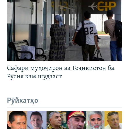
Сафари муҳоҷирон аз Тоҷикистон ба
Русия кам шудааст
Рӯйхатҳо