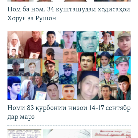
Ном ба ном. 34 кушташудаи ҳодисаҳои
Хоруғ ва Рӯшон
Номи 83 қурбонии низои 14-17 сентябр
дар марз