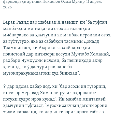
фармондеҳи артиши Покистон Осим Мунир. 11 апрел,
2026.
Барак Равид дар шабакаи Х навишт, ки "ба гуфтаи
манбаъҳои минтақавии огоҳ аз талошҳои
миёнаравҳо ва ҳамчунин як манбаи исроилии огоҳ
аз гуфтугӯҳо, яке аз сабабҳои тасмими Доналд
Трамп ин аст, ки Амрико ва миёнаравҳои
покистонӣ дар интизори посухи Муҷтабо Хоманаӣ,
раҳбари Ҷумҳурии исломӣ, ба пешниҳоди ахир
ҳастанд, то ӯ дастури равшане ба
музокиракунандагони худ бидиҳад".
Ӯ дар идома хабар дод, ки "бар асоси ин гузориш,
интизор меравад Хоманаӣ рӯзи чаҳоршанбе
посухи худро ироа кунад". Ин манбаи минтақавӣ
ҳамчунин гуфтааст, "музокиракунандагони эронӣ
эълом кардаанд, ки дар интизори чароғи сабз аз