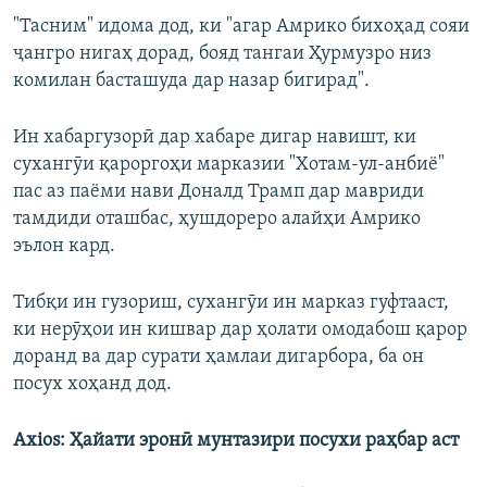
"Тасним" идома дод, ки "агар Амрико бихоҳад сояи
ҷангро нигаҳ дорад, бояд тангаи Ҳурмузро низ
комилан басташуда дар назар бигирад".
Ин хабаргузорӣ дар хабаре дигар навишт, ки
сухангӯи қароргоҳи марказии "Хотам-ул-анбиё"
пас аз паёми нави Доналд Трамп дар мавриди
тамдиди оташбас, ҳушдореро алайҳи Амрико
эълон кард.
Тибқи ин гузориш, сухангӯи ин марказ гуфтааст,
ки нерӯҳои ин кишвар дар ҳолати омодабош қарор
доранд ва дар сурати ҳамлаи дигарбора, ба он
посух хоҳанд дод.
Axios: Ҳайати эронӣ мунтазири посухи раҳбар аст