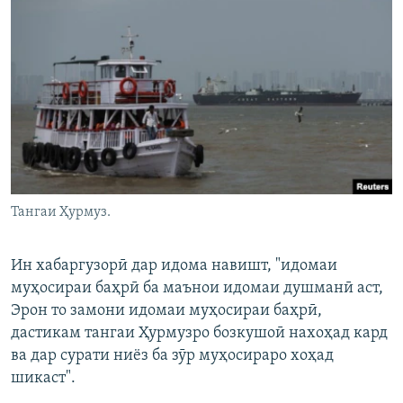
Тангаи Ҳурмуз.
Ин хабаргузорӣ дар идома навишт, "идомаи
муҳосираи баҳрӣ ба маънои идомаи душманӣ аст,
Эрон то замони идомаи муҳосираи баҳрӣ,
дастикам тангаи Ҳурмузро бозкушоӣ нахоҳад кард
ва дар сурати ниёз ба зӯр муҳосираро хоҳад
шикаст".