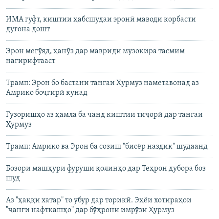
ИМА гуфт, киштии ҳабсшудаи эронӣ маводи корбасти
дугона дошт
Эрон мегӯяд, ҳанӯз дар мавриди музокира тасмим
нагирифтааст
Трамп: Эрон бо бастани тангаи Ҳурмуз наметавонад аз
Амрико боҷгирӣ кунад
Гузоришҳо аз ҳамла ба чанд киштии тиҷорӣ дар тангаи
Ҳурмуз
Трамп: Амрико ва Эрон ба созиш "бисёр наздик" шудаанд
Бозори машҳури фурӯши қолинҳо дар Теҳрон дубора боз
шуд
Аз "ҳаққи хатар" то убур дар торикӣ. Эҳёи хотираҳои
"ҷанги нафткашҳо" дар бӯҳрони имрӯзи Ҳурмуз