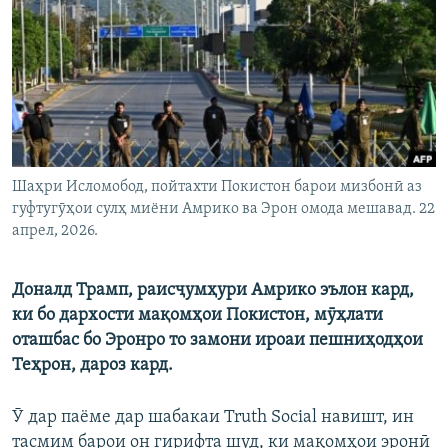
ГУЗОРИШҲОИ РАДИОӢ
Русский
ПАЙГИРӢ КУНЕД
Шаҳри Исломобод, пойтахти Покистон барои мизбонӣ аз
гуфтугӯҳои сулҳ миёни Амрико ва Эрон омода мешавад. 22
Ҳамаи сомонаҳои RFE/RL
апрел, 2026.
Доналд Трамп, раисҷумҳури Амрико эълон кард,
ки бо дархости мақомҳои Покистон, мӯҳлати
оташбас бо Эронро то замони ироаи пешниҳодҳои
Теҳрон, дароз кард.
Ӯ дар паёме дар шабакаи Truth Social навишт, ин
тасмим барои он гирифта шуд, ки мақомҳои эронӣ