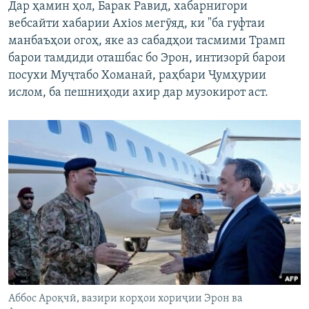
Дар ҳамин ҳол, Барак Рaвид, хабарнигори
вебсайти хабарии Axios мегӯяд, ки "ба гуфтаи
манбаъҳои огоҳ, яке аз сабадҳои тасмими Трамп
барои тамдиди оташбас бо Эрон, интизорӣ барои
посухи Муҷтабо Хоманаӣ, раҳбари Ҷумҳурии
ислом, ба пешниҳоди ахир дар музокирот аст.
Аббос Ароқчӣ, вазири корҳои хориҷии Эрон ва