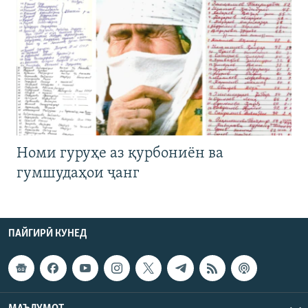
Номи гуруҳе аз қурбониён ва
гумшудаҳои ҷанг
ПАЙГИРӢ КУНЕД