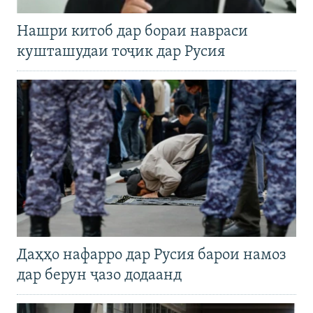
Нашри китоб дар бораи навраси
кушташудаи тоҷик дар Русия
Даҳҳо нафарро дар Русия барои намоз
дар берун ҷазо додаанд