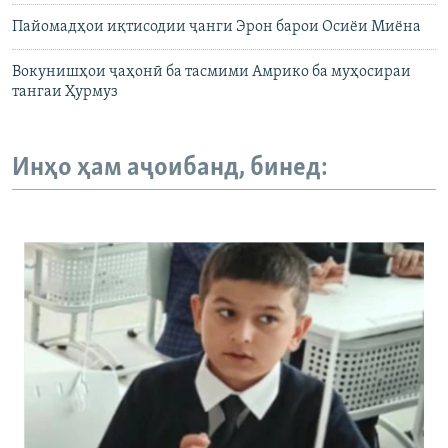
Пайомадҳои иқтисодии ҷанги Эрон барои Осиёи Миёна
Вокунишҳои ҷаҳонӣ ба тасмими Амрико ба муҳосираи
тангаи Ҳурмуз
Инҳо ҳам аҷоибанд, бинед: