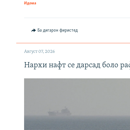
Идома
Ба дигарон фиристед
Август 07, 2026
Нархи нафт се дарсад боло ра