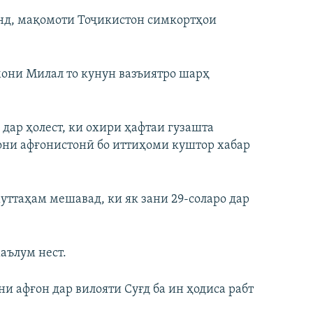
нд, мақомоти Тоҷикистон симкортҳои
они Милал то кунун вазъиятро шарҳ
дар ҳолест, ки охири ҳафтаи гузашта
вони афғонистонӣ бо иттиҳоми куштор хабар
муттаҳам мешавад, ки як зани 29-соларо дар
аълум нест.
и афғон дар вилояти Суғд ба ин ҳодиса рабт