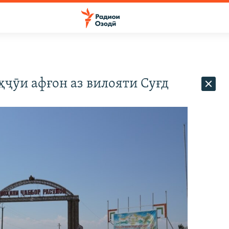
ҳҷӯи афғон аз вилояти Суғд