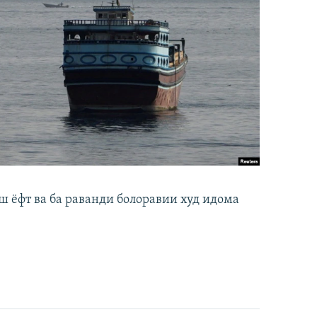
ш ёфт ва ба раванди болоравии худ идома