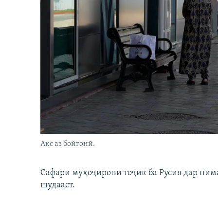
Акс аз бойгонӣ.
Сафари муҳоҷирони тоҷик ба Русия дар нима
шудааст.