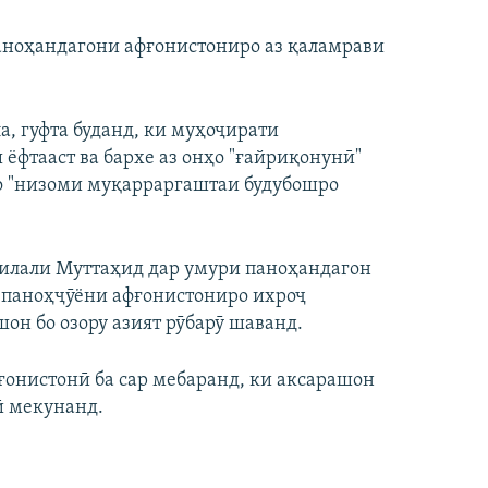
аноҳандагони афғонистониро аз қаламрави
, гуфта буданд, ки муҳоҷирати
ёфтааст ва бархе аз онҳо "ғайриқонунӣ"
о "низоми муқарраргаштаи будубошро
илали Муттаҳид дар умури паноҳандагон
и паноҳҷӯёни афғонистониро ихроҷ
он бо озору азият рӯбарӯ шаванд.
ғонистонӣ ба сар мебаранд, ки аксарашон
ӣ мекунанд.