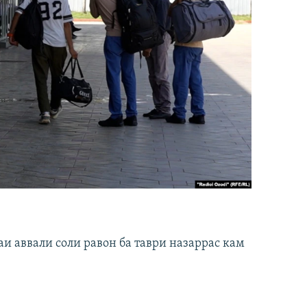
и аввали соли равон ба таври назаррас кам