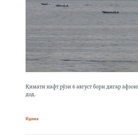
Қимати нафт рӯзи 6 август бори дигар афзои
дод.
Идома