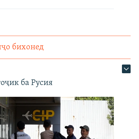
нҷо бихонед
оҷик ба Русия