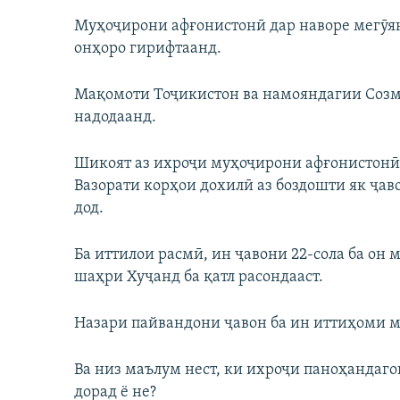
Муҳоҷирони афғонистонӣ дар наворе мегӯя
онҳоро гирифтаанд.
Мақомоти Тоҷикистон ва намояндагии Созм
надодаанд.
Шикоят аз ихроҷи муҳоҷирони афғонистонӣ 
Вазорати корҳои дохилӣ аз боздошти як ҷа
дод.
Ба иттилои расмӣ, ин ҷавони 22-сола ба он 
шаҳри Хуҷанд ба қатл расондааст.
Назари пайвандони ҷавон ба ин иттиҳоми м
Ва низ маълум нест, ки ихроҷи паноҳандагон
дорад ё не?