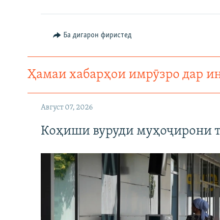
Ба дигарон фиристед
Ҳамаи хабарҳои имрӯзро дар и
Август 07, 2026
Коҳиши вуруди муҳоҷирони т