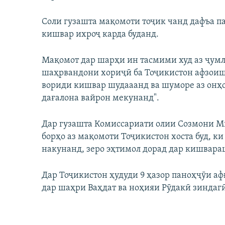
Соли гузашта мақомоти тоҷик чанд дафъа п
кишвар ихроҷ карда буданд.
Мақомот дар шарҳи ин тасмими худ аз ҷумла
шаҳрвандони хориҷӣ ба Тоҷикистон афзоиш 
вориди кишвар шудааанд ва шуморе аз онҳ
дағалона вайрон мекунанд".
Дар гузашта Комиссариати олии Созмони М
борҳо аз мақомоти Тоҷикистон хоста буд, к
накунанд, зеро эҳтимол дорад дар кишвараш
Дар Тоҷикистон ҳудуди 9 ҳазор паноҳҷӯи аф
дар шаҳри Ваҳдат ва ноҳияи Рӯдакӣ зиндаг