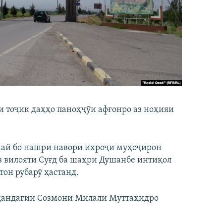
и тоҷик даҳҳо паноҳҷӯи афғонро аз ноҳияи
ай бо нашри навори ихроҷи муҳоҷирон
з вилояти Суғд ба шаҳри Душанбе интиқол
тон рубарӯ ҳастанд.
оҳандагии Созмони Милали Муттаҳидро