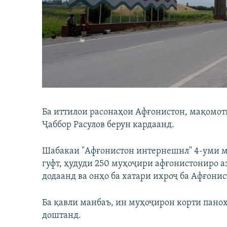
ГУЗОРИШҲОИ РАДИОӢ
Ба иттилои расонаҳои Афғонистон, мақомот
Ҷаббор Расулов берун кардаанд.
Шабакаи "Афғонистон интернешнл" 4-уми м
гуфт, ҳудуди 250 муҳоҷири афғонистониро а
додаанд ва онҳо ба хатари ихроҷ ба Афғонис
Ба қавли манбаъ, ин муҳоҷирон корти пан
доштанд.