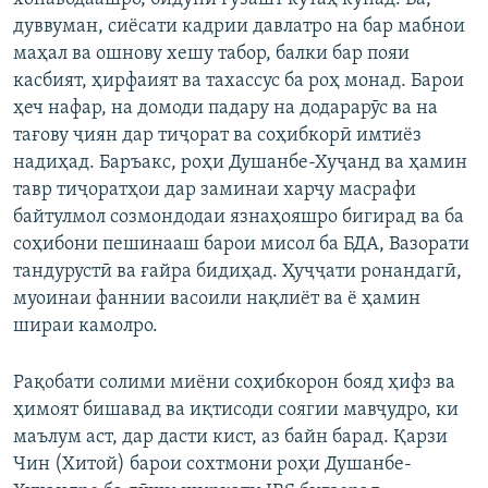
дуввуман, сиёсати кадрии давлатро на бар мабнои
маҳал ва ошнову хешу табор, балки бар пояи
касбият, ҳирфаият ва тахассус ба роҳ монад. Барои
ҳеч нафар, на домоди падару на додарарӯс ва на
тағову ҷиян дар тиҷорат ва соҳибкорӣ имтиёз
надиҳад. Баръакс, роҳи Душанбе-Хуҷанд ва ҳамин
тавр тиҷоратҳои дар заминаи харҷу масрафи
байтулмол созмондодаи язнаҳояшро бигирад ва ба
соҳибони пешинааш барои мисол ба БДА, Вазорати
тандурустӣ ва ғайра бидиҳад. Ҳуҷҷати ронандагӣ,
муоинаи фаннии васоили нақлиёт ва ё ҳамин
шираи камолро.
Рақобати солими миёни соҳибкорон бояд ҳифз ва
ҳимоят бишавад ва иқтисоди соягии мавҷудро, ки
маълум аст, дар дасти кист, аз байн барад. Қарзи
Чин (Хитой) барои сохтмони роҳи Душанбе-