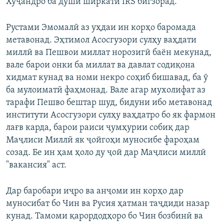
Хуҷандро ба дӯши ширкати IRS бигзорад.
Рустами Эмомалӣ аз уҳдаи ин корҳо баромада
метавонад. Эҳтимол Асосгузори сулҳу ваҳдати
миллӣ ва Пешвои миллат норозигӣ баён мекунад,
вале барои онки ба миллат ва давлат содиқона
хидмат кунад ва номи некро соҳиб бишавад, ба ӯ
ба мулоиматӣ фаҳмонад. Вале агар мухолифат аз
тарафи Пешво бештар шуд, бидуни ибо метавонад
институти Асосгузори сулҳу ваҳдатро бо як фармон
лағв карда, барои раиси ҷумҳурии собиқ дар
Маҷлиси Миллӣ як ҷойгоҳи муносибе фароҳам
созад. Бе ин ҳам ҳоло ду ҷой дар Маҷлиси миллӣ
"вакансия" аст.
Дар баробари иҷро ва анҷоми ин корҳо дар
муносибат бо Чин ва Русия ҳатман таҷдиди назар
кунад. Тамоми қарордодҳоро бо Чин бозбинӣ ва