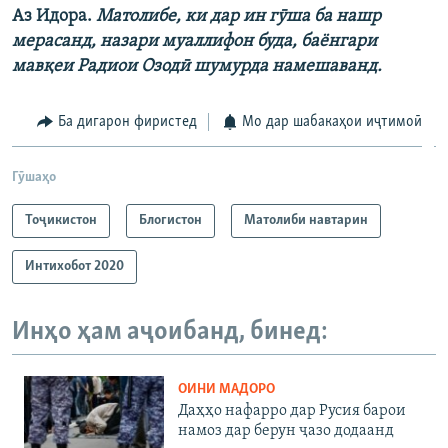
Аз Идора.
Матолибе, ки дар ин гӯша ба нашр
мерасанд, назари муаллифон буда, баёнгари
мавқеи Радиои Озодӣ шумурда намешаванд.
Ба дигарон фиристед
Мо дар шабакаҳои иҷтимоӣ
Гӯшаҳо
Тоҷикистон
Блогистон
Матолиби навтарин
Интихобот 2020
Инҳо ҳам аҷоибанд, бинед:
ОИНИ МАДОРО
Даҳҳо нафарро дар Русия барои
намоз дар берун ҷазо додаанд