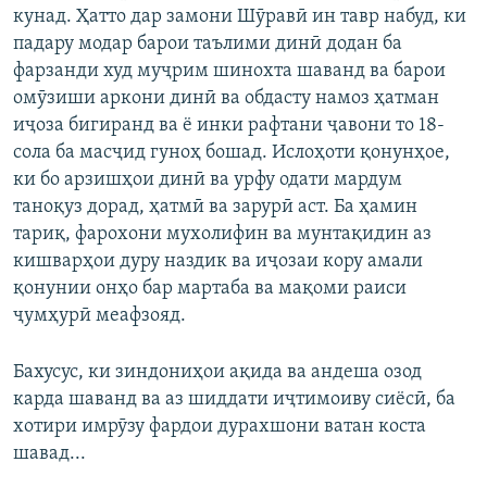
кунад. Ҳатто дар замони Шӯравӣ ин тавр набуд, ки
падару модар барои таълими динӣ додан ба
фарзанди худ муҷрим шинохта шаванд ва барои
омӯзиши аркони динӣ ва обдасту намоз ҳатман
иҷоза бигиранд ва ё инки рафтани ҷавони то 18-
сола ба масҷид гуноҳ бошад. Ислоҳоти қонунҳое,
ки бо арзишҳои динӣ ва урфу одати мардум
таноқуз дорад, ҳатмӣ ва зарурӣ аст. Ба ҳамин
тариқ, фарохони мухолифин ва мунтақидин аз
кишварҳои дуру наздик ва иҷозаи кору амали
қонунии онҳо бар мартаба ва мақоми раиси
ҷумҳурӣ меафзояд.
Бахусус, ки зиндониҳои ақида ва андеша озод
карда шаванд ва аз шиддати иҷтимоиву сиёсӣ, ба
хотири имрӯзу фардои дурахшони ватан коста
шавад...