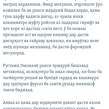
матраҳ карданиам. Фикр мекунам, иҷрояшон ӯро
комилан ба як раиси мардумӣ бадал карда, ҳама
гуна ҳарфу ҳадиси дигар, аз ҷумла инки
ҳокимиятро муфту ройгон аз падараш гирифт ва
ҳеч коре аз дасташ сохта нест, ӯ ба номаш
президент аст ва идораи кишвар дар дасти
дигарҳост ва ғайраву ҳоказоҳо, ки имрӯзҳо хеле
зиёд шунида мешаванд, ба дасти фаромушӣ
месупорад.
Рустами Эмомалӣ раиси ҷумҳурӣ бишавад
метавонад, ислоҳотеро ба амал оварад, ки боис ба
тағйироти решаӣ ва бунёдӣ гардад ва кишварро
дар зудтарин фурсат ба самти рушду инкишоф
такон бидиҳад.
Аввал аз ҳама дар мудирияти давлат дасти аъзои
хонаводаашро, бидуни гузашт кӯтаҳ кунад. Ва,