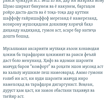
раиси ҷумҳурӣ аст. Беш аз ин, дар ин маърака мову
Шумо ширкат бикунем ва ё накунем, баргаҳои
ройро даста-даста ва ё тоқа-тоқа дар қуттии
шаффофу ғайришаффоф мерезанд ё намерезанд,
нозирону мушоҳидони дохиливу хориҷӣ баҳо
диҳанду надиҳанд, гумон аст, асаре бар натиҷа
дошта бошад.
Мусалламан аксарияти мутлақи аъзои хонаводаи
ҳоким ба тарафдории ҳокимият ва раиси феълӣ
даст боло мекунанд. Ҳифз ва идомаи шароити
мавҷуд барои “комфорт” ва роҳати эшон мусоид аст
ва халалу мушкиле пеш намеоварад. Аммо гумони
ғолиб ин аст, ки худи шароити мавҷуд инро
намехоҳад ва тарафдори дигаргунист. Воқеан,
дуруст ҳам ҳаст, ки замон обастани таҳаввул ва
тағйир аст.