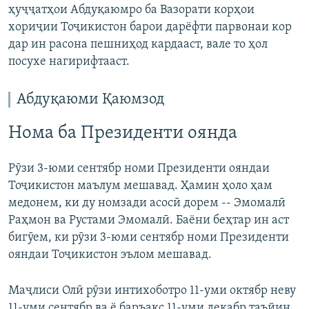
ҳуҷҷатҳои Абдуқаюмро ба Вазорати корҳои
хориҷии Тоҷикистон барои дарёфти парвонаи кор
дар ин расона пешниҳод кардааст, вале то ҳол
посухе нагирифтааст.
Абдуқаюми Қаюмзод
Нома ба Президенти оянда
Рӯзи 3-юми сентябр номи Президенти ояндаи
Тоҷикистон маълум мешавад. Ҳамин ҳоло ҳам
медонем, ки ду номзади асосӣ дорем -- Эмомалӣ
Раҳмон ва Рустами Эмомалӣ. Баёни беҳтар ин аст
бигӯем, ки рӯзи 3-юми сентябр номи Президенти
ояндаи Тоҷикистон эълом мешавад.
Маҷлиси Олӣ рӯзи интихоботро 11-уми октябр неву
11-уми сентябр ва ё баръакс 11-уми декабр таъйин