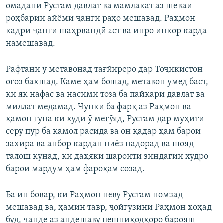
омадани Рустам давлат ва мамлакат аз шеваи
роҳбарии айёми ҷангӣ раҳо мешавад. Раҳмон
кадри ҷанги шаҳрвандӣ аст ва инро инкор карда
намешавад.
Рафтани ӯ метавонад тағйиреро дар Тоҷикистон
оғоз бахшад. Каме ҳам бошад, метавон умед баст,
ки як нафас ва насими тоза ба пайкари давлат ва
миллат медамад. Чунки ба фарқ аз Раҳмон ва
ҳамон гуна ки худи ӯ мегӯяд, Рустам дар муҳити
серу пур ба камол расида ва он қадар ҳам барои
захира ва анбор кардан ниёз надорад ва шояд
талош кунад, ки даҳяки шароити зиндагии худро
барои мардум ҳам фароҳам созад.
Ба ин бовар, ки Раҳмон неву Рустам номзад
мешавад ва, ҳамин тавр, ҷойгузини Раҳмон хоҳад
буд, чанде аз андешаву пешниҳодҳоро барояш