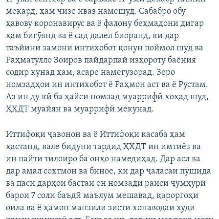
мекард, ҳам чизе иваз намешуд. Сабабро обу
ҳавову коронавирус ва ё фалону беҳмадони дигар
ҳам бигӯянд ва ё сад далел биоранд, ки дар
таъйини замони интихобот қонун поймол шуд ва
Раҳматулло Зоиров пайдарпай изҳороту баёния
содир кунад ҳам, асаре намегузорад. Зеро
номзадҳои ин интихобот ё Раҳмон аст ва ё Рустам.
Аз ин ду кӣ ба ҳайси номзад муаррифӣ хоҳад шуд,
ҲХДТ муайян ва муаррифӣ мекунад.
Иттифоқи ҷавонон ва ё Иттифоқи касаба ҳам
ҳастанд, вале бидуни тардид ҲХДТ ин имтиёз ва
ин пайти тилоиро ба онҳо намедиҳад. Дар асл ва
дар амал сохтмон ва биное, ки дар ҷаласаи пӯшида
ва паси дарҳои бастаи он номзади раиси ҷумҳурӣ
барои 7 соли баъдӣ маълум мешавад, қароргоҳи
оила ва ё ҳамон манзили зисти хонаводаи худи