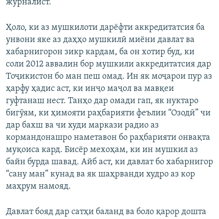
журналист.
Ҳоло, ки аз мушкилоти дарёфти аккредитатсия ба
унвони яке аз даҳҳо мушкилӣ миёни давлат ва
хабарнигорон зикр кардам, ба он хотир буд, ки
соли 2012 аввалин бор мушкили аккредитатсия дар
Тоҷикистон бо ман пеш омад. Ин як моҷарои пур аз
ҳарфу ҳадис аст, ки инҷо маҷол ва мавқеи
гуфтанаш нест. Танҳо дар омади гап, як нуктаро
бигӯям, ки ҳимояти раҳбарияти феълии “Озодӣ” чи
дар бахш ва чи худи маркази радио аз
кормандонашро наметавон бо раҳбарияти онвақта
муқоиса кард. Бисёр мехоҳам, ки ин мушкил аз
байн бурда шавад. Айб аст, ки давлат бо хабарнигор
“сану ман” кунад ва як шаҳрванди худро аз кор
маҳрум намояд.
Давлат бояд дар сатҳи баланд ва боло қарор дошта