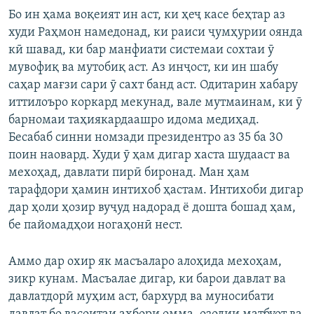
Бо ин ҳама воқеият ин аст, ки ҳеҷ касе беҳтар аз
худи Раҳмон намедонад, ки раиси ҷумҳурии оянда
кӣ шавад, ки бар манфиати системаи сохтаи ӯ
мувофиқ ва мутобиқ аст. Аз инҷост, ки ин шабу
саҳар мағзи сари ӯ сахт банд аст. Одитарин хабару
иттилоъро коркард мекунад, вале мутмаинам, ки ӯ
барномаи таҳиякардаашро идома медиҳад.
Бесабаб синни номзади президентро аз 35 ба 30
поин наовард. Худи ӯ ҳам дигар хаста шудааст ва
мехоҳад, давлати пирӣ биронад. Ман ҳам
тарафдори ҳамин интихоб ҳастам. Интихоби дигар
дар ҳоли ҳозир вуҷуд надорад ё дошта бошад ҳам,
бе пайомадҳои ногаҳонӣ нест.
Аммо дар охир як масъаларо алоҳида мехоҳам,
зикр кунам. Масъалае дигар, ки барои давлат ва
давлатдорӣ муҳим аст, бархурд ва муносибати