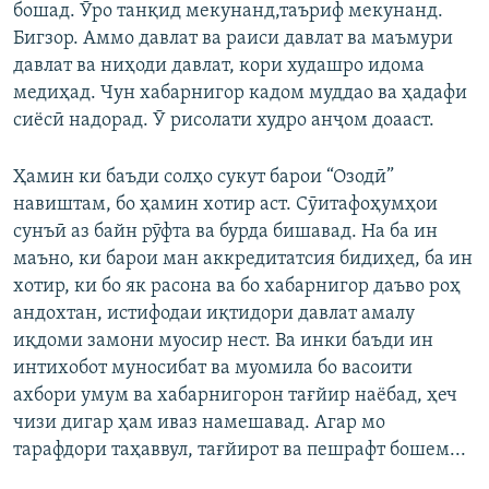
бошад. Ӯро танқид мекунанд,таъриф мекунанд.
Бигзор. Аммо давлат ва раиси давлат ва маъмури
давлат ва ниҳоди давлат, кори худашро идома
медиҳад. Чун хабарнигор кадом муддао ва ҳадафи
сиёсӣ надорад. Ӯ рисолати худро анҷом доааст.
Ҳамин ки баъди солҳо сукут барои “Озодӣ”
навиштам, бо ҳамин хотир аст. Сӯитафоҳумҳои
сунъӣ аз байн рӯфта ва бурда бишавад. На ба ин
маъно, ки барои ман аккредитатсия бидиҳед, ба ин
хотир, ки бо як расона ва бо хабарнигор даъво роҳ
андохтан, истифодаи иқтидори давлат амалу
иқдоми замони муосир нест. Ва инки баъди ин
интихобот муносибат ва муомила бо васоити
ахбори умум ва хабарнигорон тағйир наёбад, ҳеч
чизи дигар ҳам иваз намешавад. Агар мо
тарафдори таҳаввул, тағйирот ва пешрафт бошем...