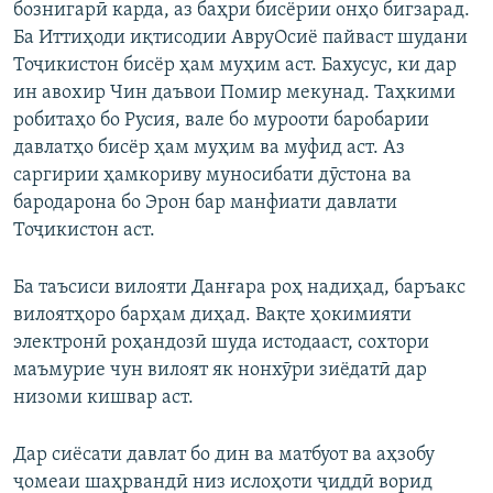
бознигарӣ карда, аз баҳри бисёрии онҳо бигзарад.
Ба Иттиҳоди иқтисодии АвруОсиё пайваст шудани
Тоҷикистон бисёр ҳам муҳим аст. Бахусус, ки дар
ин авохир Чин даъвои Помир мекунад. Таҳкими
робитаҳо бо Русия, вале бо мурооти баробарии
давлатҳо бисёр ҳам муҳим ва муфид аст. Аз
саргирии ҳамкориву муносибати дӯстона ва
бародарона бо Эрон бар манфиати давлати
Тоҷикистон аст.
Ба таъсиси вилояти Данғара роҳ надиҳад, баръакс
вилоятҳоро барҳам диҳад. Вақте ҳокимияти
электронӣ роҳандозӣ шуда истодааст, сохтори
маъмурие чун вилоят як нонхӯри зиёдатӣ дар
низоми кишвар аст.
Дар сиёсати давлат бо дин ва матбуот ва аҳзобу
ҷомеаи шаҳрвандӣ низ ислоҳоти ҷиддӣ ворид