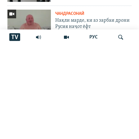
ЧАНДРАСОНАӢ
Нақли марде, ки аз зарбаи дрони
Русия наҷот ёфт
TV
РУС
ИҚТИСОД
Долони нав миёни Тоҷикистон,
Эрон ва Афғонистон. Пайомаде
дорад?
Ҷустуҷӯ
ЧАНДРАСОНАӢ
Роҳи нав миёни Тоҷикистон,
Афғонистон ва Эрон
ЧАНДРАСОНАӢ
Ахбори Озодӣ аз 6-уми августи
соли 2026