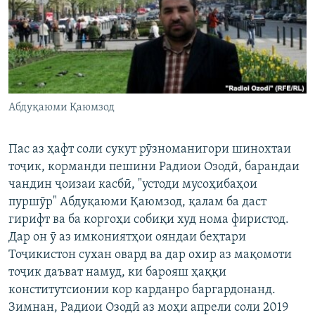
ГУЗОРИШҲОИ РАДИОӢ
Русский
ПАЙГИРӢ КУНЕД
Абдуқаюми Қаюмзод
Пас аз ҳафт соли сукут рӯзноманигори шинохтаи
Ҳамаи сомонаҳои RFE/RL
тоҷик, корманди пешини Радиои Озодӣ, барандаи
чандин ҷоизаи касбӣ, "устоди мусоҳибаҳои
пуршӯр" Абдуқаюми Қаюмзод, қалам ба даст
гирифт ва ба коргоҳи собиқи худ нома фиристод.
Дар он ӯ аз имкониятҳои ояндаи беҳтари
Тоҷикистон сухан овард ва дар охир аз мақомоти
тоҷик даъват намуд, ки барояш ҳаққи
конститутсионии кор карданро баргардонанд.
Зимнан, Радиои Озодӣ аз моҳи апрели соли 2019