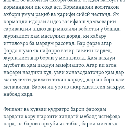
давлат бо васоитаи ахбори омма, озодии матбуот ва
кормандони ин соҳа аст. Кормандони воситаҳои
ахбори умум рақиб ва ҳарифи сиёсӣ нестанд. Як
корманди идораи андоз вазифааш ҷамъоварии
саривақтии андоз дар маҳалли вобастаи ӯ бошад,
журналист ҳам масъулият дорад, ки хабару
иттилоъро ба мардум расонад. Бар фарзе агар
фардо шумо як нафарро вазир таъйин кардед,
журналист дар бораи ӯ менависад. Ҳам паҳлуи
мусбат ва ҳам паҳлуи манфиашро. Агар ки ягон
нафари наздики худ, узви хонаводаатонро ҳам дар
масъулияти давлатӣ таъин кардед, дар ин бора ҳам
менависад. Барои ин ӯро аз аккредитатсия маҳрум
набояд кард.
Фишанг ва қувваи қудратро барои фароҳам
кардани кору шароити зиндагӣ мебояд истифода
кард, на барои саркӯби як табаа, барои мисол як