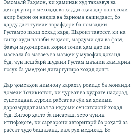
Эмомалӣ Раҳмон, ки ҳаминак худ таҳаввул ва
дигаргуниро мехоҳад ва ҳадди ақал дар панҷ соли
ахир барои он нақша ва барнома кашидааст, бо
ҳарду даст тугмаи тарафдорӣ ба номзадии
Рустамро пахш хоҳад кард. Шароит таврест, ки на
танҳо худи ҷаноби Раҳмон, мардуми одӣ ва фавҷ-
фавҷи муҳоҷирони кории тоҷик ҳам дар ин
масъала бо мавзеъ ва мавқеи ӯ мувофиқ ҳоҳанд
буд, чун пешбарӣ шудани Рустам маънии камтарин
посух ба умедҳои дигаргуниро хоҳад дошт.
Дар ҷомеаҳои нимҷону карахту рокиде ба монанди
ҷомеаи Тоҷикистон, ки ҷуръат ва қудрате надорад,
супоридани курсии раёсат аз сӯи як ҳокими
дарозмуддат амал ва иқдоми сенсатсионӣ хоҳад
буд. Бигзор ҳатто ба писараш, зеро чунин
иттифоқоте, ки сарварони авторитарӣ ба роҳатӣ аз
раёсат ҷудо бишаванд, кам рух медиҳад. Бо