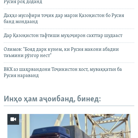
Русия роҳ доданд
Даҳҳо мусофири тоҷик дар марзи Қазоқистон бо Русия
банд мондаанд
Дар Қазоқистон тафтиши муҳоҷирон сахттар шудааст
Олимов: "Бояд дарк кунем, ки Русия макони абадии
таъмини рӯзгор нест"
ВКХ аз шаҳрвандони Тоҷикистон хост, муваққатан ба
Русия нараванд
Инҳо ҳам аҷоибанд, бинед: