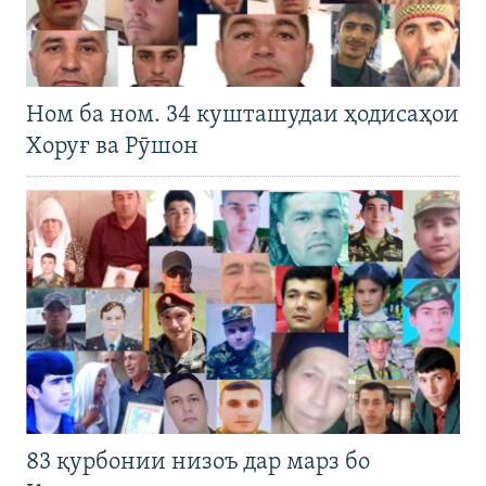
Ном ба ном. 34 кушташудаи ҳодисаҳои
Хоруғ ва Рӯшон
83 қурбонии низоъ дар марз бо