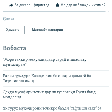
Ба дигарон фиристед
Мо дар шабакаҳои иҷтимоӣ
Гӯшаҳо
Ҳамватан
Матолиби навтарин
Вобаста
"Моро таҳқир мекунанд, дар сардӣ нишаставу
мунтазирем"
Раиси ҷумҳури Қазоқистон бо сафари давлатӣ ба
Тоҷикистон омад
Даҳҳо мусофири тоҷик дар як гузаргоҳи Русия банд
мондаанд
Як гуруҳ муҳоҷирони тоҷикро баъди "тафтиши сахт" ба