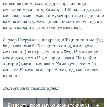
парвандаҳои маъмурӣ, дар баррасии онҳо
мушкилӣ мекашанд. Ҳамарӯза 100 парванда дида
мешавад, вале шумораи муҳоҷирон дар назди бино
кам намешавад. Муҳоҷирон шикоят мекунанд, ки
қабули қарори додгоҳ хеле тӯл мекашад.
Сардор Насруллоев, шаҳрванди Тоҷикистон мегӯяд,
бо даъватнома ба Қазоқистон омад, аммо ҳоло
мехоҳанд, ӯро ихроҷ кунанд. «Бояд 15-уми август
меомадам, аммо 13-ум ворид шудам. Чанд рӯзи
дигар мӯҳлаташ мондааст. Ҳама ҳуҷҷатҳоям бо
ман аст. Намедонам, чаро мехоҳанд, маро ихроҷ
кунанд.»
Видеоро инҷо тамошо кунед:
Боздошту ихроҷи муҳоҷирони тоҷику узбек дар Қазоқистон