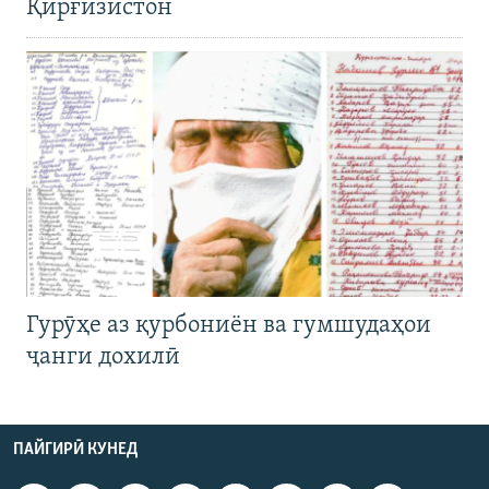
Қирғизистон
Гурӯҳе аз қурбониён ва гумшудаҳои
ҷанги дохилӣ
ПАЙГИРӢ КУНЕД