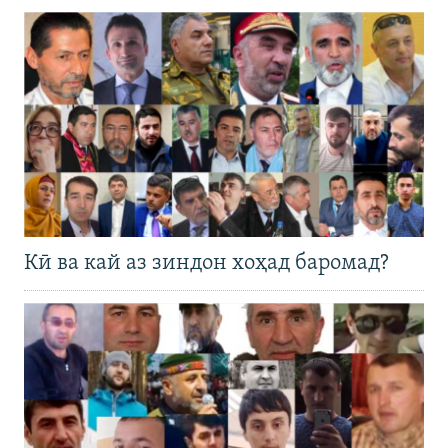
Кӣ ва кай аз зиндон хоҳад баромад?