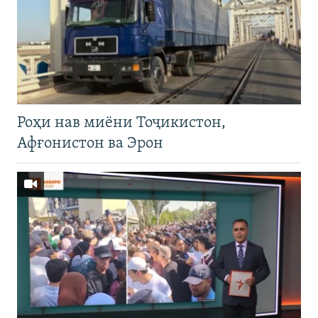
Роҳи нав миёни Тоҷикистон,
Афғонистон ва Эрон