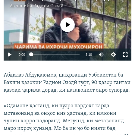
Аз ҷониби
Радиои Озодӣ
Феълан кор намекунад
Auto
0:00
3:10
240p
Абдилаз Абдуқаюмов, шаҳрванди Узбекистон ба
360p
Бахши қазоқии Радиои Озодӣ гуфт, 90 ҳазор тангаи
Auto
240p
360p
480p
480p
қазоқӣ ҷарима дорад, ки натавонист онро супорад.
720p
720p
1080p
«Одамоне ҳастанд, ки пулро пардохт карда
1080p
метавонанд ва онҳое низ ҳастанд, ки имкони
чунин корро надоранд. Мегӯянд, ки метавонанд
маро ихроҷ кунанд. Мо ба ин ҷо бо нияти бад