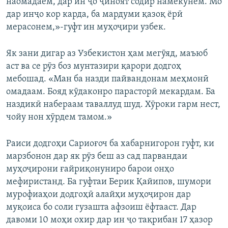
наомадаем, дар ин ҷо ҷиноят содир намекунем. Мо
дар инҷо кор карда, ба мардуми қазоқ ёрӣ
мерасонем,»-гуфт ин муҳоҷири узбек.
Як зани дигар аз Узбекистон ҳам мегӯяд, маъюб
аст ва се рӯз боз мунтазири қарори додгоҳ
мебошад. «Ман ба назди пайвандонам меҳмонӣ
омадаам. Бояд кӯдаконро парасторӣ мекардам. Ба
наздикӣ набераам таваллуд шуд. Хӯроки гарм нест,
чойу нон хӯрдем тамом.»
Раиси додгоҳи Сариоғоч ба хабарнигорон гуфт, ки
марзбонон дар як рӯз беш аз сад парвандаи
муҳоҷирони ғайриқонуниро барои онҳо
мефиристанд. Ба гуфтаи Берик Қайипов, шумори
мурофиаҳои додгоҳӣ алайҳи муҳоҷирон дар
муқоиса бо соли гузашта афзоиш ёфтааст. Дар
давоми 10 моҳи охир дар ин ҷо тақрибан 17 ҳазор