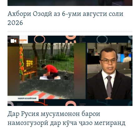
Ахбори Озодӣ аз 6-уми августи соли
2026
Дар Русия мусулмонон барои
намозгузорӣ дар кӯча ҷазо мегиранд