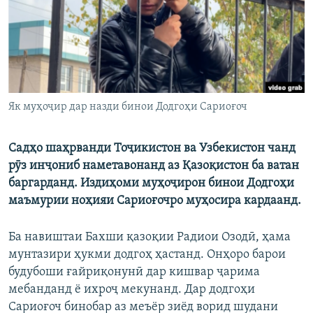
ГУЗОРИШҲОИ РАДИОӢ
Русский
ПАЙГИРӢ КУНЕД
Як муҳоҷир дар назди бинои Додгоҳи Сариоғоч
Садҳо шаҳрванди Тоҷикистон ва Узбекистон чанд
Ҳамаи сомонаҳои RFE/RL
рӯз инҷониб наметавонанд аз Қазоқистон ба ватан
баргарданд. Издиҳоми муҳоҷирон бинои Додгоҳи
маъмурии ноҳияи Сариоғочро муҳосира кардаанд.
Ба навиштаи Бахши қазоқии Радиои Озодӣ, ҳама
мунтазири ҳукми додгоҳ ҳастанд. Онҳоро барои
будубоши ғайриқонунӣ дар кишвар ҷарима
мебанданд ё ихроҷ мекунанд. Дар додгоҳи
Сариоғоч бинобар аз меъёр зиёд ворид шудани