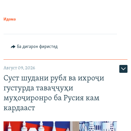
Идома
Ба дигарон фиристед
Август 09, 2026
Суст шудани рубл ва ихроҷи
густурда таваҷҷуҳи
муҳоҷиронро ба Русия кам
кардааст