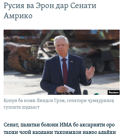
Русия ва Эрон дар Сенати
Амрико
Қонун ба номи Линдси Грэм, сенатори ҷумҳурихоҳ
гузошта шудааст
Сенат, палатаи болоии ИМА бо аксарияти оро
тарҳи ҷорӣ кардани таҳримҳои навро алайҳи