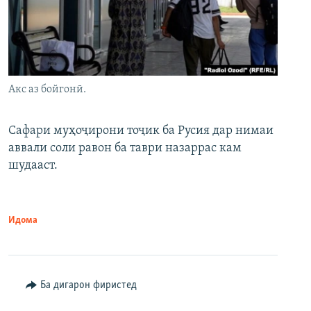
Акс аз бойгонӣ.
Сафари муҳоҷирони тоҷик ба Русия дар нимаи
аввали соли равон ба таври назаррас кам
шудааст.
Идома
Ба дигарон фиристед