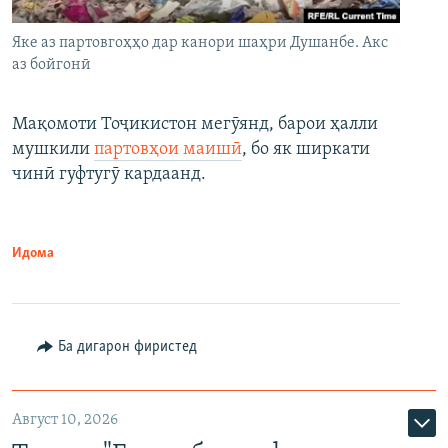
Яке аз партовгоҳҳо дар канори шаҳри Душанбе. Акс
аз бойгонӣ
Мақомоти Тоҷикистон мегӯянд, барои ҳалли
мушкили
партовҳои маишӣ
, бо як ширкати
чинӣ гуфтугӯ кардаанд.
Идома
Ба дигарон фиристед
Август 10, 2026