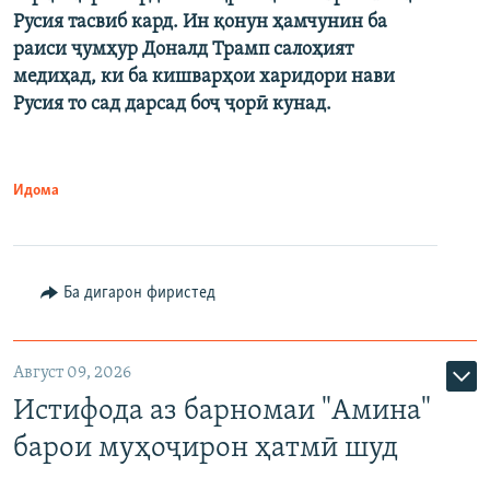
Русия тасвиб кард. Ин қонун ҳамчунин ба
раиси ҷумҳур Доналд Трамп салоҳият
медиҳад, ки ба кишварҳои харидори нави
Русия то сад дарсад боҷ ҷорӣ кунад.
Идома
Ба дигарон фиристед
Август 09, 2026
Истифода аз барномаи "Амина"
барои муҳоҷирон ҳатмӣ шуд