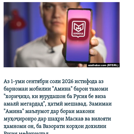
Аз 1-уми сентябри соли 2026 истифода аз
барномаи мобилии "Амина" барои тамоми
"хориҷиҳо, ки вурудашон ба Русия бе виза
амалӣ мегардад", ҳатмӣ мешавад. Замимаи
"Амина" маълумот дар бораи макони
муҳоҷиронро дар шаҳри Маскав ва вилояти
ҳамноми он, ба Вазорати корҳои дохилии