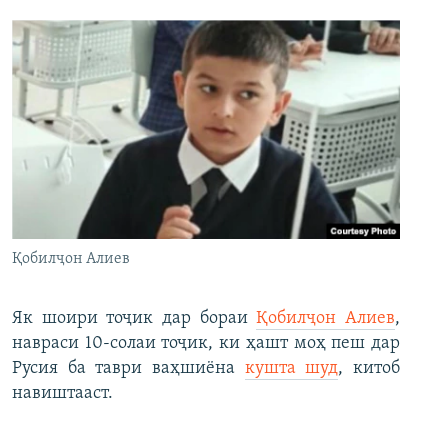
Қобилҷон Алиев
Як шоири тоҷик дар бораи
Қобилҷон Алиев
,
навраси 10-солаи тоҷик, ки ҳашт моҳ пеш дар
Русия ба таври ваҳшиёна
кушта шуд
, китоб
навиштааст.