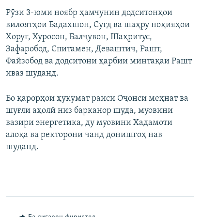
Рӯзи 3-юми ноябр ҳамчунин додситонҳои
вилоятҳои Бадахшон, Суғд ва шаҳру ноҳияҳои
Хоруғ, Хуросон, Балҷувон, Шаҳритус,
Зафаробод, Спитамен, Деваштич, Рашт,
Файзобод ва додситони ҳарбии минтақаи Рашт
иваз шуданд.
Бо қарорҳои ҳукумат раиси Оҷонси меҳнат ва
шуғли аҳолӣ низ барканор шуда, муовини
вазири энергетика, ду муовини Хадамоти
алоқа ва ректорони чанд донишгоҳ нав
шуданд.