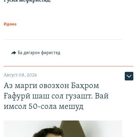
Русия мефиристад.
Идома
Ба дигарон фиристед
Август 08, 2026
Аз марги овозхон Баҳром
Ғафурӣ шаш сол гузашт. Вай
имсол 50-сола мешуд