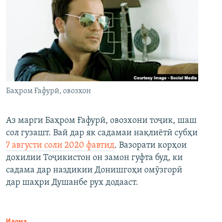
Баҳром Ғафурӣ, овозхон
Аз марги Баҳром Ғафурӣ, овозхони тоҷик, шаш
сол гузашт. Вай дар як садамаи нақлиётӣ субҳи
7 августи соли 2020 фавтид
. Вазорати корҳои
дохилии Тоҷикистон он замон гуфта буд, ки
садама дар наздикии Донишгоҳи омӯзгорӣ
дар шаҳри Душанбе рух додааст.
Идома