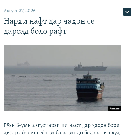
Август 07, 2026
Нархи нафт дар ҷаҳон се
дарсад боло рафт
Рӯзи 6-уми август арзиши нафт дар ҷаҳон бори
дигар афзоиш ёфт ва ба раванди болоравии худ