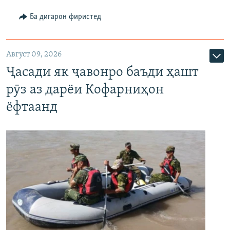
Ба дигарон фиристед
Август 09, 2026
Ҷасади як ҷавонро баъди ҳашт
рӯз аз дарёи Кофарниҳон
ёфтаанд