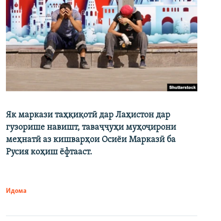
Як маркази таҳқиқотӣ дар Лаҳистон дар
гузорише навишт, таваҷҷуҳи муҳоҷирони
меҳнатӣ аз кишварҳои Осиёи Марказӣ ба
Русия коҳиш ёфтааст.
Идома