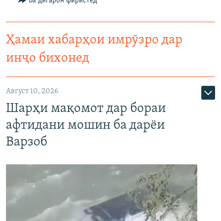
Ба дигарон фиристед
Ҳамаи хабарҳои имрӯзро дар
инҷо бихонед
Август 10, 2026
Шарҳи мақомот дар бораи
афтидани мошин ба дарёи
Варзоб