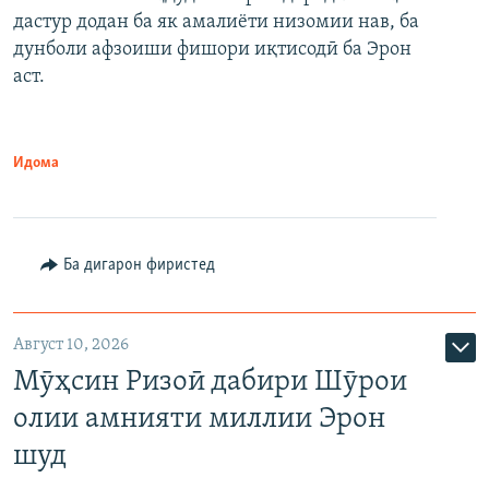
дастур додан ба як амалиёти низомии нав, ба
дунболи афзоиши фишори иқтисодӣ ба Эрон
аст.
Идома
Ба дигарон фиристед
Август 10, 2026
Мӯҳсин Ризоӣ дабири Шӯрои
олии амнияти миллии Эрон
шуд