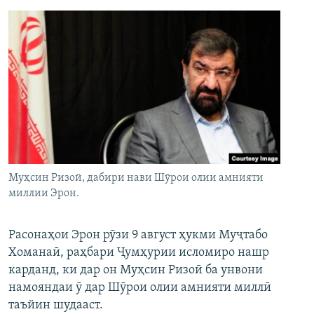
Муҳсин Ризоӣ, дабири нави Шӯрои олии амнияти
миллии Эрон.
Расонаҳои Эрон рӯзи 9 август ҳукми Муҷтабо
Хоманаӣ, раҳбари Ҷумҳурии исломиро нашр
карданд, ки дар он Муҳсин Ризоӣ ба унвони
намояндаи ӯ дар Шӯрои олии амнияти миллӣ
таъйин шудааст.