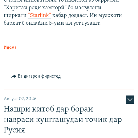
Оҷонси инноватсияи Тоҷикистон аз баррасии
“Харитаи роҳи ҳамкорӣ” бо масъулони
ширкати
“Starlink”
хабар додааст. Ин мулоқоти
бархат ё онлайнӣ 5-уми август гузашт.
Идома
Ба дигарон фиристед
Август 07, 2026
Нашри китоб дар бораи
навраси кушташудаи тоҷик дар
Русия