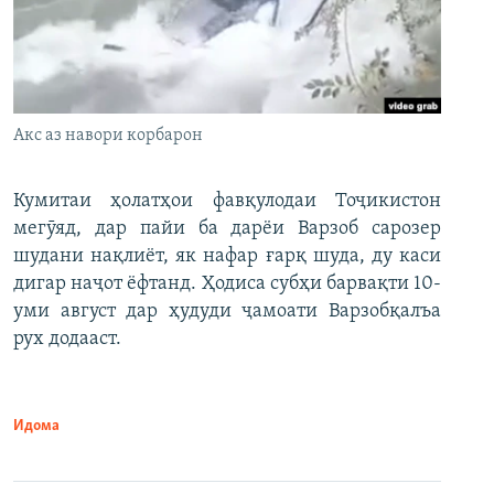
Акс аз навори корбарон
Кумитаи ҳолатҳои фавқулодаи Тоҷикистон
мегӯяд, дар пайи ба дарёи Варзоб сарозер
шудани нақлиёт, як нафар ғарқ шуда, ду каси
дигар наҷот ёфтанд. Ҳодиса субҳи барвақти 10-
уми август дар ҳудуди ҷамоати Варзобқалъа
рух додааст.
Идома