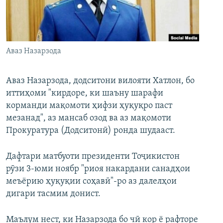
ГУЗОРИШҲОИ РАДИОӢ
Русский
ПАЙГИРӢ КУНЕД
Аваз Назарзода
Аваз Назарзода, додситони вилояти Хатлон, бо
иттиҳоми "кирдоре, ки шаъну шарафи
корманди мақомоти ҳифзи ҳуқуқро паст
Ҳамаи сомонаҳои RFE/RL
мезанад", аз мансаб озод ва аз мақомоти
Прокуратура (Додситонӣ) ронда шудааст.
Дафтари матбуоти президенти Тоҷикистон
рӯзи 3-юми ноябр "риоя накардани санадҳои
меъёрию ҳуқуқии соҳавӣ"-ро аз далелҳои
дигари тасмим донист.
Маълум нест, ки Назарзода бо чӣ кор ё рафторе