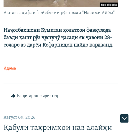
Акс аз саҳифаи фейсбукии рӯзномаи "Насими Айём"
Наҷотбахшони Кумитаи ҳолатҳои фавқулода
баъди ҳашт рӯз ҷустуҷӯ ҷасади як ҷавони 28-
соларо аз дарёи Кофарниҳон пайдо кардаанд.
Идома
Ба дигарон фиристед
Август 09, 2026
Қабули таҳримҳои нав алайҳи