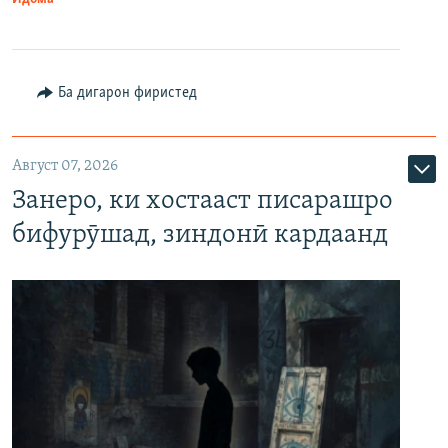
Ба дигарон фиристед
Август 07, 2026
Занеро, ки хостааст писарашро
бифурӯшад, зиндонӣ кардаанд