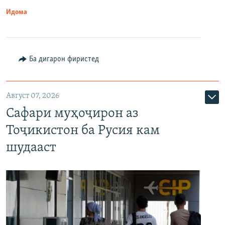
Идома
Ба дигарон фиристед
Август 07, 2026
Сафари муҳоҷирон аз
Тоҷикистон ба Русия кам
шудааст