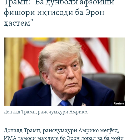
Трамп: "Ба дунболи афзоиши
фишори иқтисодӣ ба Эрон
ҳастем"
Доналд Трамп, раисҷумҳури Амрико.
Доналд Трамп, раисҷумҳури Амрико мегӯяд,
ИМА тамоси маҳдуде бо Эрон дорад ва ба ҷойи