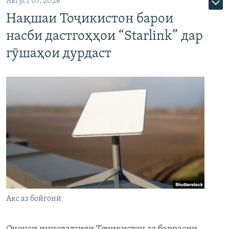
Август 07, 2026
Нақшаи Тоҷикистон барои
насби дастгоҳҳои “Starlink” дар
гӯшаҳои дурдаст
Акс аз бойгонӣ