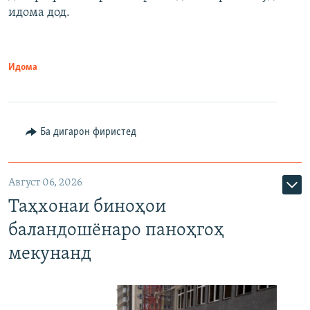
идома дод.
Идома
Ба дигарон фиристед
Август 06, 2026
Таҳхонаи биноҳои
баландошёнаро паноҳгоҳ
мекунанд