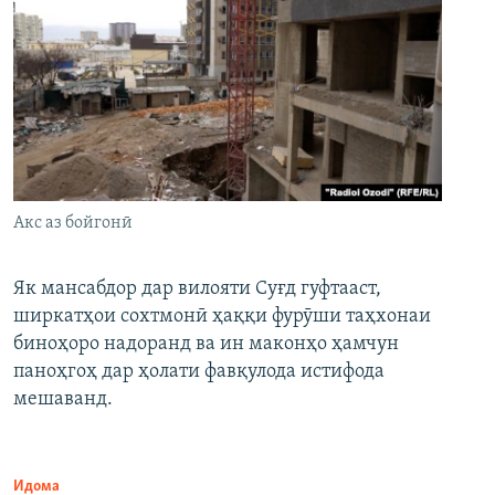
Акс аз бойгонӣ
Як мансабдор дар вилояти Суғд гуфтааст,
ширкатҳои сохтмонӣ ҳаққи фурӯши таҳхонаи
биноҳоро надоранд ва ин маконҳо ҳамчун
паноҳгоҳ дар ҳолати фавқулода истифода
мешаванд.
Идома