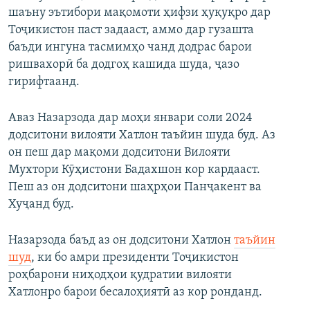
шаъну эътибори мақомоти ҳифзи ҳуқуқро дар
Тоҷикистон паст задааст, аммо дар гузашта
баъди ингуна тасмимҳо чанд додрас барои
ришвахорӣ ба додгоҳ кашида шуда, ҷазо
гирифтаанд.
Аваз Назарзода дар моҳи январи соли 2024
додситони вилояти Хатлон таъйин шуда буд. Аз
он пеш дар мақоми додситони Вилояти
Мухтори Кӯҳистони Бадахшон кор кардааст.
Пеш аз он додситони шаҳрҳои Панҷакент ва
Хуҷанд буд.
Назарзода баъд аз он додситони Хатлон
таъйин
шуд
, ки ​бо амри президенти Тоҷикистон
роҳбарони ниҳодҳои қудратии вилояти
Хатлонро барои бесалоҳиятӣ аз кор ронданд.