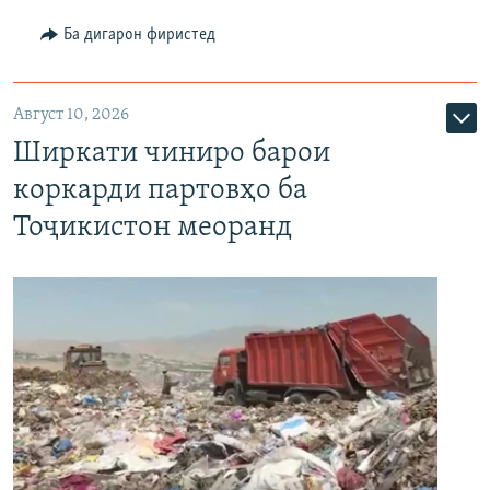
Ба дигарон фиристед
Август 10, 2026
Ширкати чиниро барои
коркарди партовҳо ба
Тоҷикистон меоранд