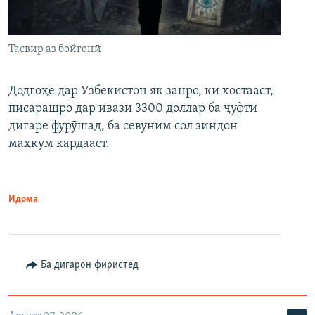
Тасвир аз бойгонӣ
Додгоҳе дар Узбекистон як занро, ки хостааст,
писарашро дар ивази 3300 доллар ба ҷуфти
дигаре фурӯшад, ба севуним сол зиндон
маҳкум кардааст.
Идома
Ба дигарон фиристед