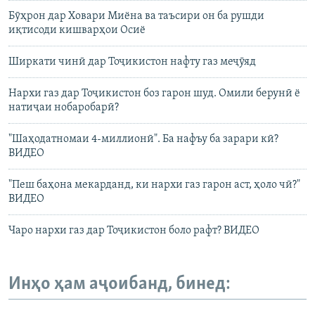
Бӯҳрон дар Ховари Миёна ва таъсири он ба рушди
иқтисоди кишварҳои Осиё
Ширкати чинӣ дар Тоҷикистон нафту газ меҷӯяд
Нархи газ дар Тоҷикистон боз гарон шуд. Омили берунӣ ё
натиҷаи нобаробарӣ?
"Шаҳодатномаи 4-миллионӣ". Ба нафъу ба зарари кӣ?
ВИДЕО
"Пеш баҳона мекарданд, ки нархи газ гарон аст, ҳоло чӣ?"
ВИДЕО
Чаро нархи газ дар Тоҷикистон боло рафт? ВИДЕО
Инҳо ҳам аҷоибанд, бинед: