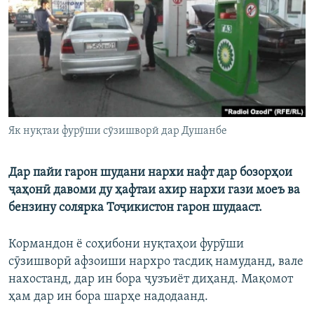
ГУЗОРИШҲОИ РАДИОӢ
Русский
ПАЙГИРӢ КУНЕД
Як нуқтаи фурӯши сӯзишворӣ дар Душанбе
Ҳамаи сомонаҳои RFE/RL
Дар пайи гарон шудани нархи нафт дар бозорҳои
ҷаҳонӣ давоми ду ҳафтаи ахир нархи гази моеъ ва
бензину солярка Тоҷикистон гарон шудааст.
Кормандон ё соҳибони нуқтаҳои фурӯши
сӯзишворӣ афзоиши нархро тасдиқ намуданд, вале
нахостанд, дар ин бора ҷузъиёт диҳанд. Мақомот
ҳам дар ин бора шарҳе надодаанд.