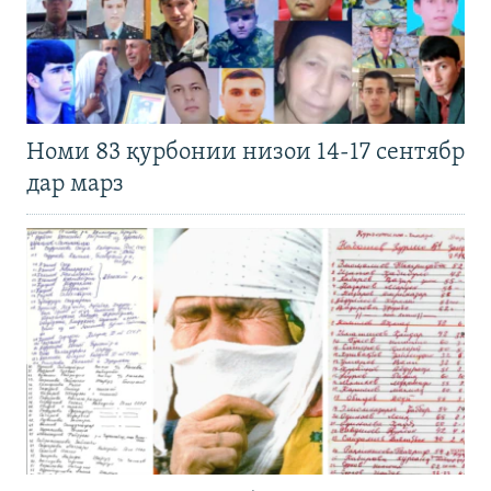
Номи 83 қурбонии низои 14-17 сентябр
дар марз