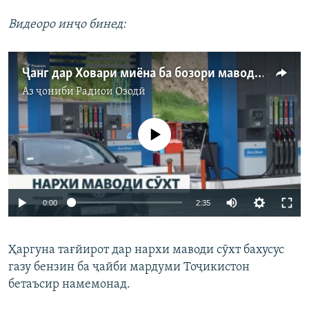
Видеоро инҷо бинед:
Ҷанг дар Ховари миёна ба бозори маводи сӯхти Тоҷикистон ҳам таъсир кардааст
Аз ҷониби
Радиои Озодӣ
Феълан кор намекунад
Auto
0:00
2:35
240p
Ҳаргуна тағйирот дар нархи маводи сӯхт бахусус
360p
газу бензин ба ҷайби мардуми Тоҷикистон
Auto
240p
360p
480p
480p
бетаъсир намемонад.
720p
720p
1080p