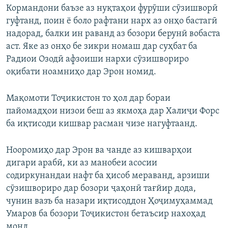
Кормандони баъзе аз нуқтаҳои фурӯши сӯзишворӣ
1080p
гуфтанд, поин ё боло рафтани нарх аз онҳо бастагӣ
надорад, балки ин раванд аз бозори берунӣ вобаста
аст. Яке аз онҳо бе зикри номаш дар суҳбат ба
Радиои Озодӣ афзоиши нархи сӯзишвориро
оқибати ноамниҳо дар Эрон номид.
Мақомоти Тоҷикистон то ҳол дар бораи
пайомадҳои низои беш аз якмоҳа дар Халиҷи Форс
ба иқтисоди кишвар расман чизе нагуфтаанд.
Нооромиҳо дар Эрон ва чанде аз кишварҳои
дигари арабӣ, ки аз манобеи асосии
содиркунандаи нафт ба ҳисоб мераванд, арзиши
сӯзишвориро дар бозори ҷаҳонӣ тағйир дода,
чунин вазъ ба назари иқтисоддон Ҳоҷимуҳаммад
Умаров ба бозори Тоҷикистон бетаъсир нахоҳад
монд.