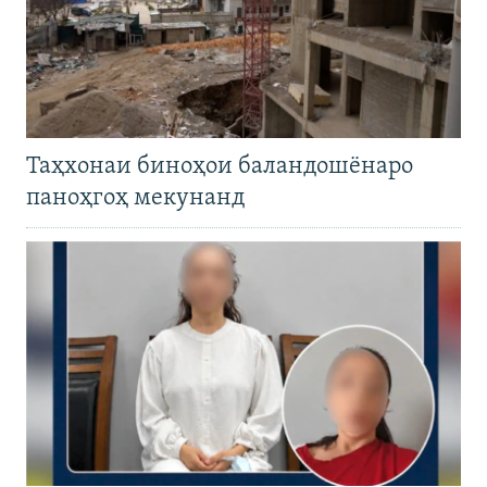
Таҳхонаи биноҳои баландошёнаро
паноҳгоҳ мекунанд