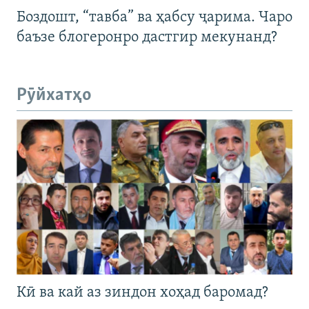
Боздошт, “тавба” ва ҳабсу ҷарима. Чаро
баъзе блогеронро дастгир мекунанд?
Рӯйхатҳо
Кӣ ва кай аз зиндон хоҳад баромад?