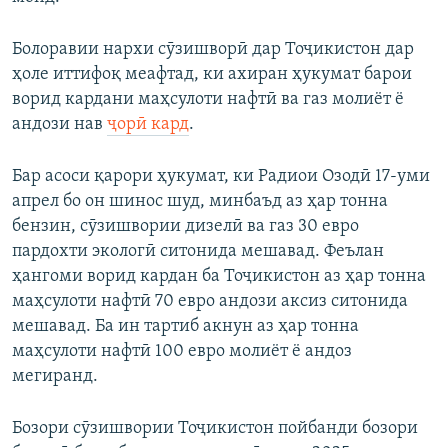
Болоравии нархи сӯзишворӣ дар Тоҷикистон дар
ҳоле иттифоқ меафтад, ки ахиран ҳукумат барои
ворид кардани маҳсулоти нафтӣ ва газ молиёт ё
андози нав
ҷорӣ кард
.
Бар асоси қарори ҳукумат, ки Радиои Озодӣ 17-уми
апрел бо он шинос шуд, минбаъд аз ҳар тонна
бензин, сӯзишвории дизелӣ ва газ 30 евро
пардохти экологӣ ситонида мешавад. Феълан
ҳангоми ворид кардан ба Тоҷикистон аз ҳар тонна
маҳсулоти нафтӣ 70 евро андози аксиз ситонида
мешавад. Ба ин тартиб акнун аз ҳар тонна
маҳсулоти нафтӣ 100 евро молиёт ё андоз
мегиранд.
Бозори сӯзишвории Тоҷикистон пойбанди бозори