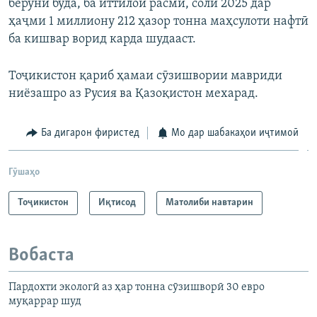
берунӣ буда, ба иттилои расмӣ, соли 2025 дар
ҳаҷми 1 миллиону 212 ҳазор тонна маҳсулоти нафтӣ
ба кишвар ворид карда шудааст.
Тоҷикистон қариб ҳамаи сӯзишвории мавриди
ниёзашро аз Русия ва Қазоқистон мехарад.
Ба дигарон фиристед
Мо дар шабакаҳои иҷтимоӣ
Гӯшаҳо
Тоҷикистон
Иқтисод
Матолиби навтарин
Вобаста
Пардохти экологӣ аз ҳар тонна сӯзишворӣ 30 евро
муқаррар шуд