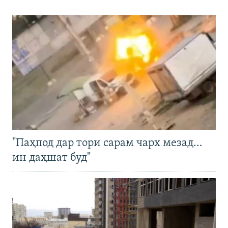
"Паҳпод дар тори сарам чарх мезад…
ин даҳшат буд"