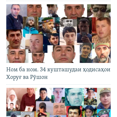
Ном ба ном. 34 кушташудаи ҳодисаҳои
Хоруғ ва Рӯшон