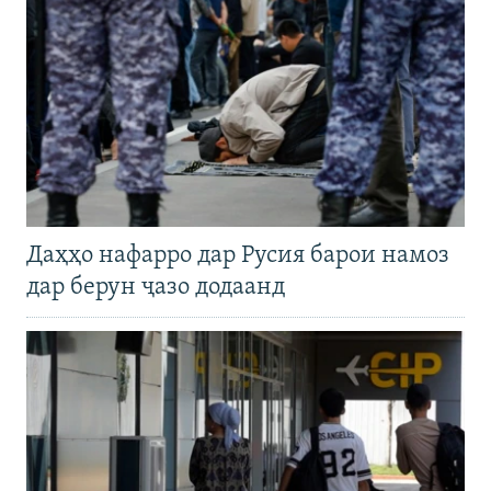
Даҳҳо нафарро дар Русия барои намоз
дар берун ҷазо додаанд