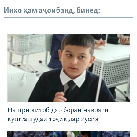
Инҳо ҳам аҷоибанд, бинед:
Нашри китоб дар бораи навраси
кушташудаи тоҷик дар Русия