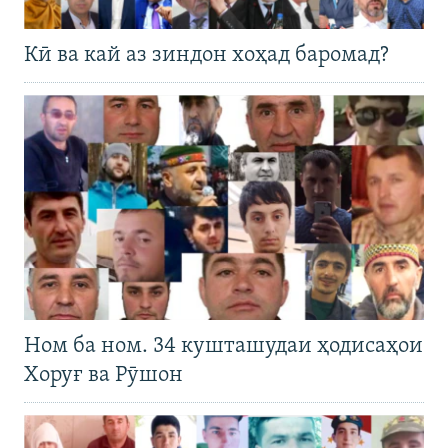
Кӣ ва кай аз зиндон хоҳад баромад?
Ном ба ном. 34 кушташудаи ҳодисаҳои
Хоруғ ва Рӯшон