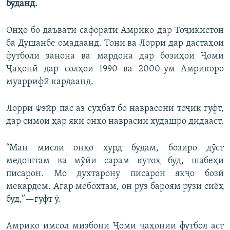
буданд.
Онҳо бо даъвати сафорати Амрико дар Тоҷикистон
ба Душанбе омадаанд. Тони ва Лорри дар дастаҳои
футболи занона ва мардона дар бозиҳои Ҷоми
Ҷаҳонӣ дар солҳои 1990 ва 2000-ум Амрикоро
муаррифӣ кардаанд.
Лорри Фэйр пас аз суҳбат бо наврасони тоҷик гуфт,
дар симои ҳар яки онҳо наврасии худашро дидааст.
“Ман мисли онҳо хурд будам, бозиро дӯст
медоштам ва мӯйи сарам кутоҳ буд, шабеҳи
писарон. Мо духтарону писарон якҷо бозӣ
мекардем. Агар мебохтам, он рӯз бароям рӯзи сиёҳ
буд,”—гуфт ӯ.
Амрико имсол мизбони Ҷоми ҷаҳонии футбол аст