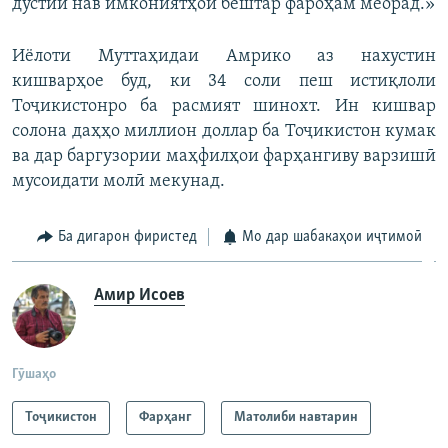
дӯстии нав имкониятҳои бештар фароҳам меорад.»
Иёлоти Муттаҳидаи Амрико аз нахустин
кишварҳое буд, ки 34 соли пеш истиқлоли
Тоҷикистонро ба расмият шинохт. Ин кишвар
солона даҳҳо миллион доллар ба Тоҷикистон кумак
ва дар баргузории маҳфилҳои фарҳангиву варзишӣ
мусоидати молӣ мекунад.
Ба дигарон фиристед
Мо дар шабакаҳои иҷтимоӣ
Амир Исоев
Гӯшаҳо
Тоҷикистон
Фарҳанг
Матолиби навтарин