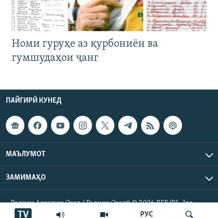
Номи гуруҳе аз қурбониён ва
гумшудаҳои ҷанг
ПАЙГИРӢ КУНЕД
МАЪЛУМОТ
ЗАМИМАҲО
Радиои Аврупои Озод / Радиои Озодӣ © 2026 RFE/RL. Inc.
Ҳамаи ҳуқуқ маҳфуз аст.
TV
РУС