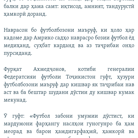
Auto
240p
360p
480p
480p
балки дар ҳама самт: иқтисод, амният, тандурустӣ
720p
ҳамкорӣ доранд.
720p
1080p
1080p
Наврасон бо футболбозони маъруф, ки ҳоло ҳар
кадоме дар Амрико садҳо наврасро бозии футбол ёд
медиҳанд, суҳбат карданд ва аз таҷрибаи онҳо
пурсиданд.
Фурқат Ахмедҷонов, котиби генералии
Федератсияи футболи Тоҷикистон гуфт, ҳузури
футболбозони маъруф дар кишвар як таҷрибаи нав
аст ва ба бештар шудани дӯстии ду кишвар кумак
мекунад.
Ӯ гуфт: «Футбол забони умумии дӯстист, ки
мардумони фарҳангу наслҳои гуногунро ба ҳам
меорад ва барои ҳамдигарфаҳмӣ, ҳамкорӣ ва