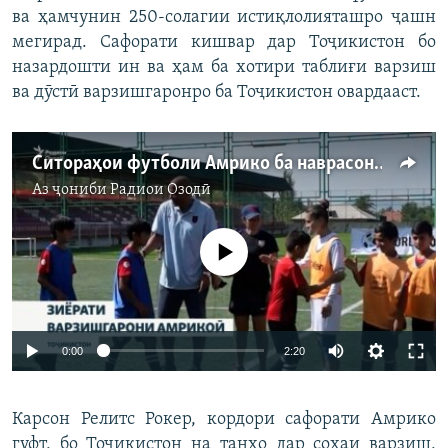
ва ҳамчунин 250-солагии истиқлолияташро ҷашн
мегирад. Сафорати кишвар дар Тоҷикистон бо
назардошти ин ва ҳам ба хотири таблиғи варзиш
ва дӯстӣ варзишгаронро ба Тоҷикистон овардааст.
Ситораҳои футболи Амрико ба наврасони тоҷик дарс доданд
Аз ҷониби
Радиои Озодӣ
Феълан кор намекунад
Auto
0:00
2:20
240p
Карсон Релитс Рокер, кордори сафорати Амрико
360p
гуфт, бо Тоҷикистон на танҳо дар соҳаи варзиш,