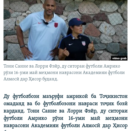
ГУЗОРИШҲОИ РАДИОӢ
Русский
ПАЙГИРӢ КУНЕД
Ҳамаи сомонаҳои RFE/RL
Тони Санне ва Лорри Фэйр, ду ситораи футболи Амрико
рӯзи 16-уми май меҳмони наврасони Академияи футболи
Алмосӣ дар Ҳисор буданд.
Ду футболбози маъруфи амрикоӣ ба Тоҷикистон
омаданд ва бо футболбозони навраси тоҷик бозӣ
карданд. Тони Санне ва Лорри Фэйр, ду ситораи
футболи Амрико рӯзи 16-уми май меҳмони
наврасони Академияи футболи Алмосӣ дар Ҳисор