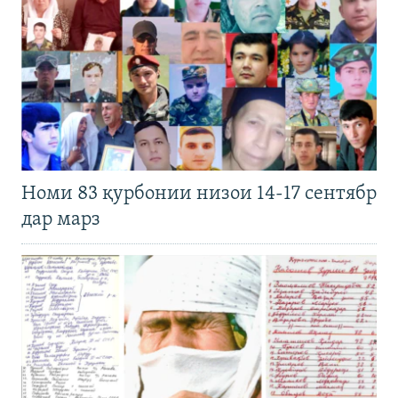
Номи 83 қурбонии низои 14-17 сентябр
дар марз