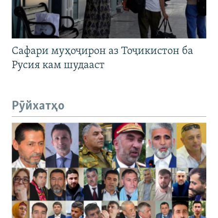
Сафари муҳоҷирон аз Тоҷикистон ба
Русия кам шудааст
Рӯйхатҳо