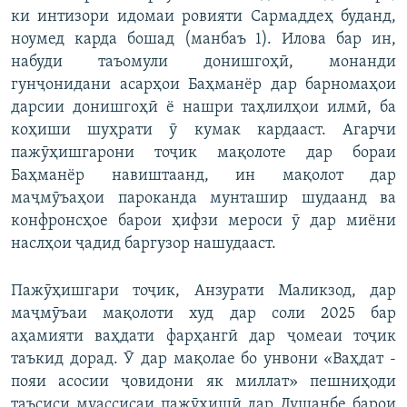
ки интизори идомаи ровияти Сармаддеҳ буданд,
ноумед карда бошад (манбаъ 1). Илова бар ин,
набуди таъомули донишгоҳӣ, монанди
гунҷонидани асарҳои Баҳманёр дар барномаҳои
дарсии донишгоҳӣ ё нашри таҳлилҳои илмӣ, ба
коҳиши шуҳрати ӯ кумак кардааст. Агарчи
пажӯҳишгарони тоҷик мақолоте дар бораи
Баҳманёр навиштаанд, ин мақолот дар
маҷмӯъаҳои пароканда мунташир шудаанд ва
конфронсҳое барои ҳифзи мероси ӯ дар миёни
наслҳои ҷадид баргузор нашудааст.
Пажӯҳишгари тоҷик, Анзурати Маликзод, дар
маҷмӯъаи мақолоти худ дар соли 2025 бар
аҳамияти ваҳдати фарҳангӣ дар ҷомеаи тоҷик
таъкид дорад. Ӯ дар мақолае бо унвони «Ваҳдат -
пояи асосии ҷовидони як миллат» пешниҳоди
таъсиси муассисаи пажӯҳишӣ дар Душанбе барои