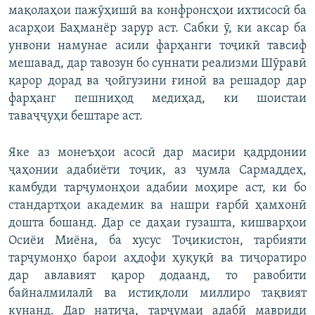
мақолаҳои пажӯҳишӣ ва конфронсҳои ихтисосӣ ба
асарҳои Баҳманёр зарур аст. Сабки ӯ, ки аксар ба
унвони намунае асили фарҳанги тоҷикӣ тавсиф
мешавад, дар тавозун бо суннати реализми Шӯравӣ
қарор дорад ва ҷойгузини ғиноӣ ва решадор дар
фарҳанг пешниҳод медиҳад, ки шоистаи
таваҷҷуҳи бештаре аст.
Яке аз монеъҳои асосӣ дар масири қадрдонии
ҷаҳонии адабиёти тоҷик, аз ҷумла Сармаддеҳ,
камбуди тарҷумонҳои адабии моҳире аст, ки бо
стандартҳои академик ва нашри ғарбӣ ҳамхонӣ
дошта бошанд. Дар се даҳаи гузашта, кишварҳои
Осиёи Миёна, ба хусус Тоҷикистон, тарбияти
тарҷумонҳо барои аҳдофи ҳуқуқӣ ва тиҷоратиро
дар авлавият қарор додаанд, то равобити
байналмилалӣ ва истиқлоли миллиро тақвият
кунанд. Дар натиҷа, тарҷумаи адабӣ мавриди