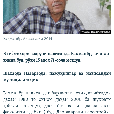
ГУЗОРИШҲОИ РАДИОӢ
Русский
ПАЙГИРӢ КУНЕД
Баҳманёр. Акс аз соли 2014
Ба ифтихори зодрӯзи нависанда Баҳманёр, ки агар
Ҳамаи сомонаҳои RFE/RL
зинда буд, рӯзи 15 июл 71-сола мешуд.
Шаҳзода Назарзода, пажӯҳишгар ва нависандаи
мустақили тоҷик
Баҳманёр, нависандаи барҷастаи тоҷик, аз ибтидои
даҳаи 1980 то охири даҳаи 2000 ба шуҳрати
қобили таваҷҷуҳ даст ёфт ва ин давра авҷи
фаъолияти адабии ӯ буд. Дар даврони перестройка