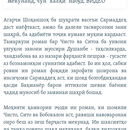
мекунанд, чун "халқӣ" набуд. ВИДЕО
Агарчи Шоҳаншоҳ ба шуҳрати васеъи Сармаддеҳ
даст наёфтааст, аммо ба далели тасвирсозии зани
шаҳрӣ, ба адабиёти тоҷик кумаке муҳим кардааст.
Тамаркузи роман бар Чисто ва Ситоа ба унвони
улгуҳои занони муосири Душанбе - таҳсилкарда,
чандзабона ва аз назари фарҳангӣ пешрав - гусасте
аз бознамоиҳои суннатии адабист. Бо ин ҳол, сабки
ровии ин роман фоқиди зарофати шоирона ва
инсиҷоми Сармаддеҳ аст, ки шояд бозтобдиҳандаи
қасди Баҳманёр барои иттихози шеваи баёнии
ҷадид муносиб бо заминаи шаҳрӣ бошад.
Моҳияти ҳамкории эҷоди ин роман, ки шомили
Чисто, Сито ва Бобокалон аст, равиши навоваронаи
онро беш аз пеш барҷаста мекунад. Ин шахсиятҳо
на танҳо ровиро шакл медиҳанд, балки дидгоҳҳои