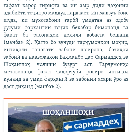
ғафлат қарор гирифта ва ин амр диди ҷаҳонии
адабиёти тоҷикро маҳдуд кардааст. Ин мавзӯъ боис
шуда, ки мухотабони ғарбӣ умдатан аз одобу
русуми фарҳангии тоҷик бехабар бимонанд ва
фақат ба расонаҳои дохилӣ вобаста бошанд
(манбаъ 2). Ҳатто бо вуҷуди тарҷумонҳои моҳир,
интиқоли ғановати забони шоирона, бозиҳои
забонӣ ва наввожаҳои Баҳманёр дар Сармаддеҳ ва
Шоҳаншоҳ чолиши бузург аст. Тарҷумонҳо
метавонанд фақат чаҳорчӯби ровиро интиқол
кунанд ва умқи фарҳангӣ ва забонии асари ӯро аз
даст диҳанд (манбаъ 2).