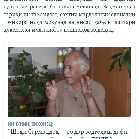
суннатии ровиро ба чолиш мекашад. Баҳманёр аз
тариқи ин таъомулот, сахтии мардонагии суннатии
тоҷикиро нақд мекунад ва ниёзи қабули бештари
ҳувиятҳои мухталифро пешниҳод медиҳад.
ИНЧУНИН, БИХОНЕД:
“Шоҳи Сармаддеҳ”--ро дар зодгоҳаш дафн