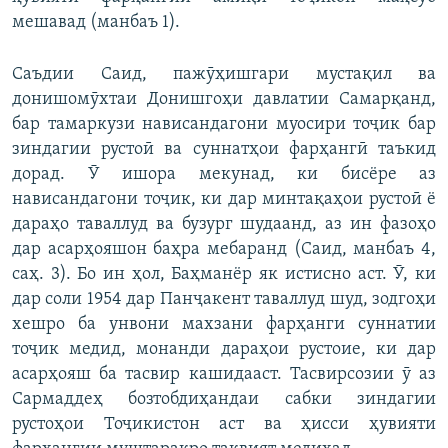
мешавад (манбаъ 1).
Саъдии Саид, пажӯҳишгари мустақил ва
донишомӯхтаи Донишгоҳи давлатии Самарқанд,
бар тамаркузи нависандагони муосири тоҷик бар
зиндагии рустоӣ ва суннатҳои фарҳангӣ таъкид
дорад. Ӯ ишора мекунад, ки бисёре аз
нависандагони тоҷик, ки дар минтақаҳои рустоӣ ё
дараҳо таваллуд ва бузург шудаанд, аз ин фазоҳо
дар асарҳояшон баҳра мебаранд (Саид, манбаъ 4,
саҳ. 3). Бо ин ҳол, Баҳманёр як истисно аст. Ӯ, ки
дар соли 1954 дар Панҷакент таваллуд шуд, зодгоҳи
хешро ба унвони махзани фарҳанги суннатии
тоҷик медид, монанди дараҳои рустоие, ки дар
асарҳояш ба тасвир кашидааст. Тасвирсозии ӯ аз
Сармаддеҳ бозтобдиҳандаи сабки зиндагии
рустоҳои Тоҷикистон аст ва ҳисси ҳувияти