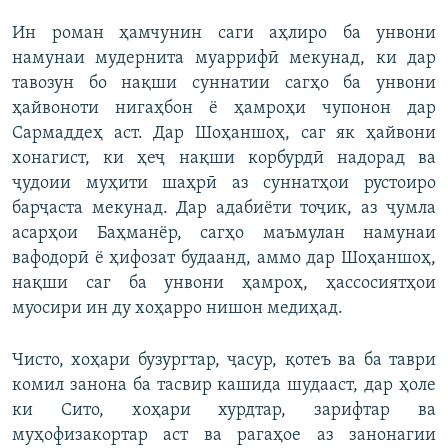
Ин роман ҳамчунин саги аҳлиро ба унвони
намунаи мудернита муаррифӣ мекунад, ки дар
тавозун бо нақши суннатии сагҳо ба унвони
ҳайвоноти нигаҳбон ё ҳамроҳи чупонон дар
Сармаддеҳ аст. Дар Шоҳаншоҳ, саг як ҳайвони
хонагист, ки ҳеҷ нақши корбурдӣ надорад ва
ҷудоии муҳити шаҳрӣ аз суннатҳои рустоиро
барҷаста мекунад. Дар адабиёти тоҷик, аз ҷумла
асарҳои Баҳманёр, сагҳо маъмулан намунаи
вафодорӣ ё ҳифозат будаанд, аммо дар Шоҳаншоҳ,
нақши саг ба унвони ҳамроҳ, ҳассосиятҳои
муосири ин ду хоҳарро нишон медиҳад.
Чисто, хоҳари бузургтар, ҷасур, қотеъ ва ба таври
комил занона ба тасвир кашида шудааст, дар ҳоле
ки Сито, хоҳари хурдтар, зарифтар ва
муҳофизакортар аст ва рагаҳое аз занонагии