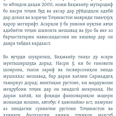
то ибтидои даҳаи 2000, номи Баҳманёр мутародиф
бо насри тоҷик буд ва аксар дар рӯйдодҳои адабӣ
дар дохил ва хориҷи Тоҷикистон мавриди таваҷҷуҳ
қарор мегирифт. Асарҳои ӯ ба унвони нуқтаи авҷи
адабиёти тоҷик шинохта мешавад ва ӯро ба яке аз
барҷастатарин нависандагони ин кишвар дар он
давра табдил кардааст.
Бо вуҷуди шуҳраташ, Баҳманёр танҳо ду асари
мунташиршуда дорад. Насри ӯ, ки бо ғановати
шоирона, танзи зариф ва тасвирсозиҳои зинда
мушаххас мешавад, бар дараи хаёлии Сармаддеҳ
тамаркуз дорад; минтақаи рустоие, ки мардумони
меҳрубони тоҷик дар он зиндагӣ мекунанд. Ин
дараи хаёлӣ, ки фоқиди фанновариҳои модерн
монанди мошин, автобус ё ҳавопаймо аст, намунае
аз зиндагии суннатии рустоии Тоҷикистон ва
ҳувияти фарҳангии амиқи тоҷикон маҳсуб