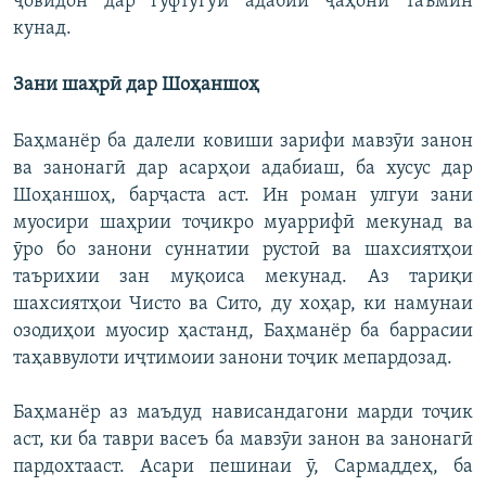
ҷовидон дар гуфтугӯи адабии ҷаҳонӣ таъмин
кунад.
Зани шаҳрӣ дар Шоҳаншоҳ
Баҳманёр ба далели ковиши зарифи мавзӯи занон
ва занонагӣ дар асарҳои адабиаш, ба хусус дар
Шоҳаншоҳ, барҷаста аст. Ин роман улгуи зани
муосири шаҳрии тоҷикро муаррифӣ мекунад ва
ӯро бо занони суннатии рустоӣ ва шахсиятҳои
таърихии зан муқоиса мекунад. Аз тариқи
шахсиятҳои Чисто ва Сито, ду хоҳар, ки намунаи
озодиҳои муосир ҳастанд, Баҳманёр ба баррасии
таҳаввулоти иҷтимоии занони тоҷик мепардозад.
Баҳманёр аз маъдуд нависандагони марди тоҷик
аст, ки ба таври васеъ ба мавзӯи занон ва занонагӣ
пардохтааст. Асари пешинаи ӯ, Сармаддеҳ, ба