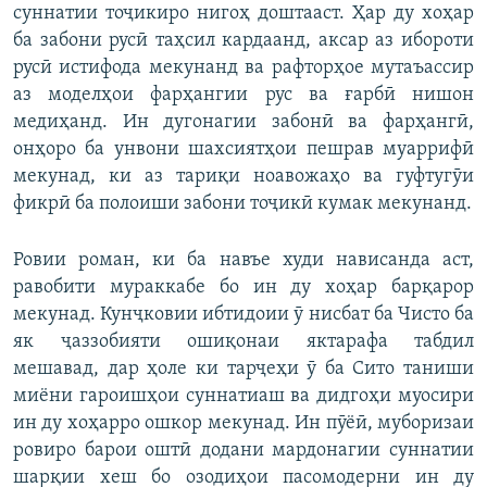
суннатии тоҷикиро нигоҳ доштааст. Ҳар ду хоҳар
ба забони русӣ таҳсил кардаанд, аксар аз ибороти
русӣ истифода мекунанд ва рафторҳое мутаъассир
аз моделҳои фарҳангии рус ва ғарбӣ нишон
медиҳанд. Ин дугонагии забонӣ ва фарҳангӣ,
онҳоро ба унвони шахсиятҳои пешрав муаррифӣ
мекунад, ки аз тариқи ноавожаҳо ва гуфтугӯи
фикрӣ ба полоиши забони тоҷикӣ кумак мекунанд.
Ровии роман, ки ба навъе худи нависанда аст,
равобити мураккабе бо ин ду хоҳар барқарор
мекунад. Кунҷковии ибтидоии ӯ нисбат ба Чисто ба
як ҷаззобияти ошиқонаи яктарафа табдил
мешавад, дар ҳоле ки тарҷеҳи ӯ ба Сито таниши
миёни гароишҳои суннатиаш ва дидгоҳи муосири
ин ду хоҳарро ошкор мекунад. Ин пӯёӣ, муборизаи
ровиро барои оштӣ додани мардонагии суннатии
шарқии хеш бо озодиҳои пасомодерни ин ду