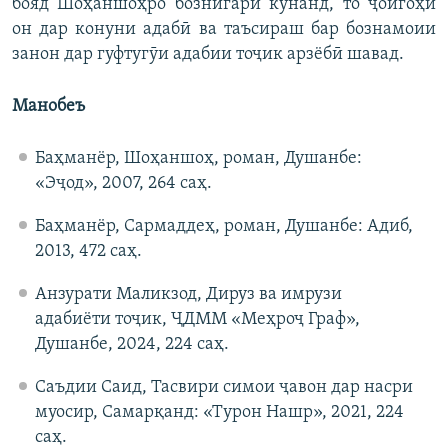
бояд Шоҳаншоҳро бознигарӣ кунанд, то ҷойгоҳи
он дар конуни адабӣ ва таъсираш бар бознамоии
занон дар гуфтугӯи адабии тоҷик арзёбӣ шавад.
Манобеъ
Баҳманёр, Шоҳаншоҳ, роман, Душанбе:
«Эҷод», 2007, 264 саҳ.
Баҳманёр, Сармаддеҳ, роман, Душанбе: Адиб,
2013, 472 саҳ.
Анзурати Маликзод, Дируз ва имрузи
адабиёти тоҷик, ҶДММ «Меҳроҷ Граф»,
Душанбе, 2024, 224 саҳ.
Саъдии Саид, Тасвири симои ҷавон дар насри
муосир, Самарқанд: «Турон Нашр», 2021, 224
саҳ.