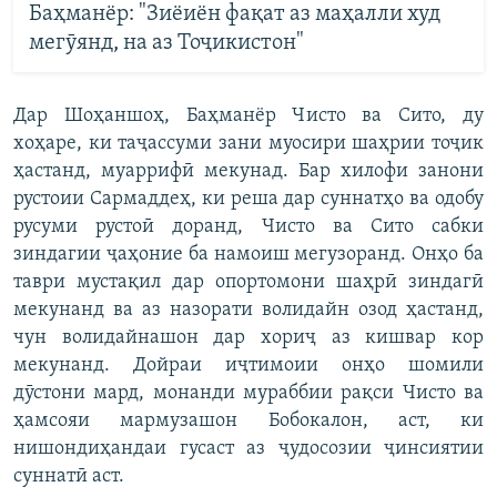
Баҳманёр: "Зиёиён фақат аз маҳалли худ
мегӯянд, на аз Тоҷикистон"
Дар Шоҳаншоҳ, Баҳманёр Чисто ва Сито, ду
хоҳаре, ки таҷассуми зани муосири шаҳрии тоҷик
ҳастанд, муаррифӣ мекунад. Бар хилофи занони
рустоии Сармаддеҳ, ки реша дар суннатҳо ва одобу
русуми рустоӣ доранд, Чисто ва Сито сабки
зиндагии ҷаҳоние ба намоиш мегузоранд. Онҳо ба
таври мустақил дар опортомони шаҳрӣ зиндагӣ
мекунанд ва аз назорати волидайн озод ҳастанд,
чун волидайнашон дар хориҷ аз кишвар кор
мекунанд. Дойраи иҷтимоии онҳо шомили
дӯстони мард, монанди мураббии рақси Чисто ва
ҳамсояи мармузашон Бобокалон, аст, ки
нишондиҳандаи гусаст аз ҷудосозии ҷинсиятии
суннатӣ аст.