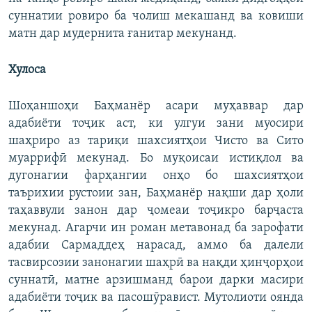
суннатии ровиро ба чолиш мекашанд ва ковиши
матн дар мудернита ғанитар мекунанд.
Хулоса
Шоҳаншоҳи Баҳманёр асари муҳаввар дар
адабиёти тоҷик аст, ки улгуи зани муосири
шаҳриро аз тариқи шахсиятҳои Чисто ва Сито
муаррифӣ мекунад. Бо муқоисаи истиқлол ва
дугонагии фарҳангии онҳо бо шахсиятҳои
таърихии рустоии зан, Баҳманёр нақши дар ҳоли
таҳаввули занон дар ҷомеаи тоҷикро барҷаста
мекунад. Агарчи ин роман метавонад ба зарофати
адабии Сармаддеҳ нарасад, аммо ба далели
тасвирсозии занонагии шаҳрӣ ва нақди ҳинҷорҳои
суннатӣ, матне арзишманд барои дарки масири
адабиёти тоҷик ва пасошӯравист. Мутолиоти оянда