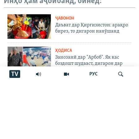
Инҳо ҳам аҷоибанд, бинед:
ҶАВОНОН
Даъват дар Қирғизистон: арақро
бирез, то дигарон нанӯшанд
ҲОДИСА
Занозанӣ дар "Арбоб". Як кас
боздошт шудааст, дигарон дар
куҷо?
TV
РУС
ЧАНДРАСОНАӢ
"Танҳо барои ду хирси сафед
ҳаррӯз 3 тонна ях омода мекунем"
Ҷустуҷӯ
ЧАНДРАСОНАӢ
Пахтакорони Фархор аз тақсими
об шикоят доранд