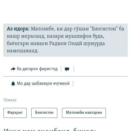
Аз идора:
Матолибе, ки дар гӯшаи "Блогистон" ба
нашр мерасанд, назари муаллифон буда,
баёнгари мавқеи Радиои Озодӣ шумурда
намешаванд.
Ба дигарон фиристед
Мо дар шабакаҳои иҷтимоӣ
Гӯшаҳо
Фарҳанг
Блогистон
Матолиби навтарин