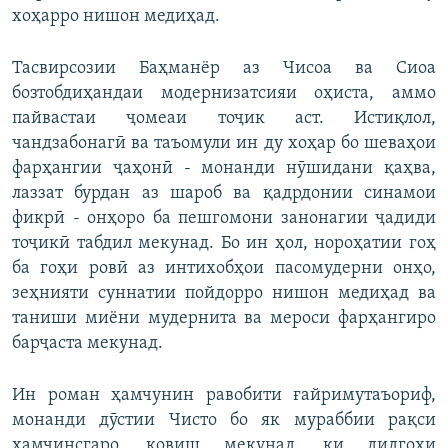
хоҳарро нишон медиҳад.
Тасвирсозии Баҳманёр аз Чисоа ва Сиоа
бозтобдиҳандаи модернизатсияи оҳиста, аммо
пайвастаи ҷомеаи тоҷик аст. Истиқлол,
чандзабонагӣ ва таъомули ин ду хоҳар бо шеваҳои
фарҳангии ҷаҳонӣ - монанди нӯшидани қаҳва,
лаззат бурдан аз шароб ва қадрдонии синамои
фикрӣ - онҳоро ба пешгомони занонагии ҷадиди
тоҷикӣ табдил мекунад. Бо ин ҳол, нороҳатии гоҳ
ба гоҳи ровӣ аз интихобҳои пасомудерни онҳо,
зеҳнияти суннатии пойдорро нишон медиҳад ва
таниши миёни мудернита ва мероси фарҳангиро
барҷаста мекунад.
Ин роман ҳамчунин равобити ғайримутаъориф,
монанди дӯстии Чисто бо як мураббии рақси
ҳамҷинсгаро, ковиш мекунад, ки дидгоҳи