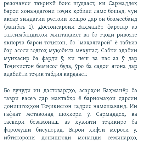
резонанси таърихӣ боис шудааст, ки Сармаддеҳ
барои хонандагони тоҷик қобили ламс бошад, чун
аксар зиндагии рустоии хешро дар он бозмеёбанд
(манбаъ 1). Достонсароии Баҳманёр фаротар аз
тақсимбандиҳои минтақаист ва бо эҷоди ривояте
якпорча барои тоҷикон, бо “маҳалгароӣ” ё табъиз
бар асоси зодгоҳ муқобила мекунад. Сабки адабии
мунҳасир ба фарди ӯ, ки пеш ва пас аз ӯ дар
Тоҷикистон бемисол буда, ӯро ба садои ягона дар
адабиёти тоҷик табдил кардааст.
Бо вуҷуди ин дастовардҳо, асарҳои Баҳманёр ба
таври васеъ дар мактабҳо ё барномаҳои дарсии
донишгоҳҳои Тоҷикистон тадрис намешаванд. Ин
ғафлат метавонад шоҳкори ӯ, Сармаддеҳ, ва
тасвири безамонаш аз ҳувияти тоҷикиро ба
фаромӯшӣ бисупорад. Барои ҳифзи мероси ӯ,
ибтикорони донишгоҳӣ монанди семинарҳо,