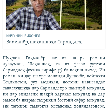
ИНЧУНИН, БИХОНЕД:
Баҳманёр, шоҳаншоҳи Сармаддеҳ
Шуҳрати Баҳманёр пас аз нашри романи
дуввумаш, Шоҳаншоҳ, ки аз фазои рустоии
Сармаддеҳ фосила гирифт, рӯ ба коҳиш ниҳод. Ин
роман, ки дар шаҳре монанди Душанбе, пойтахти
Тоҷикистон, рух медиҳад, достони нависандае
таваллудшуда дар Сармаддеҳро пайгирӣ мекунад,
ки дар зиндагии шаҳрӣ ҳаракат мекунад ва дар
замон ба давраи таърихии бостонӣ сафар мекунад.
Ин тағйири тамаркуз метавонад хонандагонеро,