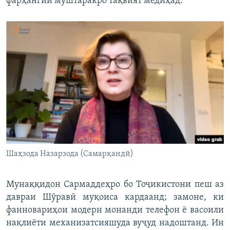
фарҳангии муштаракро тақвият медиҳад.
Шаҳзода Назарзода (Самарқандӣ)
Мунаққидон Сармаддеҳро бо Тоҷикистони пеш аз
давраи Шӯравӣ муқоиса кардаанд; замоне, ки
фанновариҳои модерн монанди телефон ё васоили
нақлиёти механизатсияшуда вуҷуд надоштанд. Ин