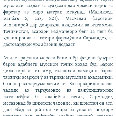
мутолиаи ваҳдат ва сулҳсозӣ дар ҷомеаи тоҷик ва
фаротар аз онро матраҳ мекунад (Маликзод,
манбаъ 3, саҳ. 201). Масъалаи фарогири
маҳалгароӣ дар доираҳои академик ва иҷтимоии
Тоҷикистон, асарҳои Баҳманёрро беш аз пеш ба
ҳошия ронда ва хатари фаромӯшии Сармаддеҳ ва
дастовардҳои ӯро афзоиш додааст.
Аз даст рафтани мероси Баҳманёр, фоҷиаи бузурге
барои адабиёти муосири тоҷик хоҳад буд. Барои
ҷилавгирӣ аз ин амр, талошҳои ҳамоҳанг барои
тарвиҷи асарҳои ӯ аз тариқи мутолиаи академикӣ,
бознашр ва тарҷума лозим аст. Бо парвариши насли
ҷадиде аз тарҷумонҳо ва пажӯҳишгарони
ихтисосёфта ба адабиёти тоҷик, Сармалдеҳ
метавонад ба шинохти ҷаҳоние, ки шоистаи он аст,
даст ёбад ва ҷойгоҳи хешро ба унвони шоҳкоре