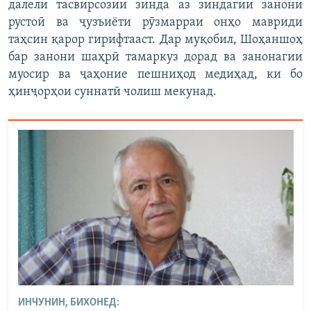
далели тасвирсозии зинда аз зиндагии занони
рустоӣ ва ҷузъиёти рӯзмарраи онҳо мавриди
таҳсин қарор гирифтааст. Дар муқобил, Шоҳаншоҳ
бар занони шаҳрӣ тамаркуз дорад ва занонагии
муосир ва ҷаҳоние пешниҳод медиҳад, ки бо
ҳинҷорҳои суннатӣ чолиш мекунад.
ИНЧУНИН, БИХОНЕД: