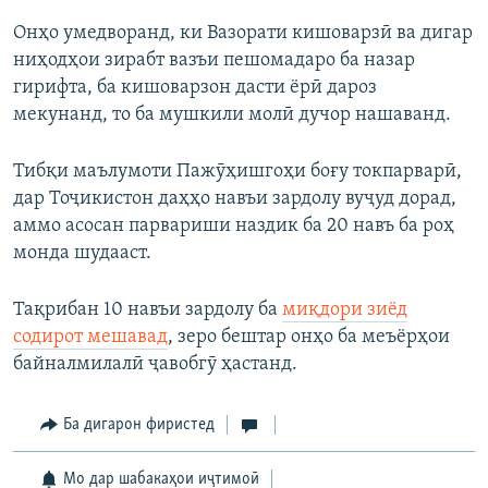
Онҳо умедворанд, ки Вазорати кишоварзӣ ва дигар
ниҳодҳои зирабт вазъи пешомадаро ба назар
гирифта, ба кишоварзон дасти ёрӣ дароз
мекунанд, то ба мушкили молӣ дучор нашаванд.
Тибқи маълумоти Пажӯҳишгоҳи боғу токпарварӣ,
дар Тоҷикистон даҳҳо навъи зардолу вуҷуд дорад,
аммо асосан парвариши наздик ба 20 навъ ба роҳ
монда шудааст.
Тақрибан 10 навъи зардолу ба
миқдори зиёд
содирот мешавад
, зеро бештар онҳо ба меъёрҳои
байналмилалӣ ҷавобгӯ ҳастанд.
Ба дигарон фиристед
Мо дар шабакаҳои иҷтимоӣ