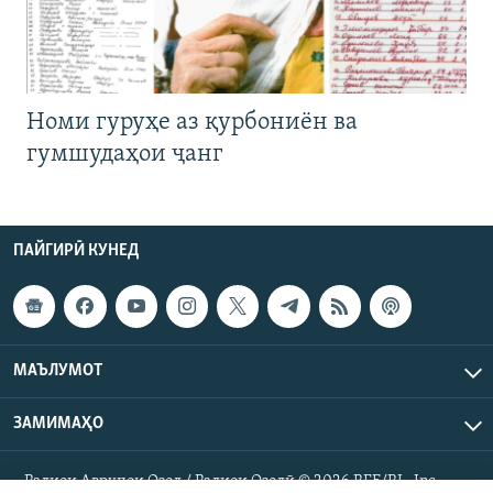
Номи гуруҳе аз қурбониён ва
гумшудаҳои ҷанг
ПАЙГИРӢ КУНЕД
МАЪЛУМОТ
ЗАМИМАҲО
Радиои Аврупои Озод / Радиои Озодӣ © 2026 RFE/RL. Inc.