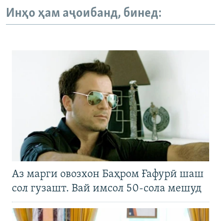
Инҳо ҳам аҷоибанд, бинед:
Аз марги овозхон Баҳром Ғафурӣ шаш
сол гузашт. Вай имсол 50-сола мешуд