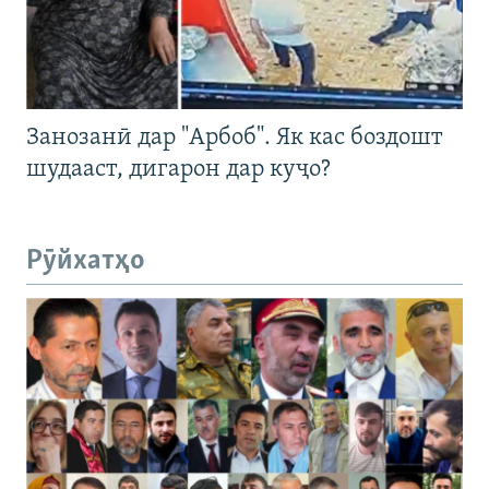
Занозанӣ дар "Арбоб". Як кас боздошт
шудааст, дигарон дар куҷо?
Рӯйхатҳо