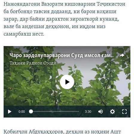
Намояндагони Вазорати кишоварзии Тоҷикистон
ба боғбонҳо тавсия додаанд, ки барои коҳиши
зарар, дар байни дарахтон зироаткорӣ кунанд,
вале ба андешаи деҳқонон, ин иқдом низ
самарбахш нест.
Чаро зардолупарварони Суғд имсол ғамгинанд?
Таҳияи
Радиои Озодӣ
Феълан кор намекунад
Auto
0:00
3:30
240p
Қобилҷон Абдуқаҳҳоров, деҳқон аз ноҳияи Ашт
360p