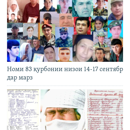
Номи 83 қурбонии низои 14-17 сентябр
дар марз