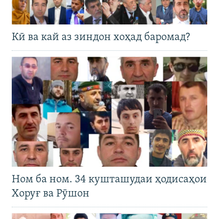
Кӣ ва кай аз зиндон хоҳад баромад?
Ном ба ном. 34 кушташудаи ҳодисаҳои
Хоруғ ва Рӯшон