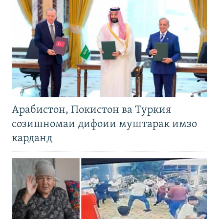
Арабистон, Покистон ва Туркия
созишномаи дифоии муштарак имзо
карданд