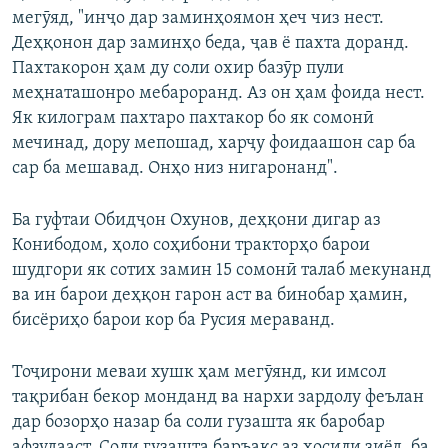
мегӯяд, "инҷо дар заминҳоямон ҳеч чиз нест.
Auto
240p
360p
480p
480p
Деҳқонон дар заминҳо беда, ҷав ё пахта доранд.
720p
Пахтакорон ҳам ду соли охир базӯр пули
720p
1080p
меҳнаташонро мебароранд. Аз он ҳам фоида нест.
1080p
Як килограм пахтаро пахтакор бо як сомонӣ
мечинад, дору мепошад, харҷу фоидаашон сар ба
сар ба мешавад. Онҳо низ нигаронанд".
Ба гуфтаи Обидҷон Охунов, деҳқони дигар аз
Конибодом, ҳоло соҳибони тракторҳо барои
шудгори як сотих замин 15 сомонӣ талаб мекунанд
ва ин барои деҳқон гарон аст ва бинобар ҳамин,
бисёриҳо барои кор ба Русия мераванд.
Тоҷирони меваи хушк ҳам мегӯянд, ки имсол
тақрибан бекор монданд ва нархи зардолу феълан
дар бозорҳо назар ба соли гузашта як баробар
афзудааст. Соли гузашта баръакс аз ҳосили зиёд, ба