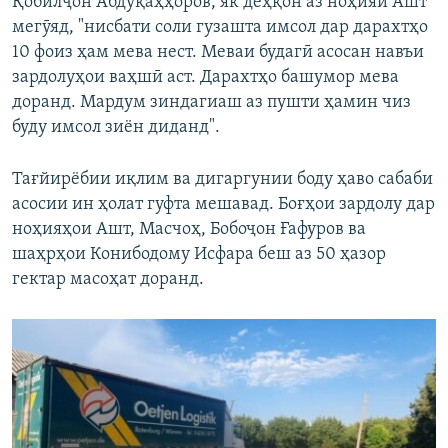
Қобилҷон Абдуқаҳҳоров, як деҳқон аз ноҳияи Ашт
мегӯяд, "нисбати соли гузашта имсол дар дарахтҳо
10 фоиз ҳам мева нест. Меваи будагӣ асосан навъи
зардолуҳои ваҳшӣ аст. Дарахтҳо башумор мева
доранд. Мардум зиндагиаш аз пушти ҳамин чиз
буду имсол зиён диданд".
Тағйирёбии иқлим ва дигаргунии боду ҳаво сабаби
асосии ин ҳолат гуфта мешавад. Боғҳои зардолу дар
ноҳияҳои Ашт, Масчоҳ, Бобоҷон Ғафуров ва
шаҳрҳои Конибодому Исфара беш аз 50 ҳазор
гектар масоҳат доранд.