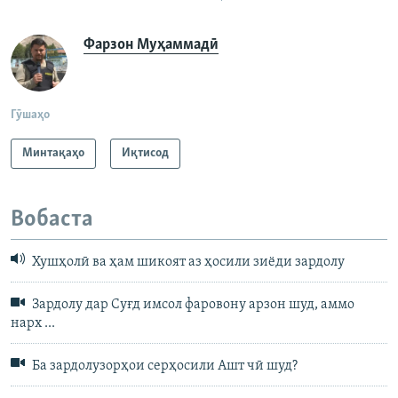
Фарзон Муҳаммадӣ
Гӯшаҳо
Минтақаҳо
Иқтисод
Вобаста
Хушҳолӣ ва ҳам шикоят аз ҳосили зиёди зардолу
Зардолу дар Суғд имсол фаровону арзон шуд, аммо
нарх ...
Ба зардолузорҳои серҳосили Ашт чӣ шуд?