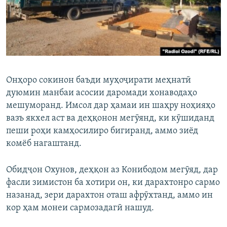
Онҳоро сокинон баъди муҳоҷирати меҳнатӣ
дуюмин манбаи асосии даромади хонаводаҳо
мешуморанд. Имсол дар ҳамаи ин шаҳру ноҳияҳо
вазъ якхел аст ва деҳқонон мегӯянд, ки кӯшиданд
пеши роҳи камҳосилиро бигиранд, аммо зиёд
комёб нагаштанд.
Обидҷон Охунов, деҳқон аз Конибодом мегӯяд, дар
фасли зимистон ба хотири он, ки дарахтонро сармо
назанад, зери дарахтон оташ афрӯхтанд, аммо ин
кор ҳам монеи сармозадагӣ нашуд.