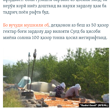
нерӯи корӣ ниёз доштанд ва нархи зардолу ҳам ба
тадриҷ поён рафта буд.
Бо вуҷуди мушкили об
, деҳқонон аз беш аз 50 ҳазор
гектар боғи зардолу дар вилояти Суғд ба ҳисоби
миёна солона 100 ҳазор тонна ҳосил мегирифтанд.