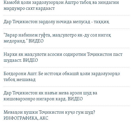
Камобӣ ҳоли зардолузорҳои Аштро табоҳ ва зиндагии
мардумро сахт кардааст
Дар Тоҷикистон зардолу ночида мепусад - таҳқиқ
"Зарар набинем гуфта, маҳсулотро як-ду сол нигоҳ
медоранд." ВИДЕО
Нархи як маҳсулоти асосии содиротии Тоҷикистон паст
шудааст. ВИДЕО
Боғдорони Ашт: Бе истгоҳи обкашӣ ҳоли зардолузорҳо
табоҳ мешавад
Дар Тоҷикистон як навъи мева арзон шуд ва
кишоварзонро нигарон кард. ВИДЕО
Меваҳои хушки Тоҷикистон куҷо гум шуд?
ИНФОГРАФИКА, АКС