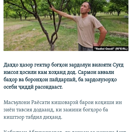
ГУЗОРИШҲОИ РАДИОӢ
Русский
ПАЙГИРӢ КУНЕД
Даҳҳо ҳазор гектар боғҳои зардолуи вилояти Суғд
Ҳамаи сомонаҳои RFE/RL
имсол ҳосили кам хоҳанд дод. Сармои аввали
баҳор ва боронҳои пайдарпай, ба зардолузорҳо
осеби ҷиддӣ расондааст.
Масъулони Раёсати кишоварзӣ барои коҳиши ин
зиён тавсия додаанд, ки замини боғҳоро ба
киштзор табдил диҳанд.