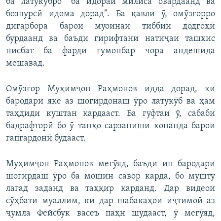
ба латукӯбро “ба идораи милиса овардаанд ва
бозпурсӣ идома дорад”. Ба қавли ӯ, омӯзгорро
дигарбора барои муоинаи тиббии додгоҳӣ
бурдаанд ва баъди гирифтани натиҷаи ташхис
нисбат ба фарди гумонбар чора андешида
мешавад.
Омӯзгор Муҳимҷон Раҳмонов идда дорад, ки
бародари яке аз шогирдонаш ӯро латукӯб ва ҳам
таҳдиди куштан кардааст. Ба гуфтаи ӯ, сабаби
бадрафторӣ бо ӯ танҳо сарзаниши хонанда барои
гапгардонӣ будааст.
Муҳимҷон Раҳмонов мегӯяд, баъди ин бародари
шогирдаш ӯро ба мошин савор карда, бо мушту
лагад заданд ва таҳқир карданд. Дар видеои
сӯҳбати муаллим, ки дар шабакаҳои иҷтимоӣ аз
ҷумла Фейсбук васеъ паҳн шудааст, ӯ мегӯяд,