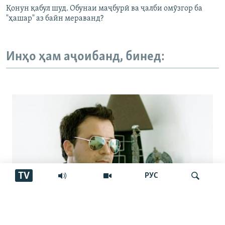
Қонун қабул шуд. Обунаи маҷбурӣ ва ҷалби омӯзгор ба
"ҳашар" аз байн мераванд?
Инҳо ҳам аҷоибанд, бинед:
TV
РУС
Аз марги овозхон Баҳром Ғафурӣ шаш