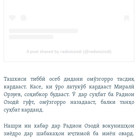
Ташхиси тиббӣ осеб дидани омӯзгорро тасдиқ
кардааст. Касе, ки ӯро латукӯб кардааст Миралӣ
Орзуев, соҳибкор будааст. Ӯ дар суҳбат ба Радиои
Озодӣ гуфт, омӯзгорро назадааст, балки танҳо
суҳбат карданд.
Нашри ин хабар дар Радиои Озодӣ вокунишҳои
зиёдро дар шабакаҳои иҷтимоӣ ба миён овард.