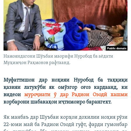
ГУЗОРИШҲОИ РАДИОӢ
Русский
ПАЙГИРӢ КУНЕД
Намояндагони Шӯъбаи маорифи Нуробод ба аёдати
Муҳимҷон Раҳмонов рафтаанд.
Ҳамаи сомонаҳои RFE/RL
Муфаттишон дар ноҳияи Нуробод ба таҳқиқи
қазияи латукӯби як омӯзгор оғоз кардаанд, ки
видеои
муроҷиати ӯ дар Радиои Озодӣ хашми
корбарони шабакаҳои иҷтимоиро барангехт.
Як манбаъ дар Шуъбаи корҳои дохилии ноҳия рӯзи
22-юми май ба Радиои Озодӣ гуфт, фарди гумонбар