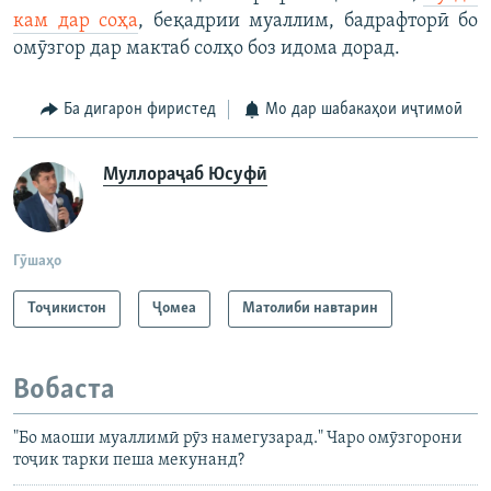
кам дар соҳа
, беқадрии муаллим, бадрафторӣ бо
омӯзгор дар мактаб солҳо боз идома дорад.
Ба дигарон фиристед
Мо дар шабакаҳои иҷтимоӣ
Муллораҷаб Юсуфӣ
Гӯшаҳо
Тоҷикистон
Ҷомeа
Матолиби навтарин
Вобаста
"Бо маоши муаллимӣ рӯз намегузарад." Чаро омӯзгорони
тоҷик тарки пеша мекунанд?