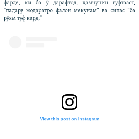
фарде, ки ба ӯ дарафтод, ҳамчунин гуфтааст,
“падару модаратро фалон мекунам” ва сипас “ба
рӯям туф кард.”