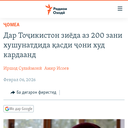
Пайвандҳои
дастрасӣ
Ҷаҳиш
ҶОМEА
ба
ГӮШАҲО
Дар Тоҷикистон зиёда аз 200 зани
мояи
ГАПИ ОЗОД
СИЁСАТ
аслӣ
хушунатдида қасди ҷони худ
РӮЗГОРИ МУҲОҶИР
Ҷаҳиш
ИҚТИСОД
кардаанд
ба
САЛОМ, ХОҲАР
ҶОМЕА
феҳристи
Иршод Сулаймонӣ
Амир Исоев
ТАҲҚИҚОТ
ҚАЗИЯИ "КРОКУС"
аслӣ
Ҷаҳиш
Феврал 06, 2026
ҶАНГ ДАР УКРАИНА
ОСИЁИ МАРКАЗӢ
ба
НАЗАРИ МАРДУМ
ФАРҲАНГ
Ба дигарон фиристед
ҷустор
ЧАНДРАСОНАӢ
МЕҲМОНИ ОЗОДӢ
БЛОГИСТОН
Мо дар Google
РӮЙХАТҲО
ВАРЗИШ
ОЗОДӢ ОНЛАЙН
ВИДЕО
КИТОБҲОИ ОЗОДӢ
НИГОРИСТОН