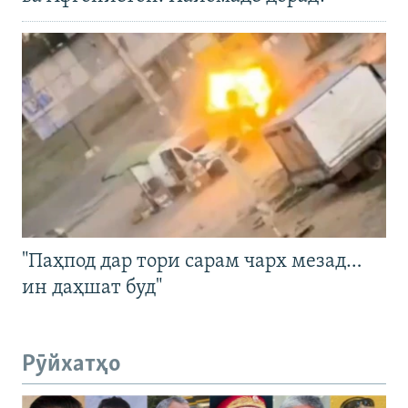
"Паҳпод дар тори сарам чарх мезад…
ин даҳшат буд"
Рӯйхатҳо