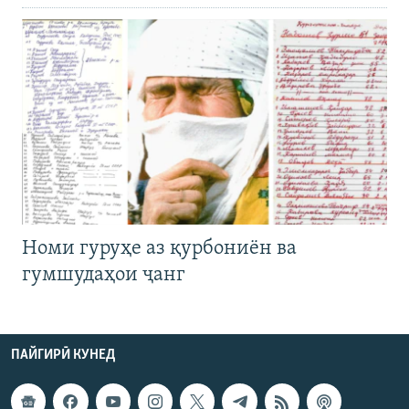
Номи гуруҳе аз қурбониён ва
гумшудаҳои ҷанг
ПАЙГИРӢ КУНЕД