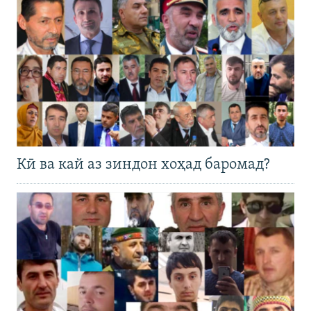
Кӣ ва кай аз зиндон хоҳад баромад?