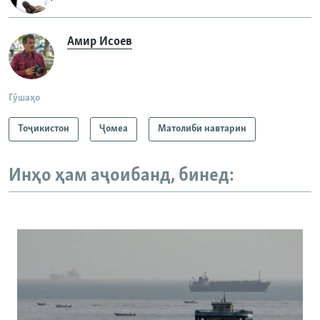
Амир Исоев
Гӯшаҳо
Тоҷикистон
Ҷомeа
Матолиби навтарин
Инҳо ҳам аҷоибанд, бинед: