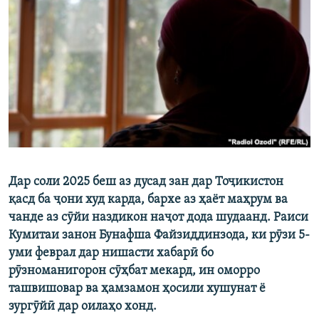
ГУЗОРИШҲОИ РАДИОӢ
Русский
ПАЙГИРӢ КУНЕД
Ҳамаи сомонаҳои RFE/RL
Дар соли 2025 беш аз дусад зан дар Тоҷикистон
қасд ба ҷони худ карда, бархе аз ҳаёт маҳрум ва
чанде аз сӯйи наздикон наҷот дода шудаанд. Раиси
Кумитаи занон Бунафша Файзиддинзода, ки рӯзи 5-
уми феврал дар нишасти хабарӣ бо
рӯзноманигорон сӯҳбат мекард, ин оморро
ташвишовар ва ҳамзамон ҳосили хушунат ё
зургӯйӣ дар оилаҳо хонд.