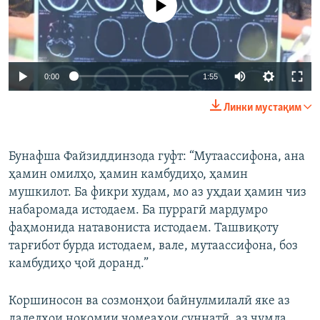
Auto
0:00
1:55
240p
Линки мустақим
360p
Auto
240p
360p
480p
480p
Бунафша Файзиддинзода гуфт: “Мутаассифона, ана
ҳамин омилҳо, ҳамин камбудиҳо, ҳамин
720p
720p
1080p
мушкилот. Ба фикри худам, мо аз уҳдаи ҳамин чиз
1080p
набаромада истодаем. Ба пуррагӣ мардумро
фаҳмонида натавониста истодаем. Ташвиқоту
тарғибот бурда истодаем, вале, мутаассифона, боз
камбудиҳо ҷой доранд.”
Коршиносон ва созмонҳои байнулмилалӣ яке аз
далелҳои нокомии ҷомеаҳои суннатӣ, аз ҷумла