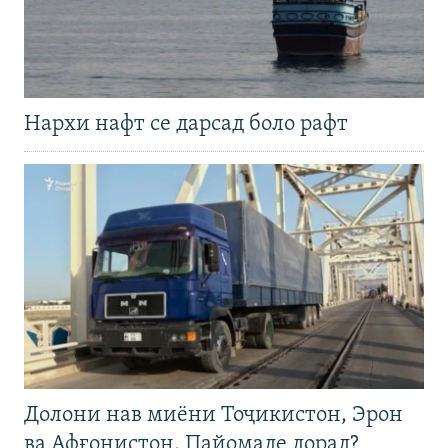
Нархи нафт се дарсад боло рафт
Долони нав миёни Тоҷикистон, Эрон
ва Афғонистон. Пайомаде дорад?