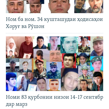
Ном ба ном. 34 кушташудаи ҳодисаҳои
Хоруғ ва Рӯшон
Номи 83 қурбонии низои 14-17 сентябр
дар марз