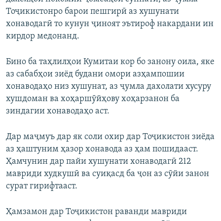
Тоҷикистонро барои пешгирӣ аз хушунати
хонаводагӣ то кунун ҷиноят эътироф накардани ин
кирдор медонанд.
Бино ба таҳлилҳои Кумитаи кор бо занону оила, яке
аз сабабҳои зиёд будани омори азҳампошии
хонаводаҳо низ хушунат, аз ҷумла дахолати хусуру
хушдоман ва хоҳаршӯйҳову хоҳарзанон ба
зиндагии хонаводаҳо аст.
Дар маҷмуъ дар як соли охир дар Тоҷикистон зиёда
аз ҳаштуним ҳазор хонавода аз ҳам пошидааст.
Ҳамчунин дар пайи хушунати хонаводагӣ 212
мавриди худкушӣ ва суиқасд ба ҷон аз сӯйи занон
сурат гирифтааст.
Ҳамзамон дар Тоҷикистон раванди мавриди