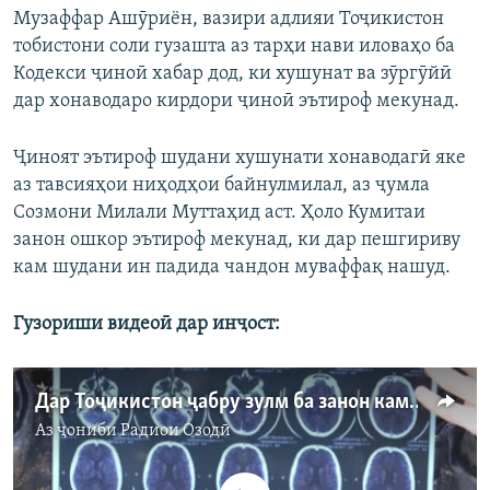
Музаффар Ашӯриён, вазири адлияи Тоҷикистон
тобистони соли гузашта аз тарҳи нави иловаҳо ба
Кодекси ҷиноӣ хабар дод, ки хушунат ва зӯргӯйӣ
дар хонаводаро кирдори ҷиноӣ эътироф мекунад.
Ҷиноят эътироф шудани хушунати хонаводагӣ яке
аз тавсияҳои ниҳодҳои байнулмилал, аз ҷумла
Созмони Милали Муттаҳид аст. Ҳоло Кумитаи
занон ошкор эътироф мекунад, ки дар пешгириву
кам шудани ин падида чандон муваффақ нашуд.
Гузориши видеоӣ дар инҷост:
Дар Тоҷикистон ҷабру зулм ба занон кам нашудааст
Аз ҷониби
Радиои Озодӣ
Феълан кор намекунад