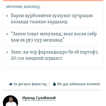
ИНЧУНИН, БИХОНЕД:
Барои қурбониёни хушунат ҳуҷраҳои
алоҳида ташкил кардаанд
“Занон тоқат мекунанд, вале косаи сабр
ҳам як рӯз пур мешавад”
Зане, ки чор фарзандашро ба об партофт,
20 сол зиндонӣ шудааст
Ба дигарон фиристед
Мо дар шабакаҳои иҷтимоӣ
Иршод Сулаймонӣ