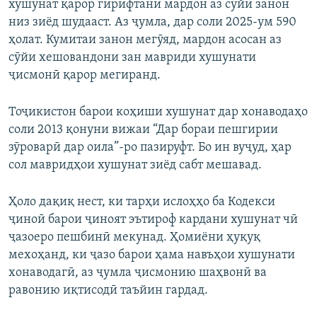
хушунат қарор гирифтани мардон аз сӯйи занон
низ зиёд шудааст. Аз ҷумла, дар соли 2025-ум 590
ҳолат. Кумитаи занон мегӯяд, мардон асосан аз
сӯйи хешовандони зан мавриди хушунати
ҷисмонӣ қарор мегиранд.
Тоҷикистон барои коҳиши хушунат дар хонаводаҳо
соли 2013 қонуни вижаи “Дар бораи пешгирии
зӯроварӣ дар оила”-ро пазируфт. Бо ин вуҷуд, ҳар
сол мавридҳои хушунат зиёд сабт мешавад.
Ҳоло дақиқ нест, ки тарҳи ислоҳҳо ба Кодекси
ҷиноӣ барои ҷиноят эътироф кардани хушунат чӣ
ҷазоеро пешбинӣ мекунад. Ҳомиёни ҳуқуқ
мехоҳанд, ки ҷазо барои ҳама навъҳои хушунати
хонаводагӣ, аз ҷумла ҷисмонию шаҳвонӣ ва
равонию иқтисодӣ таъйин гардад.