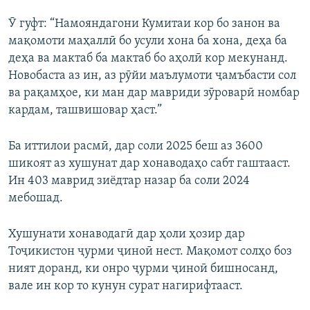
Ӯ гуфт: “Намояндагони Кумитаи кор бо занон ва
мақомоти маҳаллӣ бо усули хона ба хона, деҳа ба
деҳа ва мактаб ба мактаб бо аҳолӣ кор мекунанд.
Новобаста аз ин, аз рӯйи маълумоти ҷамъбасти сол
ва рақамҳое, ки ман дар мавриди зӯроварӣ номбар
кардам, ташвишовар ҳаст.”
Ба иттилои расмӣ, дар соли 2025 беш аз 3600
шикоят аз хушунат дар хонаводаҳо сабт гаштааст.
Ин 403 маврид зиёдтар назар ба соли 2024
мебошад.
Хушунати хонаводагӣ дар ҳоли ҳозир дар
Тоҷикистон ҷурми ҷиноӣ нест. Мақомот солҳо боз
ният доранд, ки онро ҷурми ҷиноӣ бишносанд,
вале ин кор то кунун сурат нагирифтааст.