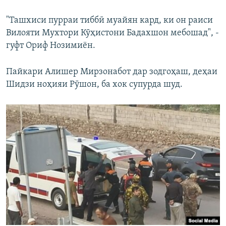
"Ташхиси пурраи тиббӣ муайян кард, ки он раиси
Вилояти Мухтори Кӯҳистони Бадахшон мебошад", -
гуфт Ориф Нозимиён.
Пайкари Алишер Мирзонабот дар зодгоҳаш, деҳаи
Шидзи ноҳияи Рӯшон, ба хок супурда шуд.