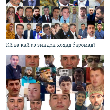
Кӣ ва кай аз зиндон хоҳад баромад?