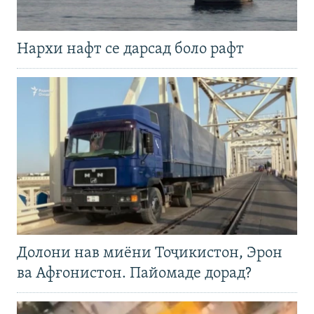
Нархи нафт се дарсад боло рафт
Долони нав миёни Тоҷикистон, Эрон
ва Афғонистон. Пайомаде дорад?