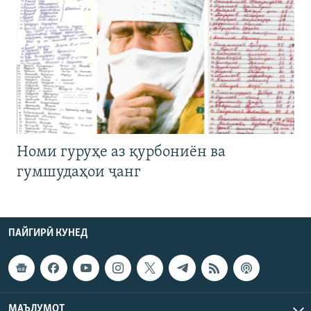
Номи гуруҳе аз қурбониён ва
гумшудаҳои ҷанг
ПАЙГИРӢ КУНЕД
МАЪЛУМОТ