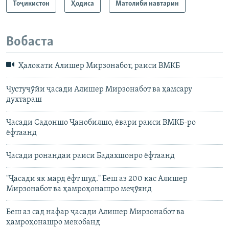
Тоҷикистон
Ҳодиса
Матолиби навтарин
1080p
Вобаста
Ҳалокати Алишер Мирзонабот, раиси ВМКБ
Ҷустуҷӯйи ҷасади Алишер Мирзонабот ва ҳамсару
духтараш
Ҷасади Садоншо Ҷанобилшо, ёвари раиси ВМКБ-ро
ёфтаанд
Ҷасади ронандаи раиси Бадахшонро ёфтаанд
"Ҷасади як мард ёфт шуд." Беш аз 200 кас Алишер
Мирзонабот ва ҳамроҳонашро меҷӯянд
Беш аз сад нафар ҷасади Алишер Мирзонабот ва
ҳамроҳонашро мекобанд