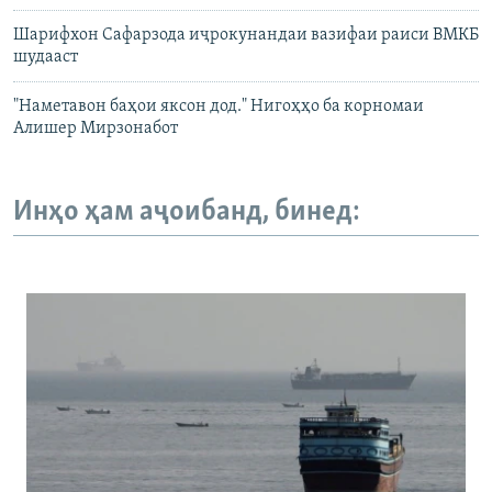
Шарифхон Сафарзода иҷрокунандаи вазифаи раиси ВМКБ
шудааст
"Наметавон баҳои яксон дод." Нигоҳҳо ба корномаи
Алишер Мирзонабот
Инҳо ҳам аҷоибанд, бинед: