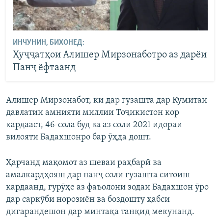
ИНЧУНИН, БИХОНЕД:
Ҳуҷҷатҳои Алишер Мирзонаботро аз дарёи
Панҷ ёфтаанд
Алишер Мирзонабот, ки дар гузашта дар Кумитаи
давлатии амнияти миллии Тоҷикистон кор
кардааст, 46-сола буд ва аз соли 2021 идораи
вилояти Бадахшонро бар ӯҳда дошт.
Ҳарчанд мақомот аз шеваи раҳбарӣ ва
амалкардҳояш дар панҷ соли гузашта ситоиш
кардаанд, гурӯҳе аз фаъолони зодаи Бадахшон ӯро
дар саркӯби норозиён ва боздошту ҳабси
дигарандешон дар минтақа танқид мекунанд.