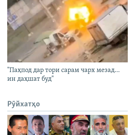
"Паҳпод дар тори сарам чарх мезад…
ин даҳшат буд"
Рӯйхатҳо