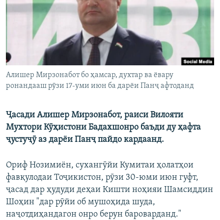
ГУЗОРИШҲОИ РАДИОӢ
Русский
ПАЙГИРӢ КУНЕД
Алишер Мирзонабот бо ҳамсар, духтар ва ёвару
ронандааш рӯзи 17-уми июн ба дарёи Панҷ афтоданд
Ҳамаи сомонаҳои RFE/RL
Ҷасади Алишер Мирзонабот, раиси Вилояти
Мухтори Кӯҳистони Бадахшонро баъди ду ҳафта
ҷустуҷӯ аз дарёи Панҷ пайдо кардаанд.
Ориф Нозимиён, сухангӯйи Кумитаи ҳолатҳои
фавқулодаи Тоҷикистон, рӯзи 30-юми июн гуфт,
ҷасад дар ҳудуди деҳаи Кишти ноҳияи Шамсиддин
Шоҳин "дар рӯйи об мушоҳида шуда,
наҷотдиҳандагон онро берун бароварданд."