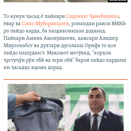
То кунун ҷасад ё пайкари
Садоншо Ҷанобалишо
,
ёвар ва
Сино Муборакшоев
, ронандаи раиси ВМКБ-
ро пайдо карда, ба наздиконашон додаанд.
Пайкари Амина Амонуллоева, ҳамсари Алишер
Мирзонабот ва духтари дусолааш Орифа то ҳол
пайдо нашудааст. Мақомот мегӯянд, "корҳои
ҷустуҷӯи рӯи обӣ ва зери обӣ" барои пайдо кардани
ин ҷасадҳо идома дорад.