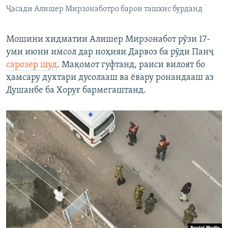
Ҷасади Алишер Мирзонаботро барои ташхис бурданд
Мошини хидматии Алишер Мирзонабот рӯзи 17-
уми июни имсол дар ноҳияи Дарвоз ба рӯди Панҷ
сарозер шуд
. Мақомот гуфтанд, раиси вилоят бо
ҳамсару духтари дусолааш ва ёвару ронандааш аз
Душанбе ба Хоруғ бармегаштанд.