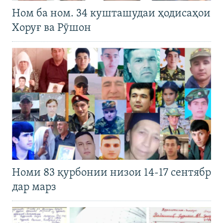
Ном ба ном. 34 кушташудаи ҳодисаҳои
Хоруғ ва Рӯшон
Номи 83 қурбонии низои 14-17 сентябр
дар марз