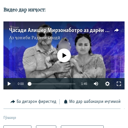
Видео дар инҷост:
Ҷасади Алишер Мирзонаботро аз дарёи Панҷ ёфтаанд
Аз ҷониби
Радиои Озодӣ
Феълан кор намекунад
Auto
0:00
1:45
240p
Ба дигарон фиристед
Мо дар шабакаҳои иҷтимоӣ
360p
Auto
240p
360p
480p
480p
Гӯшаҳо
720p
720p
1080p