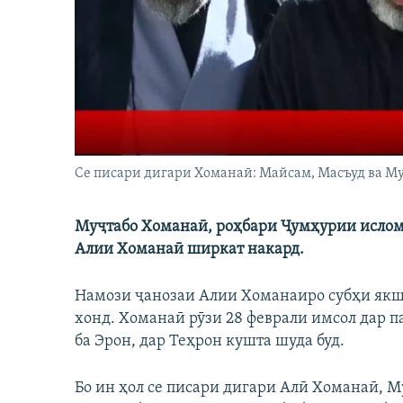
ГУЗОРИШҲОИ РАДИОӢ
Се писари дигари Хоманаӣ: Майсам, Масъуд ва М
Муҷтабо Хоманаӣ, роҳбари Ҷумҳурии исло
Алии Хоманаӣ ширкат накард.
Намози ҷанозаи Алии Хоманаиро субҳи якш
хонд. Хоманаӣ рӯзи 28 феврали имсол дар 
ба Эрон, дар Теҳрон кушта шуда буд.
Бо ин ҳол се писари дигари Алӣ Хоманаӣ, Му