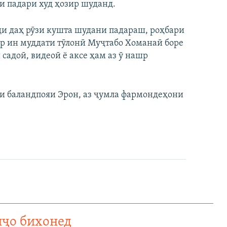
ти падари худ ҳозир шуданд.
и даҳ рӯзи кушта шудани падараш, роҳбари
р ин муддати тӯлонӣ Муҷтабо Хоманаӣ боре
садоӣ, видеоӣ ё аксе ҳам аз ӯ нашр
и баландпояи Эрон, аз ҷумла фармондеҳони
нҷо бихонед