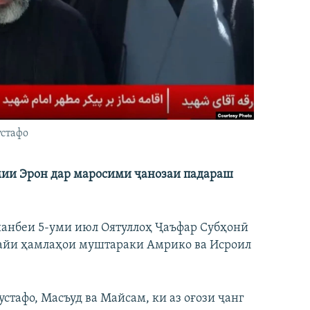
устафо
мии Эрон дар маросими ҷанозаи падараш
анбеи 5-уми июл Оятуллоҳ Ҷаъфар Субҳонӣ
пайи ҳамлаҳои муштараки Амрико ва Исроил
стафо, Масъуд ва Майсам, ки аз оғози ҷанг