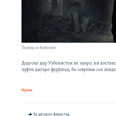
Тасвир аз бойгонӣ
Додгоҳе дар Узбекистон як занро, ки хостаа
ҷуфти дигаре фурӯшад, ба севуним сол зинд
Идома
Ба дигарон фиристед