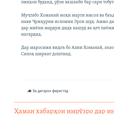
пинҳон буданд, рӯзи якшанбе бар сари тобу
Муҷтабо Хоманаӣ моҳи марти имсол ва баъд
нави Ҷумҳурии исломии Эрон шуд. Аммо да
дар миёни мардум дида нашуд ва ҳеч паёми 
нагардид.
Дар маросими видоъ бо Алии Хоманаӣ, аъзо
Сипоҳ ширкат доштанд.
Ба дигарон фиристед
Ҳамаи хабарҳои имрӯзро дар и