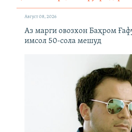
Август 08, 2026
Аз марги овозхон Баҳром Ғаф
имсол 50-сола мешуд