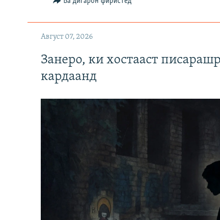
Ба дигарон фиристед
Август 07, 2026
Занеро, ки хостааст писараш
кардаанд