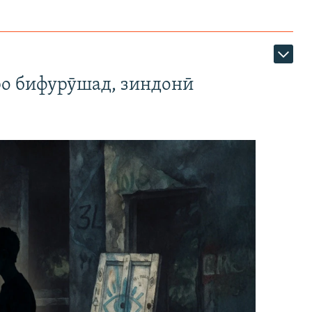
ро бифурӯшад, зиндонӣ