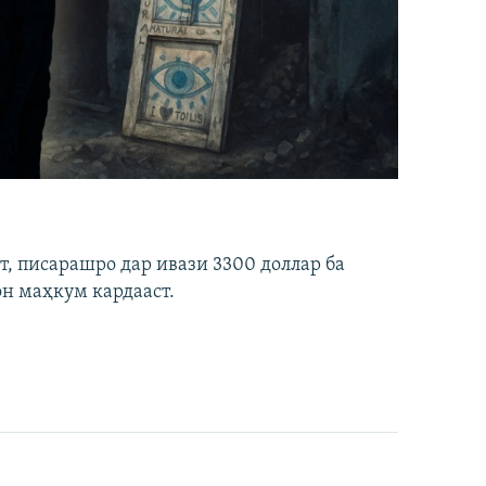
ст, писарашро дар ивази 3300 доллар ба
он маҳкум кардааст.