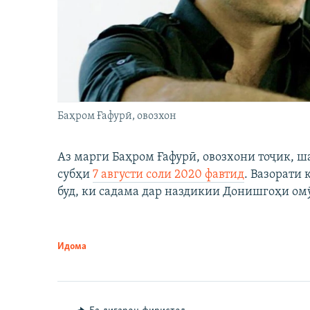
Баҳром Ғафурӣ, овозхон
Аз марги Баҳром Ғафурӣ, овозхони тоҷик, ш
субҳи
7 августи соли 2020 фавтид
. Вазорати
буд, ки садама дар наздикии Донишгоҳи ом
Идома