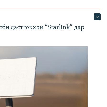
би дастгоҳҳои “Starlink” дар