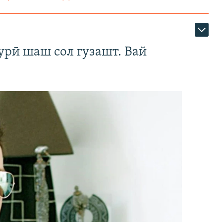
урӣ шаш сол гузашт. Вай