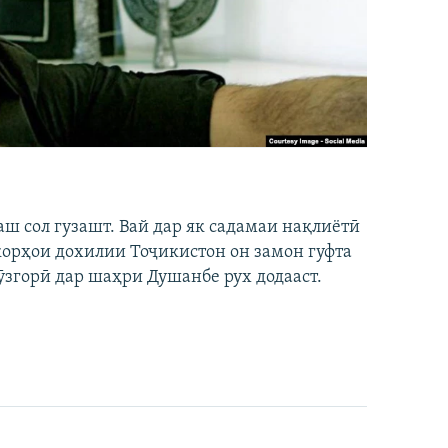
аш сол гузашт. Вай дар як садамаи нақлиётӣ
 корҳои дохилии Тоҷикистон он замон гуфта
ӯзгорӣ дар шаҳри Душанбе рух додааст.