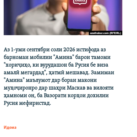
Аз 1-уми сентябри соли 2026 истифода аз
барномаи мобилии "Амина" барои тамоми
"хориҷиҳо, ки вурудашон ба Русия бе виза
амалӣ мегардад", ҳатмӣ мешавад. Замимаи
"Амина" маълумот дар бораи макони
муҳоҷиронро дар шаҳри Маскав ва вилояти
ҳамноми он, ба Вазорати корҳои дохилии
Русия мефиристад.
Идома