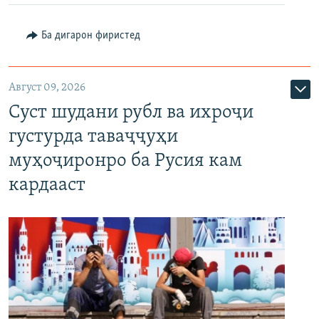
Ба дигарон фиристед
Август 09, 2026
Суст шудани рубл ва ихроҷи
густурда таваҷҷуҳи
муҳоҷиронро ба Русия кам
кардааст