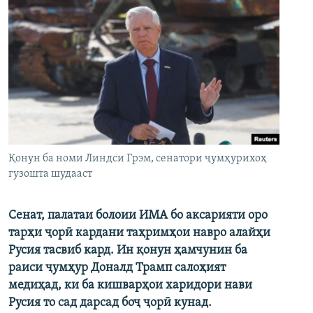
Қонун ба номи Линдси Грэм, сенатори ҷумҳурихоҳ
гузошта шудааст
Сенат, палатаи болоии ИМА бо аксарияти оро
тарҳи ҷорӣ кардани таҳримҳои навро алайҳи
Русия тасвиб кард. Ин қонун ҳамчунин ба
раиси ҷумҳур Доналд Трамп салоҳият
медиҳад, ки ба кишварҳои харидори нави
Русия то сад дарсад боҷ ҷорӣ кунад.