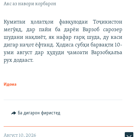
Акс аз навори корбарон
Кумитаи ҳолатҳои фавқулодаи Тоҷикистон
мегӯяд, дар пайи ба дарёи Варзоб сарозер
шудани нақлиёт, як нафар ғарқ шуда, ду каси
дигар наҷот ёфтанд. Ҳодиса субҳи барвақти 10-
уми август дар ҳудуди ҷамоати Варзобқалъа
рух додааст.
Идома
Ба дигарон фиристед
Август 10, 2026