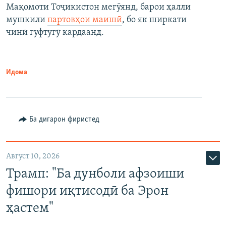
Мақомоти Тоҷикистон мегӯянд, барои ҳалли
мушкили
партовҳои маишӣ
, бо як ширкати
чинӣ гуфтугӯ кардаанд.
Идома
Ба дигарон фиристед
Август 10, 2026
Трамп: "Ба дунболи афзоиши
фишори иқтисодӣ ба Эрон
ҳастем"