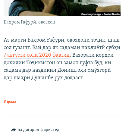
Баҳром Ғафурӣ, овозхон
Аз марги Баҳром Ғафурӣ, овозхони тоҷик, шаш
сол гузашт. Вай дар як садамаи нақлиётӣ субҳи
7 августи соли 2020 фавтид
. Вазорати корҳои
дохилии Тоҷикистон он замон гуфта буд, ки
садама дар наздикии Донишгоҳи омӯзгорӣ
дар шаҳри Душанбе рух додааст.
Идома
Ба дигарон фиристед