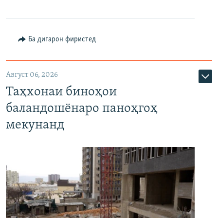
Ба дигарон фиристед
Август 06, 2026
Таҳхонаи биноҳои
баландошёнаро паноҳгоҳ
мекунанд