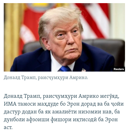
Доналд Трамп, раисҷумҳури Амрико.
Доналд Трамп, раисҷумҳури Амрико мегӯяд,
ИМА тамоси маҳдуде бо Эрон дорад ва ба ҷойи
дастур додан ба як амалиёти низомии нав, ба
дунболи афзоиши фишори иқтисодӣ ба Эрон
аст.