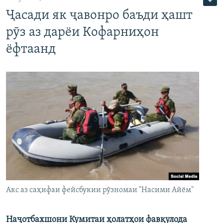
Ҷасади як ҷавонро баъди ҳашт
рӯз аз дарёи Кофарниҳон
ёфтаанд
Акс аз саҳифаи фейсбукии рӯзномаи "Насими Айём"
Наҷотбахшони Кумитаи ҳолатҳои фавқулода