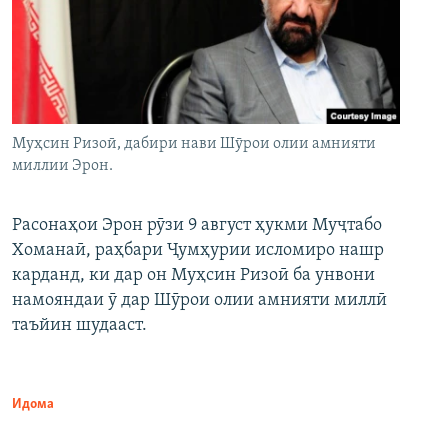
Муҳсин Ризоӣ, дабири нави Шӯрои олии амнияти
миллии Эрон.
Расонаҳои Эрон рӯзи 9 август ҳукми Муҷтабо
Хоманаӣ, раҳбари Ҷумҳурии исломиро нашр
карданд, ки дар он Муҳсин Ризоӣ ба унвони
намояндаи ӯ дар Шӯрои олии амнияти миллӣ
таъйин шудааст.
Идома