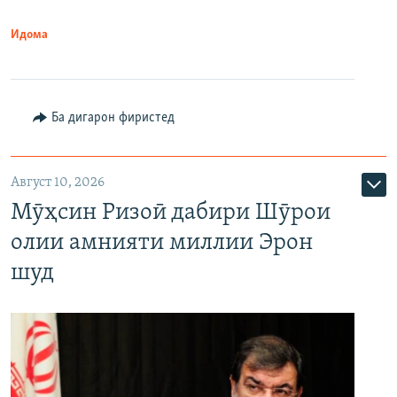
Идома
Ба дигарон фиристед
Август 10, 2026
Мӯҳсин Ризоӣ дабири Шӯрои
олии амнияти миллии Эрон
шуд