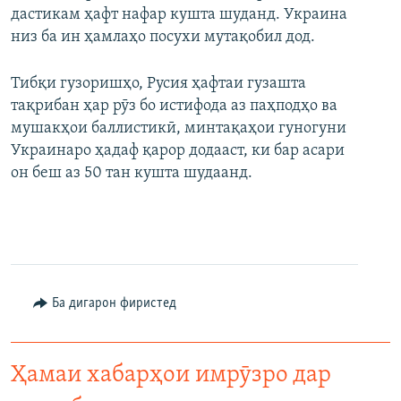
дастикам ҳафт нафар кушта шуданд. Украина
низ ба ин ҳамлаҳо посухи мутақобил дод.
Тибқи гузоришҳо, Русия ҳафтаи гузашта
тақрибан ҳар рӯз бо истифода аз паҳподҳо ва
мушакҳои баллистикӣ, минтақаҳои гуногуни
Украинаро ҳадаф қарор додааст, ки бар асари
он беш аз 50 тан кушта шудаанд.
Ба дигарон фиристед
Ҳамаи хабарҳои имрӯзро дар