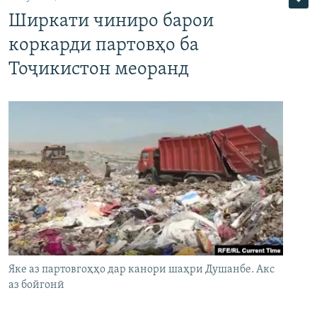
Ширкати чиниро барои
коркарди партовҳо ба
Тоҷикистон меоранд
Яке аз партовгоҳҳо дар канори шаҳри Душанбе. Акс
аз бойгонӣ