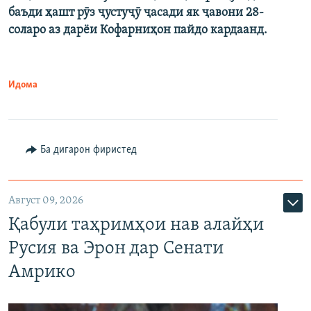
баъди ҳашт рӯз ҷустуҷӯ ҷасади як ҷавони 28-
соларо аз дарёи Кофарниҳон пайдо кардаанд.
Идома
Ба дигарон фиристед
Август 09, 2026
Қабули таҳримҳои нав алайҳи
Русия ва Эрон дар Сенати
Амрико