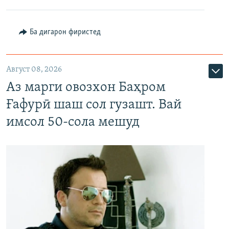
Ба дигарон фиристед
Август 08, 2026
Аз марги овозхон Баҳром
Ғафурӣ шаш сол гузашт. Вай
имсол 50-сола мешуд