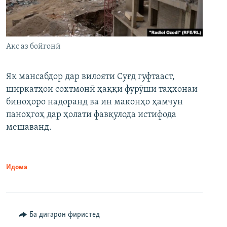
Акс аз бойгонӣ
Як мансабдор дар вилояти Суғд гуфтааст,
ширкатҳои сохтмонӣ ҳаққи фурӯши таҳхонаи
биноҳоро надоранд ва ин маконҳо ҳамчун
паноҳгоҳ дар ҳолати фавқулода истифода
мешаванд.
Идома
Ба дигарон фиристед