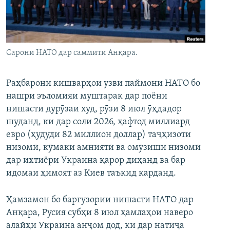
ГУЗОРИШҲОИ РАДИОӢ
Русский
ПАЙГИРӢ КУНЕД
Сарони НАТО дар саммити Анқара.
Раҳбарони кишварҳои узви паймони НАТО бо
нашри эъломияи муштарак дар поёни
нишасти дурӯзаи худ, рӯзи 8 июл ӯҳдадор
Ҳамаи сомонаҳои RFE/RL
шуданд, ки дар соли 2026, ҳафтод миллиард
евро (ҳудуди 82 миллион доллар) таҷҳизоти
низомӣ, кӯмаки амниятӣ ва омӯзиши низомӣ
дар ихтиёри Украина қарор диҳанд ва бар
идомаи ҳимоят аз Киев таъкид карданд.
Ҳамзамон бо баргузории нишасти НАТО дар
Анқара, Русия субҳи 8 июл ҳамлаҳои наверо
алайҳи Украина анҷом дод, ки дар натиҷа