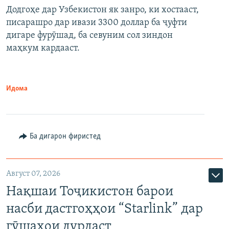
Додгоҳе дар Узбекистон як занро, ки хостааст,
писарашро дар ивази 3300 доллар ба ҷуфти
дигаре фурӯшад, ба севуним сол зиндон
маҳкум кардааст.
Идома
Ба дигарон фиристед
Август 07, 2026
Нақшаи Тоҷикистон барои
насби дастгоҳҳои “Starlink” дар
гӯшаҳои дурдаст