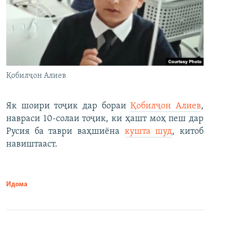
Қобилҷон Алиев
Як шоири тоҷик дар бораи
Қобилҷон Алиев
,
навраси 10-солаи тоҷик, ки ҳашт моҳ пеш дар
Русия ба таври ваҳшиёна
кушта шуд
, китоб
навиштааст.
Идома