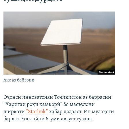
Акс аз бойгонӣ
Оҷонси инноватсияи Тоҷикистон аз баррасии
“Харитаи роҳи ҳамкорӣ” бо масъулони
ширкати
“Starlink”
хабар додааст. Ин мулоқоти
бархат ё онлайнӣ 5-уми август гузашт.