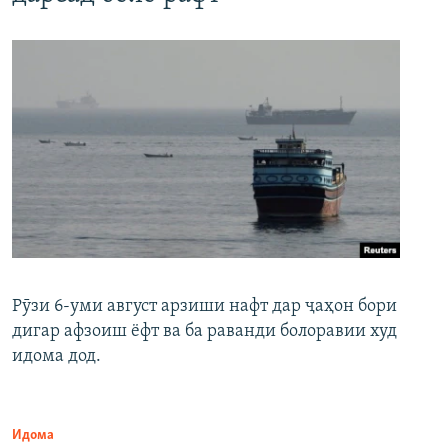
Рӯзи 6-уми август арзиши нафт дар ҷаҳон бори
дигар афзоиш ёфт ва ба раванди болоравии худ
идома дод.
Идома