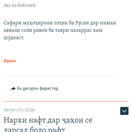
Акс аз бойгонӣ.
Сафари муҳоҷирони тоҷик ба Русия дар нимаи
аввали соли равон ба таври назаррас кам
шудааст.
Идома
Ба дигарон фиристед
Август 07, 2026
Нархи нафт дар ҷаҳон се
дарсад боло рафт