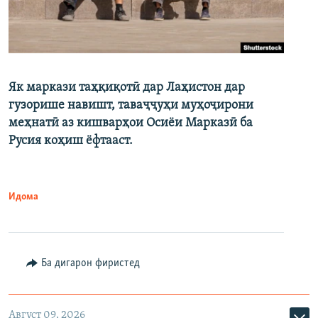
Як маркази таҳқиқотӣ дар Лаҳистон дар
гузорише навишт, таваҷҷуҳи муҳоҷирони
меҳнатӣ аз кишварҳои Осиёи Марказӣ ба
Русия коҳиш ёфтааст.
Идома
Ба дигарон фиристед
Август 09, 2026