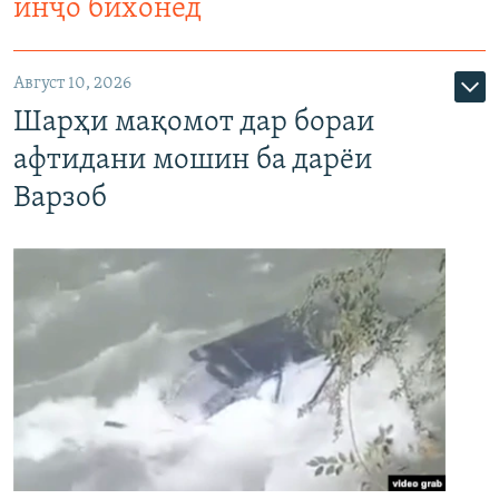
инҷо бихонед
Август 10, 2026
Шарҳи мақомот дар бораи
афтидани мошин ба дарёи
Варзоб