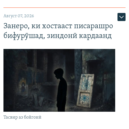
Август 07, 2026
Занеро, ки хостааст писарашро
бифурӯшад, зиндонӣ кардаанд
Тасвир аз бойгонӣ