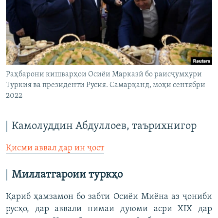
ГУЗОРИШҲОИ РАДИОӢ
Русский
ПАЙГИРӢ КУНЕД
Раҳбарони кишварҳои Осиёи Марказӣ бо раисҷумҳури
Туркия ва президенти Русия. Самарқанд, моҳи сентябри
2022
Ҳамаи сомонаҳои RFE/RL
Камолуддин Абдуллоев, таърихнигор
Қисми аввал дар ин ҷост
Миллатгароии
туркҳо
Қариб ҳамзамон бо забти Осиёи Миёна аз ҷониби
русҳо, дар аввали нимаи дуюми асри XIX дар