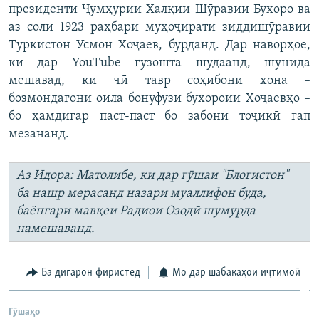
президенти Ҷумҳурии Халқии Шӯравии Бухоро ва
аз соли 1923 раҳбари муҳоҷирати зиддишӯравии
Туркистон Усмон Хоҷаев, бурданд. Дар наворҳое,
ки дар YouTube гузошта шудаанд, шунида
мешавад, ки чӣ тавр соҳибони хона –
бозмондагони оила бонуфузи бухороии Хоҷаевҳо –
бо ҳамдигар паст-паст бо забони тоҷикӣ гап
мезананд.
Аз Идора: Матолибе, ки дар гӯшаи "Блогистон"
ба нашр мерасанд назари муаллифон буда,
баёнгари мавқеи Радиои Озодӣ шумурда
намешаванд.
Ба дигарон фиристед
Мо дар шабакаҳои иҷтимоӣ
Гӯшаҳо