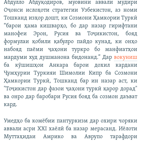
Абдулло Абдуқодиров, муовини аввали мудири
Оҷонси ислоҳоти стратегии Узбекистон, аз номи
Тошканд изҳор дошт, ки Созмони Ҳамкории Туркӣ
“барои ҳама кишварҳо, бо дар назар гирифтани
манофеи Эрон, Русия ва Тоҷикистон, бояд
формулаи қобили қабулро пайдо кунад, ки онҳо
набояд паёми ҷаҳони туркро бо манфиатҳои
мардуми худ душманона бидонанд.” Дар
вокуниш
ба кӯшишҳои Анкара барои дохил кардани
Ҷумҳурии Туркияи Шимолии Кипр ба Созмони
Ҳамкории Туркӣ, Тошканд бар ин назар аст, ки
"Тоҷикистон дар фазои ҷаҳони туркӣ қарор дорад"
ва онро дар баробари Русия бояд ба созмон даъват
кард.
Умедҳо ба комёбии пантуркизм дар охири чоряки
аввали асри XXI хаёлӣ ба назар мерасанд. Иёлоти
Муттаҳидаи Амрико ва Аврупо тарафдори