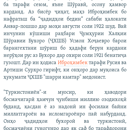
ба тарафи сеюм, яъне Шӯравӣ, осону ҳамвор
карданд. Аз бисёр ҷиҳат, маҳз Иброҳимбек бо
нафраташ ба “ҷадидҳои бедин” сабаби ҳалокати
Анвар-пошшо дар моҳи августи соли 1922 шуд. Вай
инчунин кӯшиши раҳбари Ҷумҳурии Халқии
Шӯравии Бухоро (ҶХШБ) Усмон Хоҷаевро барои
барангехтани шӯриш бо ҳадафи берун кардани
нерӯҳои рус аз Бухоро дар охири соли 1921 бенатиҷа
гузошт. Дар ин ҳодиса
Иброҳимбек
тарафи Русия ва
Артиши Сурхро гирифт, ки онҳоро дар муқоиса бо
ҳукумати ҶХШБ "шарри камтар" медонист.
"Туркистониён"-и муосир, ки ҳаводори
босмачигарӣ ҳамчун ҷунбиши миллию озодихоҳӣ
буданд, қасдан ё аз надонӣ ин фосилаи байни
миллатгароён ва исломгароёнро пай набурданд.
Онҳо ҷадидҳои бухороӣ ва туркистонӣ,
босмачиёни гуногунро дар як саф бо тарафдорони