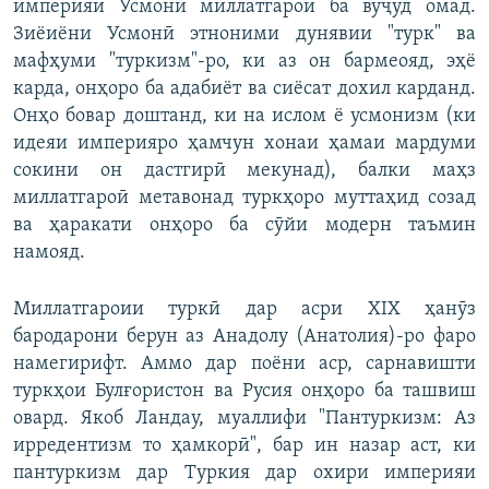
империяи Усмонӣ миллатгароӣ ба вуҷуд омад.
Зиёиёни Усмонӣ этноними дунявии "турк" ва
мафҳуми "туркизм"-ро, ки аз он бармеояд, эҳё
карда, онҳоро ба адабиёт ва сиёсат дохил карданд.
Онҳо бовар доштанд, ки на ислом ё усмонизм (ки
идеяи империяро ҳамчун хонаи ҳамаи мардуми
сокини он дастгирӣ мекунад), балки маҳз
миллатгароӣ метавонад туркҳоро муттаҳид созад
ва ҳаракати онҳоро ба сӯйи модерн таъмин
намояд.
Миллатгароии туркӣ дар асри XIX ҳанӯз
бародарони берун аз Анадолу (Анатолия)-ро фаро
намегирифт. Аммо дар поёни аср, сарнавишти
туркҳои Булғористон ва Русия онҳоро ба ташвиш
овард. Якоб Ландау, муаллифи "Пантуркизм: Аз
ирредентизм то ҳамкорӣ", бар ин назар аст, ки
пантуркизм дар Туркия дар охири империяи