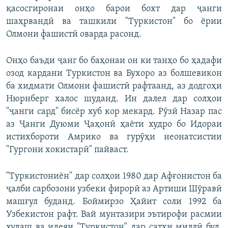
қасосгиронаи онҳо барои бохт дар ҷанги
шаҳрвандӣ ва ташкили "Туркистон" бо ёрии
Олмони фашистӣ оварда расонд.
Онҳо баъди ҷанг бо баҳонаи он ки танҳо бо ҳадафи
озод кардани Туркистон ва Бухоро аз болшевикон
ба хидмати Олмони фашистӣ рафтаанд, аз додгоҳи
Нюрнберг халос шуданд. Ин далел дар солҳои
"ҷанги сард" бисёр хуб кор мекард. Рӯзӣ Назар пас
аз Ҷанги Дуюми Ҷаҳонӣ ҳаёти худро бо Идораи
истихбороти Амрико ва гурӯҳи неонатсистии
"Гургони хокистарӣ" пайваст.
"Туркистониён" дар солҳои 1980 дар Афғонистон ба
ҷалби сарбозони узбеки фирорӣ аз Артиши Шӯравӣ
машғул буданд. Боймирзо Ҳайит соли 1992 ба
Узбекистон рафт. Вай мунтазири эътирофи расмии
худаш ва идеяи "Туркистон" дар сатҳи миллӣ буд,