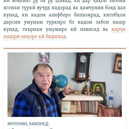
ин воқеият рӯ ба рӯ шавад, ки дар ҷаҳон забони
ягонаи туркӣ вуҷуд надорад ва ҳамчунин бояд ҳал
кунад, ки кадом алифборо бипазирад, китобҳои
дарсии умумии туркиро бо кадом забон нашр
кунад, таърихи умумиро кӣ нависад ва
харҷи
нашри онҳоро кӣ бидиҳад
.
ИНЧУНИН, БИХОНЕД: