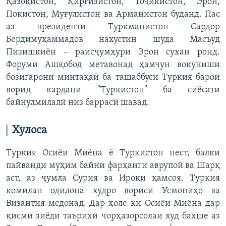
Қазоқистон, Қирғизистон, Тоҷикистон, Эрон,
Покистон, Муғулистон ва Арманистон буданд. Пас
аз президенти Туркманистон Сардор
Бердимуҳаммадов нахустин шуда Масъуд
Пизишкиён – раисҷумҳури Эрон сухан ронд.
Форуми Ашқобод метавонад ҳамчун вокуниши
бозигарони минтақаӣ ба ташаббуси Туркия барои
ворид кардани "Туркистон" ба сиёсати
байнулмилалӣ низ баррасӣ шавад.
Хулоса
Туркия Осиёи Миёна ё Туркистон нест, балки
пайванди муҳим байни фарҳанги аврупоӣ ва Шарқ
аст, аз ҷумла Сурия ва Ироқи ҳамсоя. Туркия
комилан одилона худро вориси Усмониҳо ва
Византия медонад. Дар ҳоле ки Осиёи Миёна дар
қисми зиёди таърихи чорҳазорсолаи худ бахше аз