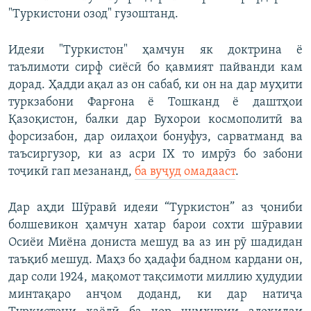
"Туркистони озод" гузоштанд.
Идеяи "Туркистон" ҳамчун як доктрина ё
таълимоти сирф сиёсӣ бо қавмият пайванди кам
дорад. Ҳадди ақал аз он сабаб, ки он на дар муҳити
туркзабони Фарғона ё Тошканд ё даштҳои
Қазоқистон, балки дар Бухорои космополитӣ ва
форсизабон, дар оилаҳои бонуфуз, сарватманд ва
таъсиргузор, ки аз асри IX то имрӯз бо забони
тоҷикӣ гап мезананд,
ба вуҷуд омадааст
.
Дар аҳди Шӯравӣ идеяи “Туркистон” аз ҷониби
болшевикон ҳамчун хатар барои сохти шӯравии
Осиёи Миёна дониста мешуд ва аз ин рӯ шадидан
таъқиб мешуд. Маҳз бо ҳадафи бадном кардани он,
дар соли 1924, мақомот тақсимоти миллию ҳудудии
минтақаро анҷом доданд, ки дар натиҷа