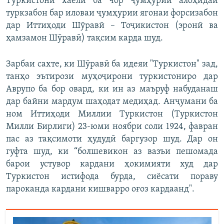
Туркистони хаёлӣ ба чор ҷумҳурии алоҳидаи
туркзабон бар иловаи ҷумҳурии ягонаи форсизабон
дар Иттиҳоди Шӯравӣ – Тоҷикистон (эронӣ ва
ҳамзамон Шӯравӣ) тақсим карда шуд.
Зарбаи сахте, ки Шӯравӣ ба идеяи "Туркистон" зад,
танҳо эътирози муҳоҷирони туркистониро дар
Аврупо ба бор овард, ки ин аз маъруф набуданаш
дар байни мардум шаҳодат медиҳад. Анҷумани ба
ном Иттиҳоди Миллии Туркистон (Туркистон
Милли Бирлиги) 23-юми ноябри соли 1924, фавран
пас аз тақсимоти ҳудудӣ баргузор шуд. Дар он
гуфта шуд, ки “болшевикон аз вазъи пешомада
барои устувор кардани ҳокимияти худ дар
Туркистон истифода бурда, сиёсати пораву
пароканда кардани кишварро оғоз кардаанд".