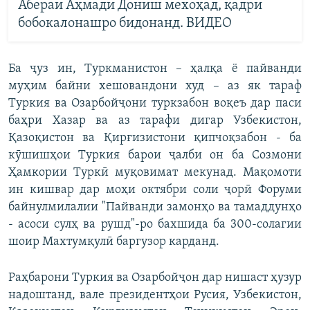
Абераи Аҳмади Дониш мехоҳад, қадри
бобокалонашро бидонанд. ВИДЕО
Ба ҷуз ин, Туркманистон – ҳалқа ё пайванди
муҳим байни хешовандони худ – аз як тараф
Туркия ва Озарбойҷони туркзабон воқеъ дар паси
баҳри Хазар ва аз тарафи дигар Узбекистон,
Қазоқистон ва Қирғизистони қипчоқзабон - ба
кӯшишҳои Туркия барои ҷалби он ба Созмони
Ҳамкории Туркӣ муқовимат мекунад. Мақомоти
ин кишвар дар моҳи октябри соли ҷорӣ Форуми
байнулмилалии "Пайванди замонҳо ва тамаддунҳо
- асоси сулҳ ва рушд"-ро бахшида ба 300-солагии
шоир Махтумқулӣ баргузор карданд.
Раҳбарони Туркия ва Озарбойҷон дар нишаст ҳузур
надоштанд, вале президентҳои Русия, Узбекистон,