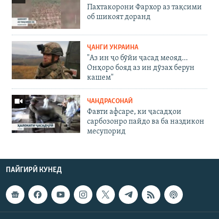
Пахтакорони Фархор аз тақсими
об шикоят доранд
ҶАНГИ УКРАИНА
"Аз ин ҷо бӯйи ҷасад меояд…
Онҳоро бояд аз ин дӯзах берун
кашем"
ЧАНДРАСОНАӢ
Фавти афсаре, ки ҷасадҳои
сарбозонро пайдо ва ба наздикон
месупорид
ПАЙГИРӢ КУНЕД