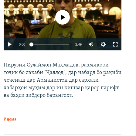
Феълан кор намекунад
Auto
0:00
2:49
240p
Пирӯзии Сулаймон Маҳмадов, размикори
360p
тоҷик бо лақаби "Ҷаллод", дар набард бо рақиби
480p
Auto
240p
360p
480p
чеченаш дар Арманистон дар сархати
720p
хабарҳои муҳим дар ин кишвар қарор гирифт
720p
1080p
ва баҳси зиёдеро барангехт.
1080p
Идома