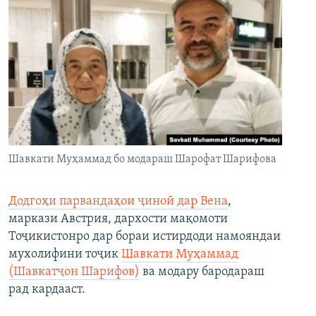
Шавкати Муҳаммад бо модараш Шарофат Шарифова
Додгоҳи парвандаҳои ҷиноӣ дар Вена
,
маркази Австрия, дархости мақомоти
Тоҷикистонро дар бораи истирдоди намояндаи
мухолифини тоҷик
Шавкати Муҳаммад
(Шавкатҷон Шарифов)
ва модару бародараш
рад кардааст.