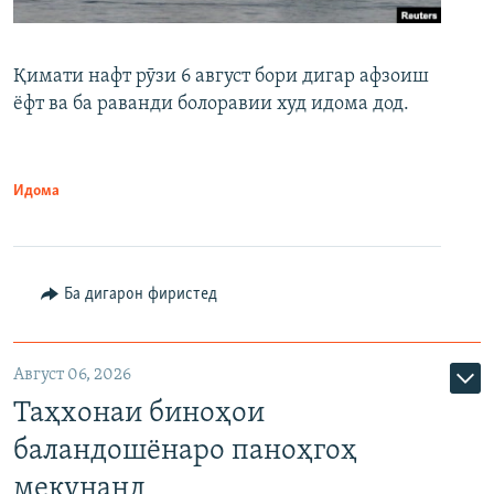
Қимати нафт рӯзи 6 август бори дигар афзоиш
ёфт ва ба раванди болоравии худ идома дод.
Идома
Ба дигарон фиристед
Август 06, 2026
Таҳхонаи биноҳои
баландошёнаро паноҳгоҳ
мекунанд