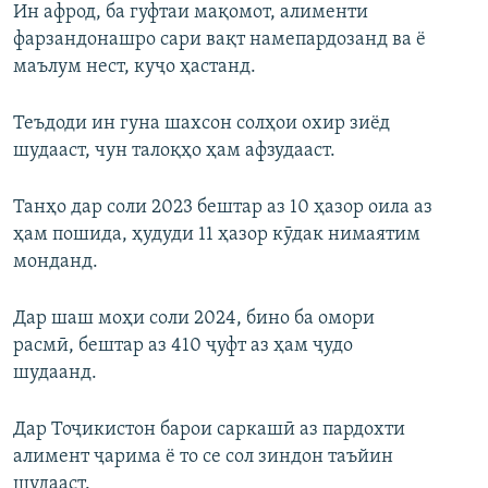
Ин афрод, ба гуфтаи мақомот, алименти
фарзандонашро сари вақт намепардозанд ва ё
маълум нест, куҷо ҳастанд.
Теъдоди ин гуна шахсон солҳои охир зиёд
шудааст, чун талоқҳо ҳам афзудааст.
Танҳо дар соли 2023 бештар аз 10 ҳазор оила аз
ҳам пошида, ҳудуди 11 ҳазор кӯдак нимаятим
монданд.
Дар шаш моҳи соли 2024, бино ба омори
расмӣ, бештар аз 410 ҷуфт аз ҳам ҷудо
шудаанд.
Дар Тоҷикистон барои саркашӣ аз пардохти
алимент ҷарима ё то се сол зиндон таъйин
шудааст.