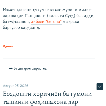
Намояндагони ҳукумат ва маъмурони милиса
дар шаҳри Панҷакент (вилояти Суғд) ба зидди,
ба гуфтаашон,
либоси “бегона”
маърака
баргузор кардаанд.
Идома
Ба дигарон фиристед
Август 05, 2026
Боздошти хориҷиён ба гумони
ташкили фоҳишахона дар