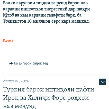
Бонки аврупоии таҷдид ва рушд барои нав
кардани иншоотҳои энергетикӣ дар шаҳри
Кӯлоб ва кам кардани талафоти барқ, ба
Тоҷикистон 10 миллион евро қарз медиҳад.
Идома
Ба дигарон фиристед
Август 06, 2026
Туркия барои интиқоли нафти
Ироқ ва Халиҷи Форс роҳҳои
нав меҷӯяд