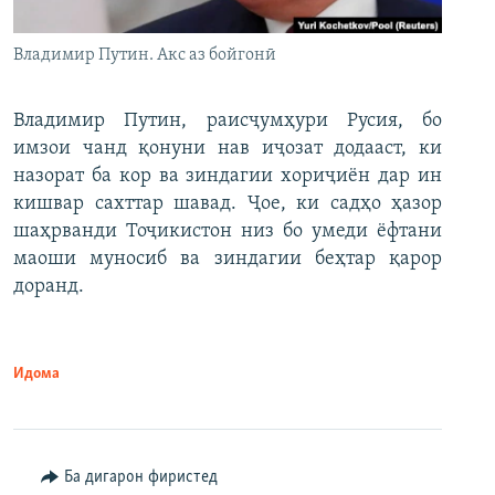
Владимир Путин. Акс аз бойгонӣ
Владимир Путин, раисҷумҳури Русия, бо
имзои чанд қонуни нав иҷозат додааст, ки
назорат ба кор ва зиндагии хориҷиён дар ин
кишвар сахттар шавад. Ҷое, ки садҳо ҳазор
шаҳрванди Тоҷикистон низ бо умеди ёфтани
маоши муносиб ва зиндагии беҳтар қарор
доранд.
Идома
Ба дигарон фиристед