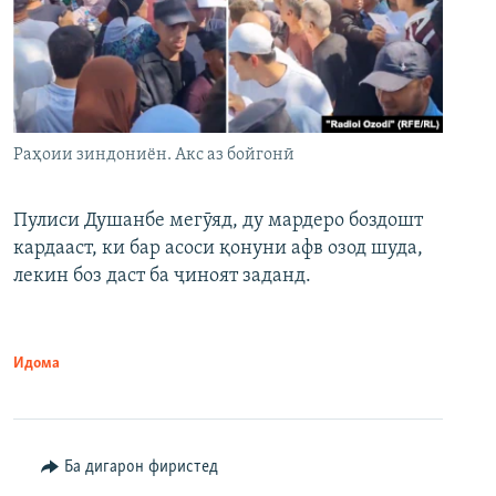
Раҳоии зиндониён. Акс аз бойгонӣ
Пулиси Душанбе мегӯяд, ду мардеро боздошт
кардааст, ки бар асоси қонуни афв озод шуда,
лекин боз даст ба ҷиноят заданд.
Идома
Ба дигарон фиристед