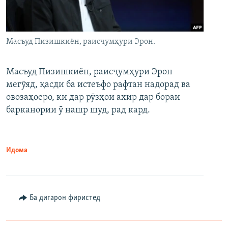
Масъуд Пизишкиён, раисҷумҳури Эрон.
Масъуд Пизишкиён, раисҷумҳури Эрон
мегӯяд, қасди ба истеъфо рафтан надорад ва
овозаҳоеро, ки дар рӯзҳои ахир дар бораи
барканории ӯ нашр шуд, рад кард.
Идома
Ба дигарон фиристед