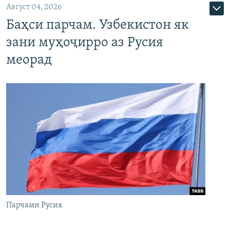
Август 04, 2026
Баҳси парчам. Узбекистон як
зани муҳоҷирро аз Русия
меорад
Парчами Русия