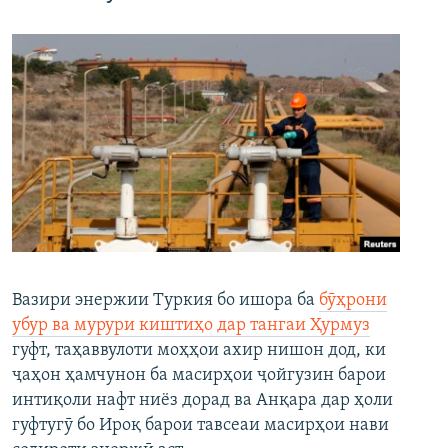
Вазири энержии Туркия бо ишора ба
бӯҳрони
убур ва мурури киштиҳо дар тангаи Ҳурмуз
гуфт, таҳаввулоти моҳҳои ахир нишон дод, ки
ҷаҳон ҳамчунон ба масирҳои ҷойгузин барои
интиқоли нафт ниёз дорад ва Анқара дар ҳоли
гуфтугӯ бо Ироқ барои тавсеаи масирҳои нави