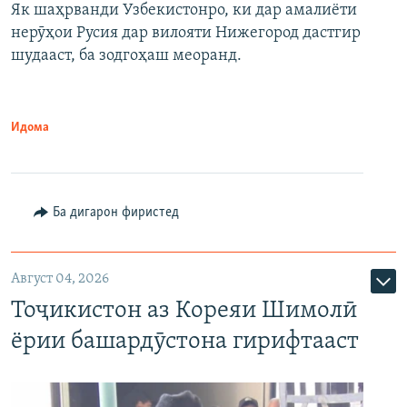
Як шаҳрванди Узбекистонро, ки дар амалиёти
нерӯҳои Русия дар вилояти Нижегород дастгир
шудааст, ба зодгоҳаш меоранд.
Идома
Ба дигарон фиристед
Август 04, 2026
Тоҷикистон аз Кореяи Шимолӣ
ёрии башардӯстона гирифтааст