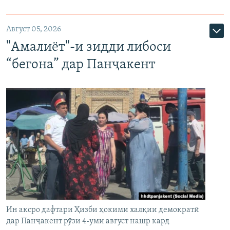
Август 05, 2026
"Амалиёт"-и зидди либоси
“бегона” дар Панҷакент
Ин аксро дафтари Ҳизби ҳокими халқии демократӣ
дар Панҷакент рӯзи 4-уми август нашр кард