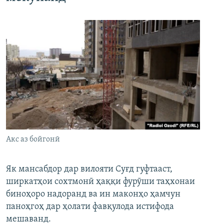
Акс аз бойгонӣ
Як мансабдор дар вилояти Суғд гуфтааст,
ширкатҳои сохтмонӣ ҳаққи фурӯши таҳхонаи
биноҳоро надоранд ва ин маконҳо ҳамчун
паноҳгоҳ дар ҳолати фавқулода истифода
мешаванд.