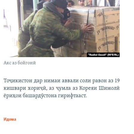
Акс аз бойгонӣ
Тоҷикистон дар нимаи аввали соли равон аз 19
кишвари хориҷӣ, аз ҷумла аз Кореяи Шимолӣ
ёриҳои башардӯстона гирифтааст.
Идома