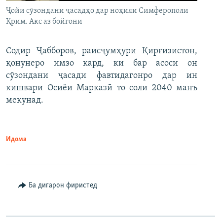
Ҷойи сӯзондани ҷасадҳо дар ноҳияи Симферополи
Қрим. Акс аз бойгонӣ
Содир Ҷабборов, раисҷумҳури Қирғизистон,
қонунеро имзо кард, ки бар асоси он
сӯзондани ҷасади фавтидагонро дар ин
кишвари Осиёи Марказӣ то соли 2040 манъ
мекунад.
Идома
Ба дигарон фиристед