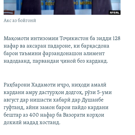
ГУЗОРИШҲОИ РАДИОӢ
Русский
Акс аз бойгонӣ
ПАЙГИРӢ КУНЕД
Мақомоти интизомии Тоҷикистон ба зидди 128
нафар ва аксаран падароне, ки барқасдона
барои таъмини фарзандонашон алимент
надодаанд, парвандаи ҷиноӣ боз карданд.
Ҳамаи сомонаҳои RFE/RL
Раҳбарони Хадамоти иҷро, ниҳоди амалӣ
кардани амру дастурҳои додгоҳ, рӯзи 5-уми
август дар нишасти хабарӣ дар Душанбе
гуфтанд, айни замон барои пайдо кардани
бештар аз 400 нафар ба Вазорати корҳои
дохилӣ мадад хостанд.