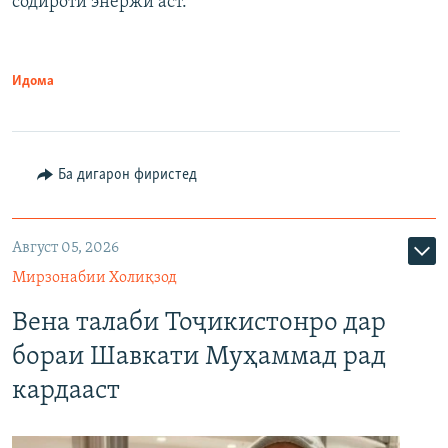
содироти энержӣ аст.
Идома
Ба дигарон фиристед
Август 05, 2026
Мирзонабии Холиқзод
Вена талаби Тоҷикистонро дар
бораи Шавкати Муҳаммад рад
кардааст