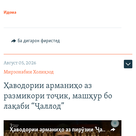
Идома
Ба дигарон фиристед
Август 05, 2026
Мирзонабии Холиқзод
Ҳаводории арманиҳо аз
размикори тоҷик, машҳур бо
лақаби “Ҷаллод”
Ҳаводории арманиҳо аз пирӯзии "Ҷаллод"-и тоҷик