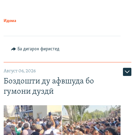
Идома
Ба дигарон фиристед
Август 06, 2026
Боздошти ду афвшуда бо
гумони дуздӣ