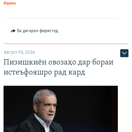
Идома
Ба дигарон фиристед
Август 05, 2026
Пизишкиён овозаҳо дар бораи
истеъфояшро рад кард