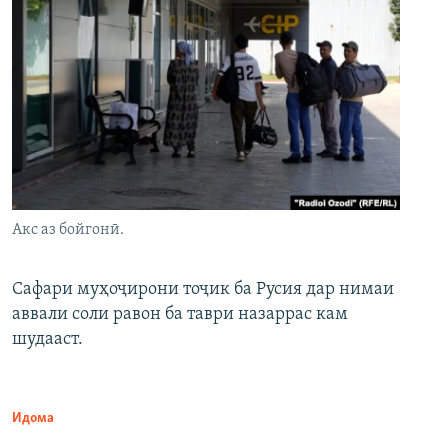
Акс аз бойгонӣ.
Сафари муҳоҷирони тоҷик ба Русия дар нимаи
аввали соли равон ба таври назаррас кам
шудааст.
Идома