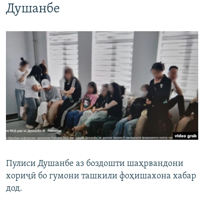
Душанбе
Пулиси Душанбе аз боздошти шаҳрвандони
хориҷӣ бо гумони ташкили фоҳишахона хабар
дод.