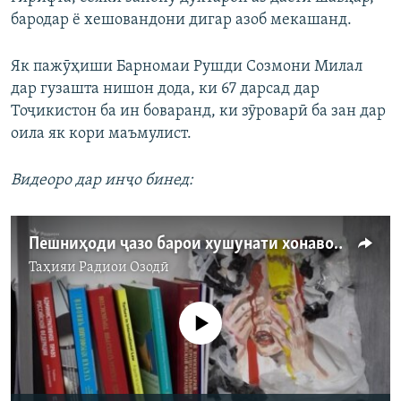
бародар ё хешовандони дигар азоб мекашанд.
Як пажӯҳиши Барномаи Рушди Созмони Милал
дар гузашта нишон дода, ки 67 дарсад дар
Тоҷикистон ба ин боваранд, ки зӯроварӣ ба зан дар
оила як кори маъмулист.
Видеоро дар инҷо бинед:
Пешниҳоди ҷазо барои хушунати хонаводагӣ дар Тоҷикистон
Таҳияи
Радиои Озодӣ
Феълан кор намекунад