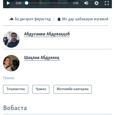
Auto
0:00
3:09
240p
Ба дигарон фиристед
Мо дар шабакаҳои иҷтимоӣ
360p
Auto
240p
360p
480p
480p
Абдуғании Абдуваҳҳоб
720p
720p
1080p
1080p
Шаҳлои Абдуллоҳ
Гӯшаҳо
Тоҷикистон
Ҷомeа
Матолиби навтарин
Вобаста