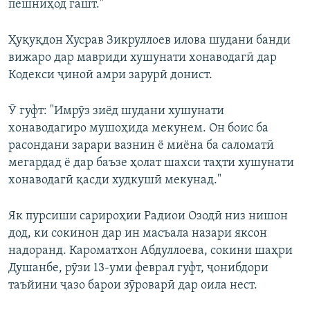
пешниҳод гашт."
Ҳуқуқдон Хусрав Зикруллоев илова шудани банди
вижаро дар мавриди хушунати хонаводагӣ дар
Кодекси ҷиноӣ амри зарурӣ донист.
Ӯ гуфт: "Имрӯз зиёд шудани хушунати
хонаводагиро мушоҳида мекунем. Он боис ба
расондани зарари вазнин ё миёна ба саломатӣ
мегардад ё дар баъзе ҳолат шахси таҳти хушунати
хонаводагӣ қасди худкушӣ мекунад."
Як пурсиши сарироҳии Радиои Озодӣ низ нишон
дод, ки сокинон дар ин масъала назари яксон
надоранд. Кароматхон Абдуллоева, сокини шаҳри
Душанбе, рӯзи 13-уми феврал гуфт, ҷонибдори
таъйини ҷазо барои зӯроварӣ дар оила нест.