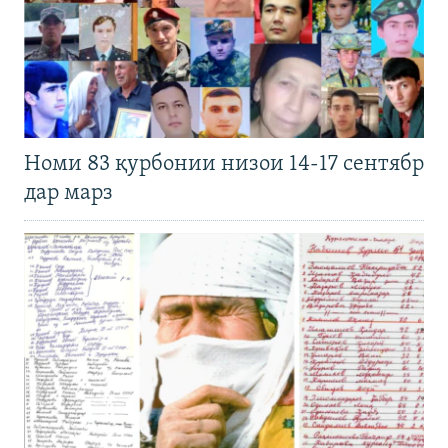
Номи 83 қурбонии низои 14-17 сентябр
дар марз