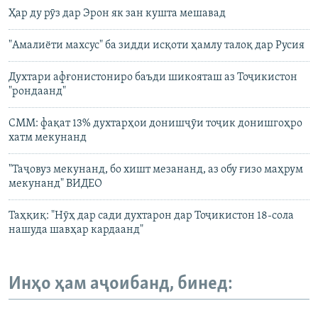
Ҳар ду рӯз дар Эрон як зан кушта мешавад
"Амалиёти махсус" ба зидди исқоти ҳамлу талоқ дар Русия
Духтари афғонистониро баъди шикояташ аз Тоҷикистон
"рондаанд"
СММ: фақат 13% духтарҳои донишҷӯи тоҷик донишгоҳро
хатм мекунанд
"Таҷовуз мекунанд, бо хишт мезананд, аз обу ғизо маҳрум
мекунанд" ВИДЕО
Таҳқиқ: "Нӯҳ дар сади духтарон дар Тоҷикистон 18-сола
нашуда шавҳар кардаанд"
Инҳо ҳам аҷоибанд, бинед: