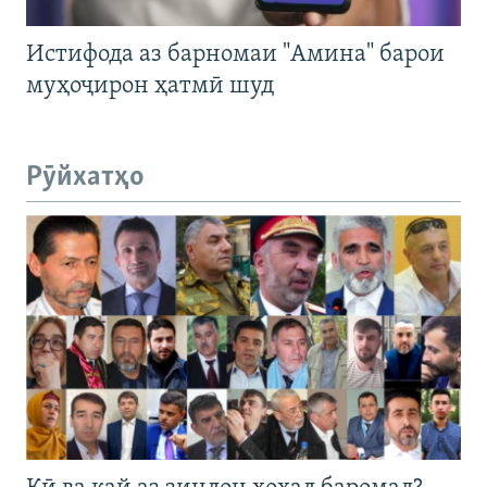
Истифода аз барномаи "Амина" барои
муҳоҷирон ҳатмӣ шуд
Рӯйхатҳо