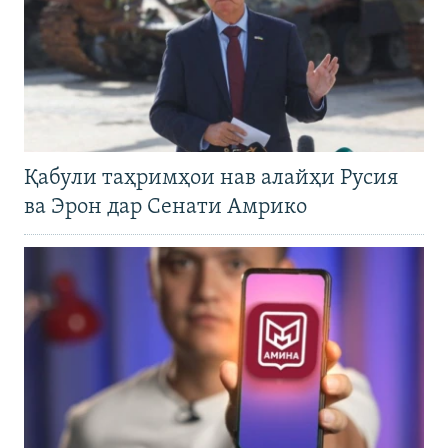
Қабули таҳримҳои нав алайҳи Русия
ва Эрон дар Сенати Амрико