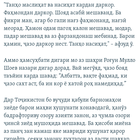
"Танҳо маслиҳат ва насиҳат кардан даркор.
Фаҳмондан даркор. Шояд асабӣ мешаванд. Ба
фикри ман, агар бо гапи нағз фаҳмонанд, нағзӣ
меорад. Ҳамон одам пагоҳ калон мешавад, модар,
падар мешавад ва аз фарзандонаш мебинад. Барои
ҳамин, ҷазо даркор нест. Танҳо насиҳат," – афзуд ӯ.
Аммо ҳамсуҳбати дигари мо аз шаҳри Роғун Мулло
Шоев назари дигар дорад. Вай мегӯяд, ҷазо бояд
таъйин карда шавад: “Албатта, вақте фаҳмад, ки
ҷазо сахт аст, ба ин кор ё хатоӣ роҳ намедиҳад.”
Дар Тоҷикистон бо вуҷуди қабули барномаҳои
зиёде барои маҳви хушунати хонаводагӣ, ҳанӯз
бадрафториву озору азияти занон, аз ҷумла озори
ҷинсӣ зиёд мушоҳида мешавад. Ба ҳисоби миёна
аз панҷ зан камаш яке мавриди хушунат қарор
гирифта, сеяки занону духтарон аз дасти шавҳар,