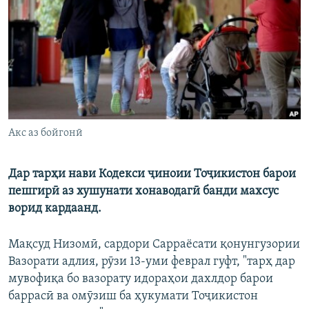
ГУЗОРИШҲОИ РАДИОӢ
Русский
ПАЙГИРӢ КУНЕД
Акс аз бойгонӣ
Ҳамаи сомонаҳои RFE/RL
Дар тарҳи нави Кодекси ҷиноии Тоҷикистон барои
пешгирӣ аз хушунати хонаводагӣ банди махсус
ворид кардаанд.
Мақсуд Низомӣ, сардори Сарраёсати қонунгузории
Вазорати адлия, рӯзи 13-уми феврал гуфт, "тарҳ дар
мувофиқа бо вазорату идораҳои дахлдор барои
баррасӣ ва омӯзиш ба ҳукумати Тоҷикистон