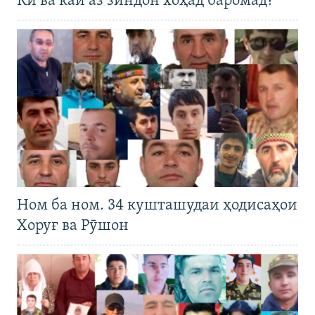
Кӣ ва кай аз зиндон хоҳад баромад?
Ном ба ном. 34 кушташудаи ҳодисаҳои
Хоруғ ва Рӯшон