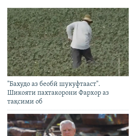
"Бахудо аз беобӣ шукуфтааст".
Шикояти пахтакорони Фархор аз
тақсими об