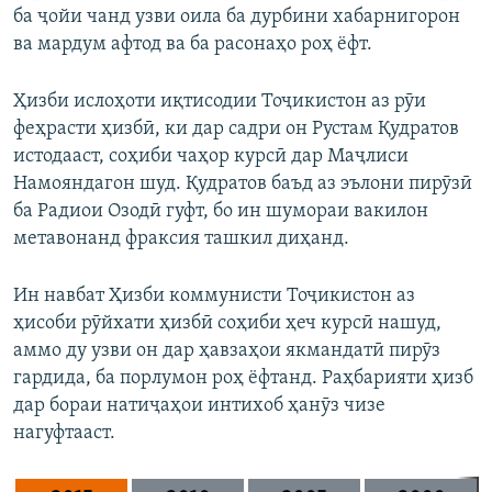
ба ҷойи чанд узви оила ба дурбини хабарнигорон
ва мардум афтод ва ба расонаҳо роҳ ёфт.
Ҳизби ислоҳоти иқтисодии Тоҷикистон аз рӯи
феҳрасти ҳизбӣ, ки дар садри он Рустам Қудратов
истодааст, соҳиби чаҳор курсӣ дар Маҷлиси
Намояндагон шуд. Қудратов баъд аз эълони пирӯзӣ
ба Радиои Озодӣ гуфт, бо ин шумораи вакилон
метавонанд фраксия ташкил диҳанд.
Ин навбат Ҳизби коммунисти Тоҷикистон аз
ҳисоби рӯйхати ҳизбӣ соҳиби ҳеч курсӣ нашуд,
аммо ду узви он дар ҳавзаҳои якмандатӣ пирӯз
гардида, ба порлумон роҳ ёфтанд. Раҳбарияти ҳизб
дар бораи натиҷаҳои интихоб ҳанӯз чизе
нагуфтааст.