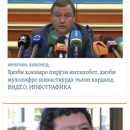
ИНЧУНИН, БИХОНЕД:
Ҳизби ҳокимро пирӯзи интихобот, ҳизби
мухолифро шикастхӯрда эълон карданд.
ВИДЕО, ИНФОГРАФИКА