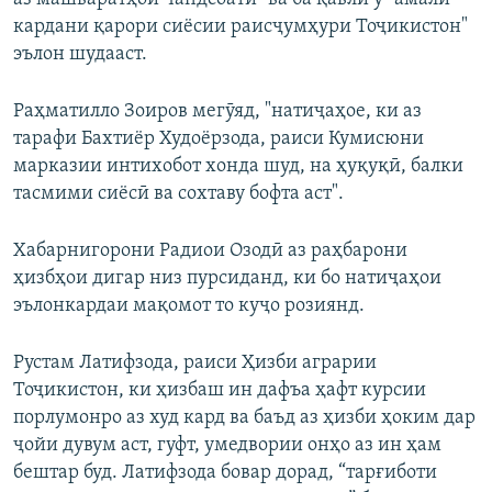
кардани қарори сиёсии раисҷумҳури Тоҷикистон"
эълон шудааст.
Раҳматилло Зоиров мегӯяд, "натиҷаҳое, ки аз
тарафи Бахтиёр Худоёрзода, раиси Кумисюни
марказии интихобот хонда шуд, на ҳуқуқӣ, балки
тасмими сиёсӣ ва сохтаву бофта аст".
Хабарнигорони Радиои Озодӣ аз раҳбарони
ҳизбҳои дигар низ пурсиданд, ки бо натиҷаҳои
эълонкардаи мақомот то куҷо розиянд.
Рустам Латифзода, раиси Ҳизби аграрии
Тоҷикистон, ки ҳизбаш ин дафъа ҳафт курсии
порлумонро аз худ кард ва баъд аз ҳизби ҳоким дар
ҷойи дувум аст, гуфт, умедвории онҳо аз ин ҳам
бештар буд. Латифзода бовар дорад, “тарғиботи