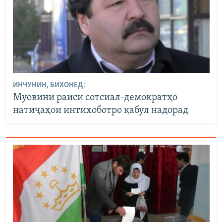
ИНЧУНИН, БИХОНЕД:
Муовини раиси сотсиал-демократҳо
натиҷаҳои интихоботро қабул надорад