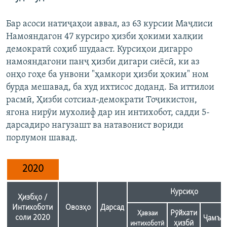
Бар асоси натиҷаҳои аввал, аз 63 курсии Маҷлиси
Намояндагон 47 курсиро ҳизби ҳокими халқии
демократӣ соҳиб шудааст. Курсиҳои дигарро
намояндагони панҷ ҳизби дигари сиёсӣ, ки аз
онҳо гоҳе ба унвони "ҳамкори ҳизби ҳоким" ном
бурда мешавад, ба худ ихтисос доданд. Ба иттилои
расмӣ, Ҳизби сотсиал-демократи Тоҷикистон,
ягона нирӯи мухолиф дар ин интихобот, садди 5-
дарсадиро нагузашт ва натавонист вориди
порлумон шавад.