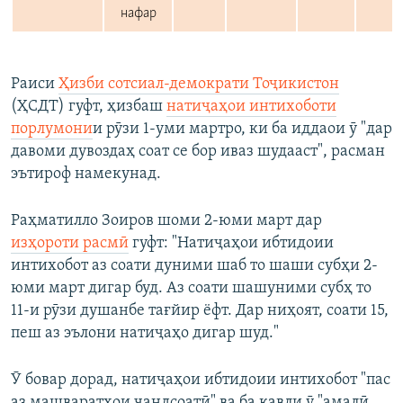
Раиси
Ҳизби сотсиал-демократи Тоҷикистон
(ҲСДТ) гуфт, ҳизбаш
натиҷаҳои интихоботи
порлумони
и рӯзи 1-уми мартро, ки ба иддаои ӯ "дар
давоми дувоздаҳ соат се бор иваз шудааст", расман
эътироф намекунад.
Раҳматилло Зоиров шоми 2-юми март дар
изҳороти расмӣ
гуфт: "Натиҷаҳои ибтидоии
интихобот аз соати дуними шаб то шаши субҳи 2-
юми март дигар буд. Аз соати шашуними субҳ то
11-и рӯзи душанбе тағйир ёфт. Дар ниҳоят, соати 15,
пеш аз эълони натиҷаҳо дигар шуд."
Ӯ бовар дорад, натиҷаҳои ибтидоии интихобот "пас
аз машваратҳои чандсоатӣ" ва ба қавли ӯ "амалӣ