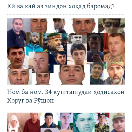
Кӣ ва кай аз зиндон хоҳад баромад?
Ном ба ном. 34 кушташудаи ҳодисаҳои
Хоруғ ва Рӯшон