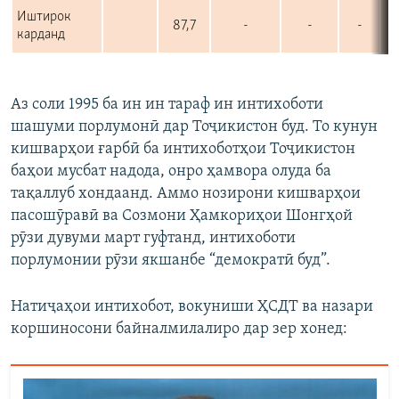
Аз соли 1995 ба ин ин тараф ин интихоботи
шашуми порлумонӣ дар Тоҷикистон буд. То кунун
кишварҳои ғарбӣ ба интихоботҳои Тоҷикистон
баҳои мусбат надода, онро ҳамвора олуда ба
тақаллуб хондаанд. Аммо нозирони кишварҳои
пасошӯравӣ ва Созмони Ҳамкориҳои Шонгҳой
рӯзи дувуми март гуфтанд, интихоботи
порлумонии рӯзи якшанбе “демократӣ буд”.
Натиҷаҳои интихобот, вокуниши ҲСДТ ва назари
коршиносони байналмилалиро дар зер хонед: