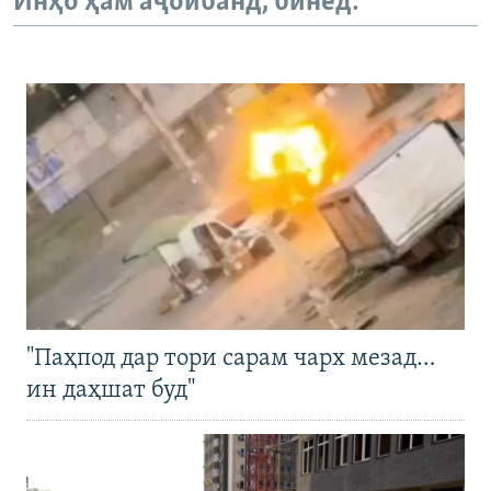
Инҳо ҳам аҷоибанд, бинед:
"Паҳпод дар тори сарам чарх мезад…
ин даҳшат буд"