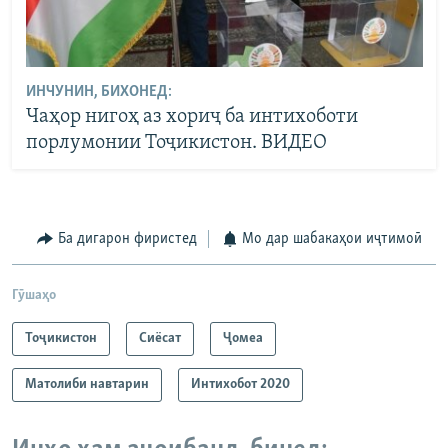
ИНЧУНИН, БИХОНЕД:
Чаҳор нигоҳ аз хориҷ ба интихоботи
порлумонии Тоҷикистон. ВИДЕО
Ба дигарон фиристед
Мо дар шабакаҳои иҷтимоӣ
Гӯшаҳо
Тоҷикистон
Сиёсат
Ҷомeа
Матолиби навтарин
Интихобот 2020