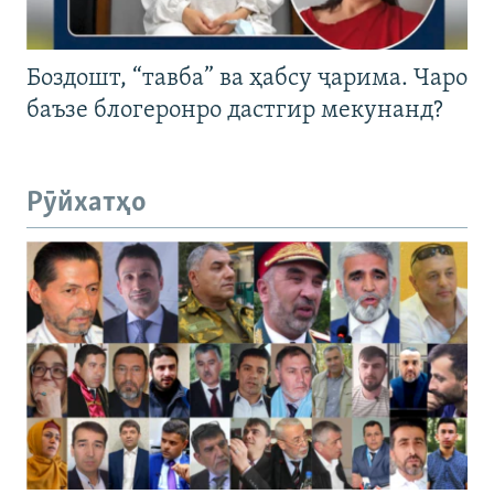
Боздошт, “тавба” ва ҳабсу ҷарима. Чаро
баъзе блогеронро дастгир мекунанд?
Рӯйхатҳо