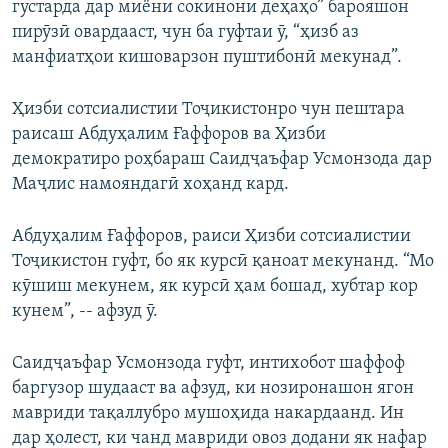
густарда дар миёни сокинони деҳаҳо” барояшон
пирӯзӣ овардааст, чун ба гуфтаи ӯ, “ҳизб аз
манфиатҳои кишоварзон пуштибонӣ мекунад”.
Ҳизби сотсиалистии Тоҷикистонро чун пештара
раисаш Абдуҳалим Ғаффоров ва Ҳизби
демократиро роҳбараш Саидҷаъфар Усмонзода дар
Маҷлис намояндагӣ хоҳанд кард.
Абдуҳалим Ғаффоров, раиси Ҳизби сотсиалистии
Тоҷикистон гуфт, бо як курсӣ қаноат мекунанд. “Мо
кӯшиш мекунем, як курсӣ ҳам бошад, хубтар кор
кунем”, -- афзуд ӯ.
Саидҷаъфар Усмонзода гуфт, интихобот шаффоф
баргузор шудааст ва афзуд, ки нозиронашон ягон
мавриди тақаллубро мушоҳида накардаанд. Ин
дар ҳолест, ки чанд мавриди овоз додани як нафар