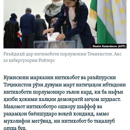
ГУЗОРИШҲОИ РАДИОӢ
Русский
ПАЙГИРӢ КУНЕД
Раъйдиҳӣ дар интихоботи порлумонии Тоҷикистон. Акс
аз хабаргузории Ройтерс
Ҳамаи сомонаҳои RFE/RL
Кумисюни марказии интихобот ва раъйпурсии
Тоҷикистон рӯзи дувуми март натиҷаҳои ибтидоии
интихоботи порлумониро эълон кард, ки ба нафъи
ҳизби ҳокими халқии демократӣ анҷом шудааст.
Мақомот интихоботро ошкору шаффоф ва
рақамҳои баёншударо воқеӣ хонданд, аммо
мухолифон мегӯянд, ин интихобот бо тақаллуб
олуда буд.