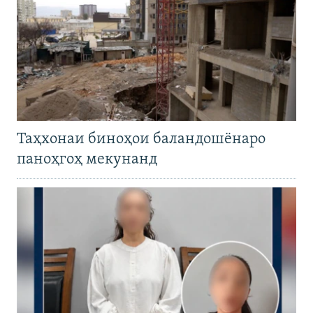
Таҳхонаи биноҳои баландошёнаро
паноҳгоҳ мекунанд