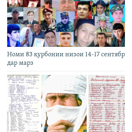
Номи 83 қурбонии низои 14-17 сентябр
дар марз