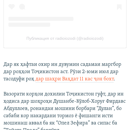
Дар як ҳафтаи охир ин дувумин садамаи маргбор
дар роҳҳои Тоҷикистон аст. Рӯзи 2-юми июл дар
тасодуфи роҳ
дар шаҳри Ваҳдат 11 кас ҷон бохт
.
Вазорати корҳои дохилии Тоҷикистон гуфт, дар ин
ҳодиса дар шоҳроҳи Душанбе-Кӯлоб-Хоруғ Фирдавс
Абдуллоев, ронандаи мошини борбари “Дулан”, бо
сабаби кор накардани тормоз ё фишанги исти
мошинаш аввал ба як “Опел Зефира” ва сипас ба