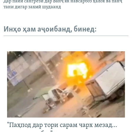
Дар пайи сангрезӣ дар Ванҷ як навсарбоз ҳалок ва панҷ
тани дигар захмӣ шудаанд
Инҳо ҳам аҷоибанд, бинед:
"Паҳпод дар тори сарам чарх мезад…