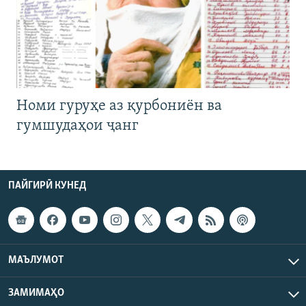
Номи гуруҳе аз қурбониён ва
гумшудаҳои ҷанг
ПАЙГИРӢ КУНЕД
МАЪЛУМОТ
ЗАМИМАҲО