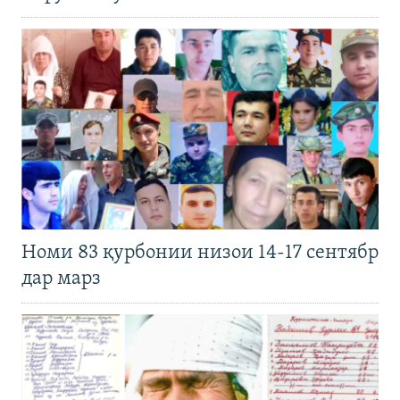
Номи 83 қурбонии низои 14-17 сентябр
дар марз