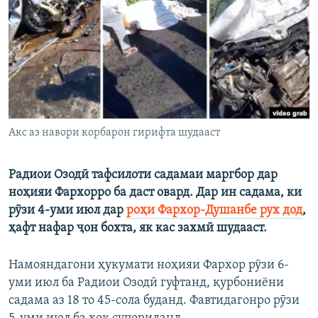
ГУЗОРИШҲОИ РАДИОӢ
Русский
ПАЙГИРӢ КУНЕД
Акс аз навори корбарон гирифта шудааст
Ҳамаи сомонаҳои RFE/RL
Радиои Озодӣ тафсилоти садамаи маргбор дар
ноҳияи Фархорро ба даст овард. Дар ин садама, ки
рӯзи 4-уми июл дар
роҳи Фархор-Душанбе рух дод
,
ҳафт нафар ҷон бохта, як кас захмӣ шудааст.
Намояндагони ҳукумати ноҳияи Фархор рӯзи 6-
уми июл ба Радиои Озодӣ гуфтанд, қурбониёни
садама аз 18 то 45-сола буданд. Фавтидагонро рӯзи