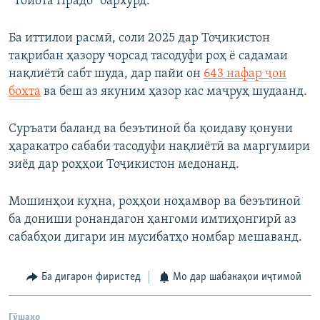
“Тойота Прадо” бархӯрд.
Ба иттилои расмӣ, соли 2025 дар Тоҷикистон
тақрибан ҳазору чорсад тасодуфи роҳ ё садамаи
нақлиётӣ сабт шуда, дар пайи он
643 нафар ҷон
бохта
ва беш аз якуним ҳазор кас маҷруҳ шудаанд.
Суръати баланд ва беэътиноӣ ба қоидаву қонуни
ҳаракатро сабаби тасодуфи нақлиётӣ ва маргумири
зиёд дар роҳҳои Тоҷикистон медонанд.
Мошинҳои куҳна, роҳҳои ноҳамвор ва беэътиноӣ
ба дониши ронандагон ҳангоми имтиҳонгирӣ аз
сабабҳои дигари ин мусибатҳо номбар мешаванд.
Ба дигарон фиристед
Мо дар шабакаҳои иҷтимоӣ
Гӯшаҳо