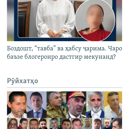
Боздошт, “тавба” ва ҳабсу ҷарима. Чаро
баъзе блогеронро дастгир мекунанд?
Рӯйхатҳо