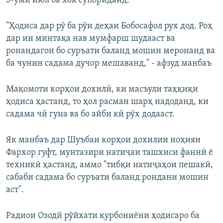
5-уми июл ба хок супориданд.
"Ҳодиса дар рӯ ба рӯи деҳаи Бобосафол рух дод. Роҳ
дар ин минтақа нав мумфарш шудааст ва
ронандагон бо суръати баланд мошин меронанд ва
ба чунин садама дучор мешаванд," - афзуд манбаъ
Мақомоти корҳои дохилӣ, ки масъули таҳқиқи
ҳодиса ҳастанд, то ҳол расман шарҳ надоданд, ки
садама чӣ гуна ва бо айби кӣ рӯх додааст.
Як манбаъ дар Шуъбаи корҳои дохилии ноҳияи
Фархор гуфт, мунтазири натиҷаи ташхиси фаннӣ ё
техникӣ ҳастанд, аммо "тибқи натиҷаҳои пешакӣ,
сабаби садама бо суръати баланд рондани мошин
аст".
Радиои Озодӣ рӯйхати қурбониёни ҳодисаро ба