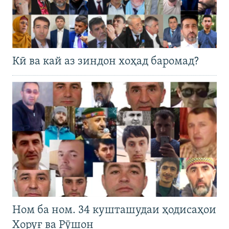
Кӣ ва кай аз зиндон хоҳад баромад?
Ном ба ном. 34 кушташудаи ҳодисаҳои
Хоруғ ва Рӯшон