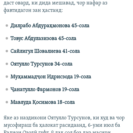
даст овард, ки дида мешавад, чор нафар аз
фавтидагон зан ҳастанд:
Дилрабо Абдураҳмонова 45-сола
Товус Абдулазизова 45-сола
Сайлигул Шовалиева 41-сола
Оятулло Турсунов 34-сола
Муҳаммадҷон Идрисзода 19-сола
Ҷанатулло Фармонов 19-сола
Мавлуда Қосимова 18-сола
Яке аз наздикони Оятулло Турсунов, ки худ ва чор
мусофираш ба ҳалокат расидаанд, 6-уми июл ба
Радиои Озодӣ гуфт, ӯ даҳ сол боз дар масири