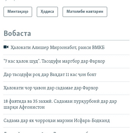
Минтақаҳо
Ҳодиса
Матолиби навтарин
Вобаста
Ҳалокати Алишер Мирзонабот, раиси ВМКБ
"7 кас ҳалок шуд". Тасодуфи маргбор дар Фархор
Дар тасодуфи роҳ дар Ваҳдат 11 кас ҷон бохт
Ҳалокати чор ҷавон дар садамае дар Фархор
18 фавтида ва 35 захмӣ. Садамаи пурқурбонӣ дар дар
шарқи Афғонистон
Садама дар як чорроҳаи марзии Исфара-Бодканд