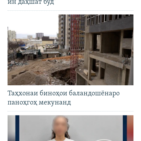
ин даҳшат буд"
Таҳхонаи биноҳои баландошёнаро
паноҳгоҳ мекунанд