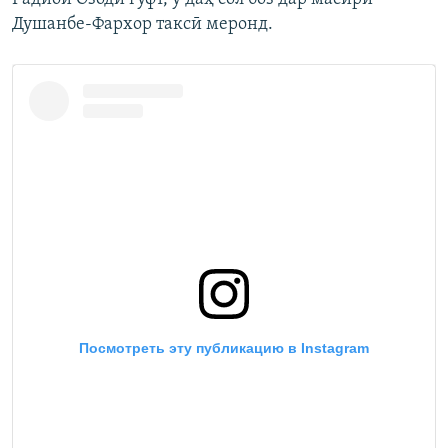
Душанбе-Фархор таксӣ меронд.