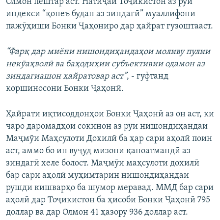
Олмон пештар аст. Натиҷаи Тоҷикистон аз рӯи
индекси “қонеъ будан аз зиндагӣ” муаллифони
пажӯҳиши Бонки Ҷаҳониро дар ҳайрат гузоштааст.
“Фарқ дар миёни нишондиҳандаҳои моливу пулии
некӯаҳволӣ ва баҳодиҳии субъективии одамон аз
зиндагиашон ҳайратовар аст”
, - гуфтанд
коршиносони Бонки Ҷаҳонӣ.
Ҳайрати иқтисоддонҳои Бонки Ҷаҳонӣ аз он аст, ки
чаро даромадҳои сокинон аз рӯи нишондиҳандаи
Маҷмӯи Маҳсулоти Дохилӣ ба ҳар сари аҳолӣ поин
аст, аммо бо ин вуҷуд мизони қаноатмандӣ аз
зиндагӣ хеле болост. Маҷмӯи маҳсулоти дохилӣ
бар сари аҳолӣ муҳимтарин нишондиҳандаи
рушди кишварҳо ба шумор меравад. ММД бар сари
аҳолӣ дар Тоҷикистон ба ҳисоби Бонки Ҷаҳонӣ 795
доллар ва дар Олмон 41 ҳазору 936 доллар аст.