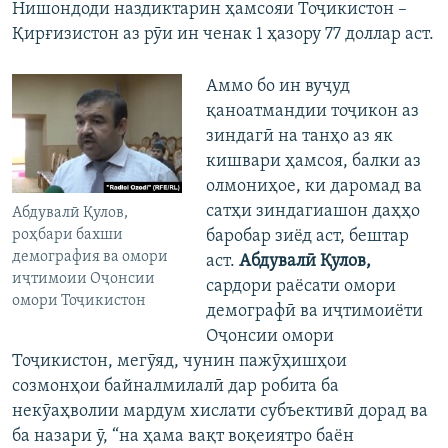
Нишондоди наздиктарин ҳамсояи Тоҷикистон –
Қирғизистон аз рӯи ин ченак 1 ҳазору 77 доллар аст.
Аммо бо ин вуҷуд
қаноатмандии тоҷикон аз
зиндагӣ на танҳо аз як
кишвари ҳамсоя, балки аз
олмониҳое, ки даромад ва
сатҳи зиндагиашон даҳҳо
Абдувалӣ Қулов,
роҳбари бахши
баробар зиёд аст, бештар
демография ва омори
аст.
Абдувалӣ Қулов,
иҷтимоии Оҷонсии
сардори раёсати омори
омори Тоҷикистон
демографӣ ва иҷтимоиёти
Оҷонсии омори
Тоҷикистон, мегӯяд, чунин пажӯҳишҳои
созмонҳои байналмилалӣ дар робита ба
некӯаҳволии мардум хислати субъективӣ дорад ва
ба назари ӯ, “на ҳама вақт воқеиятро баён