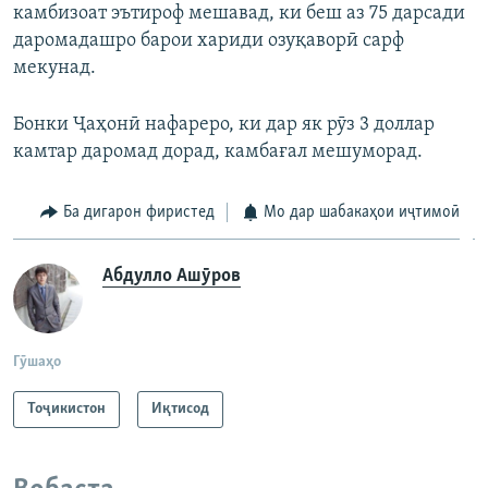
камбизоат эътироф мешавад, ки беш аз 75 дарсади
даромадашро барои хариди озуқаворӣ сарф
мекунад.
Бонки Ҷаҳонӣ нафареро, ки дар як рӯз 3 доллар
камтар даромад дорад, камбағал мешуморад.
Ба дигарон фиристед
Мо дар шабакаҳои иҷтимоӣ
Абдулло Ашӯров
Гӯшаҳо
Тоҷикистон
Иқтисод