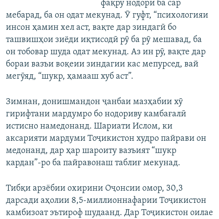
фақру нодорӣ ба сар
мебарад, ба он одат мекунад. Ӯ гуфт, “психологияи
инсон ҳамин хел аст, вақте дар зиндагӣ бо
ташвишҳои зиёди иқтисодӣ рӯ ба рӯ мешавад, ба
он тобовар шуда одат мекунад. Аз ин рӯ, вақте дар
бораи вазъи воқеии зиндагии кас мепурсед, вай
мегӯяд, “шукр, ҳамааш хуб аст”.
Зимнан, донишмандон ҷанбаи мазҳабии хӯ
гирифтани мардумро бо нодориву камбағалӣ
истисно намедонанд. Шариати Ислом, ки
аксарияти мардуми Тоҷикистон худро пайрави он
медонанд, дар ҳар шароиту вазъият “шукр
кардан”-ро ба пайравонаш таблиғ мекунад.
Тибқи арзёбии охирини Оҷонсии омор, 30,3
дарсади аҳолии 8,5-миллионнафарии Тоҷикистон
камбизоат эътироф шудаанд. Дар Тоҷикистон оилае