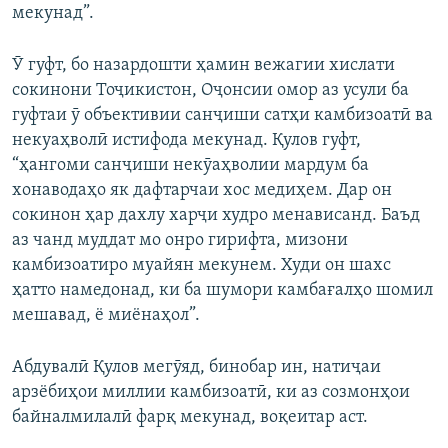
мекунад”.
Ӯ гуфт, бо назардошти ҳамин вежагии хислати
сокинони Тоҷикистон, Оҷонсии омор аз усули ба
гуфтаи ӯ объективии санҷиши сатҳи камбизоатӣ ва
некуаҳволӣ истифода мекунад. Қулов гуфт,
“ҳангоми санҷиши некӯаҳволии мардум ба
хонаводаҳо як дафтарчаи хос медиҳем. Дар он
сокинон ҳар дахлу харҷи худро менависанд. Баъд
аз чанд муддат мо онро гирифта, мизони
камбизоатиро муайян мекунем. Худи он шахс
ҳатто намедонад, ки ба шумори камбағалҳо шомил
мешавад, ё миёнаҳол”.
Абдувалӣ Қулов мегӯяд, бинобар ин, натиҷаи
арзёбиҳои миллии камбизоатӣ, ки аз созмонҳои
байналмилалӣ фарқ мекунад, воқеитар аст.