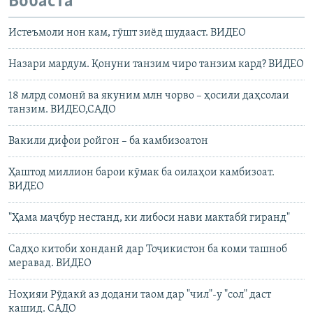
Вобаста
Истеъмоли нон кам, гӯшт зиёд шудааст. ВИДЕО
Назари мардум. Қонуни танзим чиро танзим кард? ВИДЕО
18 млрд сомонӣ ва якуним млн чорво – ҳосили даҳсолаи
танзим. ВИДЕО,САДО
Вакили дифои ройгон – ба камбизоатон
Ҳаштод миллион барои кӯмак ба оилаҳои камбизоат.
ВИДЕО
"Ҳама маҷбур нестанд, ки либоси нави мактабӣ гиранд"
Садҳо китоби хонданӣ дар Тоҷикистон ба коми ташноб
меравад. ВИДЕО
Ноҳияи Рӯдакӣ аз додани таом дар "чил"-у "сол" даст
кашид. САДО