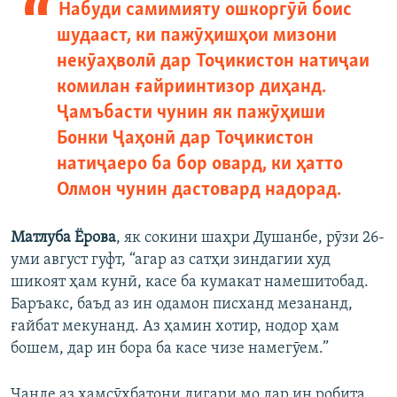
Набуди самимияту ошкоргӯӣ боис
шудааст, ки пажӯҳишҳои мизони
некӯаҳволӣ дар Тоҷикистон натиҷаи
комилан ғайриинтизор диҳанд.
Ҷамъбасти чунин як пажӯҳиши
Бонки Ҷаҳонӣ дар Тоҷикистон
натиҷаеро ба бор овард, ки ҳатто
Олмон чунин дастовард надорад.
Матлуба Ёрова
, як сокини шаҳри Душанбе, рӯзи 26-
уми август гуфт, “агар аз сатҳи зиндагии худ
шикоят ҳам кунӣ, касе ба кумакат намешитобад.
Баръакс, баъд аз ин одамон писханд мезананд,
ғайбат мекунанд. Аз ҳамин хотир, нодор ҳам
бошем, дар ин бора ба касе чизе намегӯем.”
Чанде аз ҳамсӯҳбатони дигари мо дар ин робита