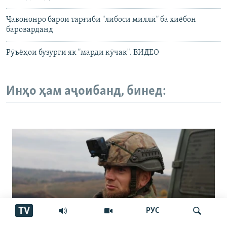
Ҷавононро барои тарғиби "либоси миллӣ" ба хиёбон
бароварданд
Рӯъёҳои бузурги як "марди кӯчак". ВИДЕО
Инҳо ҳам аҷоибанд, бинед:
TV
РУС