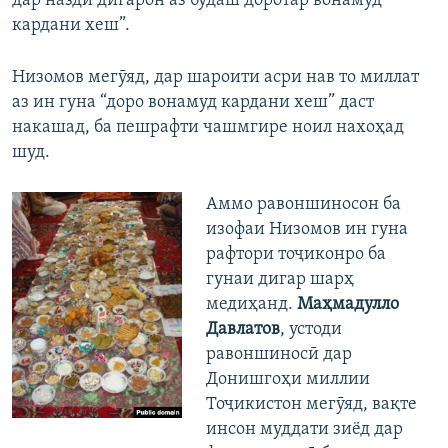
дар назди дигарон аз будаш доротар вонамуд
кардани хеш”.
Низомов мегӯяд, дар шароити асри нав то миллат
аз ин гуна “доро вонамуд кардани хеш” даст
накашад, ба пешрафти чашмгире ноил нахоҳад
шуд.
Аммо равоншиносон ба
изофаи Низомов ин гуна
рафтори тоҷиконро ба
гунаи дигар шарҳ
медиҳанд.
Маҳмадулло
Давлатов
, устоди
равоншиносӣ дар
Донишгоҳи миллии
Тоҷикистон мегӯяд, вақте
инсон муддати зиёд дар