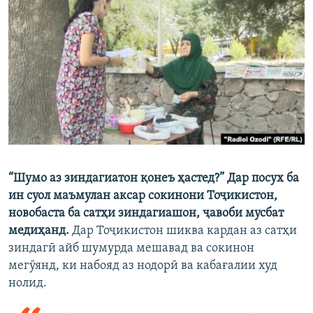
ГУЗОРИШҲОИ РАДИОӢ
Русский
ПАЙГИРӢ КУНЕД
Ҳамаи сомонаҳои RFE/RL
“Шумо аз зиндагиатон қонеъ ҳастед?” Дар посух ба
ин суол маъмулан аксар сокинони Тоҷикистон,
новобаста ба сатҳи зиндагиашон, ҷавоби мусбат
медиҳанд.
Дар Тоҷикистон шиква кардан аз сатҳи
зиндагӣ айб шумурда мешавад ва сокинон
мегӯянд, ки набояд аз нодорӣ ва кабағалии худ
нолид.