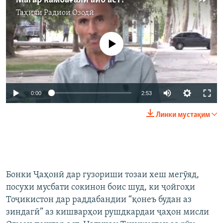
Магар камбағалӣ айб аст?
Таҳияи
Радиои Озодӣ
Феълан кор намекунад
0:00
2:53
Линки мустақим
Бонки Ҷаҳонӣ дар гузориши тозаи хеш мегӯяд,
посухи мусбати сокинон боис шуд, ки ҷойгоҳи
Тоҷикистон дар раддабандии “қонеъ будан аз
зиндагӣ” аз кишварҳои рушдкардаи ҷаҳон мисли