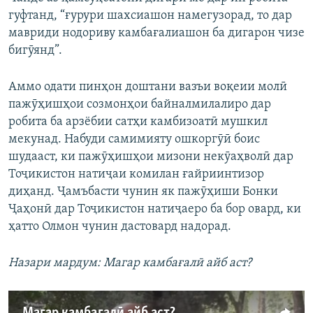
гуфтанд, “ғурури шахсиашон намегузорад, то дар
мавриди нодориву камбағалиашон ба дигарон чизе
бигӯянд”.
Аммо одати пинҳон доштани вазъи воқеии молӣ
пажӯҳишҳои созмонҳои байналмилалиро дар
робита ба арзёбии сатҳи камбизоатӣ мушкил
мекунад. Набуди самимияту ошкоргӯӣ боис
шудааст, ки пажӯҳишҳои мизони некӯаҳволӣ дар
Тоҷикистон натиҷаи комилан ғайриинтизор
диҳанд. Ҷамъбасти чунин як пажӯҳиши Бонки
Ҷаҳонӣ дар Тоҷикистон натиҷаеро ба бор овард, ки
ҳатто Олмон чунин дастовард надорад.
Назари мардум: Магар камбағалӣ айб аст?