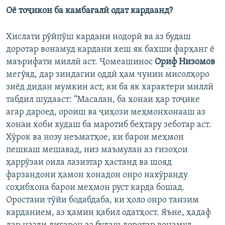
Оё тоҷикон ба камбағалӣ одат кардаанд?
Хислати рӯйпӯш кардани нодорӣ ва аз будаш
доротар вонамуд кардани хеш як бахши фарҳанг ё
маърифати миллӣ аст. Ҷомеашинос
Ориф Низомов
мегӯяд, дар зиндагии оддӣ ҳам чунин мисолҳоро
зиёд дидан мумкин аст, ки ба як характери миллӣ
табдил шудааст: “Масалан, ба хонаи ҳар тоҷике
агар дароед, ороиш ва ҷиҳози меҳмонхонааш аз
хонаи хоби худаш ба маротиб беҳтару зеботар аст.
Хӯрок ва нозу неъматҳое, ки барои меҳмон
пешкаш мешавад, низ маъмулан аз ғизоҳои
ҳаррӯзаи оила лазизтар ҳастанд ва шояд
фарзандони ҳамон хонадон онро нахӯранду
соҳибхона барои меҳмон руст карда бошад.
Оростани тӯйи бодабдаба, ки ҳоло онро танзим
карданием, аз ҳамин қабил одатҳост. Яъне, ҳадаф