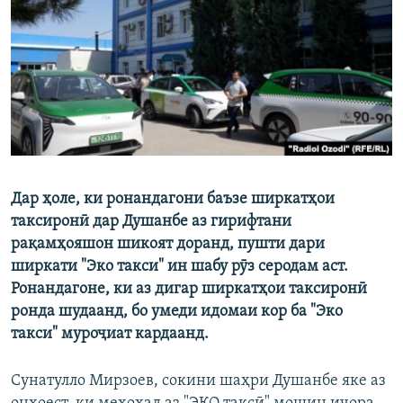
ГУЗОРИШҲОИ РАДИОӢ
Русский
ПАЙГИРӢ КУНЕД
Дар ҳоле, ки ронандагони баъзе ширкатҳои
Ҳамаи сомонаҳои RFE/RL
таксиронӣ дар Душанбе аз гирифтани
рақамҳояшон шикоят доранд, пушти дари
ширкати "Эко такси" ин шабу рӯз серодам аст.
Ронандагоне, ки аз дигар ширкатҳои таксиронӣ
ронда шудаанд, бо умеди идомаи кор ба "Эко
такси" муроҷиат кардаанд.
Сунатулло Мирзоев, сокини шаҳри Душанбе яке аз