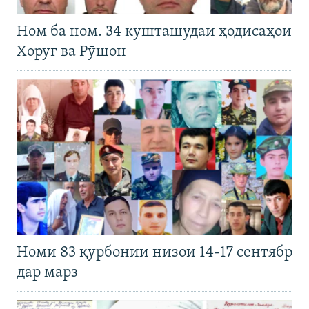
Ном ба ном. 34 кушташудаи ҳодисаҳои
Хоруғ ва Рӯшон
Номи 83 қурбонии низои 14-17 сентябр
дар марз