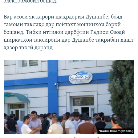
электромобил бошад.
Бар асоси як қарори шаҳрдории Душанбе, бояд
тамоми таксиҳо дар пойтахт мошинҳои барқӣ
бошанд. Тибқи иттилои дарёфтии Радиои Озодӣ
ширкатҳои таксиронӣ дар Душанбе тақрибан ҳашт
ҳазор таксӣ доранд.