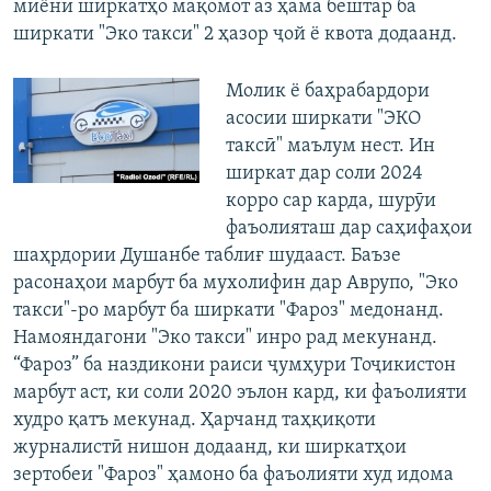
миёни ширкатҳо мақомот аз ҳама бештар ба
ширкати "Эко такси" 2 ҳазор ҷой ё квота додаанд.
Молик ё баҳрабардори
асосии ширкати "ЭКО
таксӣ" маълум нест. Ин
ширкат дар соли 2024
корро сар карда, шурӯи
фаъолияташ дар саҳифаҳои
шаҳрдории Душанбе таблиғ шудааст. Баъзе
расонаҳои марбут ба мухолифин дар Аврупо, "Эко
такси"-ро марбут ба ширкати "Фароз" медонанд.
Намояндагони "Эко такси" инро рад мекунанд.
“Фароз” ба наздикони раиси ҷумҳури Тоҷикистон
марбут аст, ки соли 2020 эълон кард, ки фаъолияти
худро қатъ мекунад. Ҳарчанд таҳқиқоти
журналистӣ нишон додаанд, ки ширкатҳои
зертобеи "Фароз" ҳамоно ба фаъолияти худ идома