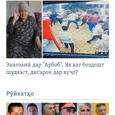
Занозанӣ дар "Арбоб". Як кас боздошт
шудааст, дигарон дар куҷо?
Рӯйхатҳо