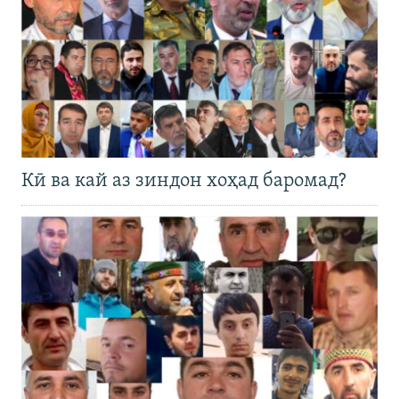
Кӣ ва кай аз зиндон хоҳад баромад?