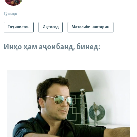
Гӯшаҳо
Тоҷикистон
Иқтисод
Матолиби навтарин
Инҳо ҳам аҷоибанд, бинед: