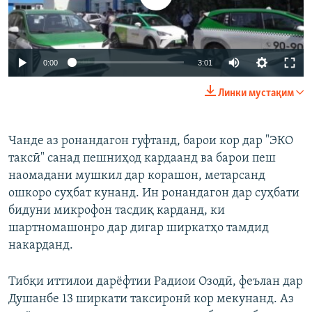
Auto
0:00
3:01
240p
Линки мустақим
360p
Auto
240p
360p
480p
480p
Чанде аз ронандагон гуфтанд, барои кор дар "ЭКО
таксӣ" санад пешниҳод кардаанд ва барои пеш
720p
720p
1080p
наомадани мушкил дар корашон, метарсанд
1080p
ошкоро суҳбат кунанд. Ин ронандагон дар суҳбати
бидуни микрофон тасдиқ карданд, ки
шартномашонро дар дигар ширкатҳо тамдид
накарданд.
Тибқи иттилои дарёфтии Радиои Озодӣ, феълан дар
Душанбе 13 ширкати таксиронӣ кор мекунанд. Аз