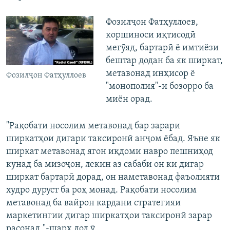
Фозилҷон Фатҳуллоев,
коршиноси иқтисодӣ
мегӯяд, бартарӣ ё имтиёзи
бештар додан ба як ширкат,
метавонад инҳисор ё
Фозилҷон Фатҳуллоев
"монополия"-и бозорро ба
миён орад.
"Рақобати носолим метавонад бар зарари
ширкатҳои дигари таксиронӣ анҷом ёбад. Яъне як
ширкат метавонад ягон иқдоми навро пешниҳод
кунад ба мизоҷон, лекин аз сабаби он ки дигар
ширкат бартарӣ дорад, он наметавонад фаъолияти
худро дуруст ба роҳ монад. Рақобати носолим
метавонад ба вайрон кардани стратегияи
маркетингии дигар ширкатҳои таксиронӣ зарар
расонад,"-шарҳ дод ӯ.