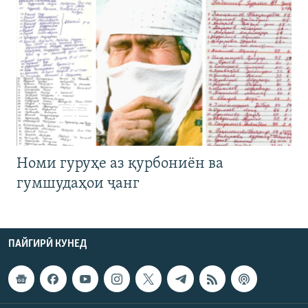
Номи гуруҳе аз қурбониён ва
гумшудаҳои ҷанг
ПАЙГИРӢ КУНЕД