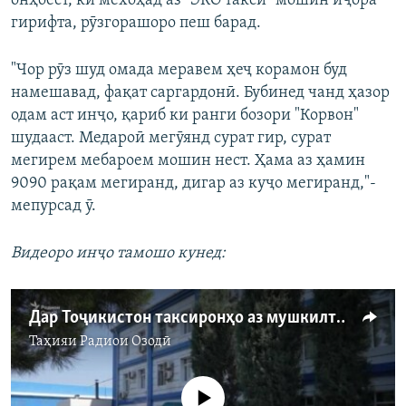
онҳоест, ки мехоҳад аз "ЭКО таксӣ" мошин иҷора
гирифта, рӯзгорашоро пеш барад.
"Чор рӯз шуд омада меравем ҳеҷ корамон буд
намешавад, фақат саргардонӣ. Бубинед чанд ҳазор
одам аст инҷо, қариб ки ранги бозори "Корвон"
шудааст. Медароӣ мегӯянд сурат гир, сурат
мегирем мебароем мошин нест. Ҳама аз ҳамин
9090 рақам мегиранд, дигар аз куҷо мегиранд,"-
мепурсад ӯ.
Видеоро инҷо тамошо кунед:
Дар Тоҷикистон таксиронҳо аз мушкилтар шудани кору иҷозаи кор шикоят доранд
Таҳияи
Радиои Озодӣ
Феълан кор намекунад