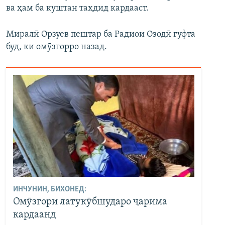
ва ҳам ба куштан таҳдид кардааст.
Миралӣ Орзуев пештар ба Радиои Озодӣ гуфта
буд, ки омӯзгорро назад.
ИНЧУНИН, БИХОНЕД:
Омӯзгори латукӯбшударо ҷарима
кардаанд