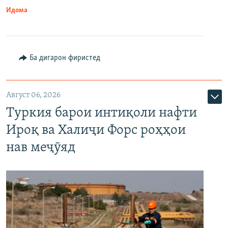
Идома
Ба дигарон фиристед
Август 06, 2026
Туркия барои интиқоли нафти
Ироқ ва Халиҷи Форс роҳҳои
нав меҷӯяд