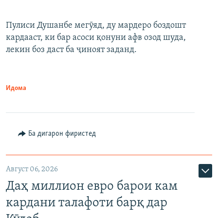
Пулиси Душанбе мегӯяд, ду мардеро боздошт
кардааст, ки бар асоси қонуни афв озод шуда,
лекин боз даст ба ҷиноят заданд.
Идома
Ба дигарон фиристед
Август 06, 2026
Даҳ миллион евро барои кам
кардани талафоти барқ дар