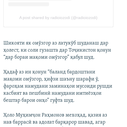
Шикояти як омӯзгор аз латукӯб шуданаш дар
ҳолест, ки соли гузашта дар Тоҷикистон қонун
“дар бораи мақоми омӯзгор” қабул шуд.
Ҳадаф аз ин қонун “баланд бардоштани
мақоми омӯзгор, ҳифзи шаъну шарафи ӯ,
фароҳам намудани заминаҳои мусоиди рушди
касбият ва пешбинӣ намудани имтиёзҳои
бештар барои онҳо” гуфта шуд.
Ҳоло Муҳимҷон Раҳмонов мехоҳад, қазия аз
нав баррасӣ ва адолат барқарор шавад, агар