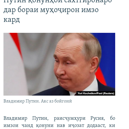
Путин қонунҳои сахтгиронаро
дар бораи муҳоҷирон имзо
кард
Владимир Путин. Акс аз бойгонӣ
Владимир Путин, раисҷумҳури Русия, бо
имзои чанд қонуни нав иҷозат додааст, ки