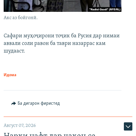
Акс аз бойгонӣ.
Сафари муҳоҷирони тоҷик ба Русия дар нимаи
аввали соли равон ба таври назаррас кам
шудааст.
Идома
Ба дигарон фиристед
Август 07, 2026