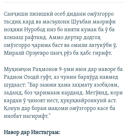
Санҷиши пизишкӣ осеб дидани омӯзгорро
тасдиқ кард ва масъулони Шуъбаи маорифи
ноҳияи Нуробод низ бо нияти кумак ба ӯ ба
хонааш рафтанд. Аммо дертар додгоҳ
омӯзгорро ҷарима баст ва омили латукӯби ӯ,
Миралӣ Орзуевро панҷ рӯз ба ҳабс гирифт.
Муҳимҷон Раҳмонов 9-уми июн дар наворе ба
Радиои Озодӣ гуфт, аз чунин бархӯрд навмед
шудааст: "Бар замми ҳама заҳмату азобҳоям,
заданд, боз ҷаримаам карданд. Мегӯянд, кори
кардаи ӯ ҷиноят нест, ҳуқуқвайронкунӣ аст.
Қонун дар бораи мақоми омӯзгорро касе ба
инобат нагирифт."
Навор дар Инстаграм: