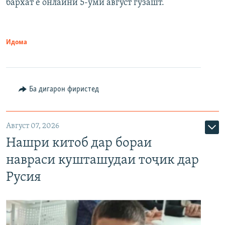
бархат ё онлайнӣ 5-уми август гузашт.
Идома
Ба дигарон фиристед
Август 07, 2026
Нашри китоб дар бораи
навраси кушташудаи тоҷик дар
Русия