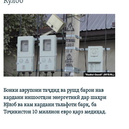
Кӯлоб
Бонки аврупоии таҷдид ва рушд барои нав
кардани иншоотҳои энергетикӣ дар шаҳри
Кӯлоб ва кам кардани талафоти барқ, ба
Тоҷикистон 10 миллион евро қарз медиҳад.