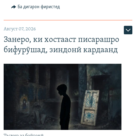
Ба дигарон фиристед
Август 07, 2026
Занеро, ки хостааст писарашро
бифурӯшад, зиндонӣ кардаанд