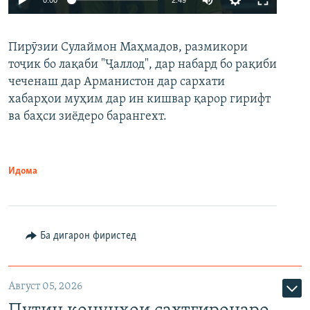
240p
Пирӯзии Сулаймон Маҳмадов, размикори
360p
тоҷик бо лақаби "Ҷаллод", дар набард бо рақиби
480p
Auto
240p
360p
480p
чеченаш дар Арманистон дар сархати
720p
хабарҳои муҳим дар ин кишвар қарор гирифт
720p
1080p
ва баҳси зиёдеро барангехт.
1080p
Идома
Ба дигарон фиристед
Август 05, 2026