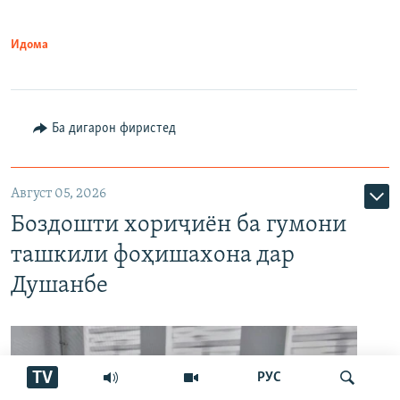
Идома
Ба дигарон фиристед
Август 05, 2026
Боздошти хориҷиён ба гумони
ташкили фоҳишахона дар
Душанбе
TV
РУС