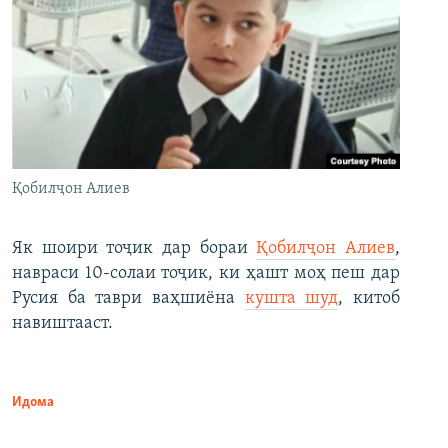
Қобилҷон Алиев
Як шоири тоҷик дар бораи
Қобилҷон Алиев
,
навраси 10-солаи тоҷик, ки ҳашт моҳ пеш дар
Русия ба таври ваҳшиёна
кушта шуд
, китоб
навиштааст.
Идома