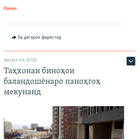
Идома
Ба дигарон фиристед
Август 06, 2026
Таҳхонаи биноҳои
баландошёнаро паноҳгоҳ
мекунанд