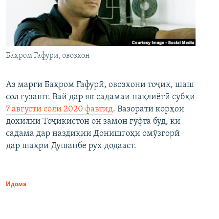
Баҳром Ғафурӣ, овозхон
Аз марги Баҳром Ғафурӣ, овозхони тоҷик, шаш
сол гузашт. Вай дар як садамаи нақлиётӣ субҳи
7 августи соли 2020 фавтид
. Вазорати корҳои
дохилии Тоҷикистон он замон гуфта буд, ки
садама дар наздикии Донишгоҳи омӯзгорӣ
дар шаҳри Душанбе рух додааст.
Идома