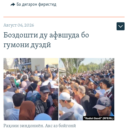
Ба дигарон фиристед
Август 06, 2026
Боздошти ду афвшуда бо
гумони дуздӣ
Раҳоии зиндониён. Акс аз бойгонӣ