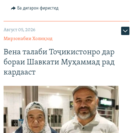
Ба дигарон фиристед
Август 05, 2026
Мирзонабии Холиқзод
Вена талаби Тоҷикистонро дар
бораи Шавкати Муҳаммад рад
кардааст