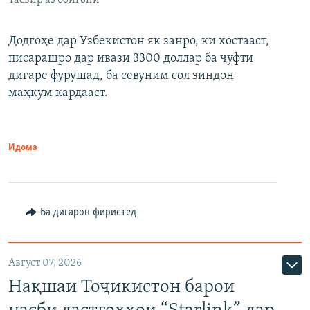
Тасвир аз бойгонӣ
Додгоҳе дар Узбекистон як занро, ки хостааст,
писарашро дар ивази 3300 доллар ба ҷуфти
дигаре фурӯшад, ба севуним сол зиндон
маҳкум кардааст.
Идома
Ба дигарон фиристед
Август 07, 2026
Нақшаи Тоҷикистон барои