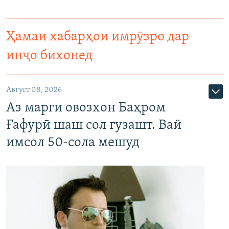
Ҳамаи хабарҳои имрӯзро дар
инҷо бихонед
Август 08, 2026
Аз марги овозхон Баҳром
Ғафурӣ шаш сол гузашт. Вай
имсол 50-сола мешуд