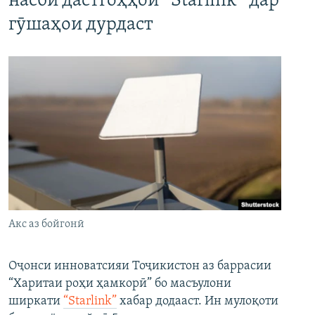
насби дастгоҳҳои “Starlink” дар
гӯшаҳои дурдаст
Акс аз бойгонӣ
Оҷонси инноватсияи Тоҷикистон аз баррасии
“Харитаи роҳи ҳамкорӣ” бо масъулони
ширкати
“Starlink”
хабар додааст. Ин мулоқоти