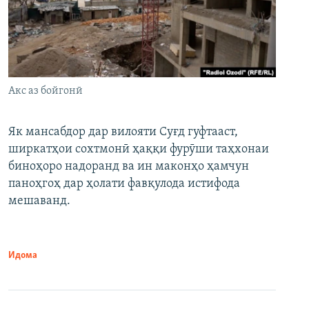
Акс аз бойгонӣ
Як мансабдор дар вилояти Суғд гуфтааст,
ширкатҳои сохтмонӣ ҳаққи фурӯши таҳхонаи
биноҳоро надоранд ва ин маконҳо ҳамчун
паноҳгоҳ дар ҳолати фавқулода истифода
мешаванд.
Идома