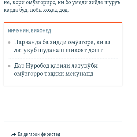
не, кори омӯзгориро, ки бо умеди зиёде шуруъ
карда буд, поён хоҳад дод.
ИНЧУНИН, БИХОНЕД:
Парванда ба зидди омӯзгоре, ки аз
латукӯб шуданаш шикоят дошт
Дар Нуробод қазияи латукӯби
омӯзгорро таҳқиқ мекунанд
Ба дигарон фиристед