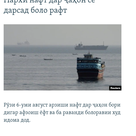
Нархи нафт дар ҷаҳон се
дарсад боло рафт
Рӯзи 6-уми август арзиши нафт дар ҷаҳон бори
дигар афзоиш ёфт ва ба раванди болоравии худ
идома дод.