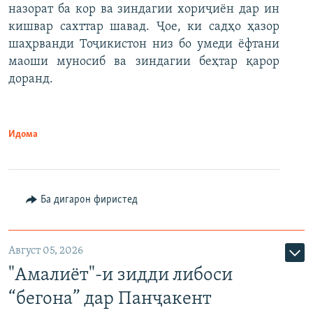
назорат ба кор ва зиндагии хориҷиён дар ин
кишвар сахттар шавад. Ҷое, ки садҳо ҳазор
шаҳрванди Тоҷикистон низ бо умеди ёфтани
маоши муносиб ва зиндагии беҳтар қарор
доранд.
Идома
Ба дигарон фиристед
Август 05, 2026
"Амалиёт"-и зидди либоси
“бегона” дар Панҷакент