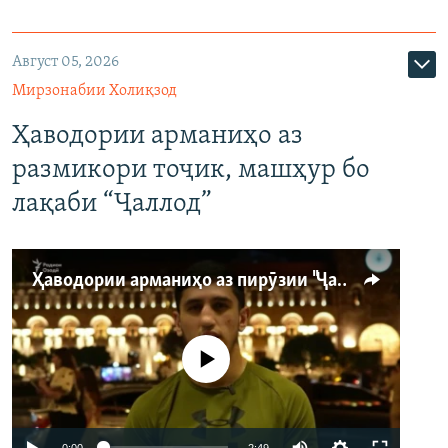
Август 05, 2026
Мирзонабии Холиқзод
Ҳаводории арманиҳо аз
размикори тоҷик, машҳур бо
лақаби “Ҷаллод”
Ҳаводории арманиҳо аз пирӯзии "Ҷаллод"-и тоҷик
Феълан кор намекунад
Auto
0:00
2:49