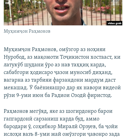
ГУЗОРИШҲОИ РАДИОӢ
Русский
ПАЙГИРӢ КУНЕД
Муҳимҷон Раҳмонов
Муҳимҷон Раҳмонов, омӯзгор аз ноҳияи
Нуробод, аз мақомоти Тоҷикистон хостааст, ки
латукӯб шудани ӯро аз нав таҳқиқ карда,
Ҳамаи сомонаҳои RFE/RL
сабабгори ҳодисаро ҷазои муносиб диҳанд,
вагарна аз тарбияи фарзандони мардум даст
мекашад. Ӯ баёнияашро дар як навори видеоӣ
рӯзи 9-уми июн ба Радиои Озодӣ фиристод.
Раҳмонов мегӯяд, яке аз шогирдонро барои
гапгардонӣ сарзаниш карда буд, аммо
бародари ӯ, соҳибкор Миралӣ Орзуев, ба ҷойи
ислоҳи вазъ 8-уми май омӯзгори ҷавонро зада