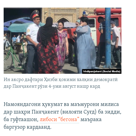
Ин аксро дафтари Ҳизби ҳокими халқии демократӣ
дар Панҷакент рӯзи 4-уми август нашр кард
Намояндагони ҳукумат ва маъмурони милиса
дар шаҳри Панҷакент (вилояти Суғд) ба зидди,
ба гуфтаашон,
либоси “бегона”
маърака
баргузор кардаанд.