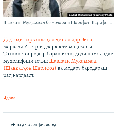
Шавкати Муҳаммад бо модараш Шарофат Шарифова
Додгоҳи парвандаҳои ҷиноӣ дар Вена
,
маркази Австрия, дархости мақомоти
Тоҷикистонро дар бораи истирдоди намояндаи
мухолифини тоҷик
Шавкати Муҳаммад
(Шавкатҷон Шарифов)
ва модару бародараш
рад кардааст.
Идома
Ба дигарон фиристед