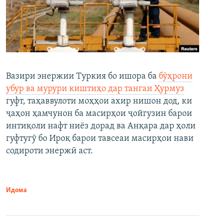
Вазири энержии Туркия бо ишора ба
бӯҳрони
убур ва мурури киштиҳо дар тангаи Ҳурмуз
гуфт, таҳаввулоти моҳҳои ахир нишон дод, ки
ҷаҳон ҳамчунон ба масирҳои ҷойгузин барои
интиқоли нафт ниёз дорад ва Анқара дар ҳоли
гуфтугӯ бо Ироқ барои тавсеаи масирҳои нави
содироти энержӣ аст.
Идома