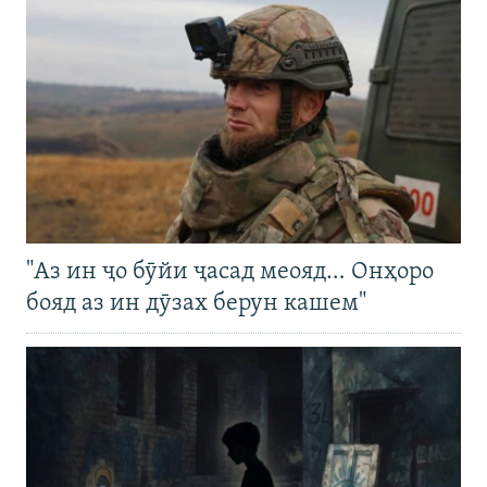
"Аз ин ҷо бӯйи ҷасад меояд… Онҳоро
бояд аз ин дӯзах берун кашем"