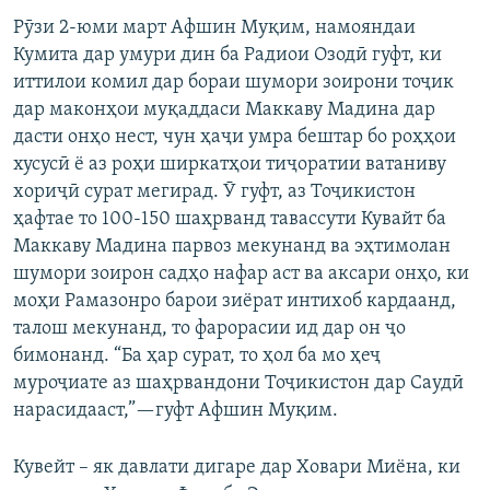
Рӯзи 2-юми март Афшин Муқим, намояндаи
Кумита дар умури дин ба Радиои Озодӣ гуфт, ки
иттилои комил дар бораи шумори зоирони тоҷик
дар маконҳои муқаддаси Маккаву Мадина дар
дасти онҳо нест, чун ҳаҷи умра бештар бо роҳҳои
хусусӣ ё аз роҳи ширкатҳои тиҷоратии ватаниву
хориҷӣ сурат мегирад. Ӯ гуфт, аз Тоҷикистон
ҳафтае то 100-150 шаҳрванд тавассути Кувайт ба
Маккаву Мадина парвоз мекунанд ва эҳтимолан
шумори зоирон садҳо нафар аст ва аксари онҳо, ки
моҳи Рамазонро барои зиёрат интихоб кардаанд,
талош мекунанд, то фарорасии ид дар он ҷо
бимонанд. “Ба ҳар сурат, то ҳол ба мо ҳеҷ
муроҷиате аз шаҳрвандони Тоҷикистон дар Саудӣ
нарасидааст,”—гуфт Афшин Муқим.
Кувейт – як давлати дигаре дар Ховари Миёна, ки