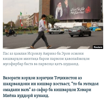
ГУЗОРИШҲОИ РАДИОӢ
Русский
ПАЙГИРӢ КУНЕД
Ҳамаи сомонаҳои RFE/RL
Пас аз ҳамлаи Исроилу Амрико ба Эрон оcмони
кишварҳои минтақа барои парвози ҳавопаймоҳои
мусофирбар баста ва парвозҳо қатъ шудаанд.
Вазорати корҳои хориҷии Тоҷикистон аз
шаҳрвандони ин кишвар хостааст, “то ба эътидол
омадани вазъ” аз сафар ба кишварҳои Ховари
Миёна худдорӣ кунанд.