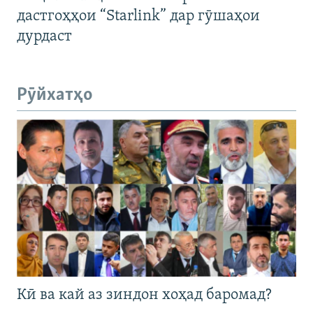
дастгоҳҳои “Starlink” дар гӯшаҳои
дурдаст
Рӯйхатҳо
Кӣ ва кай аз зиндон хоҳад баромад?