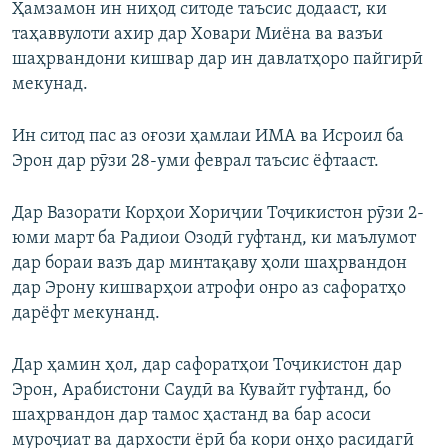
Ҳамзамон ин ниҳод ситоде таъсис додааст, ки
таҳаввулоти ахир дар Ховари Миёна ва вазъи
шаҳрвандони кишвар дар ин давлатҳоро пайгирӣ
мекунад.
Ин ситод пас аз оғози ҳамлаи ИМА ва Исроил ба
Эрон дар рӯзи 28-уми феврал таъсис ёфтааст.
Дар Вазорати Корҳои Хориҷии Тоҷикистон рӯзи 2-
юми март ба Радиои Озодӣ гуфтанд, ки маълумот
дар бораи вазъ дар минтақаву ҳоли шаҳрвандон
дар Эрону кишварҳои атрофи онро аз сафоратҳо
дарёфт мекунанд.
Дар ҳамин ҳол, дар сафоратҳои Тоҷикистон дар
Эрон, Арабистони Саудӣ ва Кувайт гуфтанд, бо
шаҳрвандон дар тамос ҳастанд ва бар асоси
муроҷиат ва дархости ёрӣ ба кори онҳо расидагӣ