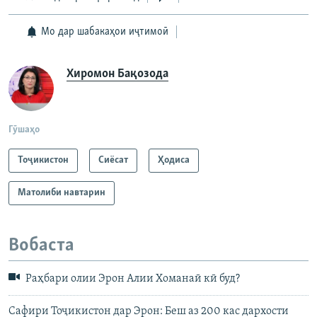
Мо дар шабакаҳои иҷтимоӣ
Хиромон Бақозода
Гӯшаҳо
Тоҷикистон
Сиёсат
Ҳодиса
Матолиби навтарин
Вобаста
Раҳбари олии Эрон Алии Хоманаӣ кӣ буд?
Сафири Тоҷикистон дар Эрон: Беш аз 200 кас дархости