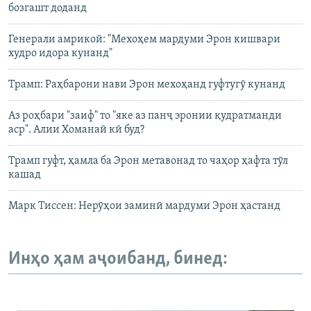
бозгашт доданд
Генерали амрикоӣ: "Мехоҳем мардуми Эрон кишвари
худро идора кунанд"
Трамп: Раҳбарони нави Эрон мехоҳанд гуфтугӯ кунанд
Аз роҳбари "заиф" то "яке аз панҷ эронии қудратманди
аср". Алии Хоманаӣ кӣ буд?
Трамп гуфт, ҳамла ба Эрон метавонад то чаҳор ҳафта тӯл
кашад
Марк Тиссен: Нерӯҳои заминӣ мардуми Эрон ҳастанд
Инҳо ҳам аҷоибанд, бинед: