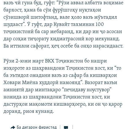
вазъ чӣ гуна буд, гуфт: “Рӯзи аввал албатта воҳимае
бархост, ҳама ба сӯи фурӯшгоҳу нуқтаҳои
сӯзишворӣ шитофтанд, вале ҳоло вазъ мӯътадил
шудааст”. Ӯ гуфт, дар Кувайт тахминан 100
тоҷикистонӣ ба сар мебаранд, ки дар ин ҷо асосан
дар соҳаи тиҷорату хидматрасонӣ кор мекунанд.
Ба иттилои сафорат, ҳеҷ осебе ба онҳо нарасидааст.
Рӯзи 2-юми март ВКХ Тоҷикистон бо нашри
изҳороте аз шаҳрвандони Тоҷикистон хост, ки “то
ба эътидол омадани вазъ аз сафар ба кишварҳои
Ховари Миёна худдорӣ намоянд”. Вазорат вазъи
амниятӣ дар минтақаро “печидаву ноустувор”
номида аз шаҳрвандони Тоҷикистон хост, ки
дастурҳои мақомоти кишварҳоеро, ки он ҷо қарор
доранд, риоя кунанд.
Ба дигарон фиристед