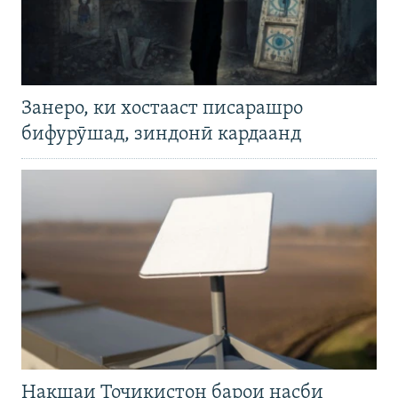
Занеро, ки хостааст писарашро
бифурӯшад, зиндонӣ кардаанд
Нақшаи Тоҷикистон барои насби