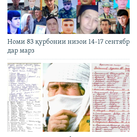
Номи 83 қурбонии низои 14-17 сентябр
дар марз