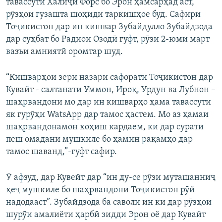
тавассути Халиҷи Форс бо Эрон ҳамсарҳад аст,
рӯзҳои гузашта шоҳиди таркишҳое буд. Сафири
Тоҷикистон дар ин кишвар Зубайдулло Зубайдзода
дар суҳбат бо Радиои Озодӣ гуфт, рӯзи 2-юми март
вазъи амниятӣ оромтар шуд.
“Кишварҳои зери назари сафорати Тоҷикистон дар
Кувайт - салтанати Уммон, Ироқ, Урдун ва Лубнон –
шаҳрвандони мо дар ин кишварҳо ҳама тавассути
як гурӯҳи WatsApp дар тамос ҳастем. Мо аз ҳамаи
шаҳрвандонамон хоҳиш кардаем, ки дар сурати
пеш омадани мушкиле бо ҳамин рақамҳо дар
тамос шаванд,”-гуфт сафир.
Ӯ афзуд, дар Кувейт дар “ин ду-се рӯзи муташанниҷ
ҳеҷ мушкиле бо шаҳрвандони Тоҷикистон рӯй
надодааст”. Зубайдзода ба саволи ин ки дар рӯзҳои
шурӯи амалиёти ҳарбӣ зидди Эрон оё дар Кувайт