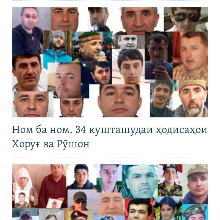
Ном ба ном. 34 кушташудаи ҳодисаҳои
Хоруғ ва Рӯшон