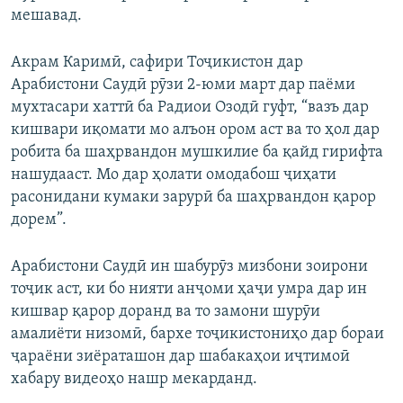
мешавад.
Акрам Каримӣ, сафири Тоҷикистон дар
Арабистони Саудӣ рӯзи 2-юми март дар паёми
мухтасари хаттӣ ба Радиои Озодӣ гуфт, “вазъ дар
кишвари иқомати мо алъон ором аст ва то ҳол дар
робита ба шаҳрвандон мушкилие ба қайд гирифта
нашудааст. Мо дар ҳолати омодабош ҷиҳати
расонидани кумаки зарурӣ ба шаҳрвандон қарор
дорем”.
Арабистони Саудӣ ин шабурӯз мизбони зоирони
тоҷик аст, ки бо нияти анҷоми ҳаҷи умра дар ин
кишвар қарор доранд ва то замони шурӯи
амалиёти низомӣ, бархе тоҷикистониҳо дар бораи
ҷараёни зиёраташон дар шабакаҳои иҷтимоӣ
хабару видеоҳо нашр мекарданд.