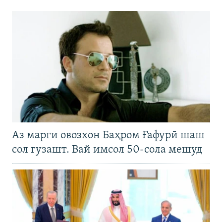
Аз марги овозхон Баҳром Ғафурӣ шаш
сол гузашт. Вай имсол 50-сола мешуд