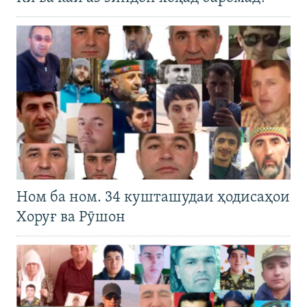
Ном ба ном. 34 кушташудаи ҳодисаҳои
Хоруғ ва Рӯшон