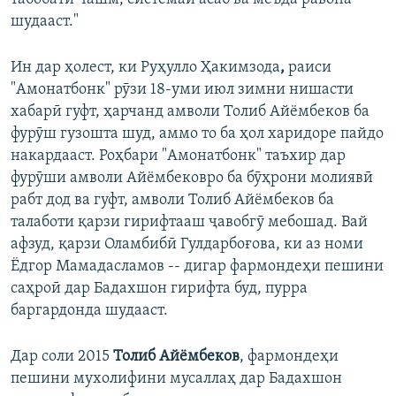
шудааст."
Ин дар ҳолест, ки Руҳулло Ҳакимзода
,
раиси
"Амонатбонк" рӯзи 18-уми июл зимни нишасти
хабарӣ гуфт, ҳарчанд амволи Толиб Айёмбеков ба
фурӯш гузошта шуд, аммо то ба ҳол харидоре пайдо
накардааст. Роҳбари "Амонатбонк" таъхир дар
фурӯши амволи Айёмбековро ба бӯҳрони молиявӣ
рабт дод ва гуфт, амволи Толиб Айёмбеков ба
талаботи қарзи гирифтааш ҷавобгӯ мебошад. Вай
афзуд, қарзи Оламбибӣ Гулдарбоғова, ки аз номи
Ёдгор Мамадасламов -- дигар фармондеҳи пешини
саҳроӣ дар Бадахшон гирифта буд, пурра
баргардонда шудааст.
Дар соли 2015
Толиб Айёмбеков
, фармондеҳи
пешини мухолифини мусаллаҳ дар Бадахшон