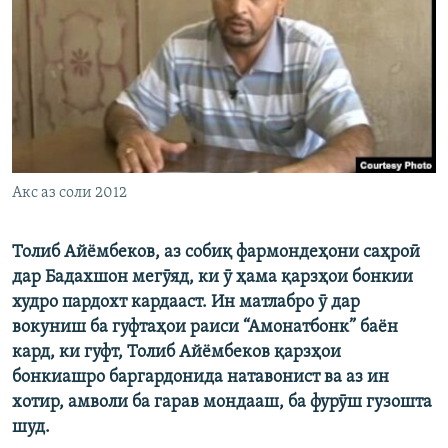
ГУЗОРИШҲОИ РАДИОӢ
Русский
ПАЙГИРӢ КУНЕД
Акс аз соли 2012
Ҳамаи сомонаҳои RFE/RL
Толиб Айёмбеков, аз собиқ фармондеҳони саҳроӣ
дар Бадахшон мегӯяд, ки ӯ ҳама қарзҳои бонкии
худро пардохт кардааст. Ин матлабро ӯ дар
вокуниш ба гуфтаҳои раиси “Амонатбонк” баён
кард, ки гуфт, Толиб Айёмбеков қарзҳои
бонкиашро баргардонида натавонист ва аз ин
хотир, амволи ба гарав мондааш, ба фурӯш гузошта
шуд.