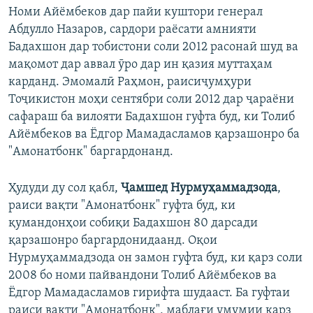
Номи Айёмбеков дар пайи куштори генерал
Абдулло Назаров, сардори раёсати амнияти
Бадахшон дар тобистони соли 2012 расонаӣ шуд ва
мақомот дар аввал ӯро дар ин қазия муттаҳам
карданд. Эмомалӣ Раҳмон, раисиҷумҳури
Тоҷикистон моҳи сентябри соли 2012 дар ҷараёни
сафараш ба вилояти Бадахшон гуфта буд, ки Толиб
Айёмбеков ва Ёдгор Мамадасламов қарзашонро ба
"Амонатбонк" баргардонанд.
Ҳудуди ду сол қабл,
Ҷамшед Нурмуҳаммадзода
,
раиси вақти "Амонатбонк" гуфта буд, ки
қумандонҳои собиқи Бадахшон 80 дарсади
қарзашонро баргардонидаанд. Оқои
Нурмуҳаммадзода он замон гуфта буд, ки қарз соли
2008 бо номи пайвандони Толиб Айёмбеков ва
Ёдгор Мамадасламов гирифта шудааст. Ба гуфтаи
раиси вақти "Амонатбонк", маблағи умумии қарз