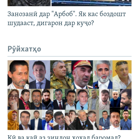
Занозанӣ дар "Арбоб". Як кас боздошт
шудааст, дигарон дар куҷо?
Рӯйхатҳо
Кӣ ва кай аз зиндон хоҳад баромад?