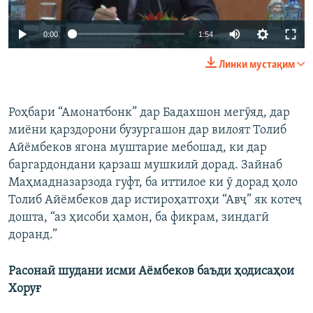
0:00
1:54
Линки мустақим
​Роҳбари “Амонатбонк” дар Бадахшон мегӯяд, дар
миёни қарздорони бузургашон дар вилоят Толиб
Айёмбеков ягона муштарие мебошад, ки дар
баргардондани қарзаш мушкилӣ дорад. Зайнаб
Маҳмадназарзода гуфт, ба иттилое ки ӯ дорад ҳоло
Толиб Айёмбеков дар истироҳатгоҳи “Авҷ” як котеҷ
дошта, “аз ҳисоби ҳамон, ба фикрам, зиндагӣ
доранд.”
Расонаӣ шудани исми Аёмбеков баъди ҳодисаҳои
Хоруғ