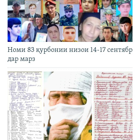
Номи 83 қурбонии низои 14-17 сентябр
дар марз