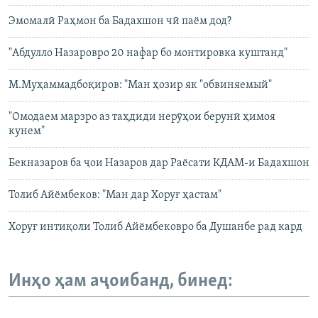
Эмомалӣ Раҳмон ба Бадахшон чӣ паём дод?
"Абдулло Назаровро 20 нафар бо монтировка куштанд"
М.Муҳаммадбоқиров: "Ман ҳозир як "обвиняемый"
"Омодаем марзро аз таҳдиди нерӯҳои берунӣ ҳимоя
кунем"
Бекназаров ба ҷои Назаров дар Раёсати КДАМ-и Бадахшон
Толиб Айёмбеков: "Ман дар Хоруғ ҳастам"
Хоруғ интиқоли Толиб Айёмбековро ба Душанбе рад кард
Инҳо ҳам аҷоибанд, бинед: