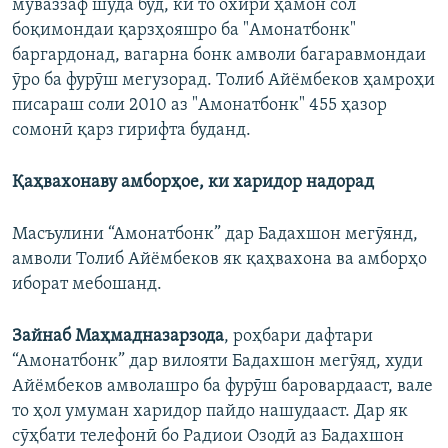
муваззаф шуда буд, ки то охири ҳамон сол
боқимондаи қарзҳояшро ба "Амонатбонк"
баргардонад, вагарна бонк амволи багаравмондаи
ӯро ба фурӯш мегузорад.
Толиб Айёмбеков ҳамроҳи
писараш соли 2010 аз "Амонатбонк" 455 ҳазор
сомонӣ қарз гирифта буданд.
Қаҳвахонаву амборҳое, ки харидор надорад
Масъулини “Амонатбонк” дар Бадахшон мегӯянд,
амволи Толиб Айёмбеков як қаҳвахона ва амборҳо
иборат мебошанд.
Зайнаб Маҳмадназарзода
, роҳбари дафтари
“Амонатбонк” дар вилояти Бадахшон мегӯяд, худи
Айёмбеков амволашро ба фурӯш баровардааст, вале
то ҳол умуман харидор пайдо нашудааст. Дар як
сӯҳбати телефонӣ бо Радиои Озодӣ аз Бадахшон