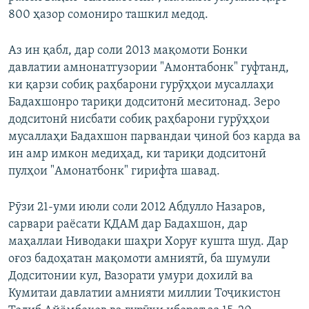
800 ҳазор сомониро ташкил медод.
Аз ин қабл, дар соли 2013 мақомоти Бонки
давлатии амнонатгузории "Амонтабонк" гуфтанд,
ки қарзи собиқ раҳбарони гурӯҳҳои мусаллаҳи
Бадахшонро тариқи додситонӣ меситонад. Зеро
додситонӣ нисбати собиқ раҳбарони гурӯҳҳои
мусаллаҳи Бадахшон парвандаи ҷиноӣ боз карда ва
ин амр имкон медиҳад, ки тариқи додситонӣ
пулҳои "Амонатбонк" гирифта шавад.
Рӯзи 21-уми июли соли 2012 Абдулло Назаров,
сарвари раёсати КДАМ дар Бадахшон, дар
маҳаллаи Ниводаки шаҳри Хоруғ кушта шуд. Дар
оғоз бадоҳатан мақомоти амниятӣ, ба шумули
Додситонии кул, Вазорати умури дохилӣ ва
Кумитаи давлатии амнияти миллии Тоҷикистон