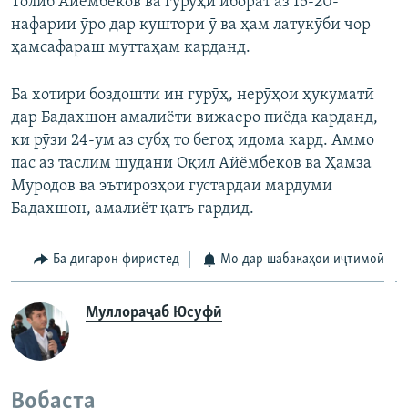
Толиб Айёмбеков ва гурӯҳи иборат аз 15-20-
нафарии ӯро дар куштори ӯ ва ҳам латукӯби чор
ҳамсафараш муттаҳам карданд.
Ба хотири боздошти ин гурӯҳ, нерӯҳои ҳукуматӣ
дар Бадахшон амалиёти вижаеро пиёда карданд,
ки рӯзи 24-ум аз субҳ то бегоҳ идома кард. Аммо
пас аз таслим шудани Оқил Айёмбеков ва Ҳамза
Муродов ва эътирозҳои густардаи мардуми
Бадахшон, амалиёт қатъ гардид.
Ба дигарон фиристед
Мо дар шабакаҳои иҷтимоӣ
Муллораҷаб Юсуфӣ
Вобаста