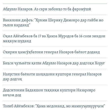
Абдулло Назаров. Аз сари забонҳо то ба фаромӯшӣ
Вакилони дифоъ: "Ҳукми Шерику Димонро дар ғайби мо
эълон карданд"
Оқил Айёмбеков ба 17 ва Ҳамза Муродов ба 16 соли зиндон
маҳкум шуданд
Охирин ҳамсӯҳбатони генерал Назаров баёнот доданд
Баҳси ҷузъиёти қатли Абдулло Назаров дар додгоҳи Хоруғ
Нахустин баёноти шоҳидони куштори генерал Назаров
дар додгоҳ
Додситонии Бадахшон таҳқиқи куштори Назаровро
анҷом дод
Толиб Айёмбеков: "Ҳама медонанд, мо мамнуъулхуруҷем"