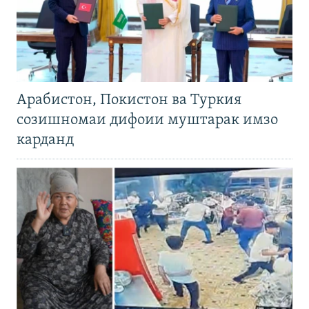
Арабистон, Покистон ва Туркия
созишномаи дифоии муштарак имзо
карданд