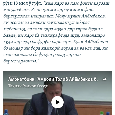
рӯзи 18 июл ӯ гуфт,
“ҳам қарз ва ҳам фоизи қарзаш
мондагӣ аст. Яъне қисми қарзу қисми фоиз
баргардонда нашудааст. Молу мулки Айёмбеков,
ки асосан аз амволи ғайриманқул иборат
мебошанд, аз соли қарз додан дар гарав буданд.
Баъде, ки қарз ба таъхирафтода шуд, амволашро
худи қарздор ба фурӯш баровард. Худи Айёмбеков
бо мо дар ин бора ҳамкорӣ дорад ва ваъда дод, ки
ягон амволам ба фурӯш равад қарзро
бармегардонам.”
Амонатбонк: "Амволи Толиб Айёмбеков ба фурӯш гузошта шуд"
Таҳияи
Радиои Озодӣ
Феълан кор намекунад