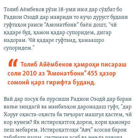
Толиб Аёмбеков рӯзи 18-уми июл дар сӯҳбат бо
Радиои Озодӣ дар мавриди то куҷо дуруст будани
гуфтаҳои раиси “Амонатбонк” баён дошт, "чӣ
қадаре буд, ҳамон қадар супоридем, дигар
надорам. Чӣ қадаре гуфтанд, ҳамаашро
супоридем."
Толиб Айёмбеков ҳамроҳи писараш
соли 2010 аз "Амонатбонк" 455 ҳазор
сомонӣ қарз гирифта буданд.
Вай дар посух ба пурсиши Радиои Озодӣ дар бораи
вазъи зиндагӣ ва манбаъҳои даромадаш гуфт, "дар
Хоруғ оҳиста-оҳиста ба тиҷорат машғул ҳастем, чӣ
кор кунем? Як истироҳатгоҳ дорем, кори ҳамонро
пеш мебарем. Истироҳатгоҳи “Авҷ” асосан барои
табобати чашм, системаи асаб ва меъда равона