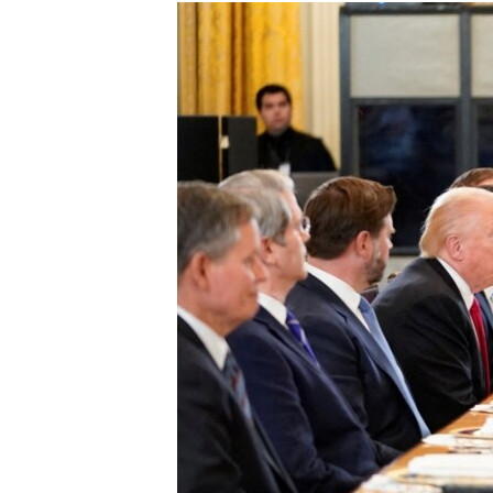
ГУЗОРИШҲОИ РАДИОӢ