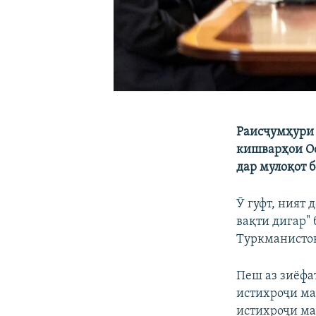
Раисҷумҳури 
кишварҳои Ос
дар мулоқот 
Ӯ гуфт, ният
вақти дигар"
Туркманистон
Пеш аз зиёфа
истихроҷи ма
истихроҷи ма