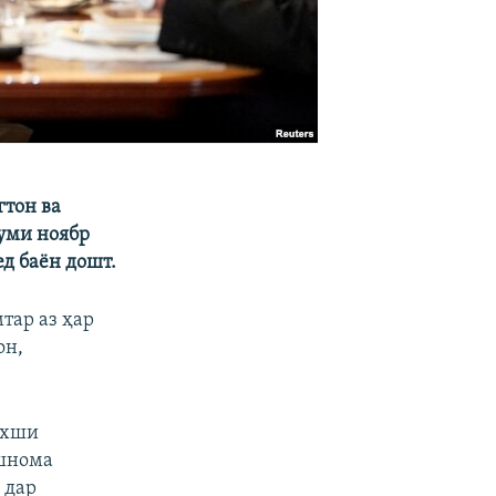
тон ва
уми ноябр
д баён дошт.
тар аз ҳар
он,
ахши
ишнома
 дар