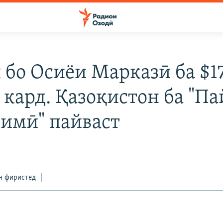
 бо Осиёи Марказӣ ба $1
 кард. Қазоқистон ба "П
имӣ" пайваст
н фиристед