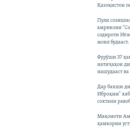
Қазоқистон 
Пули созишно
амрикоии "Cov
содироти Иёл
моил будааст.
Фурӯши 37 ҳа
натиҷаҳои ди
нашудааст ва
Дар бахши ди
Иброҳим" хаб
сохтани раво
Мақомоти Амр
ҳамкории уст