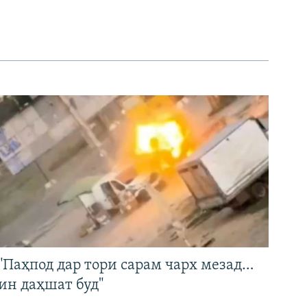
"Паҳпод дар тори сарам чарх мезад…
ин даҳшат буд"