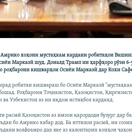
Амрико хоҳони мустаҳкам кардани робитаҳои Вашинг
иёи Марказӣ шуд. Доналд Трамп ин ҳарфҳоро рӯзи 6-
бо роҳбарони кишварҳои Осиёи Марказӣ дар Кохи Сафе
 дорад робитаи кишвараш бо Осиёи Марказӣ "мустаҳкам
 бошад. Роҳбарони Тоҷикистон, Қазоқистон, Қирғизист
 ва Узбекистон аз ин иқдом истиқбол карданд.
ти расмӣ Қазоқистон аз имзои қарордоди бузург дар б
ъдан бо Амрико хабар дод. Ба иттилои расмӣ, ин соз
ъдани волфрамро дар яке аз калонтарин конҳои ҷаҳон