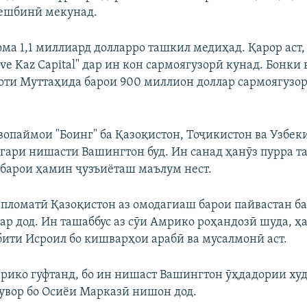
пешбинӣ мекунад.
ма 1,1 миллиард долларро ташкил медиҳад. Қарор аст
e Kaz Capital" дар ин кон сармоягузорӣ кунад. Бонки 
оти Муттаҳида барои 900 миллион доллар сармоягузор
вопаймои "Боинг" ба Қазоқистон, Тоҷикистон ва Узбеки
гари нишасти Вашингтон буд. Ин санад ҳанӯз пурра т
 барои ҳамин ҷузъиёташ маълум нест.
пломатӣ Қазоқистон аз омодагиаш барои пайвастан б
ар дод. Ин ташаббус аз сӯи Амрико роҳандозӣ шуда, ҳ
бити Исроил бо кишварҳои арабӣ ва мусалмонӣ аст.
ико гуфтанд, бо ин нишаст Вашингтон ӯҳдадории худ
увор бо Осиёи Марказӣ нишон дод.