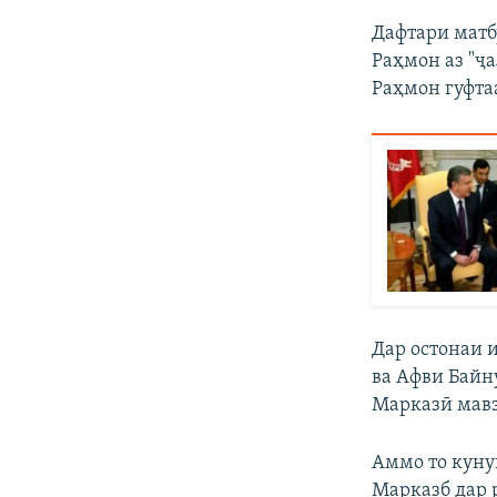
Дафтари матб
Раҳмон аз "ҷ
Раҳмон гуфта
Дар остонаи 
ва Афви Байн
Марказӣ мавз
Аммо то куну
Марказб дар р