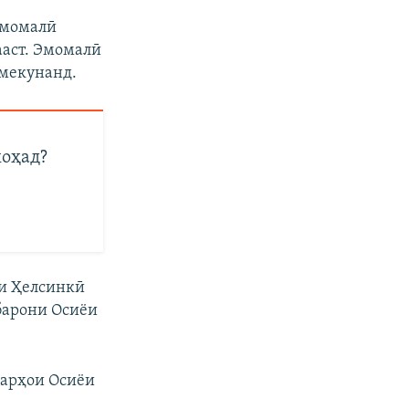
Эмомалӣ
ааст. Эмомалӣ
 мекунанд.
хоҳад?
аи Ҳелсинкӣ
барони Осиёи
варҳои Осиёи