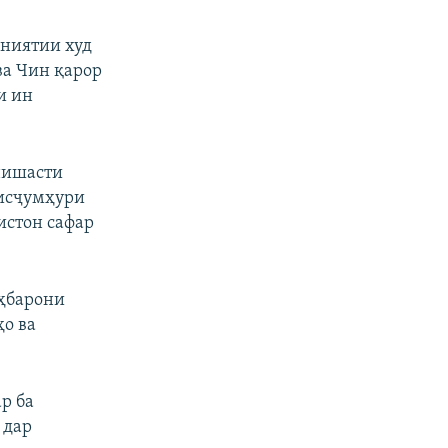
мниятии худ
ва Чин қарор
и ин
нишасти
аисҷумҳури
истон сафар
аҳбарони
ҳо ва
р ба
 дар