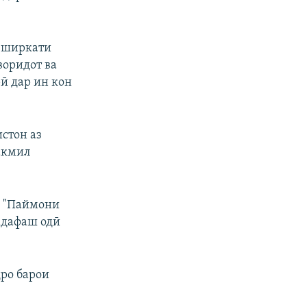
, ширкати
воридот ва
ӣ дар ин кон
стон аз
акмил
а "Паймони
адафаш одӣ
ро барои