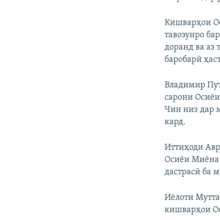
Кишварҳои Ос
тавозунро бар
доранд ва аз
баробарӣ ҳас
Владимир Пут
сарони Осиёи
Чин низ дар 
кард.
Иттиҳоди Авр
Осиёи Миёна б
дастрасӣ ба 
Иёлоти Мутта
кишварҳои Ос