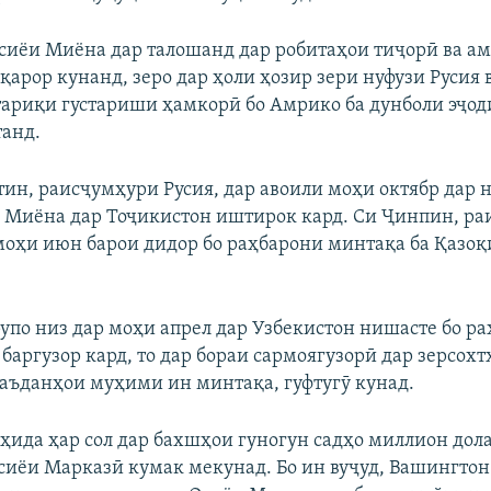
иёи Миёна дар талошанд дар робитаҳои тиҷорӣ ва а
қарор кунанд, зеро дар ҳоли ҳозир зери нуфузи Русия 
 тариқи густариши ҳамкорӣ бо Амрико ба дунболи эҷод
танд.
ин, раисҷумҳури Русия, дар авоили моҳи октябр дар 
 Миёна дар Тоҷикистон иштирок кард. Си Ҷинпин, р
моҳи июн барои дидор бо раҳбарони минтақа ба Қазоқ
упо низ дар моҳи апрел дар Узбекистон нишасте бо р
аргузор кард, то дар бораи сармоягузорӣ дар зерсохт
маъданҳои муҳими ин минтақа, гуфтугӯ кунад.
ҳида ҳар сол дар бахшҳои гуногун садҳо миллион дола
иёи Марказӣ кумак мекунад. Бо ин вуҷуд, Вашингтон