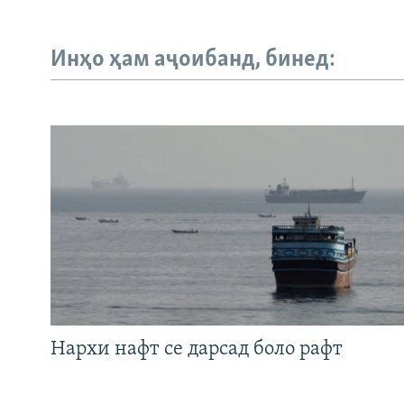
Инҳо ҳам аҷоибанд, бинед:
Нархи нафт се дарсад боло рафт