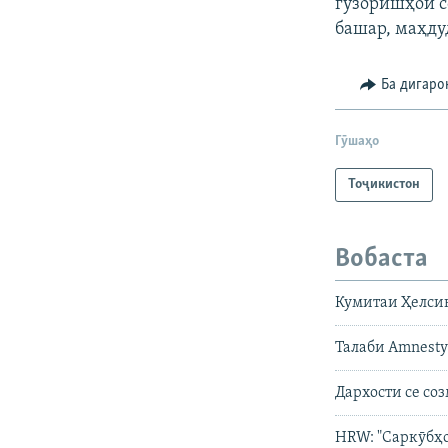
гузоришҳои 
башар, маҳду
Ба дигаро
Гӯшаҳо
Тоҷикистон
Вобаста
Кумитаи Ҳелсин
Талаби Amnesty
Дархости се со
HRW: "Саркӯбҳо