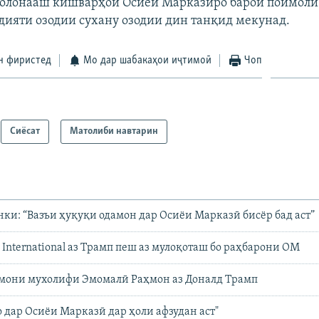
солонааш кишварҳои Осиёи Марказиро барои поймоли
дияти озодии сухану озодии дин танқид мекунад.
н фиристед
Мо дар шабакаҳои иҷтимоӣ
Чоп
Сиёсат
Матолиби навтарин
ки: “Вазъи ҳуқуқи одамон дар Осиёи Марказӣ бисёр бад аст”
 International аз Трамп пеш аз мулоқоташ бо раҳбарони ОМ
змони мухолифи Эмомалӣ Раҳмон аз Доналд Трамп
 дар Осиёи Марказӣ дар ҳоли афзудан аст"