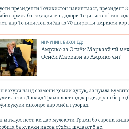
уоти президенти Тоҷикистон навиштааст, президент 
алби сармоя ба соҳаҳои ояндадори Тоҷикистон" гап зад
аст, дар Тоҷикистон зиёда аз 70 ширкати амрикоӣ кор
ИНЧУНИН, БИХОНЕД:
Амрико аз Осиёи Марказӣ чӣ ме
Осиёи Марказӣ аз Амрико чӣ?
ин вохӯрӣ чанд созмони ҳомии ҳуқуқ, аз ҷумла Кумит
улмилал аз Доналд Трамп хостанд дар дидораш бо роҳ
ӯи ҳуқуқи инсонро дар миён гузорад.
н маълум нест, ки дар мулоқоти Трамп бо сарони киш
обита ба ҳуқуқи инсон сӯҳбат шудааст ё не.