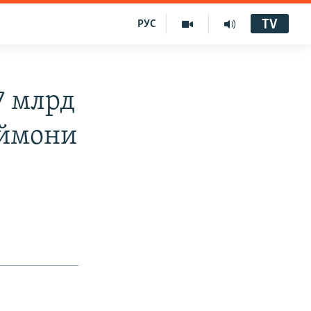
TV
РУС
7 млрд
аймони