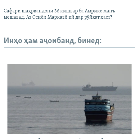
Сафари шаҳрвандони 36 кишвар ба Амрико манъ
мешавад. Аз Осиёи Марказӣ кӣ дар рӯйхат ҳаст?
Инҳо ҳам аҷоибанд, бинед: