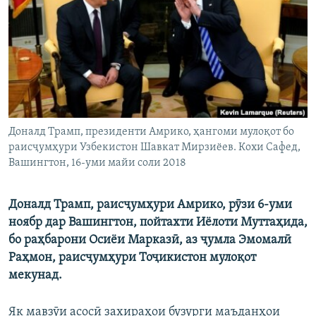
ГУЗОРИШҲОИ РАДИОӢ
Русский
ПАЙГИРӢ КУНЕД
Доналд Трамп, президенти Амрико, ҳангоми мулоқот бо
раисҷумҳури Узбекистон Шавкат Мирзиёев. Кохи Сафед,
Ҳамаи сомонаҳои RFE/RL
Вашингтон, 16-уми майи соли 2018
Доналд Трамп, раисҷумҳури Амрико, рӯзи 6-уми
ноябр дар Вашингтон, пойтахти Иёлоти Муттаҳида,
бо раҳбарони Осиёи Марказӣ, аз ҷумла Эмомалӣ
Раҳмон, раисҷумҳури Тоҷикистон мулоқот
мекунад.
Як мавзӯи асосӣ захираҳои бузурги маъданҳои