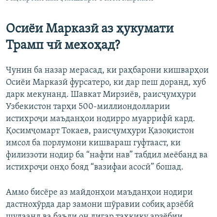
Осиёи Марказӣ аз ҳукумати
Трамп чӣ мехоҳад?
Чунин ба назар мерасад, ки раҳбарони кишварҳои
Осиёи Марказӣ фурсатеро, ки дар пеш доранд, хуб
дарк мекунанд. Шавкат Мирзиёв, раисҷумҳури
Узбекистон тарҳи 500-миллиондолларии
истихроҷи маъданҳои нодирро муаррифӣ кард.
Қосимҷомарт Токаев, раисҷумҳури Қазоқистон
имсол ба порлумони кишвараш гуфтааст, ки
филиззоти нодир ба “нафти нав” табдил меёбанд ва
истихроҷи онҳо бояд “вазифаи асосӣ” бошад.
Аммо бисёре аз майдонҳои маъданҳои нодири
дастнохӯрда дар замони шӯравии собиқ арзёбӣ
шудаанд ва баъди он дигар таҳқиқу арзёбии