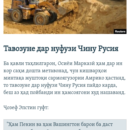
Тавозуне дар нуфузи Чину Русия
Ба қавли таҳлилгарон, Осиёи Марказӣ ҳам дар ин
кор саҳм дошта метавонад, чун кишварҳои
минтақа муштоқи сармоягузории Амрико ҳастанд,
то тавозуне дар нуфузи Чину Русия пайдо карда,
беш аз ҳад пойбанди ин ҳамсоягони худ нашаванд.
Ҷозеф Эпстин гуфт:
"Ҳам Пекин ва ҳам Вашингтон барои ба даст