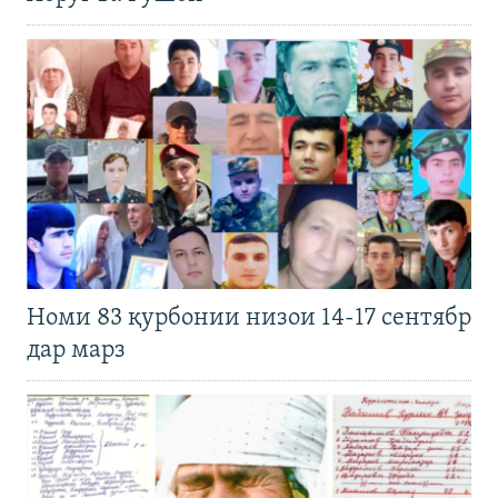
Номи 83 қурбонии низои 14-17 сентябр
дар марз