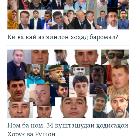
Кӣ ва кай аз зиндон хоҳад баромад?
Ном ба ном. 34 кушташудаи ҳодисаҳои
Хоруғ ва Рӯшон