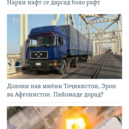
Нархи нафт се дарсад боло рафт
Долони нав миёни Тоҷикистон, Эрон
ва Афғонистон. Пайомаде дорад?