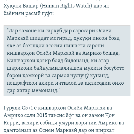
Ҳуқуқи Башар (Human Rights Watch) дар як
баёнияи расмӣ гуфт:
"Дар замоне ки саркӯб дар саросари Осиёи
Марказӣ шиддат мегирад, ҳуқуқи инсон бояд
яке аз бахшҳои асосии нишасти сарони
кишварҳои Осиёи Марказӣ ва Амрико бошад.
Кишварҳои ҳозир бояд бидонанд, ки агар
шарикони байнулмилалиашон муҳити босуботе
барои ҳамкорӣ ва сармоя ҷустуҷӯ кунанд,
пешрафтҳои ахири иҷтимоӣ ва иқтисодии онҳо
дар хатар мемонанд."
Гурӯҳи C5+1 ё кишварҳои Осиёи Марказӣ ва
Амрико соли 2015 таъсис ёфт ва он замон Ҷон
Керрӣ, вазири собиқи умури хориҷии Амрико ва
ҳамтоёнаш аз Осиёи Марказӣ дар он ширкат