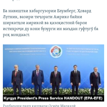
Ба навиштаи хабаргузории Блумберг, Ҳовард
Лутник, вазири тиҷорати Амрико байни
ширкатҳои амрикоӣ ва қазоқистонӣ барои
истихроҷи ду кони бузурги ин маъдан гуфтугӯ ба
роҳ мондааст.
Раҳбарони панҷ кишвари Осиёи Марказӣ