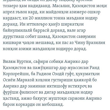
тозаеро ҳам надидаанд. Масалан, Қазоқистон моҳи
апрел эълон кард, ки майдонҳои азимеро ошкор
кардааст, ки 20 миллион тонна маъдани нодир
доранд. Ин иттилоъро ҳанӯз ширкатҳои
байнулмилалӣ баррасӣ доранд, вале агар
дурустиаш собит шавад, Қазоқистон саввумин
кишвари ҷаҳон мешавад, ки пас аз Чину Бразилия
конҳои азими маъданҳои нодирро дорад.
Вилям Куртни, сафири собиқи Амрико дар
Қазоқистон ва пажӯҳишгар дар муассисаи Ранд
Корпорейшн, ба Радиои Озодӣ гуфт, ҳукуматҳои
Осиёи Марказӣ хоҳони густариши ҳамкорӣ бо
Амрико дар заминаи иктишофу истихроҷ ва
фурӯши филиззот ва дигар маъданҳои нодир
ҳастанд, аммо бахусус муштоқи сармояи Амрико
барои коркарди он мебошанд.