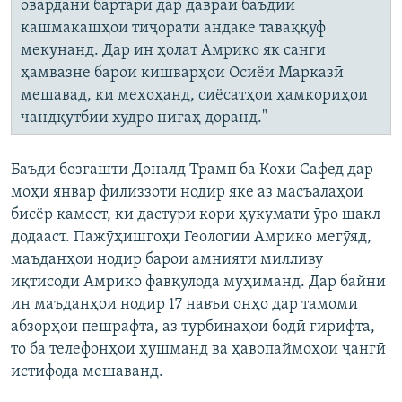
овардани бартарӣ дар давраи баъдии
кашмакашҳои тиҷоратӣ андаке таваққуф
мекунанд. Дар ин ҳолат Амрико як санги
ҳамвазне барои кишварҳои Осиёи Марказӣ
мешавад, ки мехоҳанд, сиёсатҳои ҳамкориҳои
чандқутбии худро нигаҳ доранд."
Баъди бозгашти Доналд Трамп ба Кохи Сафед дар
моҳи январ филиззоти нодир яке аз масъалаҳои
бисёр камест, ки дастури кори ҳукумати ӯро шакл
додааст. Пажӯҳишгоҳи Геологии Амрико мегӯяд,
маъданҳои нодир барои амнияти милливу
иқтисоди Амрико фавқулода муҳиманд. Дар байни
ин маъданҳои нодир 17 навъи онҳо дар тамоми
абзорҳои пешрафта, аз турбинаҳои бодӣ гирифта,
то ба телефонҳои ҳушманд ва ҳавопаймоҳои ҷангӣ
истифода мешаванд.