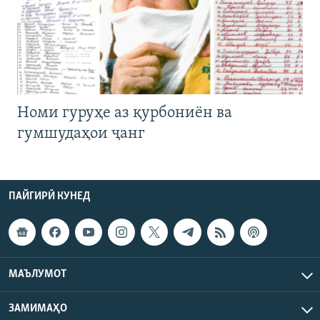
Номи гуруҳе аз қурбониён ва
гумшудаҳои ҷанг
ПАЙГИРӢ КУНЕД
МАЪЛУМОТ
ЗАМИМАҲО