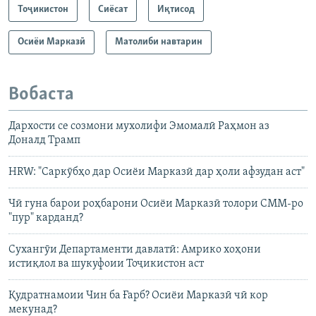
Тоҷикистон
Сиёсат
Иқтисод
Осиёи Марказӣ
Матолиби навтарин
Вобаста
Дархости се созмони мухолифи Эмомалӣ Раҳмон аз
Доналд Трамп
HRW: "Саркӯбҳо дар Осиёи Марказӣ дар ҳоли афзудан аст"
Чӣ гуна барои роҳбарони Осиёи Марказӣ толори СММ-ро
"пур" карданд?
Сухангӯи Департаменти давлатӣ: Амрико хоҳони
истиқлол ва шукуфоии Тоҷикистон аст
Қудратнамоии Чин ба Ғарб? Осиёи Марказӣ чӣ кор
мекунад?