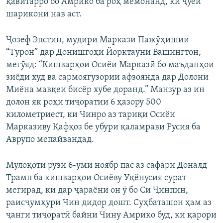
қавитарро бо Амрико ба роҳ мемонанд, ки ҷӯёи
шарикони нав аст.
Ҷозеф Эпстин, мудири Маркази Пажӯҳишии
“Турон” дар Донишгоҳи Йорктауни Вашингтон,
мегӯяд: “Кишварҳои Осиёи Марказӣ бо маъданҳои
зиёди худ ва сармоягузории афзоянда дар Долони
Миёна мавқеи бисёр хубе доранд.” Манзур аз ин
долон як роҳи тиҷоратии 6 ҳазору 500
километриест, ки Чинро аз тариқи Осиёи
Марказиву Қафқоз бе убури қаламрави Русия ба
Аврупо мепайвандад.
Мулоқоти рӯзи 6-уми ноябр пас аз сафари Доналд
Трамп ба кишварҳои Осиёву Уқёнусия сурат
мегирад, ки дар ҷараёни он ӯ бо Си Ҷинпин,
раисҷумҳури Чин дидор дошт. Суҳбаташон ҳам аз
ҷанги тиҷоратӣ байни Чину Амрико буд, ки қарори