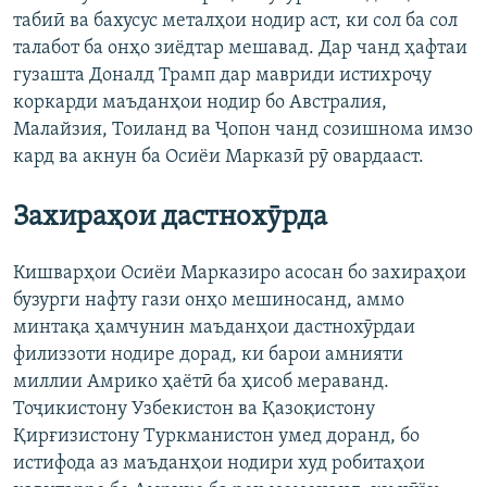
табиӣ ва бахусус металҳои нодир аст, ки сол ба сол
талабот ба онҳо зиёдтар мешавад. Дар чанд ҳафтаи
гузашта Доналд Трамп дар мавриди истихроҷу
коркарди маъданҳои нодир бо Австралия,
Малайзия, Тоиланд ва Ҷопон чанд созишнома имзо
кард ва акнун ба Осиёи Марказӣ рӯ овардааст.
Захираҳои дастнохӯрда
Кишварҳои Осиёи Марказиро асосан бо захираҳои
бузурги нафту гази онҳо мешиносанд, аммо
минтақа ҳамчунин маъданҳои дастнохӯрдаи
филиззоти нодире дорад, ки барои амнияти
миллии Амрико ҳаётӣ ба ҳисоб мераванд.
Тоҷикистону Узбекистон ва Қазоқистону
Қирғизистону Туркманистон умед доранд, бо
истифода аз маъданҳои нодири худ робитаҳои