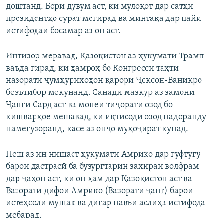
доштанд. Бори дувум аст, ки мулоқот дар сатҳи
президентҳо сурат мегирад ва минтақа дар пайи
истифодаи босамар аз он аст.
Интизор меравад, Қазоқистон аз ҳукумати Трамп
ваъда гирад, ки ҳамроҳ бо Конгресси таҳти
назорати ҷумҳурихоҳон қарори Ҷексон-Ваникро
беэътибор мекунанд. Санади мазкур аз замони
Ҷанги Сард аст ва монеи тиҷорати озод бо
кишварҳое мешавад, ки иқтисоди озод надоранду
намегузоранд, касе аз онҷо муҳоҷират кунад.
Пеш аз ин нишаст ҳукумати Амрико дар гуфтугӯ
барои дастрасӣ ба бузургтарин захираи волфрам
дар ҷаҳон аст, ки он ҳам дар Қазоқистон аст ва
Вазорати дифои Амрико (Вазорати ҷанг) барои
истеҳсоли мушак ва дигар навъи аслиҳа истифода
мебарад.