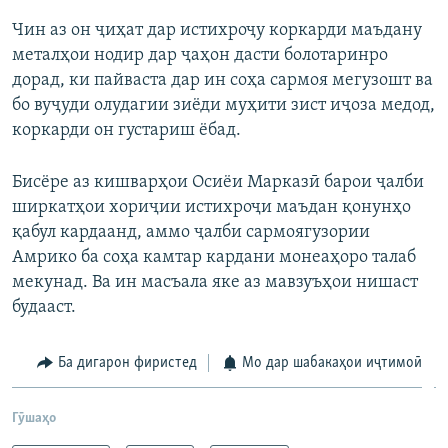
Чин аз он ҷиҳат дар истихроҷу коркарди маъдану
металҳои нодир дар ҷаҳон дасти болотаринро
дорад, ки пайваста дар ин соҳа сармоя мегузошт ва
бо вуҷуди олудагии зиёди муҳити зист иҷоза медод,
коркарди он густариш ёбад.
Бисёре аз кишварҳои Осиёи Марказӣ барои ҷалби
ширкатҳои хориҷии истихроҷи маъдан қонунҳо
қабул кардаанд, аммо ҷалби сармоягузории
Амрико ба соҳа камтар кардани монеаҳоро талаб
мекунад. Ва ин масъала яке аз мавзуъҳои нишаст
будааст.
Ба дигарон фиристед
Мо дар шабакаҳои иҷтимоӣ
Гӯшаҳо