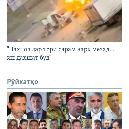
"Паҳпод дар тори сарам чарх мезад…
ин даҳшат буд"
Рӯйхатҳо