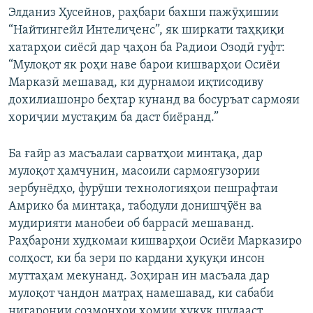
Элданиз Ҳусейнов, раҳбари бахши пажӯҳишии
“Найтингейл Интелиҷенс”, як ширкати таҳқиқи
хатарҳои сиёсӣ дар ҷаҳон ба Радиои Озодӣ гуфт:
“Мулоқот як роҳи наве барои кишварҳои Осиёи
Марказӣ мешавад, ки дурнамои иқтисодиву
дохилиашонро беҳтар кунанд ва босуръат сармояи
хориҷии мустақим ба даст биёранд.”
Ба ғайр аз масъалаи сарватҳои минтақа, дар
мулоқот ҳамчунин, масоили сармоягузории
зербунёдҳо, фурӯши технологияҳои пешрафтаи
Амрико ба минтақа, табодули донишҷӯён ва
мудирияти манобеи об баррасӣ мешаванд.
Раҳбарони худкомаи кишварҳои Осиёи Марказиро
солҳост, ки ба зери по кардани ҳуқуқи инсон
муттаҳам мекунанд. Зоҳиран ин масъала дар
мулоқот чандон матраҳ намешавад, ки сабаби
нигаронии созмонҳои ҳомии ҳуқуқ шудааст.