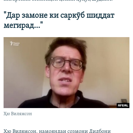
"Дар замоне ки саркӯб шиддат
мегирад..."
Ҳю Вилямсон
Ҳю Вилямсон, намояндаи созмони Дидбони