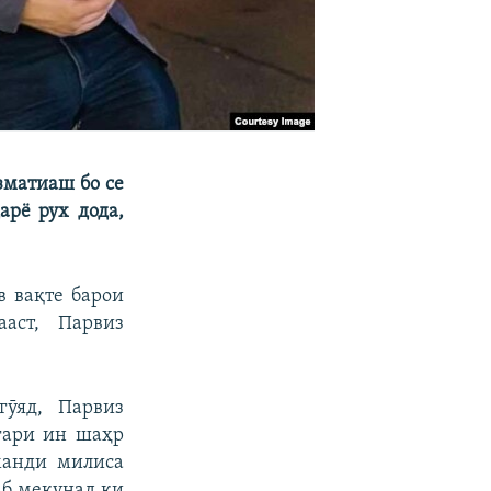
зматиаш бо се
арё рух дода,
в вақте барои
аст, Парвиз
гӯяд, Парвиз
гари ин шаҳр
манди милиса
аб мекунад ки