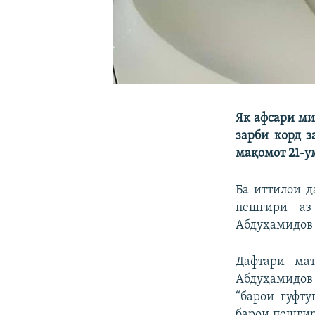
Як афсари ми
зарби корд з
мақомот 21-у
Ба иттилои д
пешгирӣ аз
Абдуҳамидов 
Дафтари мат
Абдуҳамидов
“барои гуфт
барои пешгир