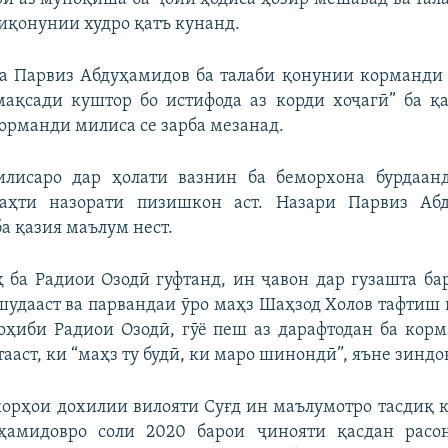
иқонунии худро қатъ кунанд.
а Парвиз Абдуҳамидов ба талаби қонунии корманди 
мақсади куштор бо истифода аз корди хоҷагӣ” ба қ
орманди милиса се зарба мезанад.
лисаро дар ҳолати вазнин ба беморхона бурдаан
таҳти назорати пизишкон аст. Назари Парвиз Аб
а қазия маълум нест.
 ба Радиои Озодӣ гуфтанд, ин ҷавон дар гузашта ба
шудааст ва парвандаи ӯро маҳз Шаҳзод Холов тафтиш к
оҳиби Радиои Озодӣ, гӯё пеш аз дарафтодан ба кор
ааст, ки “маҳз ту будӣ, ки маро шинондӣ”, яъне зиндо
корҳои дохилии вилояти Суғд ин маълумотро тасдиқ к
ҳамидовро соли 2020 барои ҷинояти қасдан расо