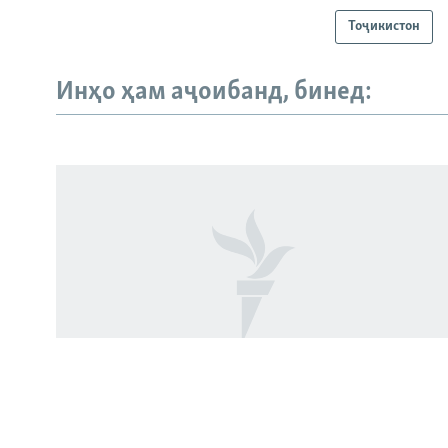
Тоҷикистон
Инҳо ҳам аҷоибанд, бинед:
Русский
ПАЙГИРӢ КУНЕД
Ҳамаи сомонаҳои RFE/RL
Нархи нафт се дарсад боло рафт