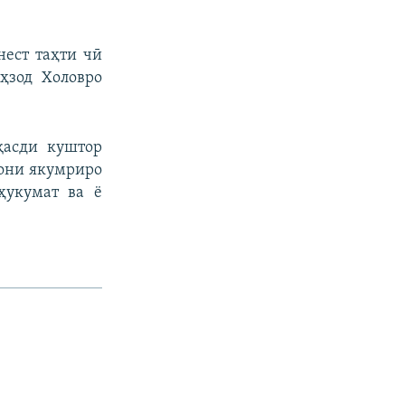
нест таҳти чӣ
ҳзод Холовро
қасди куштор
дони якумриро
ҳукумат ва ё