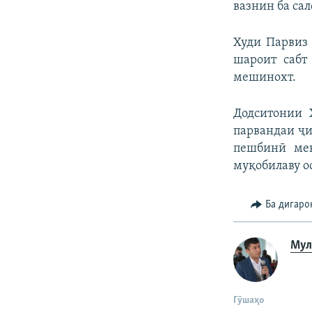
вазнин ба сал
Худи Парвиз 
шароит сабт
мешинохт.
Додситонии 
парвандаи ҷи
пешбинӣ мек
муқобилаву ос
Ба дигаро
Мул
Гӯшаҳо