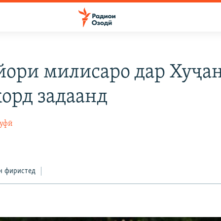
йори милисаро дар Хуҷа
корд задаанд
суфӣ
н фиристед