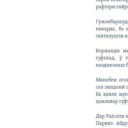
рафтори ғайр
Гумонбаршуд
накарда, бо 
тахтапушти к
Корманди ми
гуфтанд, ӯ 
наздиконаш б
Манобеи огоҳ
сол зиндонӣ 
Ба қавли мус
ҳамлавар гуфт
Дар Раёсати 
Парвиз Абду