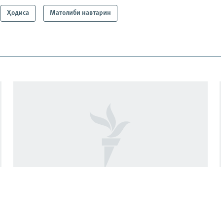
Ҳодиса
Матолиби навтарин
Долони нав миёни Тоҷикистон, Эрон
ва Афғонистон. Пайомаде дорад?