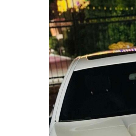
ГУЗОРИШҲОИ РАДИОӢ