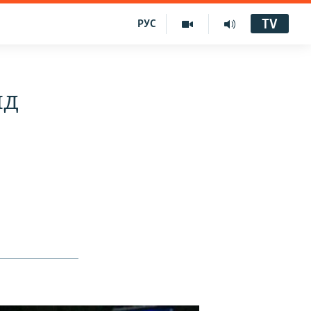
TV
РУС
нд