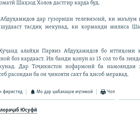
оматӣ Шаҳзод Холов дастгир карда буд.
Абдуҳамидов дар гузориши телевизонӣ, ки маълум 
 шудааст тасдиқ мекунад, ки корманди милиса Ша
Хуҷанд алайҳи Парвиз Абдуҳамидов бо иттиҳоми 
ноӣ боз кардааст. Ин банди қонун аз 15 сол то ба зин
унад. Дар Тоҷикистон нофармонӣ ба намояндаи 
еб расондан ба он ҷинояти сахт ба ҳисоб меравад.
н фиристед
Мо дар шабакаҳои иҷтимоӣ
Чоп
лораҷаб Юсуфӣ