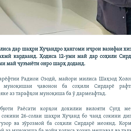
лиса дар шаҳри Хуҷандро ҳангоми иҷрои вазифаи хи
ахмӣ кардаанд. Ҳодиса 12-уми май дар соҳили Сирд
ми май ҷузъиёти онро шарҳ доданд.
арёфтии Радиои Озодӣ, майори милиса Шаҳзод Холо
 муноқишаи ҷавонон ба соҳили Сирдарё рафта
яке аз тарафҳои муноқиша ба ӯ дармеафтад.
буоти Раёсати корҳои дохилии вилояти Суғд ме
 сокини 26-солаи шаҳри Хуҷанд бо чанд сокини ди
угузор ва зӯрозмоӣ ба соҳили Сирдарё меоянд. Кор
ӣ аз муноқиша ба ҷойи ҳодиса ҳозир мешавад ва тал