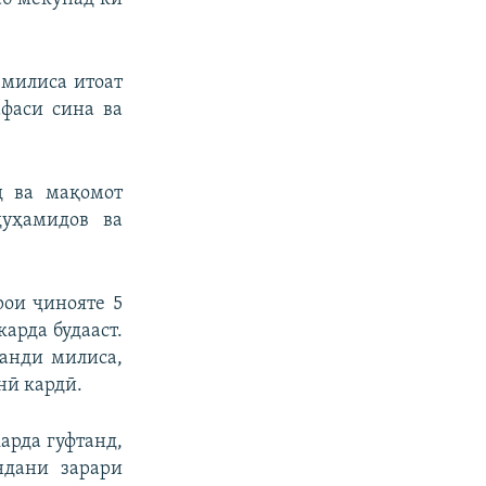
милиса итоат
афаси сина ва
д ва мақомот
дуҳамидов ва
рои ҷинояте 5
арда будааст.
манди милиса,
нӣ кардӣ.
арда гуфтанд,
ндани зарари