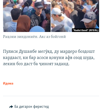
Раҳоии зиндониён. Акс аз бойгонӣ
Пулиси Душанбе мегӯяд, ду мардеро боздошт
кардааст, ки бар асоси қонуни афв озод шуда,
лекин боз даст ба ҷиноят заданд.
Идома
Ба дигарон фиристед