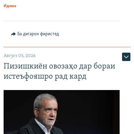
Идома
Ба дигарон фиристед
Август 05, 2026
Пизишкиён овозаҳо дар бораи
истеъфояшро рад кард