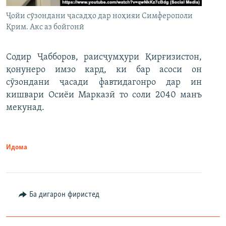
Ҷойи сӯзондани ҷасадҳо дар ноҳияи Симферополи
Қрим. Акс аз бойгонӣ
Содир Ҷабборов, раисҷумҳури Қирғизистон,
қонунеро имзо кард, ки бар асоси он
сӯзондани ҷасади фавтидагонро дар ин
кишвари Осиёи Марказӣ то соли 2040 манъ
мекунад.
Идома
Ба дигарон фиристед