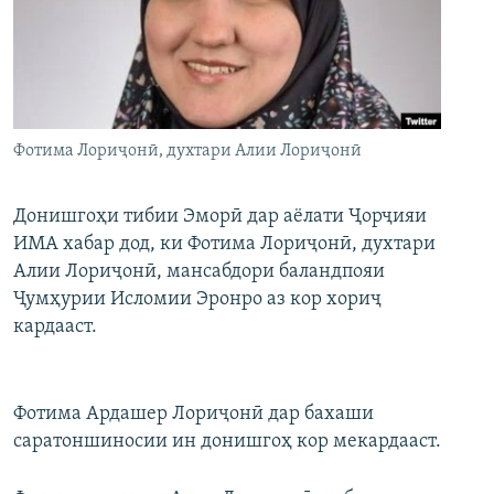
ГУЗОРИШҲОИ РАДИОӢ
Русский
ПАЙГИРӢ КУНЕД
Фотима Лориҷонӣ, духтари Алии Лориҷонӣ
Донишгоҳи тибии Эморӣ дар аёлати Ҷорҷияи
ИМА хабар дод, ки Фотима Лориҷонӣ, духтари
Ҳамаи сомонаҳои RFE/RL
Алии Лориҷонӣ, мансабдори баландпояи
Ҷумҳурии Исломии Эронро аз кор хориҷ
кардааст.
Фотима Ардашер Лориҷонӣ дар бахаши
саратоншиносии ин донишгоҳ кор мекардааст.