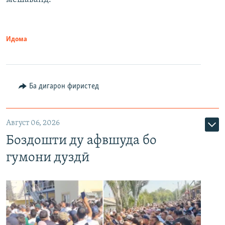
Идома
Ба дигарон фиристед
Август 06, 2026
Боздошти ду афвшуда бо
гумони дуздӣ