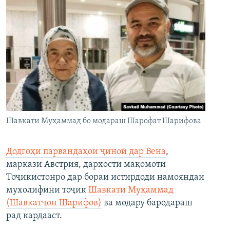
Шавкати Муҳаммад бо модараш Шарофат Шарифова
Додгоҳи парвандаҳои ҷиноӣ дар Вена
,
маркази Австрия, дархости мақомоти
Тоҷикистонро дар бораи истирдоди намояндаи
мухолифини тоҷик
Шавкати Муҳаммад
(Шавкатҷон Шарифов)
ва модару бародараш
рад кардааст.