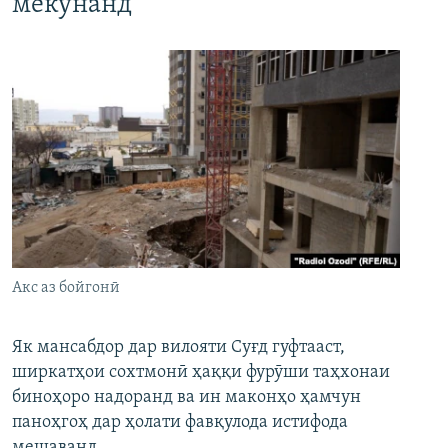
мекунанд
Акс аз бойгонӣ
Як мансабдор дар вилояти Суғд гуфтааст,
ширкатҳои сохтмонӣ ҳаққи фурӯши таҳхонаи
биноҳоро надоранд ва ин маконҳо ҳамчун
паноҳгоҳ дар ҳолати фавқулода истифода
мешаванд.