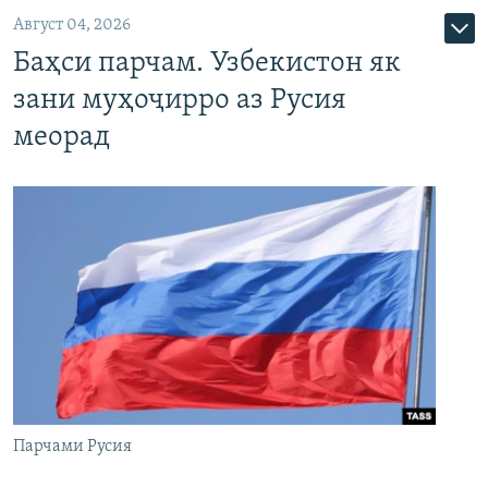
Август 04, 2026
Баҳси парчам. Узбекистон як
зани муҳоҷирро аз Русия
меорад
Парчами Русия