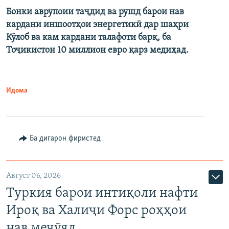
Бонки аврупоии таҷдид ва рушд барои нав
кардани иншоотҳои энергетикӣ дар шаҳри
Кӯлоб ва кам кардани талафоти барқ, ба
Тоҷикистон 10 миллион евро қарз медиҳад.
Идома
Ба дигарон фиристед
Август 06, 2026
Туркия барои интиқоли нафти
Ироқ ва Халиҷи Форс роҳҳои
нав меҷӯяд