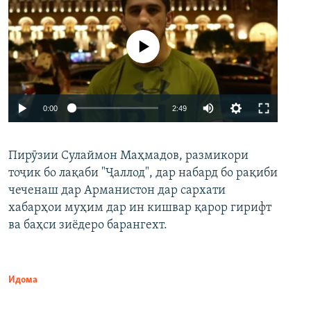
Феълан кор намекунад
Auto
0:00
2:49
240p
Пирӯзии Сулаймон Маҳмадов, размикори
360p
тоҷик бо лақаби "Ҷаллод", дар набард бо рақиби
480p
Auto
240p
360p
480p
чеченаш дар Арманистон дар сархати
720p
хабарҳои муҳим дар ин кишвар қарор гирифт
720p
1080p
ва баҳси зиёдеро барангехт.
1080p
Идома