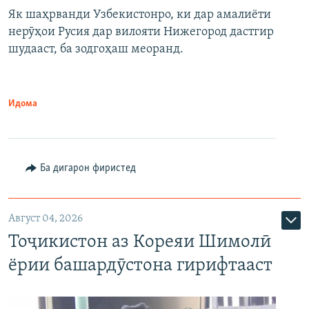
Як шаҳрванди Узбекистонро, ки дар амалиёти
нерӯҳои Русия дар вилояти Нижегород дастгир
шудааст, ба зодгоҳаш меоранд.
Идома
Ба дигарон фиристед
Август 04, 2026
Тоҷикистон аз Кореяи Шимолӣ
ёрии башардӯстона гирифтааст