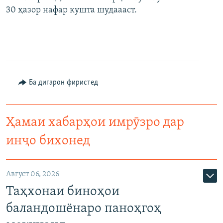
30 ҳазор нафар кушта шудаааст.
Ба дигарон фиристед
Ҳамаи хабарҳои имрӯзро дар
инҷо бихонед
Август 06, 2026
Таҳхонаи биноҳои
баландошёнаро паноҳгоҳ