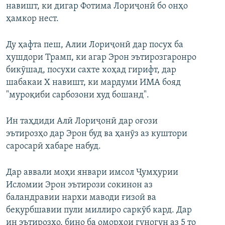
навишт, ки дигар Фотима Лориҷонӣ бо онҳо
ҳамкор нест.
Ду ҳафта пеш, Алии Лориҷонӣ дар посух ба
ҳушдори Трамп, ки агар Эрон эътирозгаронро
бикӯшад, посухи сахте хоҳад гирифт, дар
шабакаи Х навишт, ки мардуми ИМА бояд
"муроқиби сарбозони худ бошанд".
Ин таҳдиди Алӣ Лориҷонӣ дар оғози
эътирозҳо дар Эрон буд ва ҳанӯз аз куштори
саросарӣ хабаре набуд.
Дар аввали моҳи январи имсол Ҷумҳурии
Исломии Эрон эътирози сокинон аз
баландравии нархи маводи ғизоӣ ва
беқурбшавии пули миллиро саркӯб кард. Дар
ин эътирозҳо, бино ба оморҳои гуногун аз 5 то