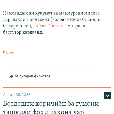
Намояндагони ҳукумат ва маъмурони милиса
дар шаҳри Панҷакент (вилояти Суғд) ба зидди,
ба гуфтаашон,
либоси “бегона”
маърака
баргузор кардаанд.
Идома
Ба дигарон фиристед
Август 05, 2026
Боздошти хориҷиён ба гумони
ташкили фоҳишахона дар