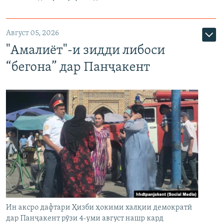
Август 05, 2026
"Амалиёт"-и зидди либоси
“бегона” дар Панҷакент
Ин аксро дафтари Ҳизби ҳокими халқии демократӣ
дар Панҷакент рӯзи 4-уми август нашр кард