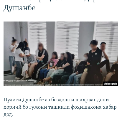
Душанбе
Пулиси Душанбе аз боздошти шаҳрвандони
хориҷӣ бо гумони ташкили фоҳишахона хабар
дод.