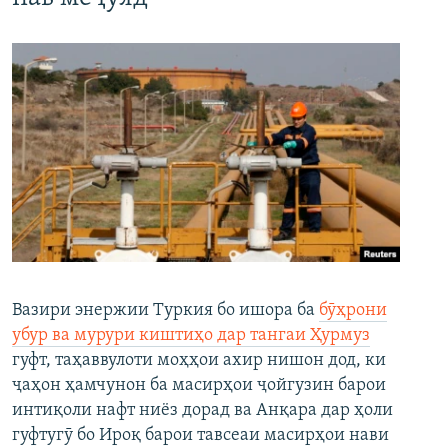
Вазири энержии Туркия бо ишора ба
бӯҳрони
убур ва мурури киштиҳо дар тангаи Ҳурмуз
гуфт, таҳаввулоти моҳҳои ахир нишон дод, ки
ҷаҳон ҳамчунон ба масирҳои ҷойгузин барои
интиқоли нафт ниёз дорад ва Анқара дар ҳоли
гуфтугӯ бо Ироқ барои тавсеаи масирҳои нави