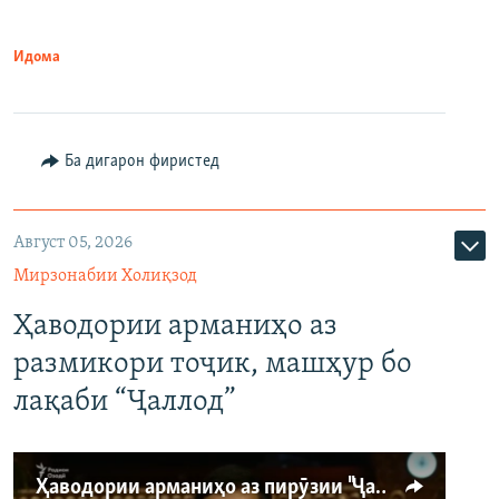
Идома
Ба дигарон фиристед
Август 05, 2026
Мирзонабии Холиқзод
Ҳаводории арманиҳо аз
размикори тоҷик, машҳур бо
лақаби “Ҷаллод”
Ҳаводории арманиҳо аз пирӯзии "Ҷаллод"-и тоҷик