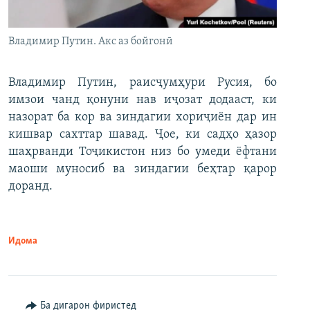
Владимир Путин. Акс аз бойгонӣ
Владимир Путин, раисҷумҳури Русия, бо
имзои чанд қонуни нав иҷозат додааст, ки
назорат ба кор ва зиндагии хориҷиён дар ин
кишвар сахттар шавад. Ҷое, ки садҳо ҳазор
шаҳрванди Тоҷикистон низ бо умеди ёфтани
маоши муносиб ва зиндагии беҳтар қарор
доранд.
Идома
Ба дигарон фиристед