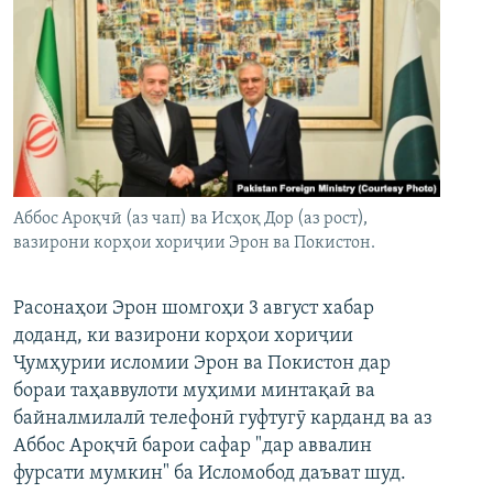
Аббос Ароқчӣ (аз чап) ва Исҳоқ Дор (аз рост),
вазирони корҳои хориҷии Эрон ва Покистон.
Расонаҳои Эрон шомгоҳи 3 август хабар
доданд, ки вазирони корҳои хориҷии
Ҷумҳурии исломии Эрон ва Покистон дар
бораи таҳаввулоти муҳими минтақаӣ ва
байналмилалӣ телефонӣ гуфтугӯ карданд ва аз
Аббос Ароқчӣ барои сафар "дар аввалин
фурсати мумкин" ба Исломобод даъват шуд.