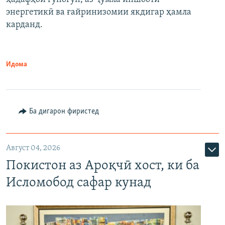
энергетикӣ ва ғайринизомии якдигар ҳамла
карданд.
Идома
Ба дигарон фиристед
Август 04, 2026
Покистон аз Ароқчӣ хост, ки ба
Исломобод сафар кунад