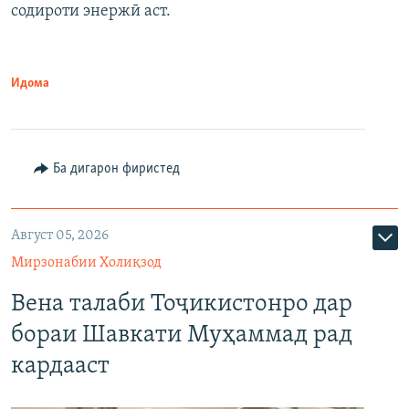
содироти энержӣ аст.
Идома
Ба дигарон фиристед
Август 05, 2026
Мирзонабии Холиқзод
Вена талаби Тоҷикистонро дар
бораи Шавкати Муҳаммад рад
кардааст