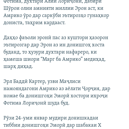
Фотима, духтари Алии Лориҷонӣ, дабири
Шӯрои олии амнияти миллии Эрон аст, ки
Амрико ӯро дар саркӯби эътирозҳо гунаҳкор
дониста, таҳрим кардааст.
Даҳҳо фаъоли эронӣ пас аз куштори ҳазорон
эътирозгар дар Эрон аз ин донишгоҳ хоста
буданд, то ҳузури духтари нафареро, ки
ҳамеша шиори “Марг ба Амрико” медиҳад,
шарҳ диҳад.
Эрл Баддӣ Картер, узви Маҷлиси
намояндагони Амрико аз аёлати Ҷорҷия, дар
номае ба донишгоҳи Эморӣ хостори ихроҷи
Фотима Лориҷонӣ шуда буд.
Рӯзи 24-уми январ мудири донишкадаи
тиббии донишгоҳи Эморӣ дар шабакаи Х