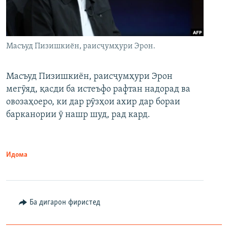
Масъуд Пизишкиён, раисҷумҳури Эрон.
Масъуд Пизишкиён, раисҷумҳури Эрон
мегӯяд, қасди ба истеъфо рафтан надорад ва
овозаҳоеро, ки дар рӯзҳои ахир дар бораи
барканории ӯ нашр шуд, рад кард.
Идома
Ба дигарон фиристед