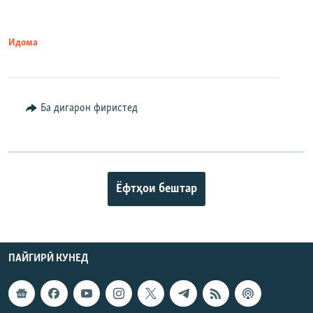
Идома
Ба дигарон фиристед
Ёфтҳои бештар
ПАЙГИРӢ КУНЕД