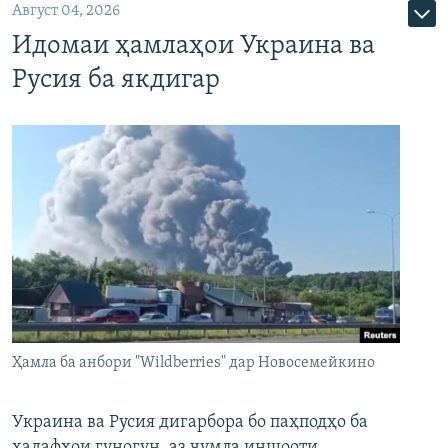
Август 04, 2026
Идомаи ҳамлаҳои Украина ва
Русия ба якдигар
Ҳамла ба анбори "Wildberries" дар Новосемейкино
Украина ва Русия дигарбора бо паҳподҳо ба
ҳадафҳои гуногун, аз ҷумла иншооти