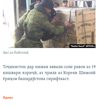
Акс аз бойгонӣ
Тоҷикистон дар нимаи аввали соли равон аз 19
кишвари хориҷӣ, аз ҷумла аз Кореяи Шимолӣ
ёриҳои башардӯстона гирифтааст.
Идома