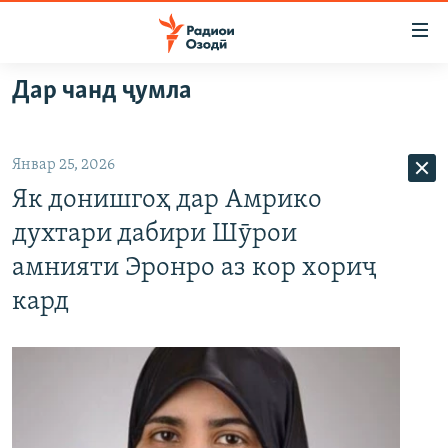
Пайвандҳои
дастрасӣ
Ҷаҳиш
Дар чанд ҷумла
ба
ГӮШАҲО
мояи
ГАПИ ОЗОД
СИЁСАТ
аслӣ
Январ 25, 2026
РӮЗГОРИ МУҲОҶИР
Ҷаҳиш
ИҚТИСОД
Як донишгоҳ дар Амрико
ба
САЛОМ, ХОҲАР
ҶОМЕА
феҳристи
духтари дабири Шӯрои
ТАҲҚИҚОТ
ҚАЗИЯИ "КРОКУС"
аслӣ
амнияти Эронро аз кор хориҷ
Ҷаҳиш
ҶАНГ ДАР УКРАИНА
ОСИЁИ МАРКАЗӢ
кард
ба
НАЗАРИ МАРДУМ
ФАРҲАНГ
ҷустор
ЧАНДРАСОНАӢ
МЕҲМОНИ ОЗОДӢ
БЛОГИСТОН
РӮЙХАТҲО
ВАРЗИШ
ОЗОДӢ ОНЛАЙН
ВИДЕО
КИТОБҲОИ ОЗОДӢ
НИГОРИСТОН