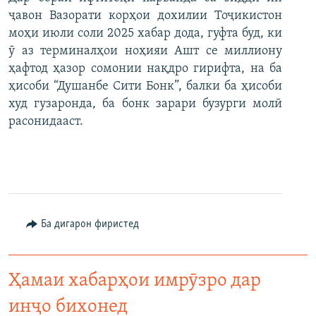
ҷавон Вазорати корҳои дохилии Тоҷикистон
моҳи июли соли 2025 хабар дода, гуфта буд, ки
ӯ аз терминалҳои ноҳияи Ашт се миллиону
ҳафтод ҳазор сомонии нақдро гирифта, на ба
ҳисоби “Душанбе Сити Бонк”, балки ба ҳисоби
худ гузаронда, ба бонк зарари бузурги молӣ
расонидааст.
Ба дигарон фиристед
Ҳамаи хабарҳои имрӯзро дар
инҷо бихонед