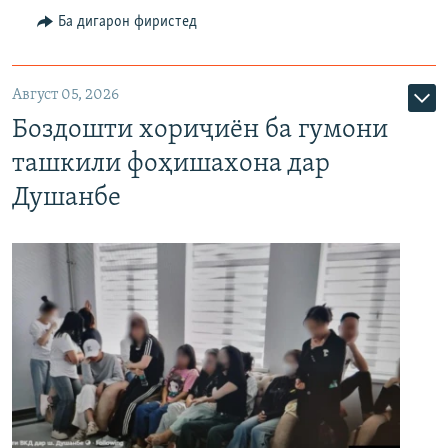
Ба дигарон фиристед
Август 05, 2026
Боздошти хориҷиён ба гумони
ташкили фоҳишахона дар
Душанбе