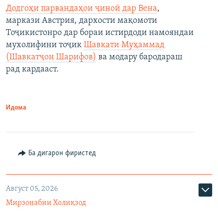
Додгоҳи парвандаҳои ҷиноӣ дар Вена
,
маркази Австрия, дархости мақомоти
Тоҷикистонро дар бораи истирдоди намояндаи
мухолифини тоҷик
Шавкати Муҳаммад
(Шавкатҷон Шарифов)
ва модару бародараш
рад кардааст.
Идома
Ба дигарон фиристед
Август 05, 2026
Мирзонабии Холиқзод