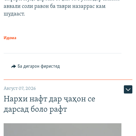
аввали соли равон ба таври назаррас кам
шудааст.
Идома
Ба дигарон фиристед
Август 07, 2026
Нархи нафт дар ҷаҳон се
дарсад боло рафт