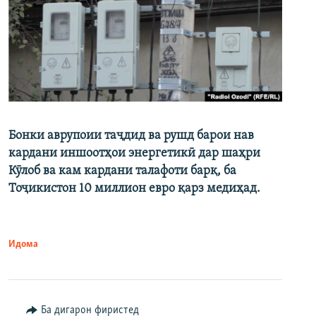
Бонки аврупоии таҷдид ва рушд барои нав
кардани иншоотҳои энергетикӣ дар шаҳри
Кӯлоб ва кам кардани талафоти барқ, ба
Тоҷикистон 10 миллион евро қарз медиҳад.
Идома
Ба дигарон фиристед