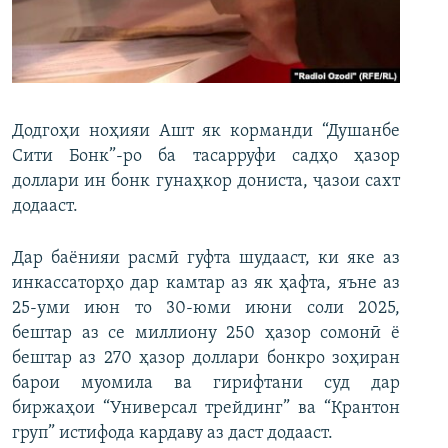
ГУЗОРИШҲОИ РАДИОӢ
Русский
ПАЙГИРӢ КУНЕД
Додгоҳи ноҳияи Ашт як корманди “Душанбе
Сити Бонк”-ро ба тасарруфи садҳо ҳазор
доллари ин бонк гунаҳкор дониста, ҷазои сахт
додааст.
Ҳамаи сомонаҳои RFE/RL
Дар баёнияи расмӣ гуфта шудааст, ки яке аз
инкассаторҳо дар камтар аз як ҳафта, яъне аз
25-уми июн то 30-юми июни соли 2025,
бештар аз се миллиону 250 ҳазор сомонӣ ё
бештар аз 270 ҳазор доллари бонкро зоҳиран
барои муомила ва гирифтани суд дар
биржаҳои “Универсал трейдинг” ва “Крантон
груп” истифода кардаву аз даст додааст.