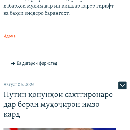
720p
хабарҳои муҳим дар ин кишвар қарор гирифт
720p
1080p
ва баҳси зиёдеро барангехт.
1080p
Идома
Ба дигарон фиристед
Август 05, 2026
Путин қонунҳои сахтгиронаро
дар бораи муҳоҷирон имзо
кард