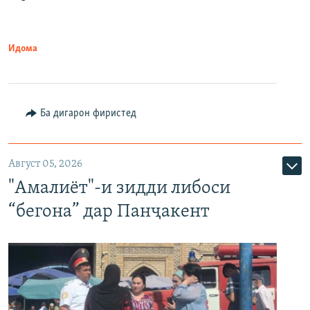
Идома
Ба дигарон фиристед
Август 05, 2026
"Амалиёт"-и зидди либоси
“бегона” дар Панҷакент