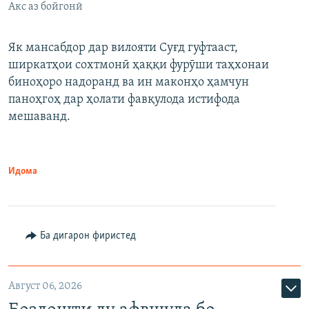
Акс аз бойгонӣ
Як мансабдор дар вилояти Суғд гуфтааст,
ширкатҳои сохтмонӣ ҳаққи фурӯши таҳхонаи
биноҳоро надоранд ва ин маконҳо ҳамчун
паноҳгоҳ дар ҳолати фавқулода истифода
мешаванд.
Идома
Ба дигарон фиристед
Август 06, 2026