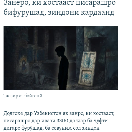
Занеро, ки хостааст писарашро
бифурӯшад, зиндонӣ кардаанд
Тасвир аз бойгонӣ
Додгоҳе дар Узбекистон як занро, ки хостааст,
писарашро дар ивази 3300 доллар ба ҷуфти
дигаре фурӯшад, ба севуним сол зиндон