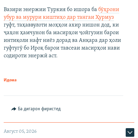
Вазири энержии Туркия бо ишора ба
бӯҳрони
убур ва мурури киштиҳо дар тангаи Ҳурмуз
гуфт, таҳаввулоти моҳҳои ахир нишон дод, ки
ҷаҳон ҳамчунон ба масирҳои ҷойгузин барои
интиқоли нафт ниёз дорад ва Анқара дар ҳоли
гуфтугӯ бо Ироқ барои тавсеаи масирҳои нави
содироти энержӣ аст.
Идома
Ба дигарон фиристед
Август 05, 2026