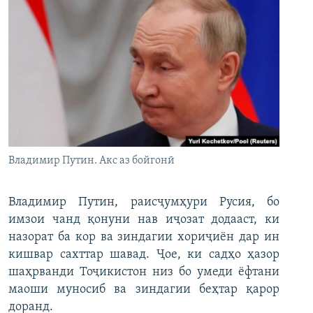
Владимир Путин. Акс аз бойгонӣ
Владимир Путин, раисҷумҳури Русия, бо
имзои чанд қонуни нав иҷозат додааст, ки
назорат ба кор ва зиндагии хориҷиён дар ин
кишвар сахттар шавад. Ҷое, ки садҳо ҳазор
шаҳрванди Тоҷикистон низ бо умеди ёфтани
маоши муносиб ва зиндагии беҳтар қарор
доранд.