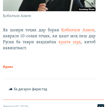
Қобилҷон Алиев
Як шоири тоҷик дар бораи
Қобилҷон Алиев
,
навраси 10-солаи тоҷик, ки ҳашт моҳ пеш дар
Русия ба таври ваҳшиёна
кушта шуд
, китоб
навиштааст.
Идома
Ба дигарон фиристед
Август 07, 2026