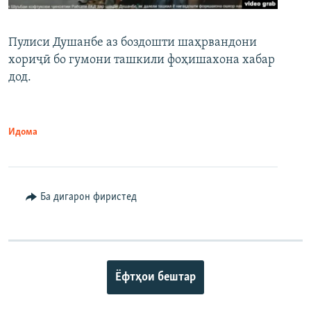
Пулиси Душанбе аз боздошти шаҳрвандони
хориҷӣ бо гумони ташкили фоҳишахона хабар
дод.
Идома
Ба дигарон фиристед
Ёфтҳои бештар