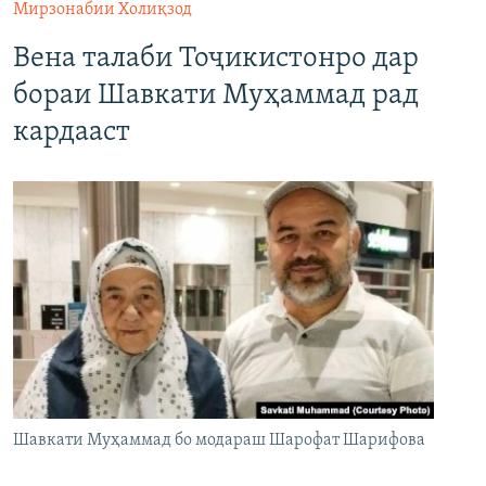
Мирзонабии Холиқзод
Вена талаби Тоҷикистонро дар
бораи Шавкати Муҳаммад рад
кардааст
Шавкати Муҳаммад бо модараш Шарофат Шарифова