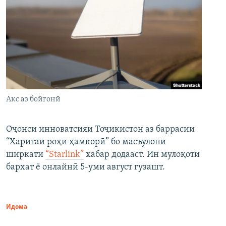
Акс аз бойгонӣ
Оҷонси инноватсияи Тоҷикистон аз баррасии
“Харитаи роҳи ҳамкорӣ” бо масъулони
ширкати
“Starlink”
хабар додааст. Ин мулоқоти
бархат ё онлайнӣ 5-уми август гузашт.
Идома