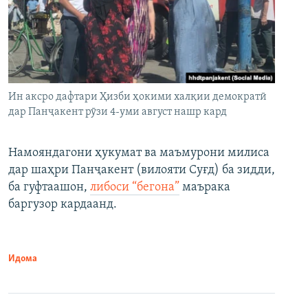
Ин аксро дафтари Ҳизби ҳокими халқии демократӣ
дар Панҷакент рӯзи 4-уми август нашр кард
Намояндагони ҳукумат ва маъмурони милиса
дар шаҳри Панҷакент (вилояти Суғд) ба зидди,
ба гуфтаашон,
либоси “бегона”
маърака
баргузор кардаанд.
Идома