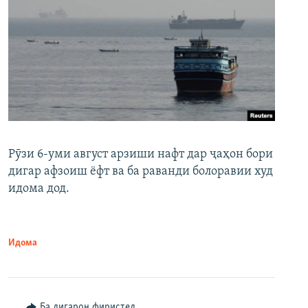
Рӯзи 6-уми август арзиши нафт дар ҷаҳон бори
дигар афзоиш ёфт ва ба раванди болоравии худ
идома дод.
Идома
Ба дигарон фиристед