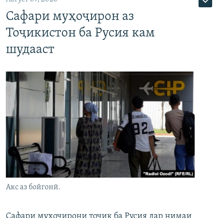
Сафари муҳоҷирон аз
Тоҷикистон ба Русия кам
шудааст
Акс аз бойгонӣ.
Сафари муҳоҷирони тоҷик ба Русия дар нимаи