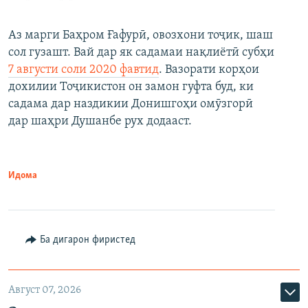
Аз марги Баҳром Ғафурӣ, овозхони тоҷик, шаш
сол гузашт. Вай дар як садамаи нақлиётӣ субҳи
7 августи соли 2020 фавтид
. Вазорати корҳои
дохилии Тоҷикистон он замон гуфта буд, ки
садама дар наздикии Донишгоҳи омӯзгорӣ
дар шаҳри Душанбе рух додааст.
Идома
Ба дигарон фиристед
Август 07, 2026