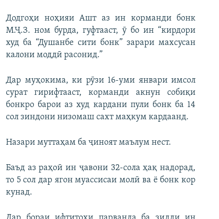
Додгоҳи ноҳияи Ашт аз ин корманди бонк
М.Ҷ.З. ном бурда, гуфтааст, ӯ бо ин “кирдори
худ ба “Душанбе сити бонк” зарари махсусан
калони моддӣ расонид.”
Дар муҳокима, ки рӯзи 16-уми январи имсол
сурат гирифтааст, корманди акнун собиқи
бонкро барои аз худ кардани пули бонк ба 14
сол зиндони низомаш сахт маҳкум кардаанд.
Назари муттаҳам ба ҷиноят маълум нест.
Баъд аз раҳоӣ ин ҷавони 32-сола ҳақ надорад,
то 5 сол дар ягон муассисаи молӣ ва ё бонк кор
кунад.
Дар бораи ифтитоҳи парванда ба зидди ин