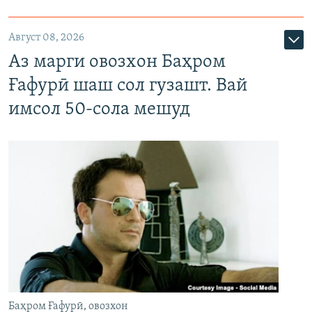
Август 08, 2026
Аз марги овозхон Баҳром
Ғафурӣ шаш сол гузашт. Вай
имсол 50-сола мешуд
Баҳром Ғафурӣ, овозхон