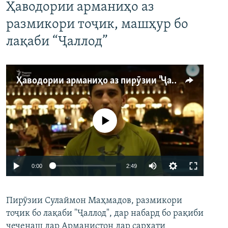
Ҳаводории арманиҳо аз
размикори тоҷик, машҳур бо
лақаби “Ҷаллод”
Ҳаводории арманиҳо аз пирӯзии "Ҷаллод"-и тоҷик
Феълан кор намекунад
Auto
0:00
2:49
240p
Пирӯзии Сулаймон Маҳмадов, размикори
360p
тоҷик бо лақаби "Ҷаллод", дар набард бо рақиби
480p
Auto
240p
360p
480p
чеченаш дар Арманистон дар сархати