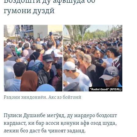
Боздошти ду афвшуда бо
гумони дуздӣ
Раҳоии зиндониён. Акс аз бойгонӣ
Пулиси Душанбе мегӯяд, ду мардеро боздошт
кардааст, ки бар асоси қонуни афв озод шуда,
лекин боз даст ба ҷиноят заданд.