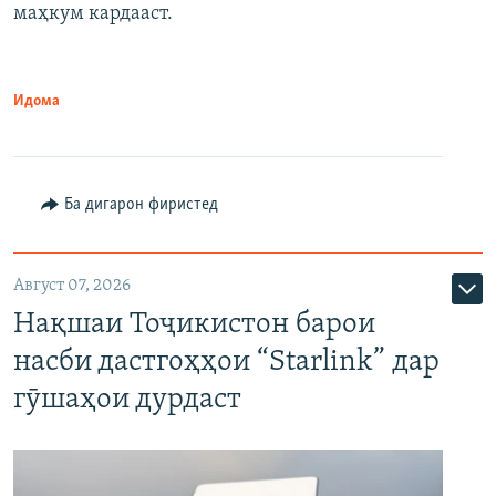
маҳкум кардааст.
Идома
Ба дигарон фиристед
Август 07, 2026
Нақшаи Тоҷикистон барои
насби дастгоҳҳои “Starlink” дар
гӯшаҳои дурдаст