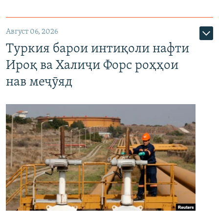
Август 06, 2026
Туркия барои интиқоли нафти
Ироқ ва Халиҷи Форс роҳҳои
нав меҷӯяд