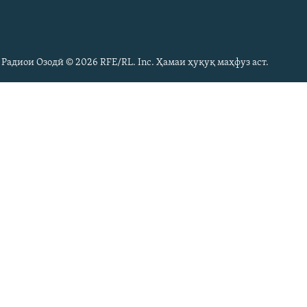
 Радиои Озодӣ © 2026 RFE/RL. Inc. Ҳамаи ҳуқуқ маҳфуз аст.