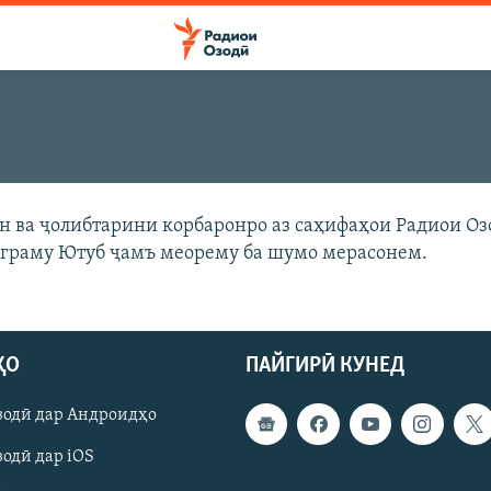
 ва ҷолибтарини корбаронро аз саҳифаҳои Радиои Оз
аграму Ютуб ҷамъ меорему ба шумо мерасонем.
ҲО
ПАЙГИРӢ КУНЕД
зодӣ дар Андроидҳо
одӣ дар iOS