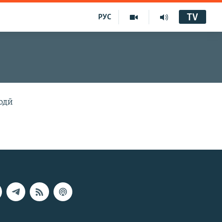
TV
РУС
одӣ