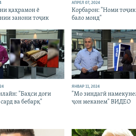
4
АПРЕЛ 07, 2024
ани қаҳрамон ё
Корбарон: "Номи тоҷик
нии занони тоҷик
бало монд"
24
ЯНВАР 11, 2024
нлайн: "Баҳси доғи
"Мо зиндагӣ намекуне
сард ва бебарқ"
ҷон меканем" ВИДЕО