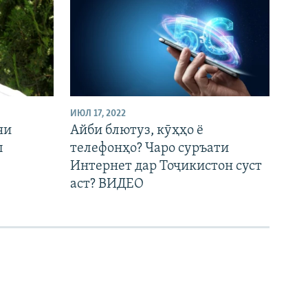
ИЮЛ 17, 2022
яи
Айби блютуз, кӯҳҳо ё
л
телефонҳо? Чаро суръати
Интернет дар Тоҷикистон суст
аст? ВИДЕО