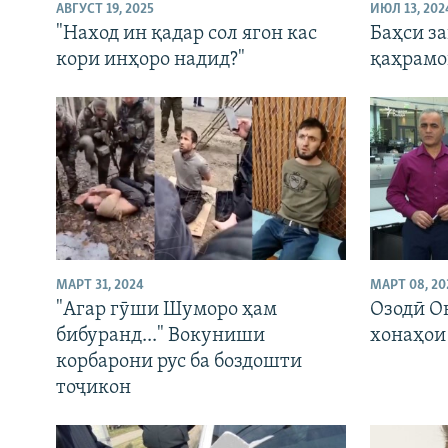
ГУЗОРИШҲОИ РАДИОӢ
АВГУСТ 19, 2025
ИЮЛ 13, 202
"Наход ин қадар сол ягон кас
Баҳси з
кори инҳоро надид?"
қаҳрамо
МАРТ 31, 2024
МАРТ 08, 20
"Агар гӯши Шуморо ҳам
Озодӣ О
бибуранд..." Вокуниши
хонаҳои 
корбарони рус ба боздошти
тоҷикон