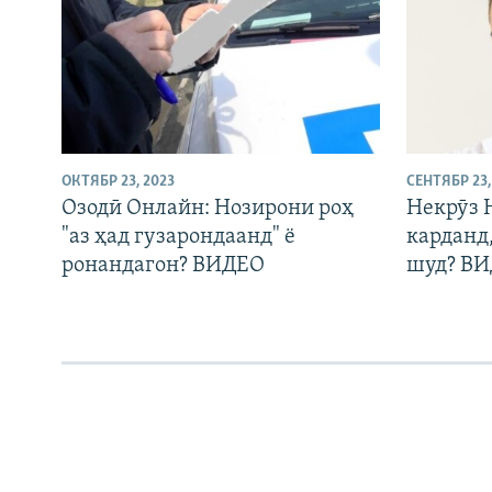
ОКТЯБР 23, 2023
СЕНТЯБР 23,
Озодӣ Онлайн: Нозирони роҳ
Некрӯз 
"аз ҳад гузарондаанд" ё
карданд,
ронандагон? ВИДЕО
шуд? В