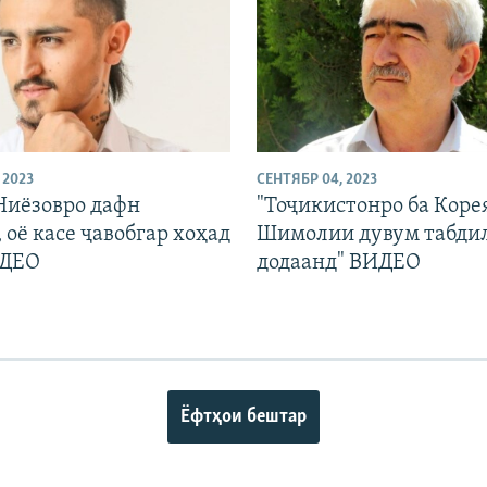
 2023
СЕНТЯБР 04, 2023
Ниёзовро дафн
"Тоҷикистонро ба Коре
 оё касе ҷавобгар хоҳад
Шимолии дувум табди
ИДЕО
додаанд" ВИДЕО
Ёфтҳои бештар