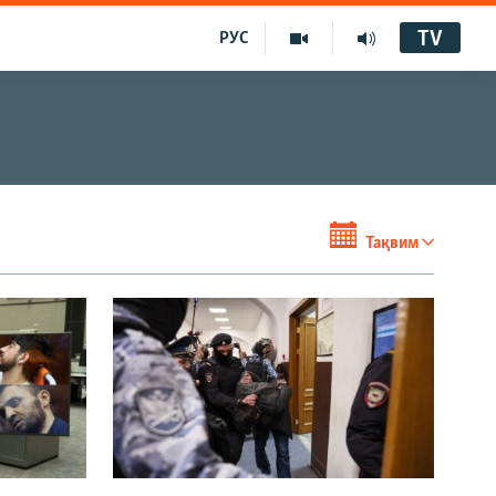
TV
РУС
Тақвим