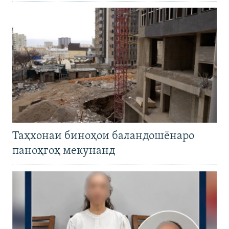
Таҳхонаи биноҳои баландошёнаро
паноҳгоҳ мекунанд