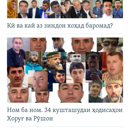
Кӣ ва кай аз зиндон хоҳад баромад?
Ном ба ном. 34 кушташудаи ҳодисаҳои
Хоруғ ва Рӯшон