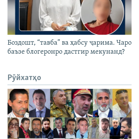
Боздошт, “тавба” ва ҳабсу ҷарима. Чаро
баъзе блогеронро дастгир мекунанд?
Рӯйхатҳо