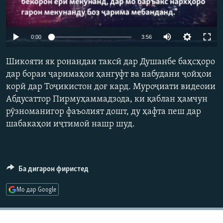
ГУЗОРИШҲОИ РАДИОӢ
Русский
Auto
0:00
3:56
ПАЙГИРӢ КУНЕД
240p
Шикояти як ронандаи таксӣ дар Душанбе баҳсҳоро
360p
дар бораи ҷаримаҳои ҳангуфт ва набудани ҷойҳои
корӣ дар Тоҷикистон доғ кард. Муроҷиати видеоии
480p
Auto
240p
360p
480p
Абдусаттор Пирмуҳаммадзода, ки қаблан ҳамчун
720p
рӯзноманигор фаъолият дошт, ду ҳафта пеш дар
Ҳамаи сомонаҳои RFE/RL
720p
1080p
1080p
шабакаҳои иҷтимоӣ нашр шуд.
Ба дигарон фиристед
Мо дар Google