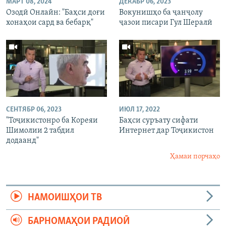
МАРТ 08, 2024
ДЕКАБР 06, 2023
Озодӣ Онлайн: "Баҳси доғи
Вокунишҳо ба ҷанҷолу
хонаҳои сард ва бебарқ"
ҷазои писари Гул Шералӣ
СЕНТЯБР 06, 2023
ИЮЛ 17, 2022
"Тоҷикистонро ба Кореяи
Баҳси суръату сифати
Шимолии 2 табдил
Интернет дар Тоҷикистон
додаанд"
Ҳамаи порчаҳо
НАМОИШҲОИ ТВ
БАРНОМАҲОИ РАДИОӢ