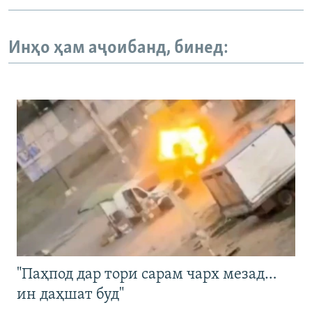
Инҳо ҳам аҷоибанд, бинед:
"Паҳпод дар тори сарам чарх мезад…
ин даҳшат буд"