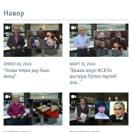
Навор
АПРЕЛ 06, 2024
МАРТ 31, 2024
“Номи тоҷик дар бало
"Ҳамаи инро ФСБ бо
монд”
дастури Путин тартиб
дод..."