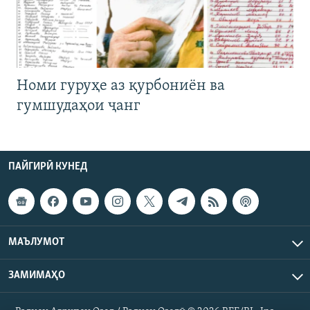
Номи гуруҳе аз қурбониён ва
гумшудаҳои ҷанг
ПАЙГИРӢ КУНЕД
МАЪЛУМОТ
ЗАМИМАҲО