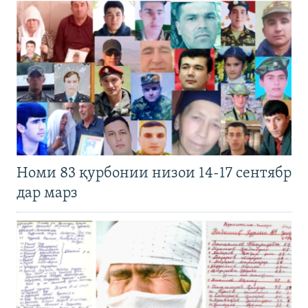
Номи 83 қурбонии низои 14-17 сентябр
дар марз