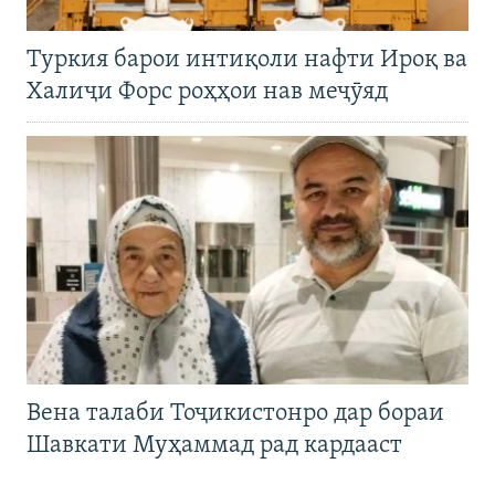
Туркия барои интиқоли нафти Ироқ ва
Халиҷи Форс роҳҳои нав меҷӯяд
Вена талаби Тоҷикистонро дар бораи
Шавкати Муҳаммад рад кардааст