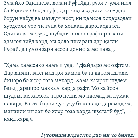
Зулайхо Одинаева, холаи Руфайда, рӯзи 7-уми июл
ба Радиои Озодӣ гуфт, дар вақти ҳодиса касе дар
берун набуд ва маълум нест, ки ҳамсоя хоҳарзодаи
хурдсоли ӯро чӣ гуна ба хонааш даровардааст.
Одинаева мегӯяд, шубҳаи онҳоро рафтори зани
ҳамсоя зиёд кард, ки ҳоло писараш дар қатли
Руфайда гумонбари асосӣ дониста мешавад.
“Ҳама ҳамсояҳо ҷамъ шуда, Руфайдаро мекофтем.
Дар ҳамин вақт модари ҳамон бача даромадгоҳи
биноро бо хлор тоза мекард. Ҳама ҳайрон шудем.
Баъд дарашро маҳкам карда рафт. Мо ҳайрон
шудем, ки ҳамсоя чаро пеши мо наомад ва кумак
накард. Вақте барои ҷустуҷӯ ба хонаҳо даромадем,
манзили ин зан бо хлор тоза карда шустагӣ буд”, --
нақл кард ӯ.
Гузориши видеоиро дар ин ҷо бинед: