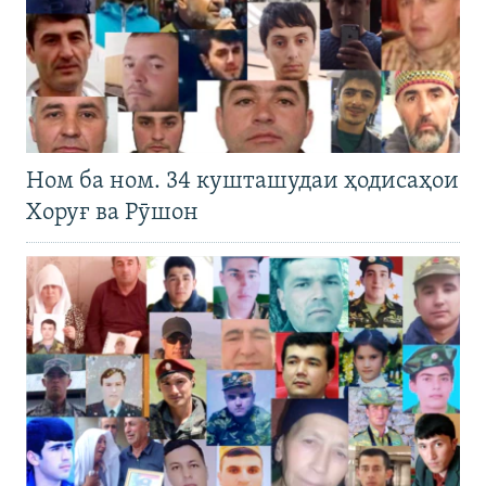
Ном ба ном. 34 кушташудаи ҳодисаҳои
Хоруғ ва Рӯшон