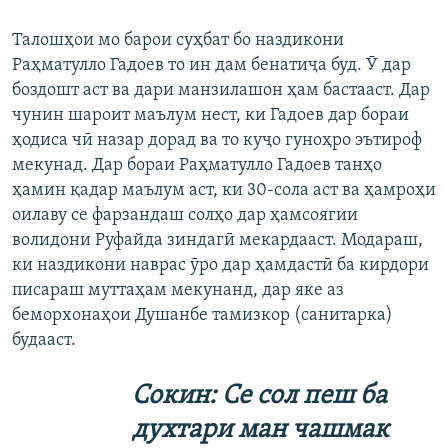
Талошҳои мо барои суҳбат бо наздикони
Раҳматулло Гадоев то ин дам бенатиҷа буд. Ӯ дар
боздошт аст ва дари манзилашон ҳам бастааст. Дар
чунин шароит маълум нест, ки Гадоев дар бораи
ҳодиса чӣ назар дорад ва то куҷо гуноҳро эътироф
мекунад. Дар бораи Раҳматулло Гадоев танҳо
ҳамин қадар маълум аст, ки 30-сола аст ва ҳамроҳи
оилаву се фарзандаш солҳо дар ҳамсоягии
волидони Руфайда зиндагӣ мекардааст. Модараш,
ки наздикони наврас ӯро дар ҳамдастӣ ба кирдори
писараш муттаҳам мекунанд, дар яке аз
беморхонаҳои Душанбе тамизкор (санитарка)
будааст.
Сокин: Се сол пеш ба
духтари ман чашмак