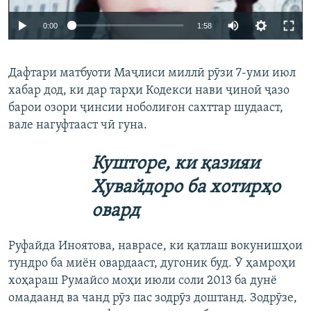
Auto
0:00
1:58
240p
Дафтари матбуоти Маҷлиси миллӣ рӯзи 7-уми июл
360p
хабар дод, ки дар тарҳи Кодекси нави ҷиноӣ ҷазо
Auto
240p
360p
480p
480p
барои озори ҷинсии ноболиғон сахттар шудааст,
720p
вале нагуфтааст чӣ гуна.
720p
1080p
1080p
Кушторе, ки қазияи
Ҳувайдоро ба хотирҳо
овард
Руфайда Иноятова, наврасе, ки қатлаш вокунишҳои
тундро ба миён овардааст, дугоник буд. Ӯ ҳамроҳи
хоҳараш Румайсо моҳи июли соли 2013 ба дунё
омадаанд ва чанд рӯз пас зодрӯз доштанд. Зодрӯзе,