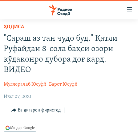
Пайвандҳои
дастрасӣ
Ҷаҳиш
ҲОДИСА
ба
ГӮШАҲО
"Сараш аз тан ҷудо буд." Қатли
мояи
ГАПИ ОЗОД
СИЁСАТ
аслӣ
Руфайдаи 8-сола баҳси озори
РӮЗГОРИ МУҲОҶИР
Ҷаҳиш
ИҚТИСОД
кӯдаконро дубора доғ кард.
ба
САЛОМ, ХОҲАР
ҶОМЕА
ВИДЕО
феҳристи
ТАҲҚИҚОТ
ҚАЗИЯИ "КРОКУС"
аслӣ
Муллораҷаб Юсуфӣ
Барот Юсуфӣ
Ҷаҳиш
ҶАНГ ДАР УКРАИНА
ОСИЁИ МАРКАЗӢ
ба
Июл 07, 2021
НАЗАРИ МАРДУМ
ФАРҲАНГ
ҷустор
ЧАНДРАСОНАӢ
Ба дигарон фиристед
МЕҲМОНИ ОЗОДӢ
БЛОГИСТОН
РӮЙХАТҲО
ВАРЗИШ
ОЗОДӢ ОНЛАЙН
ВИДЕО
Мо дар Google
КИТОБҲОИ ОЗОДӢ
НИГОРИСТОН