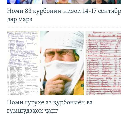
Номи 83 қурбонии низои 14-17 сентябр
дар марз
Номи гуруҳе аз қурбониён ва
гумшудаҳои ҷанг