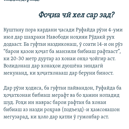
Фоҷиа чӣ хел сар зад?
Куштану пора кардани ҷасади Руфайда рӯзи 4-уми
июл дар шаҳраки Навободи ноҳияи Рӯдакӣ рух
додааст. Ба гуфтаи наздиконаш, ӯ соати 14-и он рӯз
“барои қазои ҳоҷат ба манзили бибиаш рафтааст”,
ки 20-30 метр дуртар аз хонаи онҳо ҷойгир аст.
Волидонаш дар хонаҳои дуошёна зиндагӣ
мекунанд, ки ҳоҷатхонааш дар беруни биност.
Дар рӯзи ҳодиса, ба гуфтаи пайвандон, Руфайда ба
ҳоҷатхонаи бибиаш мерафт ва бо ҳамин нопадид
шуд. Роҳи ин наврас барои рафтан ба хонаи
бибиаш аз назди роҳрав (подъезд)-и ҳамсояашон
мегузарад, ки ҳоло дар қатли ӯ гумонбар аст.