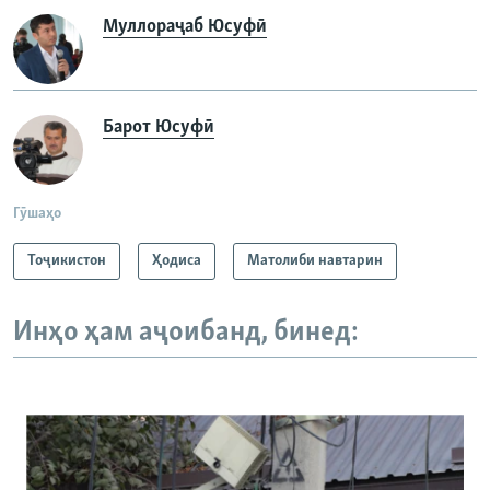
Муллораҷаб Юсуфӣ
Барот Юсуфӣ
Гӯшаҳо
Тоҷикистон
Ҳодиса
Матолиби навтарин
Инҳо ҳам аҷоибанд, бинед: