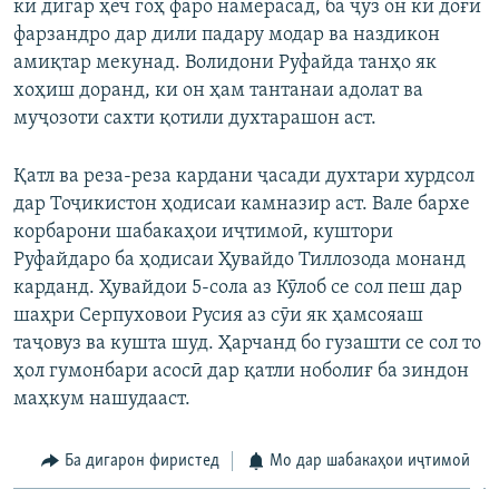
ки дигар ҳеч гоҳ фаро намерасад, ба ҷуз он ки доғи
фарзандро дар дили падару модар ва наздикон
амиқтар мекунад. Волидони Руфайда танҳо як
хоҳиш доранд, ки он ҳам тантанаи адолат ва
муҷозоти сахти қотили духтарашон аст.
Қатл ва реза-реза кардани ҷасади духтари хурдсол
дар Тоҷикистон ҳодисаи камназир аст. Вале бархе
корбарони шабакаҳои иҷтимоӣ, куштори
Руфайдаро ба ҳодисаи Ҳувайдо Тиллозода монанд
карданд. Ҳувайдои 5-сола аз Кӯлоб се сол пеш дар
шаҳри Серпуховои Русия аз сӯи як ҳамсояаш
таҷовуз ва кушта шуд. Ҳарчанд бо гузашти се сол то
ҳол гумонбари асосӣ дар қатли ноболиғ ба зиндон
маҳкум нашудааст.
Ба дигарон фиристед
Мо дар шабакаҳои иҷтимоӣ