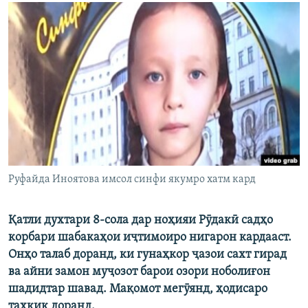
ГУЗОРИШҲОИ РАДИОӢ
Русский
ПАЙГИРӢ КУНЕД
Ҳамаи сомонаҳои RFE/RL
Руфайда Иноятова имсол синфи якумро хатм кард
Қатли духтари 8-сола дар ноҳияи Рӯдакӣ садҳо
корбари шабакаҳои иҷтимоиро нигарон кардааст.
Онҳо талаб доранд, ки гунаҳкор ҷазои сахт гирад
ва айни замон муҷозот барои озори ноболиғон
шадидтар шавад. Мақомот мегӯянд, ҳодисаро
таҳқиқ доранд.