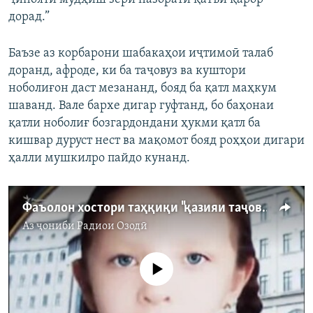
дорад.”
Баъзе аз корбарони шабакаҳои иҷтимоӣ талаб
доранд, афроде, ки ба таҷовуз ва куштори
ноболиғон даст мезананд, бояд ба қатл маҳкум
шаванд. Вале бархе дигар гуфтанд, бо баҳонаи
қатли ноболиғ бозгардондани ҳукми қатл ба
кишвар дуруст нест ва мақомот бояд роҳҳои дигари
ҳалли мушкилро пайдо кунанд.
Фаъолон хостори таҳқиқи "қазияи таҷовуз ва қатли Руфейдаи 8-сола" шуданд
Аз ҷониби
Радиои Озодӣ
Феълан кор намекунад