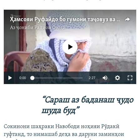
Ҳамсояи Руфайдо бо гумони таҷовуз ва қатли ӯ боздошт шудааст
Аз ҷониби
Радиои Озодӣ
Феълан кор намекунад
Auto
0:00
2:27
240p
“Сараш аз баданаш ҷудо
360p
Auto
240p
360p
480p
шуда буд”
480p
720p
720p
1080p
Сокинони шаҳраки Навободи ноҳияи Рӯдакӣ
1080p
гуфтанд, то нимашаб деҳа ва даруни заминҳои