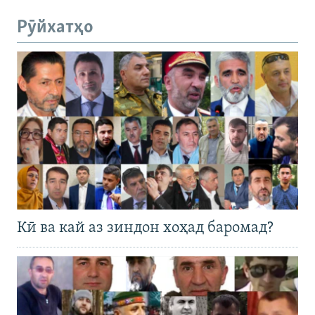
Рӯйхатҳо
Кӣ ва кай аз зиндон хоҳад баромад?