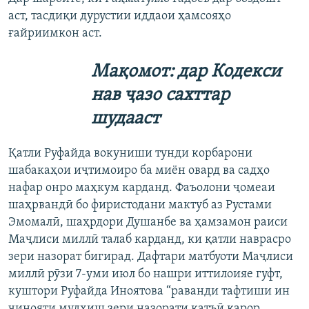
аст, тасдиқи дурустии иддаои ҳамсояҳо
ғайриимкон аст.
Мақомот: дар Кодекси
нав ҷазо сахттар
шудааст
Қатли Руфайда вокуниши тунди корбарони
шабакаҳои иҷтимоиро ба миён овард ва садҳо
нафар онро маҳкум карданд. Фаъолони ҷомеаи
шаҳрвандӣ бо фиристодани мактуб аз Рустами
Эмомалӣ, шаҳрдори Душанбе ва ҳамзамон раиси
Маҷлиси миллӣ талаб карданд, ки қатли наврасро
зери назорат бигирад. Дафтари матбуоти Маҷлиси
миллӣ рӯзи 7-уми июл бо нашри иттилоияе гуфт,
куштори Руфайда Иноятова “раванди тафтиши ин
ҷинояти мудҳиш зери назорати қатъӣ қарор