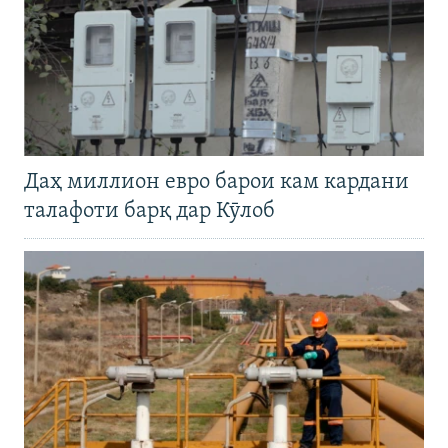
Даҳ миллион евро барои кам кардани
талафоти барқ дар Кӯлоб