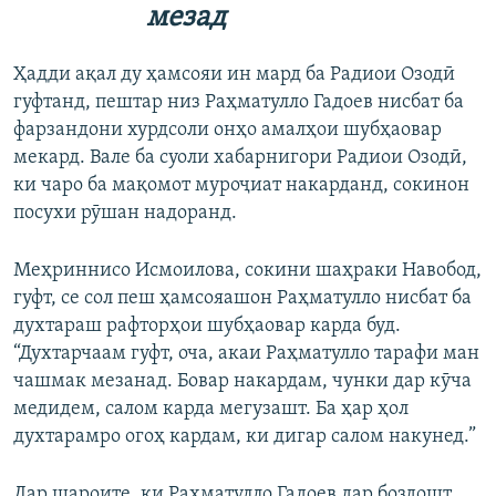
мезад
Ҳадди ақал ду ҳамсояи ин мард ба Радиои Озодӣ
гуфтанд, пештар низ Раҳматулло Гадоев нисбат ба
фарзандони хурдсоли онҳо амалҳои шубҳаовар
мекард. Вале ба суоли хабарнигори Радиои Озодӣ,
ки чаро ба мақомот муроҷиат накарданд, сокинон
посухи рӯшан надоранд.
Меҳриннисо Исмоилова, сокини шаҳраки Навобод,
гуфт, се сол пеш ҳамсояашон Раҳматулло нисбат ба
духтараш рафторҳои шубҳаовар карда буд.
“Духтарчаам гуфт, оча, акаи Раҳматулло тарафи ман
чашмак мезанад. Бовар накардам, чунки дар кӯча
медидем, салом карда мегузашт. Ба ҳар ҳол
духтарамро огоҳ кардам, ки дигар салом накунед.”
Дар шароите, ки Раҳматулло Гадоев дар боздошт