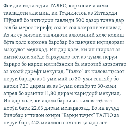
Фоидаи иқтисодии ТАЛКО, корхонаи азими
тавлидоти алюмин, ки Тоҷикистон аз Иттиҳоди
Шӯравӣ бо иқтидори тавлиди 500 ҳазор тонна дар
сол ба мерос гирифт, сол аз сол камранг мешавад.
Аз як сӯ мизони тавлидоти алюминий хеле коҳиш
ёфта ҳоло корхона баробар бо панҷяки иқтидораш
маҳсулот медиҳад. Ин дар ҳоле, ки ин ширкат аз
имтиёзҳои зиёде бархурдор аст, аз ҷумла нерӯи
барқро бо нархи имтиёзноки ба маротиб азрзонтар
аз аҳолӣ дарёфт мекунад. "Талко" як киловатт/саот
нерӯи барқро аз 1-уми май то 30-уми сентябр бо
нархи 7,20 дирам ва аз 1-уми октябр то 30-юми
апрел бо арзиши 11,80 дирам харидорӣ мекунад.
Ин дар ҳоле, ки аҳолӣ барои як киловатт/соат
нерӯи барқ 22,66 дирам мепардозад. Бо ин вуҷуд
бинобар иттилои охири “Барқи тоҷик” ТАЛКО аз
нерӯи барқ 422 миллион сомонӣ қаздор аст.