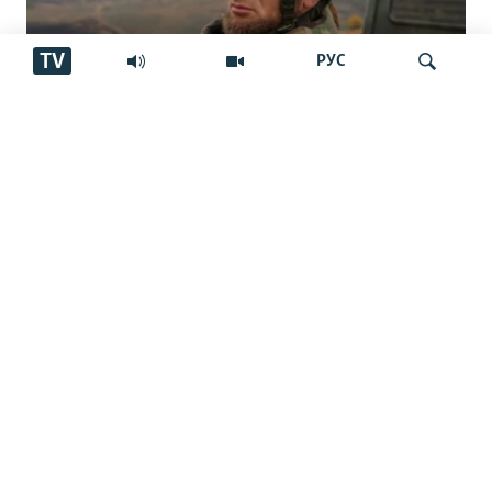
TV
РУС
"Аз ин ҷо бӯйи ҷасад меояд… Онҳоро
Ҷустуҷӯ
бояд аз ин дӯзах берун кашем"