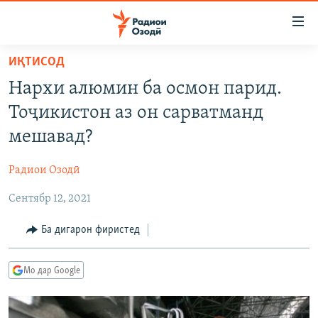
Пайвандҳои
дастрасӣ
Ҷаҳиш
ИҚТИСОД
ба
ГӮШАҲО
Нархи алюмин ба осмон парид.
мояи
ГАПИ ОЗОД
СИЁСАТ
аслӣ
Тоҷикистон аз он сарватманд
РӮЗГОРИ МУҲОҶИР
Ҷаҳиш
ИҚТИСОД
мешавад?
ба
САЛОМ, ХОҲАР
ҶОМЕА
феҳристи
Радиои Озодӣ
ТАҲҚИҚОТ
ҚАЗИЯИ "КРОКУС"
аслӣ
Ҷаҳиш
Сентябр 12, 2021
ҶАНГ ДАР УКРАИНА
ОСИЁИ МАРКАЗӢ
ба
НАЗАРИ МАРДУМ
ФАРҲАНГ
Ба дигарон фиристед
ҷустор
ЧАНДРАСОНАӢ
МЕҲМОНИ ОЗОДӢ
БЛОГИСТОН
Мо дар Google
РӮЙХАТҲО
ВАРЗИШ
ОЗОДӢ ОНЛАЙН
ВИДЕО
КИТОБҲОИ ОЗОДӢ
НИГОРИСТОН