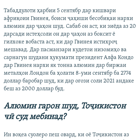
Табаддулоти ҳарбии 5 сентябр дар кишвари
африқоии Гвинея, боиси ҷаҳиши бесобиқаи нархи
алюмин дар ҷаҳон шуд. Сабаб он аст, ки зиёда аз 20
дарсади истеҳсоли он дар ҷаҳон аз боксит ё
гилхоке вобаста аст, ки дар Гвинея истихроҷ
мешавад. Дар пасманзари кудетои низомиҳо ва
сарнагун шудани ҳукумати президент Алфа Кондо
дар Гвинея нархи як тонна алюмин дар биржаи
металҳои Лондон ба ҳолати 8-уми сентябр ба 2774
доллар баробар шуд, ки дар оғози соли 2021 андаке
беш аз 2000 доллар буд.
Алюмин гарон шуд, Тоҷикистон
чӣ суд мебинад?
Ин воқеа суолеро пеш овард, ки оё Тоҷикистон аз