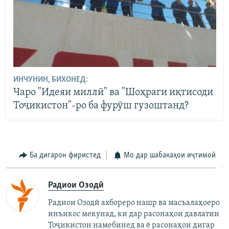
ИНЧУНИН, БИХОНЕД:
Чаро "Идеяи миллӣ" ва "Шоҳраги иқтисоди
Тоҷикистон"-ро ба фурӯш гузоштанд?
Ба дигарон фиристед
Мо дар шабакаҳои иҷтимоӣ
Радиои Озодӣ
Радиои Озодӣ ахбореро нашр ва масъалаҳоеро
инъикос мекунад, ки дар расонаҳои давлатии
Тоҷикистон намебинед ва ё расонаҳои дигар