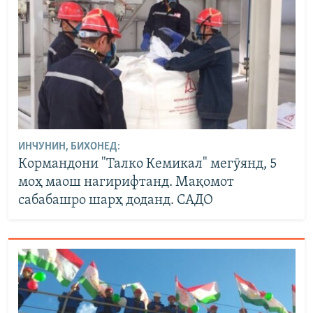
ИНЧУНИН, БИХОНЕД:
Кормандони "Талко Кемикал" мегӯянд, 5
моҳ маош нагирифтанд. Мақомот
сабабашро шарҳ доданд. САДО