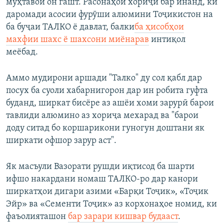
муҳтавои он гашт. Расонаҳои хориҷӣ бар инанд, ки
даромади асосии фурӯши алюмини Тоҷикистон на
ба буҷаи ТАЛКО ё давлат, балки
ба ҳисобҳои
махфии шахс ё шахсони миёнарав
интиқол
меёбад.
Аммо мудирони аршади "Талко" ду сол қабл дар
посух ба суоли хабарнигорон дар ин робита гуфта
буданд, ширкат бисёре аз ашёи хоми зарурӣ барои
тавлиди алюмино аз хориҷа мехарад ва "барои
доду ситад бо коршарикони гуногун доштани як
ширкати офшор зарур аст".
Як масъули Вазорати рушди иқтисод ба шарти
ифшо накардани номаш ТАЛКО-ро дар канори
ширкатҳои дигари азими «Барқи Тоҷик», «Тоҷик
Эйр» ва «Сементи Тоҷик» аз корхонаҳое номид, ки
фаъолияташон
бар зарари кишвар будааст
.