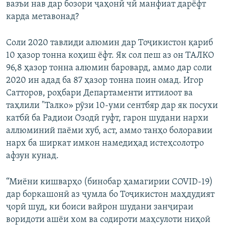
вазъи нав дар бозори ҷаҳонӣ чӣ манфиат дарёфт
карда метавонад?
Соли 2020 тавлиди алюмин дар Тоҷикистон қариб
10 ҳазор тонна коҳиш ёфт. Як сол пеш аз он ТАЛКО
96,8 ҳазор тонна алюмин баровард, аммо дар соли
2020 ин адад ба 87 ҳазор тонна поин омад. Игор
Сатторов, роҳбари Департаменти иттилоот ва
таҳлили "Талко» рӯзи 10-уми сентбяр дар як посухи
катбӣ ба Радиои Озодӣ гуфт, гарон шудани нархи
аллюминий паёми хуб, аст, аммо танҳо болоравии
нарх ба ширкат имкон намедиҳад истеҳсолотро
афзун кунад.
“Миёни кишварҳо (бинобар ҳамагирии COVID-19)
дар боркашонӣ аз ҷумла бо Тоҷикистон маҳдудият
ҷорӣ шуд, ки боиси вайрон шудани занҷираи
воридоти ашёи хом ва содироти маҳсулоти ниҳоӣ