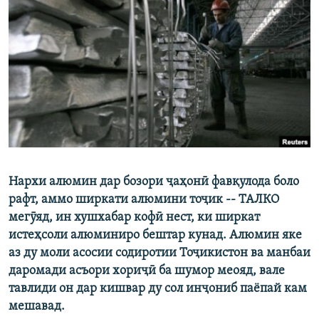
ГУЗОРИШҲОИ РАДИОӢ
Русский
ПАЙГИРӢ КУНЕД
Ҳамаи сомонаҳои RFE/RL
Нархи алюмин дар бозори ҷаҳонӣ фавқулода боло
рафт, аммо ширкати алюмини тоҷик -- ТАЛКО
мегӯяд, ин хушхабар кофӣ нест, ки ширкат
истеҳсоли алюминиро бештар кунад. Алюмин яке
аз ду моли асосии содиротии Тоҷикистон ва манбаи
даромади асъори хориҷӣ ба шумор меояд, вале
тавлиди он дар кишвар ду сол инҷониб паёпай кам
мешавад.