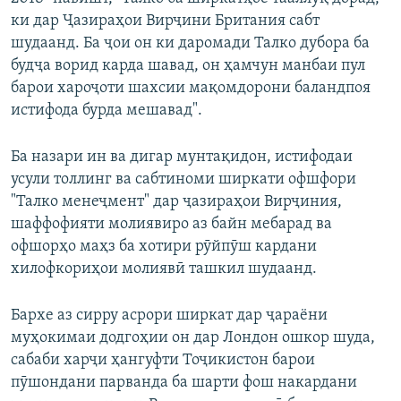
ки дар Ҷазираҳои Вирҷини Британия сабт
шудаанд. Ба ҷои он ки даромади Талко дубора ба
будҷа ворид карда шавад, он ҳамчун манбаи пул
барои хароҷоти шахсии мақомдорони баландпоя
истифода бурда мешавад".
Ба назари ин ва дигар мунтақидон, истифодаи
усули толлинг ва сабтиноми ширкати офшфори
"Талко менеҷмент" дар ҷазираҳои Вирҷиния,
шаффофияти молиявиро аз байн мебарад ва
офшорҳо маҳз ба хотири рӯйпӯш кардани
хилофкориҳои молиявӣ ташкил шудаанд.
Бархе аз сирру асрори ширкат дар ҷараёни
муҳокимаи додгоҳии он дар Лондон ошкор шуда,
сабаби харҷи ҳангуфти Тоҷикистон барои
пӯшондани парванда ба шарти фош накардани