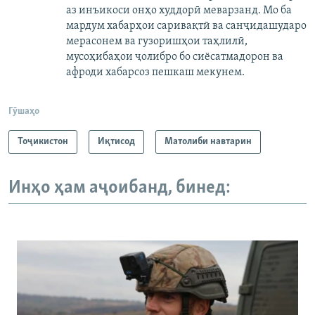
аз инъикоси онҳо худдорӣ меварзанд. Мо ба
мардум хабарҳои саривақтӣ ва санҷидашударо
мерасонем ва гузоришҳои таҳлилӣ,
мусоҳибаҳои ҷолибро бо сиёсатмадорон ва
афроди хабарсоз пешкаш мекунем.
Гӯшаҳо
Тоҷикистон
Иқтисод
Матолиби навтарин
Инҳо ҳам аҷоибанд, бинед: