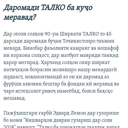
Даромади ТАЛКО ба куҷо
меравад?
Дар оғози солҳои 90-ум Ширкати ТАЛКО то 45
дарсади даромади буҷаи Тоҷикистонро таъмин
мекард. Бинобар фаъолияти камранг ва ношафоф
ин корхона солҳост, дар матбуот мавриди танқид
қарор мегирад. Ҳарчанд солҳои охир ширкат
натиҷаҳои бозрасии молияшро нашр мекардагӣ
шудааст, ноқаноатмандӣ аз он ки даромад аз
фурӯши алюмин бештар ба фоидаи кӣ меравад ва
чаро истеҳсолот ривоҷ намеёбад, боиси баҳсҳо
мешавад.
Пажӯҳишгари ғарбӣ Эдвард Лемон дар гузорише
бо номи "Кишварҳои давраи гузариш дар соли
2018" навишт, "Талко ба ширкатҳое тааллуқ дорад,