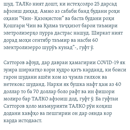
шуд. ТАЛКо ният дошт, ки истеҳсолро 25 дарсад
афзоиш диҳад. Аммо аз сабаби банд будани роҳи
оҳани “Чин- Қазоқистон” ва баста будани роҳи
Қошғари Чин ва Қулма таҷҳизот барои таъмири
элетролизерҳо пурра дастрас нашуд. Ширкат ният
дорад моҳи сентябр таъмир ва насби 60
электролизерро шурӯъ кунад”-, гуфт ӯ.
Сатторов афзуд, дар давраи ҳамагирии COVID-19 як
зумра ширкатҳо кори худро қатъ карданд, ки боиси
гарон шудани ашёи хом аз ҷумла гилхок ва
нетекокс шуданд. Нархи як бушка нафт ҳам аз 40
доллар то ба 70 доллар боло рафт ва ин фишори
молиро бар ТАЛКО афзоиш дод, гуфт ӯ. Ба гуфтаи
Сатторов ҳоло маъмурияти ТАЛКО рӯи коҳиш
додани хавфҳо ва пешгирии он дар оянда кор
карда истодааст.