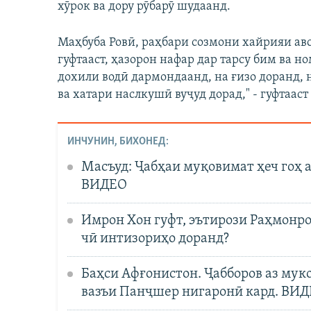
хӯрок ва дору рӯбарӯ шудаанд.
Маҳбуба Ровӣ, раҳбари созмони хайрияи ав
гуфтааст, ҳазорон нафар дар тарсу бим ва н
дохили водӣ дармондаанд, на ғизо доранд, н
ва хатари наслкушӣ вуҷуд дорад," - гуфтааст
ИНЧУНИН, БИХОНЕД:
Масъуд: Ҷабҳаи муқовимат ҳеч гоҳ а
ВИДЕО
Имрон Хон гуфт, эътирози Раҳмонро 
чӣ интизориҳо доранд?
Баҳси Афғонистон. Ҷабборов аз муко
вазъи Панҷшер нигаронӣ кард. ВИ