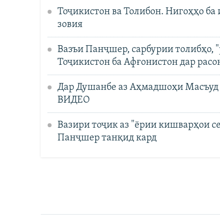
Тоҷикистон ва Толибон. Нигоҳҳо ба
зовия
Вазъи Панҷшер, сарбурии толибҳо, "
Тоҷикистон ба Афғонистон дар расо
Дар Душанбе аз Аҳмадшоҳи Масъуд 
ВИДЕО
Вазири тоҷик аз "ёрии кишварҳои се
Панҷшер танқид кард