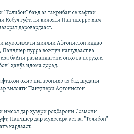
и "Толибон" баъд аз тақрибан се ҳафтаи
и Кобул гуфт, ки вилояти Панҷшерро ҳам
назорат даровардааст.
и муқовимати миллии Афғонистон иддао
, Панҷшер пурра вожгун нашудааст ва
иза байни размандагони онҳо ва нерӯҳои
бон" ҳанӯз идома дорад.
афтаҳои охир нигарониҳо аз бад шудани
дар вилояти Панҷшери Афғонистон
и имсол дар ҳузури роҳбарони Созмони
т, Панҷшер дар муҳосира аст ва "Толибон"
атъ кардааст.