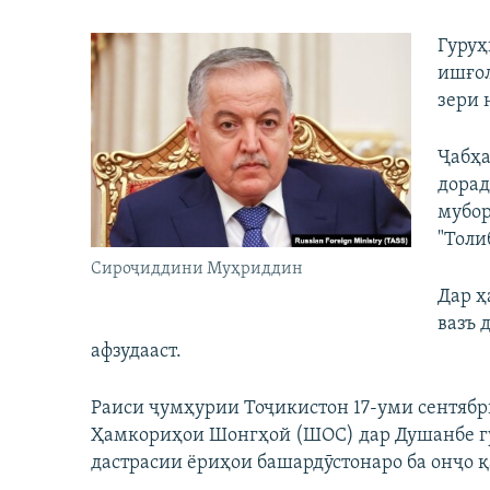
Гуруҳ
ишғол
зери 
Ҷабҳа
дорад
мубор
"Толи
Сироҷиддини Муҳриддин
Дар ҳ
вазъ 
афзудааст.
Раиси ҷумҳурии Тоҷикистон 17-уми сентябр
Ҳамкориҳои Шонгҳой (ШОС) дар Душанбе гуф
дастрасии ёриҳои башардӯстонаро ба онҷо қ