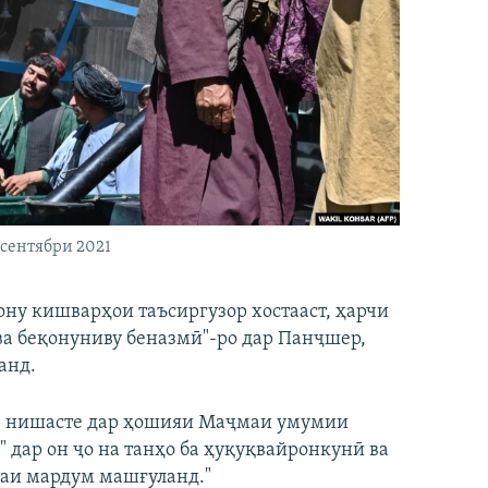
 сентябри 2021
ону кишварҳои таъсиргузор хостааст, ҳарчи
 ва беқонуниву беназмӣ"-ро дар Панҷшер,
анд.
р нишасте дар ҳошияи Маҷмаи умумии
 дар он ҷо на танҳо ба ҳуқуқвайронкунӣ ва
ҷаи мардум машғуланд."