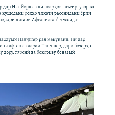
р дар Ню-Йорк аз кишварҳои таъсиргузор ва
ба кушодани роҳҳо ҷиҳати расонидани ёрии
ақаҳои дигари Афғонистон" мусоидат
 мардуми Панҷшер рад мекунанд. Ин дар
рони афғон аз дараи Панҷшер, дари бозорҳо
ку дору, гаронӣ ва бекориву беназмӣ