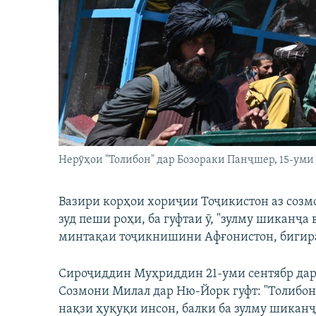
ГУЗОРИШҲОИ РАДИОӢ
Нерӯҳои "Толибон" дар Бозораки Панҷшер, 15-уми
Вазири корҳои хориҷии Тоҷикистон аз созм
зуд пеши роҳи, ба гуфтаи ӯ, "зулму шиканҷа
минтақаи тоҷикнишини Афғонистон, бигир
Сироҷиддин Муҳриддин 21-уми сентябр да
Созмони Милал дар Ню-Йорк гуфт: "Толибон"
нақзи ҳуқуқи инсон, балки ба зулму шикан