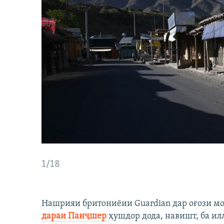
1/18
Нашрияи бритониёии Guardian дар оғози м
дараи Панҷшер
ҳушдор дода, навишт, ба ил