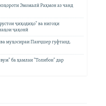
 изҳороти Эмомалӣ Раҳмон аз чанд
рустои ҷиҳодиҳо" ва нигоҳи
наҳои ҷаҳонӣ
ва муҳосираи Панҷшер гуфтанд.
вум" ба ҳамлаи "Толибон" дар