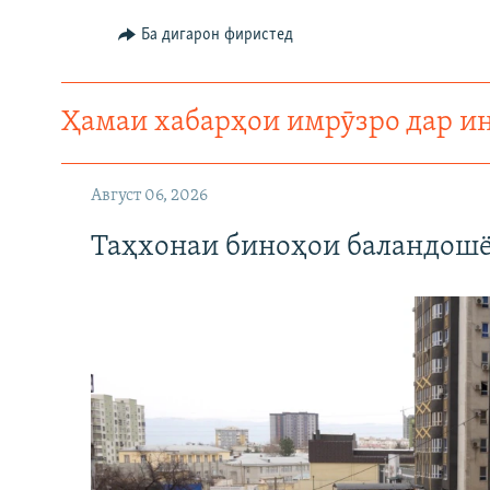
Ба дигарон фиристед
Ҳамаи хабарҳои имрӯзро дар и
Август 06, 2026
Таҳхонаи биноҳои баландошё