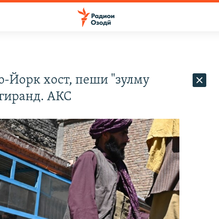
-Йорк хост, пеши "зулму
гиранд. АКС