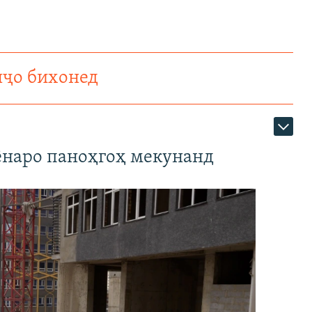
нҷо бихонед
наро паноҳгоҳ мекунанд