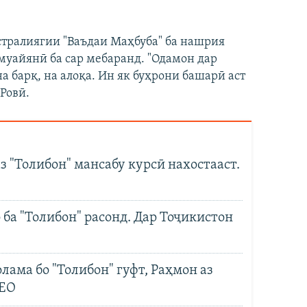
стралиягии "Ваъдаи Маҳбуба" ба нашрия
омуайянӣ ба сар мебаранд. "Одамон дар
а барқ, на алоқа. Ин як буҳрони башарӣ аст
 Ровӣ.
з "Толибон" мансабу курсӣ нахостааст.
ба "Толибон" расонд. Дар Тоҷикистон
лама бо "Толибон" гуфт, Раҳмон аз
ДЕО