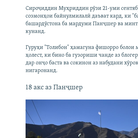
Сироҷиддин Муҳриддин рӯзи 21-уми сентяб
созмонҳои байнулмилалӣ даъват кард, ки "
башардӯстона ба мардуми Панҷшер ва минт
кунанд.
Гуруҳи "Толибон" ҳамагуна фишорро болои
ҳолест, ки бино ба гузориши чанде аз блоге
дар онҷо баста ва сокинон аз набудани хӯро
нигаронанд.
18 акс аз Панҷшер