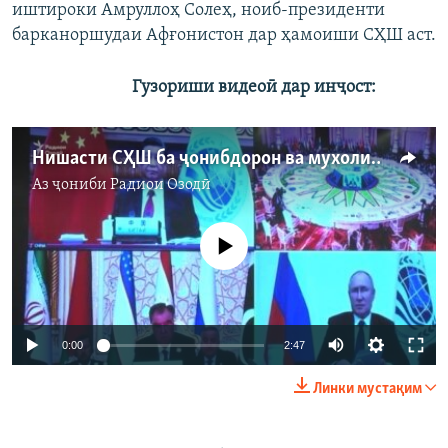
иштироки Амруллоҳ Солеҳ, ноиб-президенти
барканоршудаи Афғонистон дар ҳамоиши СҲШ аст.
Гузориши видеоӣ дар инҷост:
Нишасти СҲШ ба ҷонибдорон ва мухолифони гуфтугӯ бо "Толибон" чӣ дод?
Аз ҷониби
Радиои Озодӣ
Феълан кор намекунад
0:00
2:47
Линки мустақим