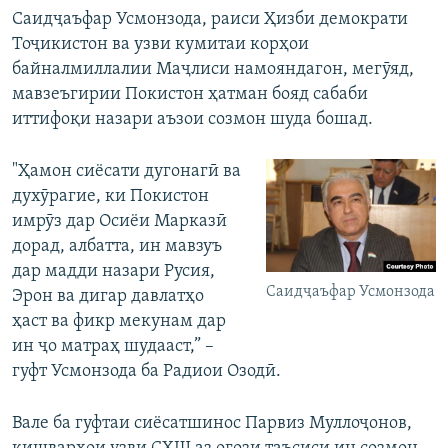
Саидҷаъфар Усмонзода, раиси Ҳизби демократи
Тоҷикистон ва узви кумитаи корҳои
байналмиллалии Маҷлиси намояндагон, мегӯяд,
мавзеъгирии Покистон ҳатман бояд сабаби
иттифоқи назари аъзои созмон шуда бошад.
"Ҳамон сиёсати дугонагӣ ва
духӯрагие, ки Покистон
имрӯз дар Осиёи Марказӣ
дорад, албатта, ин мавзуъ
дар мадди назари Русия,
Саидҷаъфар Усмонзода
Эрон ва дигар давлатҳо
ҳаст ва фикр мекунам дар
ин ҷо матраҳ шудааст,” –
гуфт Усмонзода ба Радиои Озодӣ.
Вале ба гуфтаи сиёсатшинос Парвиз Муллоҷонов,