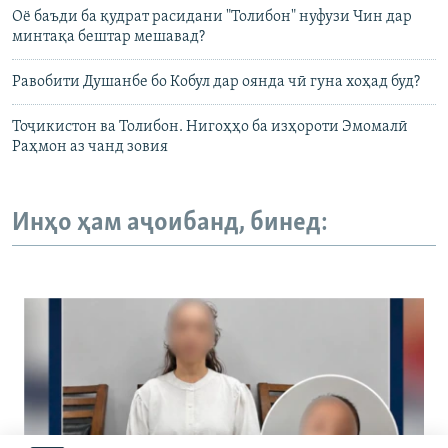
Оё баъди ба қудрат расидани "Толибон" нуфузи Чин дар
минтақа бештар мешавад?
Равобити Душанбе бо Кобул дар оянда чӣ гуна хоҳад буд?
Тоҷикистон ва Толибон. Нигоҳҳо ба изҳороти Эмомалӣ
Раҳмон аз чанд зовия
Инҳо ҳам аҷоибанд, бинед: