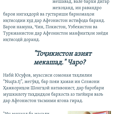
мешавад, вале бархи дигар
мехоҳанд, ин равандро
барои нигаҳдорӣ ва густариши барномаҳои
иқтисодии худ дар Афғонистон истифода баранд.
Барои намуна, Чин, Покистон, Узбекистон ва
Туркманистон дар Афғонистон манфиатҳои зиёди
иқтисодӣ доранд.
"Тоҷикистон азият
мекашад." Чаро?
Набӣ Юсуфов, муассиси сомонаи таҳлилии
“Nuqta.tj”, мегӯяд, бар пояи ҳамаи ин Созмони
Ҳамкориҳои Шонгҳой натавонист, дар баробари
мушкилоту таҳдидҳои бархоста аз тағйири вазъ
дар Афғонистон тасмими ягона гирад.