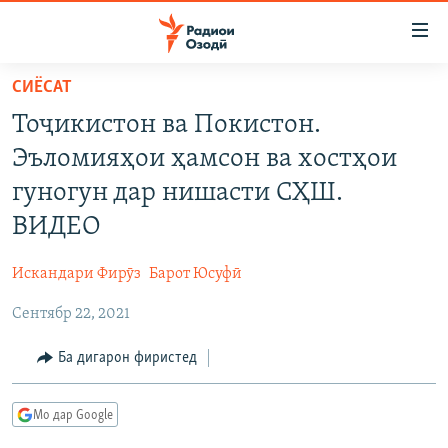
Пайвандҳои
дастрасӣ
Ҷаҳиш
СИЁСАТ
ба
ГӮШАҲО
Тоҷикистон ва Покистон.
мояи
ГАПИ ОЗОД
СИЁСАТ
аслӣ
Эъломияҳои ҳамсон ва хостҳои
РӮЗГОРИ МУҲОҶИР
Ҷаҳиш
ИҚТИСОД
гуногун дар нишасти СҲШ.
ба
САЛОМ, ХОҲАР
ҶОМЕА
ВИДЕО
феҳристи
ТАҲҚИҚОТ
ҚАЗИЯИ "КРОКУС"
аслӣ
Искандари Фирӯз
Барот Юсуфӣ
Ҷаҳиш
ҶАНГ ДАР УКРАИНА
ОСИЁИ МАРКАЗӢ
ба
Сентябр 22, 2021
НАЗАРИ МАРДУМ
ФАРҲАНГ
ҷустор
ЧАНДРАСОНАӢ
Ба дигарон фиристед
МЕҲМОНИ ОЗОДӢ
БЛОГИСТОН
РӮЙХАТҲО
ВАРЗИШ
ОЗОДӢ ОНЛАЙН
ВИДЕО
Мо дар Google
КИТОБҲОИ ОЗОДӢ
НИГОРИСТОН