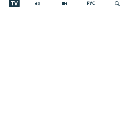
TV
РУС
Боздошт, “тавба” ва ҳабсу ҷарима. Чаро
Ҷустуҷӯ
баъзе блогеронро дастгир мекунанд?
Боздошти ду афвшуда бо гумони дуздӣ