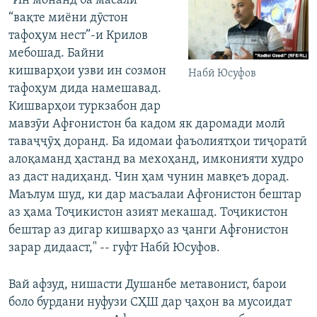
"Ин монанд ба масали
“вақте миёни дӯстон
тафоҳум нест”-и Крилов
мебошад. Байни
кишварҳои узви ин созмон
Набӣ Юсуфов
тафоҳум дида намешавад.
Кишварҳои туркзабон дар
мавзӯи Афғонистон ба кадом як даромади молӣ
таваҷҷӯҳ доранд. Ба идомаи фаъолиятҳои тиҷоратӣ
алоқаманд ҳастанд ва мехоҳанд, имконияти худро
аз даст надиҳанд. Чин ҳам чунин мавқеъ дорад.
Маълум шуд, ки дар масъалаи Афғонистон бештар
аз ҳама Тоҷикистон азият мекашад. Тоҷикистон
бештар аз дигар кишварҳо аз ҷанги Афғонистон
зарар дидааст," --
гуфт Набӣ Юсуфов.
Вай афзуд, нишасти Душанбе метавонист, барои
боло бурдани нуфузи СҲШ дар ҷаҳон ва мусоидат