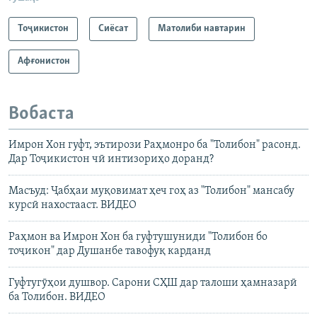
Тоҷикистон
Сиёсат
Матолиби навтарин
Афғонистон
Вобаста
Имрон Хон гуфт, эътирози Раҳмонро ба "Толибон" расонд.
Дар Тоҷикистон чӣ интизориҳо доранд?
Масъуд: Ҷабҳаи муқовимат ҳеч гоҳ аз "Толибон" мансабу
курсӣ нахостааст. ВИДЕО
Раҳмон ва Имрон Хон ба гуфтушуниди "Толибон бо
тоҷикон" дар Душанбе тавофуқ карданд
Гуфтугӯҳои душвор. Сарони СҲШ дар талоши ҳамназарӣ
ба Толибон. ВИДЕО