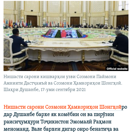
ГУЗОРИШҲОИ РАДИОӢ
Русский
ПАЙГИРӢ КУНЕД
Ҳамаи сомонаҳои RFE/RL
Нишасти сарони кишварҳои узви Созмони Паймони
Амнияти Дастҷамъӣ ва Созмони Ҳамкориҳои Шонгҳой.
Шаҳри Душанбе, 17-уми сентябри 2021
Нишасти сарони Созмони Ҳамкориҳои Шонгҳой
ро
дар Душанбе бархе як комёбии он ва пирӯзии
раисиҷумҳури Тоҷикистон Эмомалӣ Раҳмон
меноманд. Вале бархеи дигар онро бенатиҷа ва