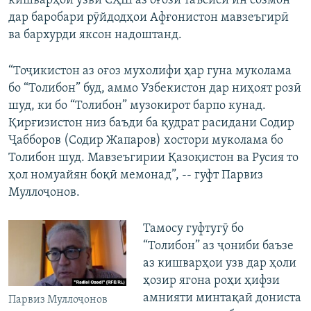
кишварҳои узви СҲШ аз оғози таъсиси ин созмон
дар баробари рӯйдодҳои Афғонистон мавзеъгирӣ
ва бархурди яксон надоштанд.
“Тоҷикистон аз оғоз мухолифи ҳар гуна муколама
бо “Толибон” буд, аммо Узбекистон дар ниҳоят розӣ
шуд, ки бо “Толибон” музокирот барпо кунад.
Қирғизистон низ баъди ба қудрат расидани Содир
Ҷабборов (Содир Жапаров) хостори муколама бо
Толибон шуд. Мавзеъгирии Қазоқистон ва Русия то
ҳол номуайян боқӣ мемонад”, --
гуфт Парвиз
Муллоҷонов.
Тамосу гуфтугӯ бо
“Толибон” аз ҷониби баъзе
аз кишварҳои узв дар ҳоли
ҳозир ягона роҳи ҳифзи
амнияти минтақаӣ дониста
Парвиз Муллоҷонов