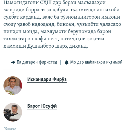
Намояндагони СҲШ дар бораи масъалаҳои
мавриди баррасӣ ва қабули эъломияҳо интихобӣ
суҳбат карданд, вале ба рӯзноманигорон имкони
суолу ҷавоб надоданд, биноан, ҷузъиёти ҷаласаҳо
пинҳон монда, маълумоти беруномада барои
таҳлилгарон кофӣ нест, натиҷаҳои воқеии
ҳамоиши Душанберо шарҳ диҳанд.
Ба дигарон фиристед
Мо дар шабакаҳои иҷтимоӣ
Искандари Фирӯз
Барот Юсуфӣ
Гӯшаҳо