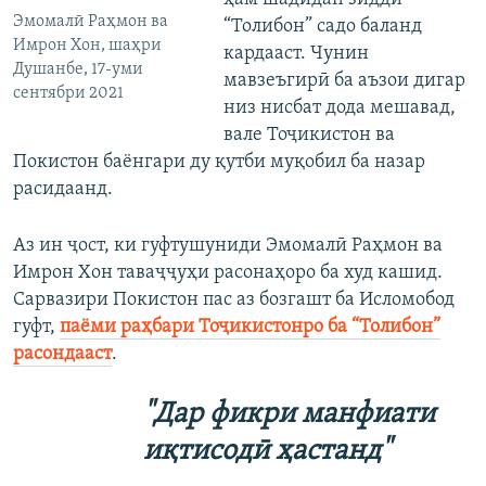
Эмомалӣ Раҳмон ва
“Толибон” садо баланд
Имрон Хон, шаҳри
кардааст. Чунин
Душанбе, 17-уми
мавзеъгирӣ ба аъзои дигар
сентябри 2021
низ нисбат дода мешавад,
вале Тоҷикистон ва
Покистон баёнгари ду қутби муқобил ба назар
расидаанд.
Аз ин ҷост, ки гуфтушуниди Эмомалӣ Раҳмон ва
Имрон Хон таваҷҷуҳи расонаҳоро ба худ кашид.
Сарвазири Покистон пас аз бозгашт ба Исломобод
гуфт,
паёми раҳбари Тоҷикистонро ба “Толибон”
расондааст
.
"Дар фикри манфиати
иқтисодӣ ҳастанд"