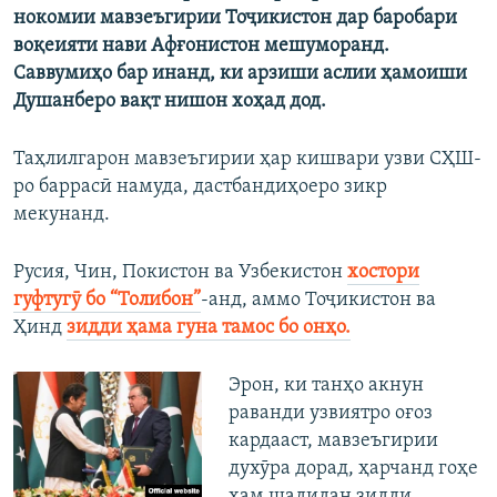
нокомии мавзеъгирии Тоҷикистон дар баробари
воқеияти нави Афғонистон мешуморанд.
Саввумиҳо бар инанд, ки арзиши аслии ҳамоиши
Душанберо вақт нишон хоҳад дод.
Таҳлилгарон мавзеъгирии ҳар кишвари узви СҲШ-
ро баррасӣ намуда, дастбандиҳоеро зикр
мекунанд.
Русия, Чин, Покистон ва Узбекистон
хостори
гуфтугӯ бо “Толибон”
-анд, аммо Тоҷикистон ва
Ҳинд
зидди ҳама гуна тамос бо онҳо.
Эрон, ки танҳо акнун
раванди узвиятро оғоз
кардааст, мавзеъгирии
духӯра дорад, ҳарчанд гоҳе
ҳам шадидан зидди