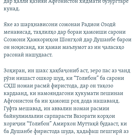
дар ҳалли қазияи Афғонистон хидмати бузургтаре
кунад.
Яке аз шарҳнависони сомонаи Радиои Озодӣ
менависад, таҳлилҳо дар бораи ҳамоиши сарони
Созмони Ҳамкориҳои Шонгҳой дар Душанбе барои
он ноқисанд, ки ҳамаи маълумот аз ин ҷаласаҳо
расонаӣ нашудааст.
Зоҳиран, ин шахс ҳақбаҷониб аст, зеро пас аз чанд
рӯзи нишаст ошкор шуд, ки “Толибон” ба сарони
СҲШ номаи расмӣ фиристода, дар он тақозо
кардаанд, ки намояндагони ҳукумати пешинаи
Афғонистон ба ин ҳамоиш роҳ дода нашаванд.
Гуфта мешавад, ин аввалин номаи расмии
байнулмилалии сарпарасти Вазорати корҳои
хориҷии “Толибон” Амирхон Муттақӣ будааст, ки
ба Душанбе фиристода шуда, ҳадафаш пешгирӣ аз