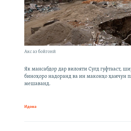
Акс аз бойгонӣ
Як мансабдор дар вилояти Суғд гуфтааст, 
биноҳоро надоранд ва ин маконҳо ҳамчун п
мешаванд.
Идома