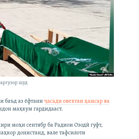
аргузор шуд
и баъд аз ёфтани
ҷасади овехтаи ҳамсар ва
индон маҳкум гардидааст.
ири моҳи сентябр ба Радиои Озодӣ гуфт,
наҳкор донистанд, вале тафсилоти