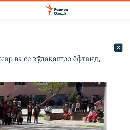
сар ва се кӯдакашро ёфтанд,