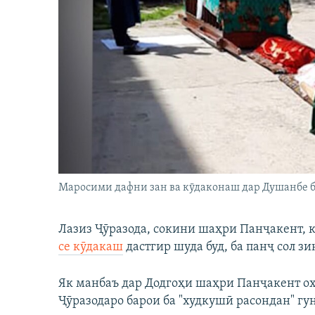
ГУЗОРИШҲОИ РАДИОӢ
Маросими дафни зан ва кӯдаконаш дар Душанбе б
Лазиз Ҷӯразода, сокини шаҳри Панҷакент, к
се кӯдакаш
дастгир шуда буд, ба панҷ сол з
Як манбаъ дар Додгоҳи шаҳри Панҷакент ох
Ҷӯразодаро барои ба "худкушӣ расондан" гу