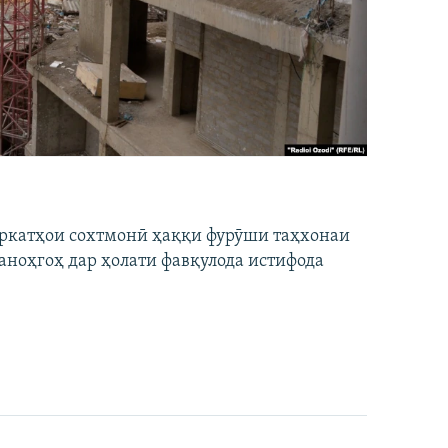
ширкатҳои сохтмонӣ ҳаққи фурӯши таҳхонаи
аноҳгоҳ дар ҳолати фавқулода истифода