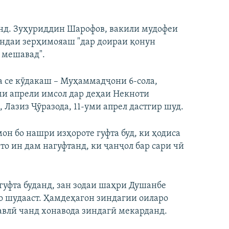
нд. Зуҳуриддин Шарофов, вакили мудофеи
вандаи зерҳимояаш "дар доираи қонун
 мешавад".
а се кӯдакаш – Муҳаммадҷони 6-сола,
и апрели имсол дар деҳаи Некноти
 Лазиз Ҷӯразода, 11-уми апрел дастгир шуд.
он бо нашри изҳороте гуфта буд, ки ҳодиса
 то ин дам нагуфтанд, ки ҷанҷол бар сари чӣ
гуфта буданд, зан зодаи шаҳри Душанбе
ҳо шудааст. Ҳамдеҳагон зиндагии оиларо
ҳавлӣ чанд хонавода зиндагӣ мекарданд.