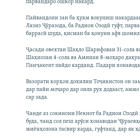
парвандаро ошкор накард.
Пайвандони зан ба ҳукм вокуниш накардаа
Лазиз Ҷӯразода, ба Радиои Озодӣ гуфт, пар
баррасӣ шуда, қисман ба қонуни афв шомил
Ҷасади овехтаи Шаҳло Шарифоваи 31-сола в
Шаҳнозаи 4-сола ва Аминаи 8-моҳаро даҳум
Панҷакент пайдо карданд. Падари хонавода,
Вазорати корҳои дохилии Тоҷикистон он зам
дар пайи моҷаро дар оила рух додааст, аммо
сар зада.
Чанде аз сокинони Некнот ба Радиои Озодӣ 
буда, чанд сол пеш арӯси хонаводаи Ҷӯраев
миёнҳолона тасвир карда, гуфтанд, дар як 