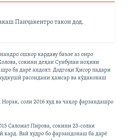
дакаш Панҷакентро такон дод.
нандро ошкор кардаву баъзе аз онро
Холова, сокини деҳаи Сунбулаи ноҳияи
ашро ба дарё андохт. Додгоҳи Ҳисор падари
 худкушӣ расондани ҳамсар ва кӯдаконаш
Норак, соли 2016 худ ва чаҳор фарзандашро
015 Саломат Пирова, сокини 23-солаи
 кард. Вай худро бо фарзандонаш ба дарё