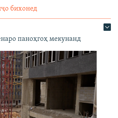
нҷо бихонед
наро паноҳгоҳ мекунанд