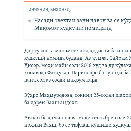
ИНЧУНИН, БИХОНЕД:
Ҷасади овехтаи зани ҷавон ва се кӯ
Мақомот худкушӣ номиданд
Дар гузашта мақомот чанд ҳодисаи ба ин мо
худкушӣ номида буданд. Аз ҷумла, Сайрам 
Ҳисор, моҳи майи соли 2018 худ ва ду кӯдак
хонавода Фатҳулло Шариповро бо гуноҳи ба
панҷ сол аз озодӣ маҳрум кард.
Зӯҳро Маҳмуродова, сокини 25-солаи шаҳри 
ба дарёи Вахш андохт.
Айнан бо ҳамин шева моҳи сентябри соли 2
ноҳияи Вахш, бо се тифлаш кӯшиши худкушӣ