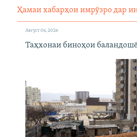
Ҳамаи хабарҳои имрӯзро дар и
Август 06, 2026
Таҳхонаи биноҳои баландошё