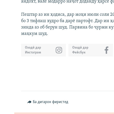
андохт, вале модарро наҷот доданду ҳарсе ф
Пештар аз ин ҳодиса, дар моҳи июли соли 2
бо 3 тифлаш худро ба дарё партофт. Дар ин 
зинда аз об берун шуд. Парвина бо ҷурми к
маҳкум шуд.
Озодӣ дар
Озодӣ дар
Инстаграм
Фейсбук
Ба дигарон фиристед