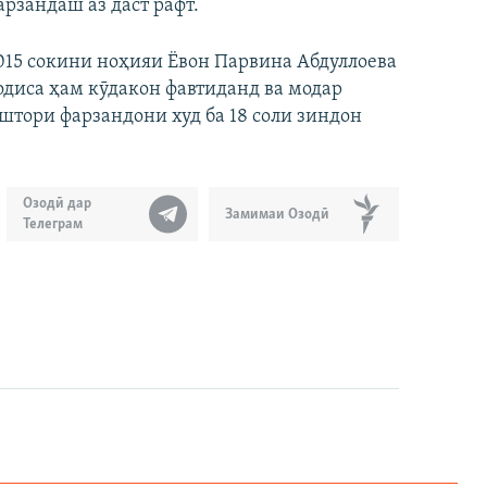
арзандаш аз даст рафт.
015 сокини ноҳияи Ёвон Парвина Абдуллоева
ҳодиса ҳам кӯдакон фавтиданд ва модар
уштори фарзандони худ ба 18 соли зиндон
Озодӣ дар
Замимаи Озодӣ
Телеграм