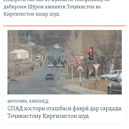
дабирони Шӯрои амнияти Тоҷикистон ва
Қирғизистон нашр шуд.
ИНЧУНИН, БИХОНЕД:
СПАД хостори оташбаси фаврӣ дар сарҳади
Тоҷикистону Қирғизистон шуд