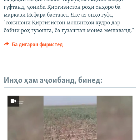
гуфтанд, ҷониби Қирғизистон роҳи онҳоро ба
маркази Исфара бастааст. Яке аз онҳо гуфт,
"сокинони Қирғизистон мошинҳои худро дар
байни роҳ гузошта, ба гузаштан монеа мешаванд."
Ба дигарон фиристед
Инҳо ҳам аҷоибанд, бинед: