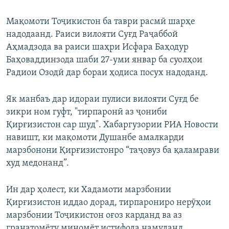
Мақомоти Тоҷикистон ба таври расмӣ шарҳе
надодаанд. Раиси вилояти Суғд Раҷаббой
Аҳмадзода ва раиси шаҳри Исфара Баҳодур
Баҳоваддинзода шаби 27-уми январ ба суолҳои
Радиои Озодӣ дар бораи ҳодиса посух надоданд.
Як манбаъ дар идораи пулиси вилояти Суғд бе
зикри ном гуфт, "тирпаронӣ аз ҷониби
Қирғизистон сар шуд". Хабаргузории РИА Новости
навишт, ки мақомоти Душанбе амалкарди
марзбонони Қирғизистонро “таҷовуз ба қаламрави
худ медонанд”.
Ин дар ҳолест, ки Хадамоти марзбонии
Қирғизистон иддао дорад, тирпарониро нерӯҳои
марзбонии Тоҷикистон оғоз карданд ва аз
гранатомёту миномёт истифода намуданд.