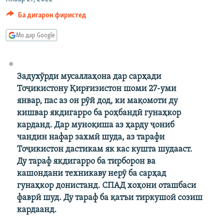
ГУЗОРИШҲОИ РАДИОӢ
Ба дигарон фиристед
Русский
Мо дар Google
ПАЙГИРӢ КУНЕД
Задухӯрди мусаллаҳона дар сарҳади
Тоҷикистону Қирғизистон шоми 27-уми
январ, пас аз он рӯй дод, ки мақомоти ду
Ҳамаи сомонаҳои RFE/RL
кишвар якдигарро ба роҳбандӣ гунаҳкор
карданд. Дар муноқиша аз ҳарду ҷониб
чандин нафар захмӣ шуда, аз тарафи
Тоҷикистон дастикам як кас кушта шудааст.
Ду тараф якдигарро ба тирборон ва
кашондани техникаву нерӯ ба сарҳад
гунаҳкор донистанд.
СПАД хоҳони оташбаси
фаврӣ шуд. Ду тараф ба қатъи тиркушоӣ созиш
кардаанд.