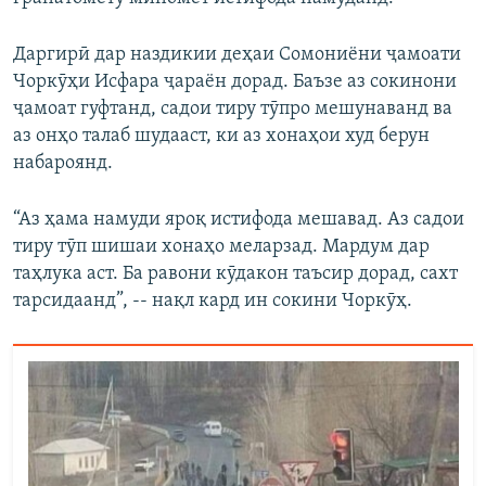
Даргирӣ дар наздикии деҳаи Сомониёни ҷамоати
Чоркӯҳи Исфара ҷараён дорад. Баъзе аз сокинони
ҷамоат гуфтанд, садои тиру тӯпро мешунаванд ва
аз онҳо талаб шудааст, ки аз хонаҳои худ берун
набароянд.
“Аз ҳама намуди яроқ истифода мешавад. Аз садои
тиру тӯп шишаи хонаҳо меларзад. Мардум дар
таҳлука аст. Ба равони кӯдакон таъсир дорад, сахт
тарсидаанд”, -- нақл кард ин сокини Чоркӯҳ.