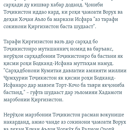
сарҳади ду кишвар хабар доданд. Ҷониби
Тоҷикистон иддао кард, ки роҳи ҷамоати Ворух ва
деҳаи Хоҷаи Аъло ба маркази Исфара "аз тарафи
сокинони Қирғизистон баста шудааст".
Тарафи Қирғизистон вазъ дар сарҳад бо
Тоҷикистонро муташанниҷ номид ва баръакс,
нерӯҳои сарҳадбонии Тоҷикистонро ба бастани як
қисми роҳи Бодканд-Исфана муттаҳам намуд.
"Сарҳадбонони Кумитаи давлатии амнияти миллии
Ҷумҳурии Тоҷикистон як қисми роҳи Бодканд-
Исфанаро дар мавзеи Торт-Кочо ба таври якҷониба
бастанд," – гуфта шудааст дар эъломияи Хадамоти
марзбонии Қирғизистон.
Нерӯҳои марзбонии Тоҷикистон расман вокунише
накарданд, аммо чанде аз сокинони ҷамоати Ворух
ва деҳаи Хоҷаи Аълои Чоркӯҳ ба Радиои Озодӣ