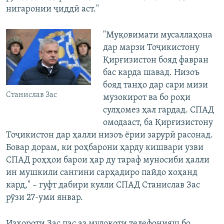
нигаронии ҷиддӣ аст."
"Муқовимати мусаллаҳона
дар марзи Тоҷикистону
Қирғизистон бояд фавран
бас карда шавад. Низоъ
бояд танҳо дар сари мизи
Станислав Зас
музокирот ва бо роҳи
сулҳомез ҳал гардад. СПАД
омодааст, ба Қирғизистону
Тоҷикистон дар ҳалли низоъ ёрии зарурӣ расонад.
Бовар дорам, ки роҳбарони ҳарду кишвари узви
СПАД роҳҳои барои ҳар ду тараф муносиби ҳалли
ин мушкили сангини сарҳадиро пайдо хоҳанд
кард," – гуфт дабири кулли СПАД Станислав Зас
рӯзи 27-уми январ.
Изҳороти Зас пас аз мулоқоти телефонияш бо