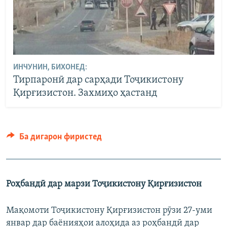
ИНЧУНИН, БИХОНЕД:
Тирпаронӣ дар сарҳади Тоҷикистону
Қирғизистон. Захмиҳо ҳастанд
Ба дигарон фиристед
Роҳбандӣ дар марзи Тоҷикистону Қирғизистон
Мақомоти Тоҷикистону Қирғизистон рӯзи 27-уми
январ дар баёнияҳои алоҳида аз роҳбандӣ дар