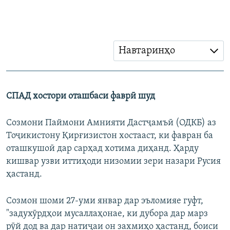
Навтаринҳо
СПАД хостори оташбаси фаврӣ шуд​
Созмони Паймони Амнияти Дастҷамъӣ (ОДКБ) аз
Тоҷикистону Қирғизистон хостааст, ки фавран ба
оташкушоӣ дар сарҳад хотима диҳанд. Ҳарду
кишвар узви иттиҳоди низомии зери назари Русия
ҳастанд.
Созмон шоми 27-уми январ дар эъломияе гуфт,
"задухӯрдҳои мусаллаҳонае, ки дубора дар марз
рӯй дод ва дар натиҷаи он захмиҳо ҳастанд, боиси