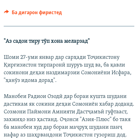
Ба дигарон фиристед
"Аз садои тиру тӯп хона меларзад"
Шоми 27-уми январ дар сарҳади Тоҷикистону
Қирғизистон тирпаронӣ шуруъ шуд ва, ба қавли
сокинони деҳаи наздимарзии Сомониёни Исфара,
"ҳанӯз идома дорад".
Манобеи Радиои Озодӣ дар бораи кушта шудани
дастикам як сокини деҳаи Сомониён хабар доданд.
Созмони Паймони Амнияти Дастҷамъӣ гуфтааст,
захмиҳо низ ҳастанд. Оҷонси "Азия-Плюс" бо такя
ба манобеи худ дар бораи маҷруҳ шудани панҷ
нафар аз шаҳрвандони Тоҷикистон гузориш дод.