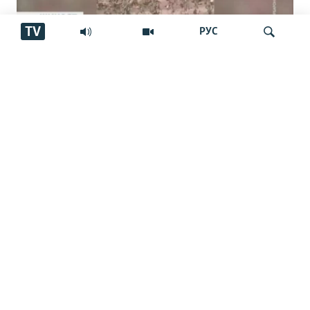
TV
РУС
Пахтакорони Фархор аз тақсими об
шикоят доранд
Ҷустуҷӯ
Фавти афсаре, ки ҷасадҳои сарбозонро