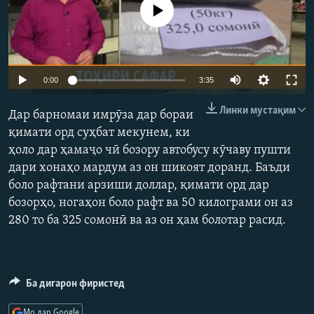
Феълан кор намекунад
ГУЗОРИШҲОИ РАДИОӢ
Русский
ПАЙГИРӢ КУНЕД
Auto
0:00
3:35
240p
Линки мустақим
Дар барномаи имрӯза дар бораи
360p
қимати орд суҳбат мекунем, ки
ҳоло дар ҳамаҷо чӣ бозору автобусу кӯчаву пушти
480p
Ҳамаи сомонаҳои RFE/RL
Auto
240p
360p
480p
дари хонаҳо мардум аз он шикоят доранд. Баъди
720p
боло рафтани арзиши доллар, қимати орд дар
720p
1080p
1080p
бозорҳо, ногаҳон боло рафт ва 50 килограми он аз
280 то ба 325 сомонӣ ва аз он ҳам болотар расид.
Ба дигарон фиристед
Мо дар Google