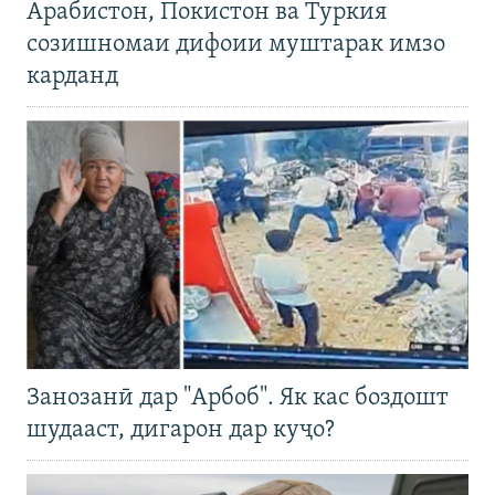
Арабистон, Покистон ва Туркия
созишномаи дифоии муштарак имзо
карданд
Занозанӣ дар "Арбоб". Як кас боздошт
шудааст, дигарон дар куҷо?