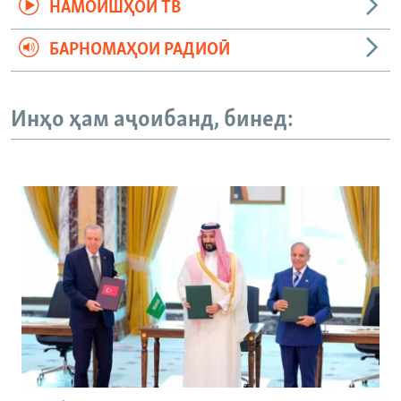
НАМОИШҲОИ ТВ
БАРНОМАҲОИ РАДИОӢ
Инҳо ҳам аҷоибанд, бинед: