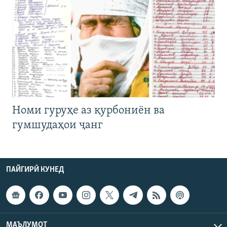
Номи гуруҳе аз қурбониён ва
гумшудаҳои ҷанг
ПАЙГИРӢ КУНЕД
МАЪЛУМОТ