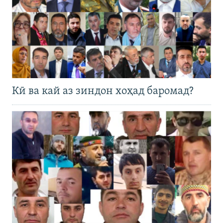
Кӣ ва кай аз зиндон хоҳад баромад?