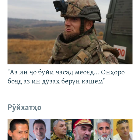
"Аз ин ҷо бӯйи ҷасад меояд… Онҳоро
бояд аз ин дӯзах берун кашем"
Рӯйхатҳо