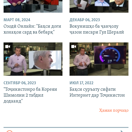
МАРТ 08, 2024
ДЕКАБР 06, 2023
Озодӣ Онлайн: "Баҳси доғи
Вокунишҳо ба ҷанҷолу
хонаҳои сард ва бебарқ"
ҷазои писари Гул Шералӣ
СЕНТЯБР 06, 2023
ИЮЛ 17, 2022
"Тоҷикистонро ба Кореяи
Баҳси суръату сифати
Шимолии 2 табдил
Интернет дар Тоҷикистон
додаанд"
Ҳамаи порчаҳо