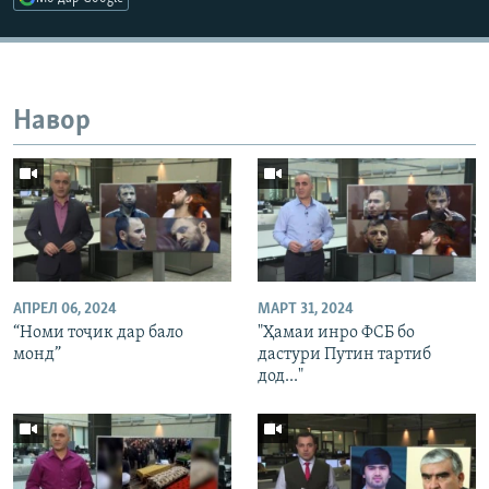
Навор
АПРЕЛ 06, 2024
МАРТ 31, 2024
“Номи тоҷик дар бало
"Ҳамаи инро ФСБ бо
монд”
дастури Путин тартиб
дод..."