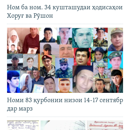
Ном ба ном. 34 кушташудаи ҳодисаҳои
Хоруғ ва Рӯшон
Номи 83 қурбонии низои 14-17 сентябр
дар марз