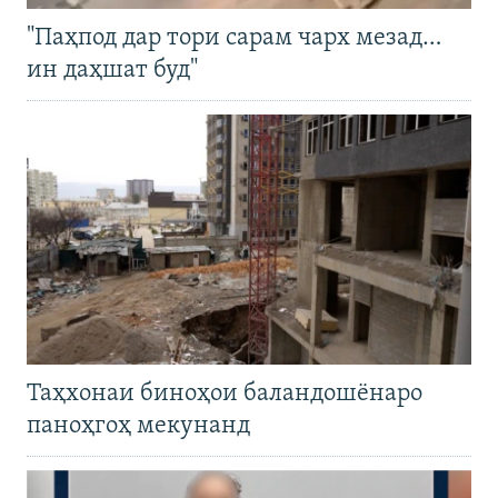
"Паҳпод дар тори сарам чарх мезад…
ин даҳшат буд"
Таҳхонаи биноҳои баландошёнаро
паноҳгоҳ мекунанд