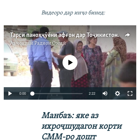
Видеоро дар инҷо бинед:
Тарси паноҳҷӯёни афғон дар Тоҷикистон аз чист?
Аз ҷониби
Радиои Озодӣ
Феълан кор намекунад
Auto
0:00
2:22
240p
Манбаъ: яке аз
360p
Auto
240p
360p
480p
ихроҷшудагон корти
480p
СММ-ро дошт
720p
720p
1080p