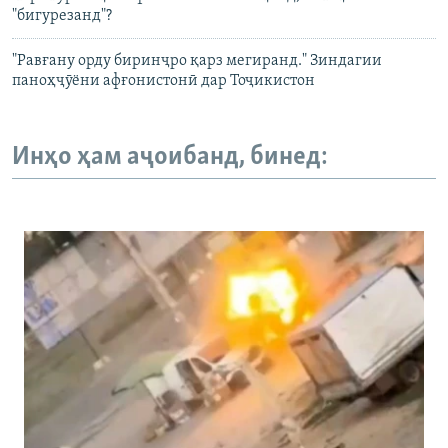
"бигурезанд"?
"Равғану орду биринҷро қарз мегиранд." Зиндагии
паноҳҷӯёни афғонистонӣ дар Тоҷикистон
Инҳо ҳам аҷоибанд, бинед: