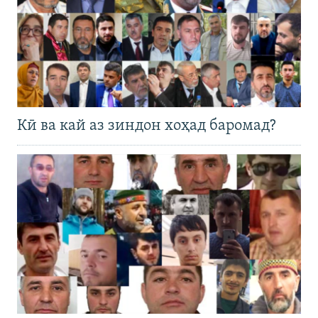
Кӣ ва кай аз зиндон хоҳад баромад?