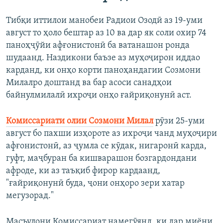
1080p
Тибқи иттилои манобеи Радиои Озодӣ аз 19-уми
август то ҳоло бештар аз 10 ва дар як соли охир 74
паноҳҷӯйи афғонистонӣ ба ватанашон ронда
шудаанд. Наздикони баъзе аз муҳоҷирон иддао
карданд, ки онҳо корти паноҳандагии Созмони
Милалро доштанд ва бар асоси санадҳои
байнулмилалӣ ихроҷи онҳо ғайриқонунӣ аст.
Комиссариати олии Созмони Милал
рӯзи 25-уми
август бо пахши изҳороте аз ихроҷи чанд муҳоҷири
афғонистонӣ, аз ҷумла се кӯдак, нигаронӣ карда,
гуфт, маҷбуран ба кишварашон бозгардондани
афроде, ки аз таъқиб фирор кардаанд,
"ғайриқонунӣ буда, ҷони онҳоро зери хатар
мегузорад."
Масъулони Комиссариат намегӯянд, ки дар миёни