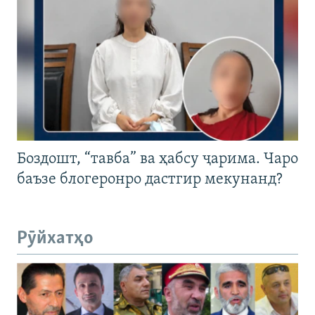
Боздошт, “тавба” ва ҳабсу ҷарима. Чаро
баъзе блогеронро дастгир мекунанд?
Рӯйхатҳо