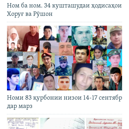
Ном ба ном. 34 кушташудаи ҳодисаҳои
Хоруғ ва Рӯшон
Номи 83 қурбонии низои 14-17 сентябр
дар марз