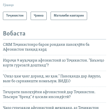
Гӯшаҳо
Тоҷикистон
Ҷомeа
Матолиби навтарин
Вобаста
СММ Тоҷикистонро барои рондани паноҳҷӯён ба
Афғонистон танқид кард
Ихроҷи 9 муҳоҷири афғонистонӣ аз Тоҷикистон. "Баъзеҳо
корти гурезагӣ доштанд"?
"Онҳо ҳам ҷанг доранд, мо ҳам." Паноҳанда дар Аврупо,
вале бо сарнавишти номаълум. ВИДЕО
Тиҷорати паноҳҷӯёни афғонистонӣ дар Тоҷикистон.
Таъсири "бренд" ё ҳосили инсондӯстӣ?
Чаро гурезаҳои афғонистонӣ мехоҳанд, аз Тоҷикистон