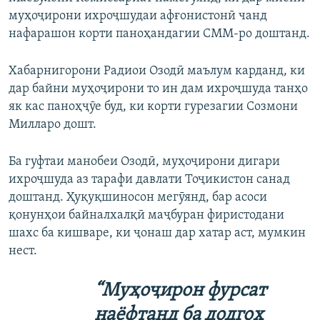
муҳоҷирони ихроҷшудаи афғонистонӣ чанд
нафарашон корти паноҳандагии СММ-ро доштанд.
Хабарнигорони Радиои Озодӣ маълум карданд, ки
дар байни муҳоҷирони то ин дам ихроҷшуда танҳо
як кас паноҳҷӯе буд, ки корти гурезагии Созмони
Милларо дошт.
Ба гуфтаи манобеи Озодӣ, муҳоҷирони дигари
ихроҷшуда аз тарафи давлати Тоҷикистон санад
доштанд. Ҳуқуқшиносон мегӯянд, бар асоси
қонунҳои байналхалқӣ маҷбуран фиристодани
шахс ба кишваре, ки ҷонаш дар хатар аст, мумкин
нест.
“Муҳоҷирон фурсат
наёфтанд ба додгоҳ