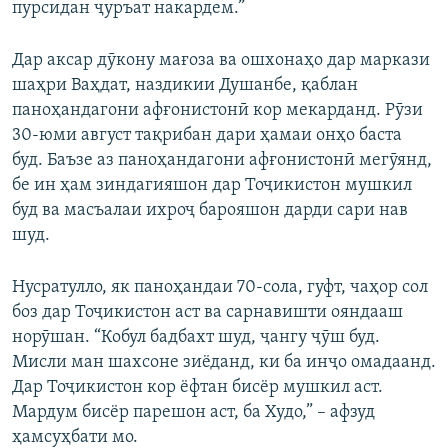
пурсидан ҷуръат накардем.”
Дар аксар дӯкону мағоза ва ошхонаҳо дар маркази
шаҳри Ваҳдат, наздикии Душанбе, қаблан
паноҳандагони афғонистонӣ кор мекарданд. Рӯзи
30-юми август тақрибан дари ҳамаи онҳо баста
буд. Баъзе аз паноҳандагони афғонистонӣ мегӯянд,
бе ин ҳам зиндагияшон дар Тоҷикистон мушкил
буд ва масъалаи ихроҷ барояшон дарди сари нав
шуд.
Нусратулло, як паноҳандаи 70-сола, гуфт, чаҳор сол
боз дар Тоҷикистон аст ва сарнавишти ояндааш
норӯшан. “Кобул бадбахт шуд, ҷангу ҷӯш буд.
Мисли ман шахсоне зиёданд, ки ба инҷо омадаанд.
Дар Тоҷикистон кор ёфтан бисёр мушкил аст.
Мардум бисёр парешон аст, ба Худо,” – афзуд
ҳамсуҳбати мо.