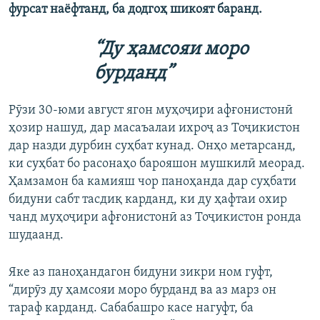
фурсат наёфтанд, ба додгоҳ шикоят баранд.
“Ду ҳамсояи моро
бурданд”
Рӯзи 30-юми август ягон муҳоҷири афғонистонӣ
ҳозир нашуд, дар масаъалаи ихроҷ аз Тоҷикистон
дар назди дурбин суҳбат кунад. Онҳо метарсанд,
ки суҳбат бо расонаҳо барояшон мушкилӣ меорад.
Ҳамзамон ба камияш чор паноҳанда дар суҳбати
бидуни сабт тасдиқ карданд, ки ду ҳафтаи охир
чанд муҳоҷири афғонистонӣ аз Тоҷикистон ронда
шудаанд.
Яке аз паноҳандагон бидуни зикри ном гуфт,
“дирӯз ду ҳамсояи моро бурданд ва аз марз он
тараф карданд. Сабабашро касе нагуфт, ба