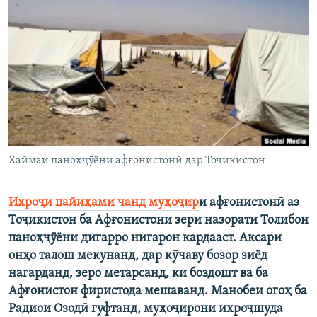
ГУЗОРИШҲОИ РАДИОӢ
Русский
ПАЙГИРӢ КУНЕД
Ҳамаи сомонаҳои RFE/RL
Хаймаи паноҳҷӯёни афғонистонӣ дар Тоҷикистон
Ихроҷи пайиҳами чанд муҳоҷир
и афғонистонӣ аз
Тоҷикистон ба Афғонистони зери назорати Толибон
паноҳҷӯёни дигарро нигарон кардааст. Аксари
онҳо талош мекунанд, дар кӯчаву бозор зиёд
нагарданд, зеро метарсанд, ки боздошт ва ба
Афғонистон фиристода мешаванд. Манобеи огоҳ ба
Радиои Озодӣ гуфтанд, муҳоҷирони ихроҷшуда