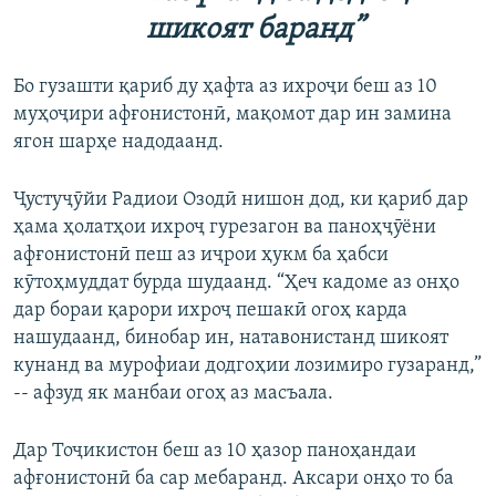
шикоят баранд”
Бо гузашти қариб ду ҳафта аз ихроҷи беш аз 10
муҳоҷири афғонистонӣ, мақомот дар ин замина
ягон шарҳе надодаанд.
Ҷустуҷӯйи Радиои Озодӣ нишон дод, ки қариб дар
ҳама ҳолатҳои ихроҷ гурезагон ва паноҳҷӯёни
афғонистонӣ пеш аз иҷрои ҳукм ба ҳабси
кӯтоҳмуддат бурда шудаанд. “Ҳеч кадоме аз онҳо
дар бораи қарори ихроҷ пешакӣ огоҳ карда
нашудаанд, бинобар ин, натавонистанд шикоят
кунанд ва мурофиаи додгоҳии лозимиро гузаранд,”
-- афзуд як манбаи огоҳ аз масъала.
Дар Тоҷикистон беш аз 10 ҳазор паноҳандаи
афғонистонӣ ба сар мебаранд. Аксари онҳо то ба