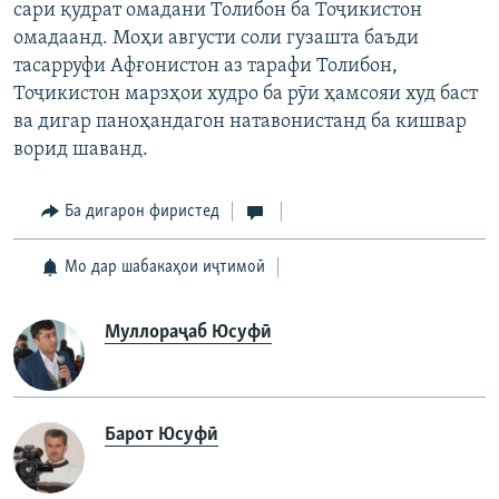
сари қудрат омадани Толибон ба Тоҷикистон
омадаанд. Моҳи августи соли гузашта баъди
тасарруфи Афғонистон аз тарафи Толибон,
Тоҷикистон марзҳои худро ба рӯи ҳамсояи худ баст
ва дигар паноҳандагон натавонистанд ба кишвар
ворид шаванд.
Ба дигарон фиристед
Мо дар шабакаҳои иҷтимоӣ
Муллораҷаб Юсуфӣ
Барот Юсуфӣ