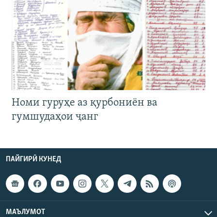
Номи гуруҳе аз қурбониён ва
гумшудаҳои ҷанг
ПАЙГИРӢ КУНЕД
МАЪЛУМОТ