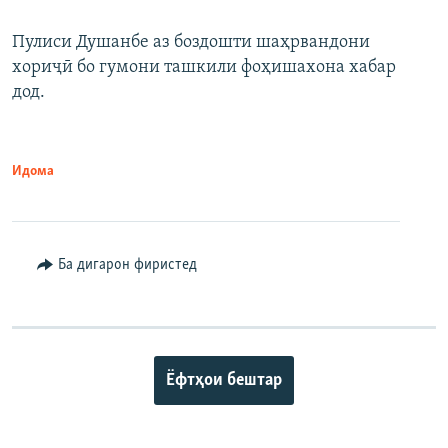
Пулиси Душанбе аз боздошти шаҳрвандони
хориҷӣ бо гумони ташкили фоҳишахона хабар
дод.
Идома
Ба дигарон фиристед
Ёфтҳои бештар