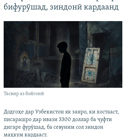
бифурӯшад, зиндонӣ кардаанд
Тасвир аз бойгонӣ
Додгоҳе дар Узбекистон як занро, ки хостааст,
писарашро дар ивази 3300 доллар ба ҷуфти
дигаре фурӯшад, ба севуним сол зиндон
маҳкум кардааст.