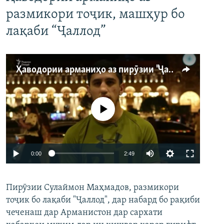
размикори тоҷик, машҳур бо
лақаби “Ҷаллод”
Ҳаводории арманиҳо аз пирӯзии "Ҷаллод"-и тоҷик
Феълан кор намекунад
Auto
0:00
2:49
240p
Пирӯзии Сулаймон Маҳмадов, размикори
360p
тоҷик бо лақаби "Ҷаллод", дар набард бо рақиби
480p
Auto
240p
360p
480p
чеченаш дар Арманистон дар сархати
720p