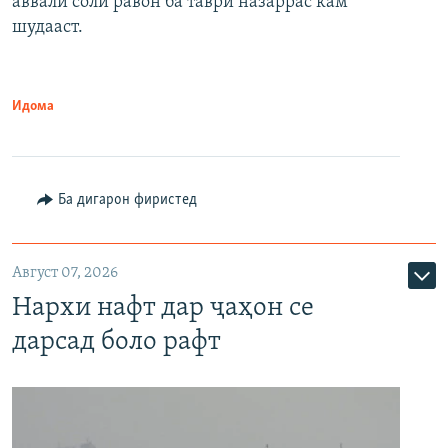
аввали соли равон ба таври назаррас кам
шудааст.
Идома
Ба дигарон фиристед
Август 07, 2026
Нархи нафт дар ҷаҳон се
дарсад боло рафт