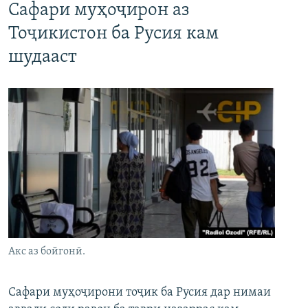
Сафари муҳоҷирон аз
Тоҷикистон ба Русия кам
шудааст
Акс аз бойгонӣ.
Сафари муҳоҷирони тоҷик ба Русия дар нимаи