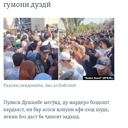
гумони дуздӣ
Раҳоии зиндониён. Акс аз бойгонӣ
Пулиси Душанбе мегӯяд, ду мардеро боздошт
кардааст, ки бар асоси қонуни афв озод шуда,
лекин боз даст ба ҷиноят заданд.