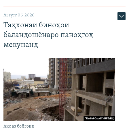
Август 06, 2026
Таҳхонаи биноҳои
баландошёнаро паноҳгоҳ
мекунанд
Акс аз бойгонӣ