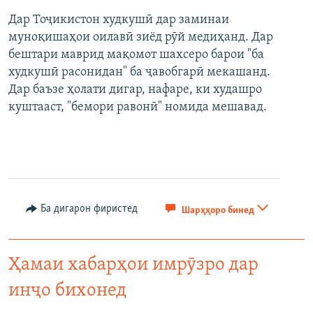
Дар Тоҷикистон худкушӣ дар заминаи
муноқишаҳои оилавӣ зиёд рӯй медиҳанд. Дар
бештари маврид мақомот шахсеро барои "ба
худкушӣ расонидан" ба ҷавобгарӣ мекашанд.
Дар баъзе ҳолати дигар, нафаре, ки худашро
куштааст, "бемори равонӣ" номида мешавад.
Ба дигарон фиристед
Шарҳҳоро бинед
Ҳамаи хабарҳои имрӯзро дар
инҷо бихонед