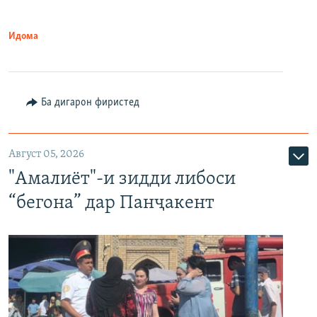
Идома
Ба дигарон фиристед
Август 05, 2026
"Амалиёт"-и зидди либоси
“бегона” дар Панҷакент