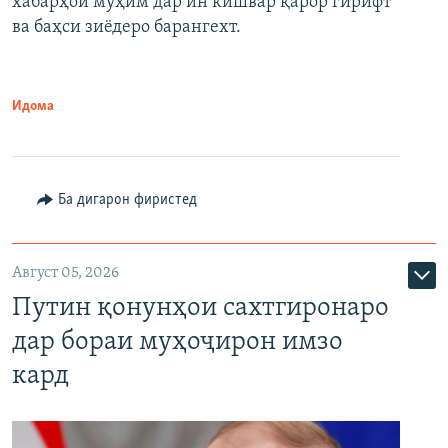
хабарҳои муҳим дар ин кишвар қарор гирифт
720p
1080p
ва баҳси зиёдеро барангехт.
1080p
Идома
Ба дигарон фиристед
Август 05, 2026
Путин қонунҳои сахтгиронаро
дар бораи муҳоҷирон имзо
кард