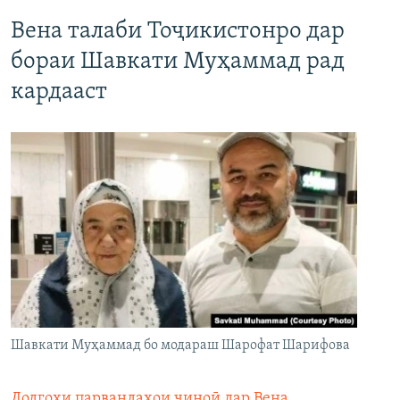
Вена талаби Тоҷикистонро дар
бораи Шавкати Муҳаммад рад
кардааст
Шавкати Муҳаммад бо модараш Шарофат Шарифова
Додгоҳи парвандаҳои ҷиноӣ дар Вена
,