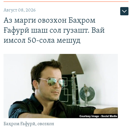
Август 08, 2026
Аз марги овозхон Баҳром
Ғафурӣ шаш сол гузашт. Вай
имсол 50-сола мешуд
Баҳром Ғафурӣ, овозхон