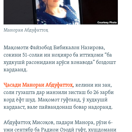
ГУЗОРИШҲОИ РАДИОӢ
Русский
ПАЙГИРӢ КУНЕД
Манораи Абдуфаттоҳ
Мақомоти Файзобод Бибикалон Назирова,
сокини 51-солаи ин ноҳияро ба иттиҳоми “ба
худкушӣ расонидани арӯси хонавода” боздошт
Ҳамаи сомонаҳои RFE/RL
кардаанд.
Ҷасади Манораи Абдуфаттоҳ
, келини ин зан,
соли гузашта дар манзили зисташ бо 26 зарби
корд ёфт шуд. Мақомот гуфтанд, ӯ худкушӣ
кардааст, вале пайвандонаш бовар надоранд.
Абдуфаттоҳ Мисоқов, падари Манора, рӯзи 6-
уми сентябр ба Радиои Озодӣ гуфт, хушдомани