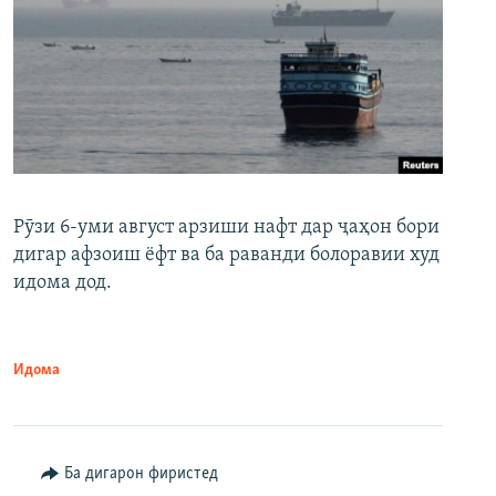
Рӯзи 6-уми август арзиши нафт дар ҷаҳон бори
дигар афзоиш ёфт ва ба раванди болоравии худ
идома дод.
Идома
Ба дигарон фиристед