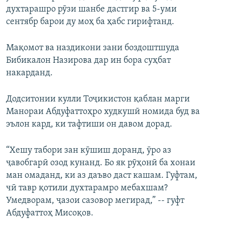
духтарашро рӯзи шанбе дастгир ва 5-уми
сентябр барои ду моҳ ба ҳабс гирифтанд.
Мақомот ва наздикони зани боздоштшуда
Бибикалон Назирова дар ин бора суҳбат
накарданд.
Додситонии кулли Тоҷикистон қаблан марги
Манораи Абдуфаттоҳро худкушӣ номида буд ва
эълон кард, ки тафтиши он давом дорад.
“Хешу табори зан кӯшиш доранд, ӯро аз
ҷавобгарӣ озод кунанд. Бо як рӯҳонӣ ба хонаи
ман омаданд, ки аз даъво даст кашам. Гуфтам,
чӣ тавр қотили духтарамро мебахшам?
Умедворам, ҷазои сазовор мегирад,” -- гуфт
Абдуфаттоҳ Мисоқов.