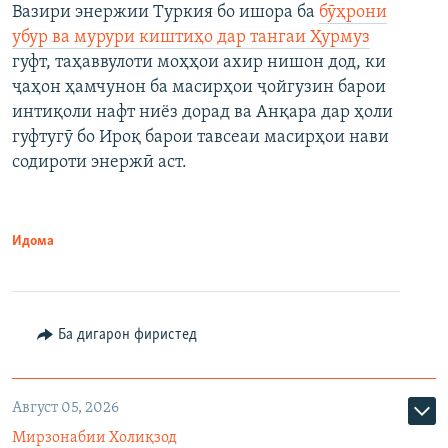
Вазири энержии Туркия бо ишора ба
бӯҳрони
убур ва мурури киштиҳо дар тангаи Ҳурмуз
гуфт, таҳаввулоти моҳҳои ахир нишон дод, ки
ҷаҳон ҳамчунон ба масирҳои ҷойгузин барои
интиқоли нафт ниёз дорад ва Анқара дар ҳоли
гуфтугӯ бо Ироқ барои тавсеаи масирҳои нави
содироти энержӣ аст.
Идома
Ба дигарон фиристед
Август 05, 2026
Мирзонабии Холиқзод