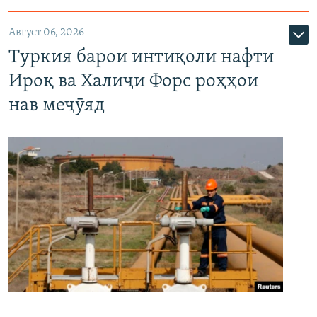
Август 06, 2026
Туркия барои интиқоли нафти
Ироқ ва Халиҷи Форс роҳҳои
нав меҷӯяд