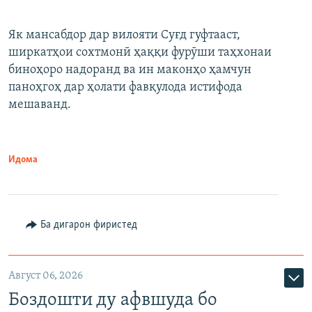
Як мансабдор дар вилояти Суғд гуфтааст,
ширкатҳои сохтмонӣ ҳаққи фурӯши таҳхонаи
биноҳоро надоранд ва ин маконҳо ҳамчун
паноҳгоҳ дар ҳолати фавқулода истифода
мешаванд.
Идома
Ба дигарон фиристед
Август 06, 2026
Боздошти ду афвшуда бо