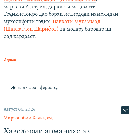
маркази Австрия, дархости мақомоти
Тоҷикистонро дар бораи истирдоди намояндаи
мухолифини тоҷик
Шавкати Муҳаммад
(Шавкатҷон Шарифов)
ва модару бародараш
рад кардааст.
Идома
Ба дигарон фиристед
Август 05, 2026
Мирзонабии Холиқзод
Ҳаводории арманиҳо аз