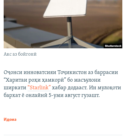
Акс аз бойгонӣ
Оҷонси инноватсияи Тоҷикистон аз баррасии
“Харитаи роҳи ҳамкорӣ” бо масъулони
ширкати
“Starlink”
хабар додааст. Ин мулоқоти
бархат ё онлайнӣ 5-уми август гузашт.
Идома