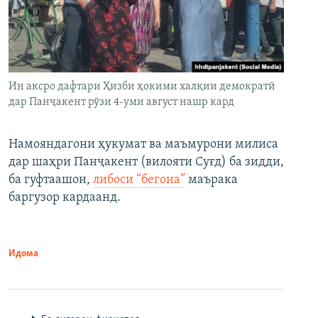
Ин аксро дафтари Ҳизби ҳокими халқии демократӣ
дар Панҷакент рӯзи 4-уми август нашр кард
Намояндагони ҳукумат ва маъмурони милиса
дар шаҳри Панҷакент (вилояти Суғд) ба зидди,
ба гуфтаашон,
либоси “бегона”
маърака
баргузор кардаанд.
Идома