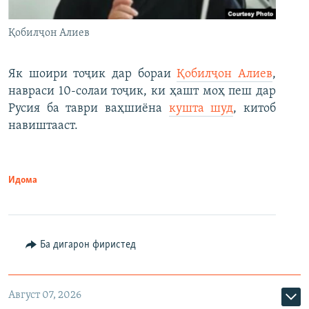
Қобилҷон Алиев
Як шоири тоҷик дар бораи
Қобилҷон Алиев
,
навраси 10-солаи тоҷик, ки ҳашт моҳ пеш дар
Русия ба таври ваҳшиёна
кушта шуд
, китоб
навиштааст.
Идома
Ба дигарон фиристед
Август 07, 2026