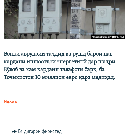
Бонки аврупоии таҷдид ва рушд барои нав
кардани иншоотҳои энергетикӣ дар шаҳри
Кӯлоб ва кам кардани талафоти барқ, ба
Тоҷикистон 10 миллион евро қарз медиҳад.
Идома
Ба дигарон фиристед