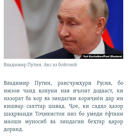
Владимир Путин. Акс аз бойгонӣ
Владимир Путин, раисҷумҳури Русия, бо
имзои чанд қонуни нав иҷозат додааст, ки
назорат ба кор ва зиндагии хориҷиён дар ин
кишвар сахттар шавад. Ҷое, ки садҳо ҳазор
шаҳрванди Тоҷикистон низ бо умеди ёфтани
маоши муносиб ва зиндагии беҳтар қарор
доранд.