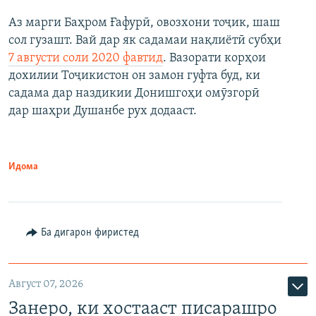
Аз марги Баҳром Ғафурӣ, овозхони тоҷик, шаш
сол гузашт. Вай дар як садамаи нақлиётӣ субҳи
7 августи соли 2020 фавтид
. Вазорати корҳои
дохилии Тоҷикистон он замон гуфта буд, ки
садама дар наздикии Донишгоҳи омӯзгорӣ
дар шаҳри Душанбе рух додааст.
Идома
Ба дигарон фиристед
Август 07, 2026
Занеро, ки хостааст писарашро