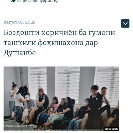
Ба дигарон фиристед
Август 05, 2026
Боздошти хориҷиён ба гумони
ташкили фоҳишахона дар
Душанбе