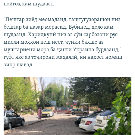
пойгоҳ кам шудааст.
"Пештар зиёд меомаданд, гаштугузорашон низ
бештар ба назар мерасид. Бубинед, ҳоло кам
шудаанд. Харидкунӣ низ аз сӯи сарбозони рус
мисли моҳҳои пеш нест, чунки бахше аз
муштариёни моро ба ҷанги Украина бурдаанд," -
гуфт яке аз тоҷирони маҳаллӣ, ки нахост номаш
зикр шавад.