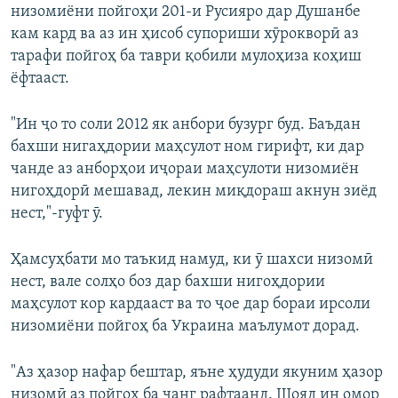
низомиёни пойгоҳи 201-и Русияро дар Душанбе
кам кард ва аз ин ҳисоб супориши хӯрокворӣ аз
тарафи пойгоҳ ба таври қобили мулоҳиза коҳиш
ёфтааст.
"Ин ҷо то соли 2012 як анбори бузург буд. Баъдан
бахши нигаҳдории маҳсулот ном гирифт, ки дар
чанде аз анборҳои иҷораи маҳсулоти низомиён
нигоҳдорӣ мешавад, лекин миқдораш акнун зиёд
нест,"-гуфт ӯ.
Ҳамсуҳбати мо таъкид намуд, ки ӯ шахси низомӣ
нест, вале солҳо боз дар бахши нигоҳдории
маҳсулот кор кардааст ва то ҷое дар бораи ирсоли
низомиёни пойгоҳ ба Украина маълумот дорад.
"Аз ҳазор нафар бештар, яъне ҳудуди якуним ҳазор
низомӣ аз пойгоҳ ба ҷанг рафтаанд. Шояд ин омор