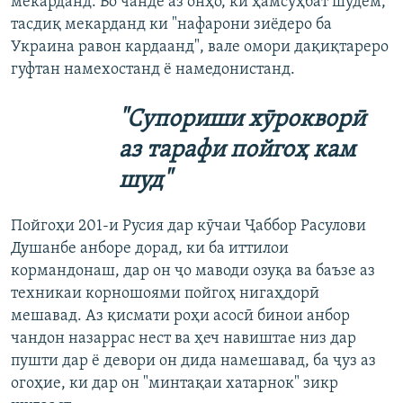
мекарданд. Бо чанде аз онҳо, ки ҳамсуҳбат шудем,
тасдиқ мекарданд ки "нафарони зиёдеро ба
Украина равон кардаанд", вале омори дақиқтареро
гуфтан намехостанд ё намедонистанд.
"Супориши хӯрокворӣ
аз тарафи пойгоҳ кам
шуд"
Пойгоҳи 201-и Русия дар кӯчаи Ҷаббор Расулови
Душанбе анборе дорад, ки ба иттилои
кормандонаш, дар он ҷо маводи озуқа ва баъзе аз
техникаи корношоями пойгоҳ нигаҳдорӣ
мешавад. Аз қисмати роҳи асосӣ бинои анбор
чандон назаррас нест ва ҳеч навиштае низ дар
пушти дар ё девори он дида намешавад, ба ҷуз аз
огоҳие, ки дар он "минтақаи хатарнок" зикр