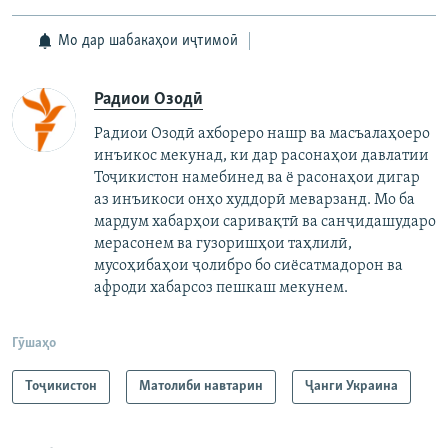
Мо дар шабакаҳои иҷтимоӣ
Радиои Озодӣ
Радиои Озодӣ ахбореро нашр ва масъалаҳоеро
инъикос мекунад, ки дар расонаҳои давлатии
Тоҷикистон намебинед ва ё расонаҳои дигар
аз инъикоси онҳо худдорӣ меварзанд. Мо ба
мардум хабарҳои саривақтӣ ва санҷидашударо
мерасонем ва гузоришҳои таҳлилӣ,
мусоҳибаҳои ҷолибро бо сиёсатмадорон ва
афроди хабарсоз пешкаш мекунем.
Гӯшаҳо
Тоҷикистон
Матолиби навтарин
Ҷанги Украина