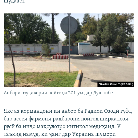
шудааст.
Анбори озуқавории пойгоҳи 201-ум дар Душанбе
Яке аз кормандони ин анбор ба Радиои Озодӣ гуфт,
бар асоси фармони раҳбарони пойгоҳ ширкатҳои
русӣ ба инҷо маҳсулотро интиқол медиҳанд. Ӯ
таъкид намуд, ки ҷанг дар Украина шумори