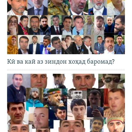
Кӣ ва кай аз зиндон хоҳад баромад?