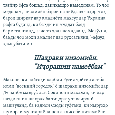
тағйир ёфта бошад, дақиқашро намедонам. То ҷое
медонам, низомиён барои на зиёда аз чаҳор моҳ
барои ширкат дар амалиёти махсус дар Украина
рафта буданд, ки баъди ин муддат бояд
бармегаштанд, вале то ҳол наомадаанд. Мегӯянд,
баъди чор моҳи амалиёт дар рухсатиянд,"-афзуд
ҳамсубати мо.
Шаҳраки низомиён.
"Иҷорашин намеёбам"
Маконе, ки пойгоҳи ҳарбии Русия ҷойгир аст бо
номи "военний городок" ё шаҳраки низомиён дар
Душанбе маъруф аст. Сокинони маҳаллӣ, ки дар
наздики ин шаҳрак ба тиҷорату таксиронӣ
машғуланд, ба Радиои Озодӣ гуфтанд, ки имрӯзҳо
шумораи муштариёнашон аз ҳисоби низомиёни