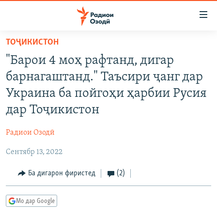
Пайвандҳои
дастрасӣ
Ҷаҳиш
ТОҶИКИСТОН
ба
ГӮШАҲО
"Барои 4 моҳ рафтанд, дигар
мояи
ГАПИ ОЗОД
СИЁСАТ
аслӣ
барнагаштанд." Таъсири ҷанг дар
РӮЗГОРИ МУҲОҶИР
Ҷаҳиш
ИҚТИСОД
Украина ба пойгоҳи ҳарбии Русия
ба
САЛОМ, ХОҲАР
ҶОМЕА
дар Тоҷикистон
феҳристи
ТАҲҚИҚОТ
ҚАЗИЯИ "КРОКУС"
аслӣ
Радиои Озодӣ
Ҷаҳиш
ҶАНГ ДАР УКРАИНА
ОСИЁИ МАРКАЗӢ
ба
Сентябр 13, 2022
НАЗАРИ МАРДУМ
ФАРҲАНГ
ҷустор
ЧАНДРАСОНАӢ
Ба дигарон фиристед
(2)
МЕҲМОНИ ОЗОДӢ
БЛОГИСТОН
РӮЙХАТҲО
ВАРЗИШ
ОЗОДӢ ОНЛАЙН
ВИДЕО
Мо дар Google
КИТОБҲОИ ОЗОДӢ
НИГОРИСТОН