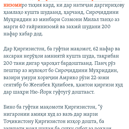
низоми
ро таҳия кард, ки дар натиҷаи даргириҳову
ҳамлаҳо кушта шудаанд, ҳарчанд, Сироҷиддини
Муҳриддин аз минбари Созмони Милал танҳо аз
марги 40 ғайринизомӣ ва захмӣ шудани 200
нафар хабар дод.
Дар Қирғизистон, ба гуфтаи мақомот, 62 нафар ва
аксаран нерӯҳои амниятӣ кушта шуда, тақрибан
200 тани дигар ҷароҳат бардоштаанд. Панҷ рӯз
пештар аз мулоқот бо Сироҷиддини Муҳриддин,
вазири умури хориҷии Амрико рӯзи 22-юми
сентябр бо Жеенбек Қулибоев, ҳамтои қирғизи худ
дар шаҳри Ню-Йорк гуфтугӯ доштааст.
Бино ба гуфтаи мақомоти Қирғизистон, “ӯ
нигаронии амиқи худ аз вазъ дар марзи
Тоҷикистону Қирғизистон изҳор дошта, ба
зарурати ноил шудан ба сулҳу субот аз роҳҳои