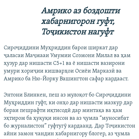
Амрико аз боздошти
хабарнигорон гуфт,
Тоҷикистон нагуфт
Сироҷиддини Муҳриддин барои ширкат дар
ҷаласаи Маҷмааи Умумии Созмони Милал ва ҳам
ҳузур дар нишасти С5+1 ва ё нишасти вазирони
умури хориҷии кишварҳои Осиёи Марказӣ ва
Амрико ба Ню-Йорку Вашингтон сафар кардааст.
Энтони Блинкен, пеш аз мулоқот бо Сироҷиддини
Муҳриддин гуфт, ки онҳо дар нишасти мазкур дар
бораи пешрафти иқтисодӣ дар минтақа ва ҳам
эҳтиром ба ҳуқуқи инсон ва аз ҷумла “муносибат
бо журналистон” гуфтугӯ кардаанд. Дар Тоҷикистон
айни замон чандин хабарнигору блогер, аз ҷумла