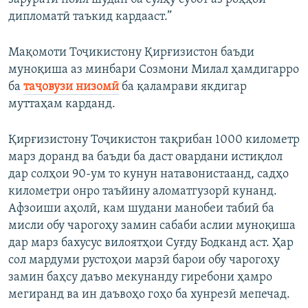
дипломатӣ таъкид кардааст.”
Мақомоти Тоҷикистону Қирғизистон баъди
муноқиша аз минбари Созмони Милал ҳамдигарро
ба
таҷовузи низомӣ
ба қаламрави якдигар
муттаҳам карданд.
Қирғизистону Тоҷикистон тақрибан 1000 километр
марз доранд ва баъди ба даст овардани истиқлол
дар солҳои 90-ум то кунун натавонистаанд, садҳо
километри онро таъйину аломатгузорӣ кунанд.
Афзоиши аҳолӣ, кам шудани манобеи табиӣ ба
мисли обу чарогоҳу замин сабаби аслии муноқиша
дар марз бахусус вилоятҳои Суғду Бодканд аст. Ҳар
сол мардуми рустоҳои марзӣ барои обу чарогоҳу
замин баҳсу даъво мекунанду гиребони ҳамро
мегиранд ва ин даъвоҳо гоҳо ба хунрезӣ мепечад.