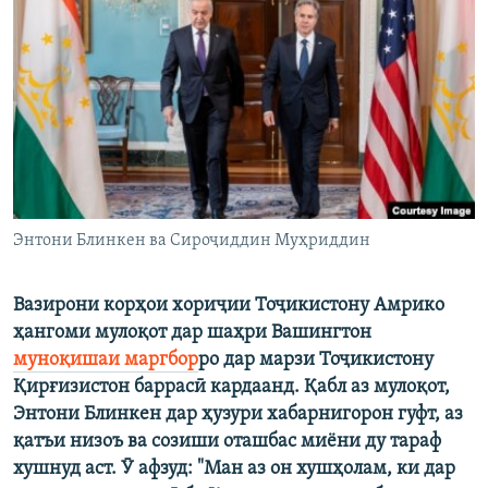
ГУЗОРИШҲОИ РАДИОӢ
Русский
ПАЙГИРӢ КУНЕД
Энтони Блинкен ва Сироҷиддин Муҳриддин
Ҳамаи сомонаҳои RFE/RL
Вазирони корҳои хориҷии Тоҷикистону Амрико
ҳангоми мулоқот дар шаҳри Вашингтон
муноқишаи маргбор
ро дар марзи Тоҷикистону
Қирғизистон баррасӣ кардаанд. Қабл аз мулоқот,
Энтони Блинкен дар ҳузури хабарнигорон гуфт, аз
қатъи низоъ ва созиши оташбас миёни ду тараф
хушнуд аст. Ӯ афзуд: "Ман аз он хушҳолам, ки дар