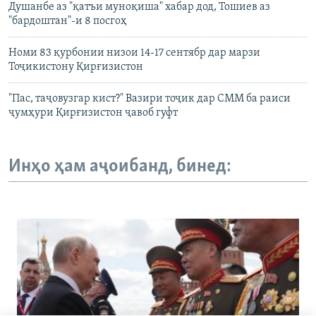
Душанбе аз "қатъи муноқиша" хабар дод, Тошиев аз
"бардоштан"-и 8 посгоҳ
Номи 83 қурбонии низои 14-17 сентябр дар марзи
Тоҷикистону Қирғизистон
"Пас, таҷовузгар кист?" Вазири тоҷик дар СММ ба раиси
ҷумҳури Қирғизистон ҷавоб гуфт
Инҳо ҳам аҷоибанд, бинед: