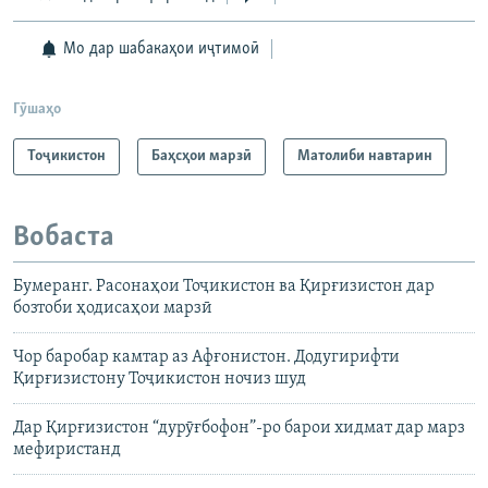
Мо дар шабакаҳои иҷтимоӣ
Гӯшаҳо
Тоҷикистон
Баҳсҳои марзӣ
Матолиби навтарин
Вобаста
Бумеранг. Расонаҳои Тоҷикистон ва Қирғизистон дар
бозтоби ҳодисаҳои марзӣ
Чор баробар камтар аз Афғонистон. Додугирифти
Қирғизистону Тоҷикистон ночиз шуд
Дар Қирғизистон “дурӯғбофон”-ро барои хидмат дар марз
мефиристанд