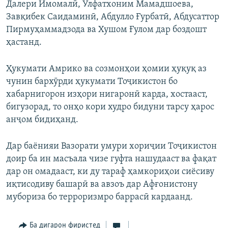
Далери Имомалӣ, Улфатхоним Мамадшоева,
Завқибек Саидаминӣ, Абдулло Ғурбатӣ, Абдусаттор
Пирмуҳаммадзода ва Хушом Ғулом дар боздошт
ҳастанд.
Ҳукумати Амрико ва созмонҳои ҳомии ҳуқуқ аз
чунин бархӯрди ҳукумати Тоҷикистон бо
хабарнигорон изҳори нигаронӣ карда, хостааст,
бигузорад, то онҳо кори худро бидуни тарсу ҳарос
анҷом бидиҳанд.
Дар баёнияи Вазорати умури хориҷии Тоҷикистон
доир ба ин масъала чизе гуфта нашудааст ва фақат
дар он омадааст, ки ду тараф ҳамкориҳои сиёсиву
иқтисодиву башарӣ ва авзоъ дар Афғонистону
мубориза бо терроризмро баррасӣ кардаанд.
Ба дигарон фиристед