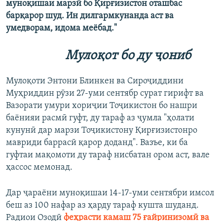
муноқишаи марзӣ бо Қирғизистон оташбас
барқарор шуд. Ин дилгармкунанда аст ва
умедворам, идома меёбад."
Мулоқот бо ду ҷониб
Мулоқоти Энтони Блинкен ва Сироҷиддини
Муҳриддин рӯзи 27-уми сентябр сурат гирифт ва
Вазорати умури хориҷии Тоҷикистон бо нашри
баёнияи расмӣ гуфт, ду тараф аз ҷумла "ҳолати
кунунӣ дар марзи Тоҷикистону Қирғизистонро
мавриди баррасӣ қарор доданд". Вазъе, ки ба
гуфтаи мақомоти ду тараф нисбатан ором аст, вале
ҳассос мемонад.
Дар ҷараёни муноқишаи 14-17-уми сентябри имсол
беш аз 100 нафар аз ҳарду тараф кушта шуданд.
Радиои Озодӣ
феҳрасти камаш 75 ғайринизомӣ ва